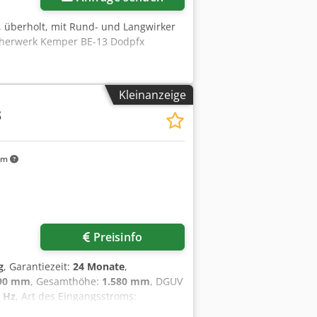
, überholt, mit Rund- und Langwirker
cherwerk Kemper BE-13 Dodpfx
Kleinanzeige
S
km
Preisinfo
g
, Garantiezeit:
24 Monate
,
90 mm
, Gesamthöhe:
1.580 mm
, DGUV
 Hz
, Art des Eingangsstroms:
tät: mind. 50 - max.1200 g mit