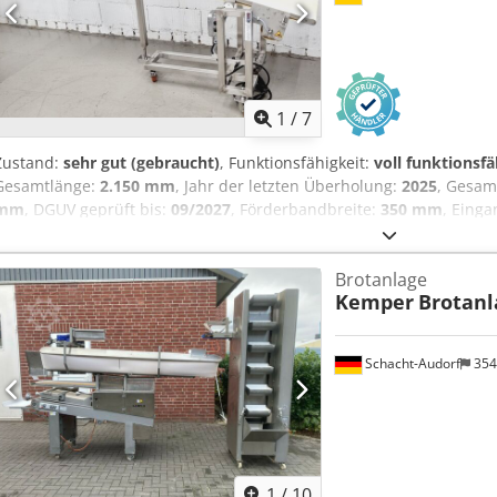
1
/
7
Zustand:
sehr gut (gebraucht)
, Funktionsfähigkeit:
voll funktionsfä
Gesamtlänge:
2.150 mm
, Jahr der letzten Überholung:
2025
, Gesam
mm
, DGUV geprüft bis:
09/2027
, Förderbandbreite:
350 mm
, Eing
Fahrgestell
, bm TEC Teig Transportband lang Bandbreite 350 mm B
verstellbar Edelstahlausführung Dsdpfxsy Ik Arj An Nowa mit DGUV
Brotanlage
mm, BxTxH Anschluss 230 V Gebrauchtgerät gereinigt & SAB geprüf
Kemper
Brotanl
Ausstellung!
Schacht-Audorf
354
1
/
10