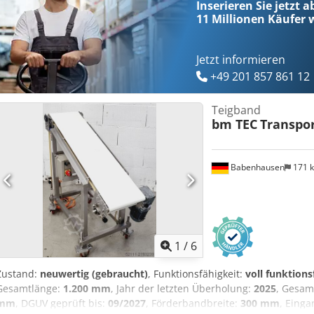
Inserieren Sie jetzt a
Zufuhrführungen Wartungsvertrag Service Paket Einweisung & In
11 Millionen
Käufer w
großen Bäckereimaschinen Park!
Jetzt informieren
+49 201 857 861 12
Teigband
bm TEC
Transpo
Babenhausen
171 
1
/
6
Zustand:
neuwertig (gebraucht)
, Funktionsfähigkeit:
voll funktions
Gesamtlänge:
1.200 mm
, Jahr der letzten Überholung:
2025
, Gesam
mm
, DGUV geprüft bis:
09/2027
, Förderbandbreite:
300 mm
, Eing