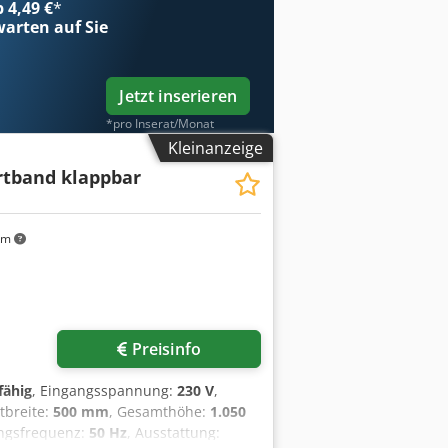
b 4,49 €
*
betriebnahme Besuchen Sie unseren
arten auf Sie
Jetzt inserieren
*pro Inserat/Monat
Kleinanzeige
rtband klappbar
km
Preisinfo
fähig
, Eingangsspannung:
230 V
,
tbreite:
500 mm
, Gesamthöhe:
1.050
angsfrequenz:
50 Hz
, Ausstattung: