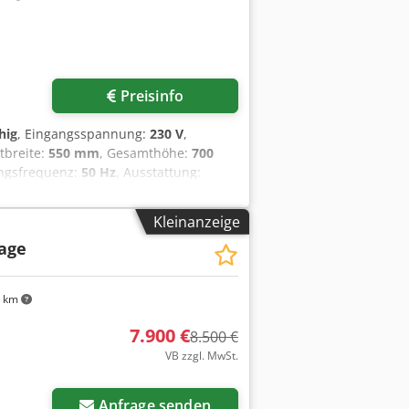
Preisinfo
hig
, Eingangsspannung:
230 V
,
tbreite:
550 mm
, Gesamthöhe:
700
angsfrequenz:
50 Hz
, Ausstattung:
andgeschwindigkeit stufenlos
 V3 Prüfung Maße ca.: 2150 x 550 x 700
Kleinanzeige
t Besuchen Sie unsere große
age
 km
7.900 €
8.500 €
VB zzgl. MwSt.
Anfrage senden