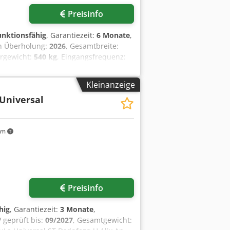
Preisinfo
funktionsfähig
, Garantiezeit:
6 Monate
,
ten Überholung:
2026
, Gesamtbreite:
ergewicht:
540 kg
, Eingangsfrequenz:
WP Kemper Edelstahlausführung mit
neu Maschine fahrbar Anschluß 400V,
Kleinanzeige
Ersatzteil Service Option:
Universal
riebnahme Dsdpfx Anowmwlks Nswa
km
Preisinfo
hig
, Garantiezeit:
3 Monate
,
 geprüft bis:
09/2027
, Gesamtgewicht: