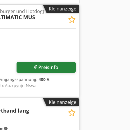
Kleinanzeige
mburger und Hotdog)
TIMATIC MUS
Preisinfo
 Eingangsspannung:
400 V
,
pfx Aozrpynjn Nswa
Kleinanzeige
rtband lang
km