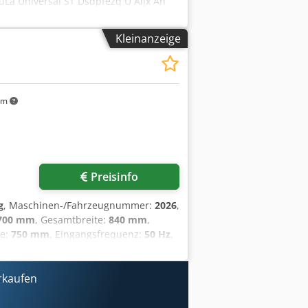
uLa Universal ST Dsdpfezq U Aljx An
e Gewichtsbereiche: Option: 150-
CEE Stecker Maße: 820 x 1000 x 1550
Kleinanzeige
km
r anfragen
Preisinfo
g
, Maschinen-/Fahrzeugnummer:
2026
,
700 mm
, Gesamtbreite:
840 mm
,
te:
750 mm
, Eingangsfrequenz:
50 Hz
,
attung:
Fahrgestell
, NEU +++ NEU JAC
en Einzug! Kapazität: min 50 - 1200 g
 uns DGUV V3 geprüft Anschluss: 400V,
rkaufen
rsatzteil Service Option: Untergestell
en Austragsband mit Antrieb