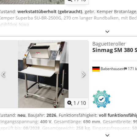
Zustand:
werkstattüberholt (gebraucht)
, gebr. Kemper Brotanlage
Kemper Superba SU-BR-2500G, 270 cm langer Rundbalken, mit Be
Anjhfdvxj Njwa
Baguetteroller
Sinmag
SM 380 
Babenhausen
171 
1
/
10
Zustand:
neu
, Baujahr:
2026
, Funktionsfähigkeit:
voll funktionsfähi
Eingangsspannung:
400 V
, Gesamtlänge:
690 mm
, Gesamtbreite:
9
geprüft bis:
08/2028
, Gesamtgewicht:
258 kg
, Eingangsfrequenz:
50
Drehstrom
, Baguette - Langroller Sinmag Modell: SM2-380 S Kapazi