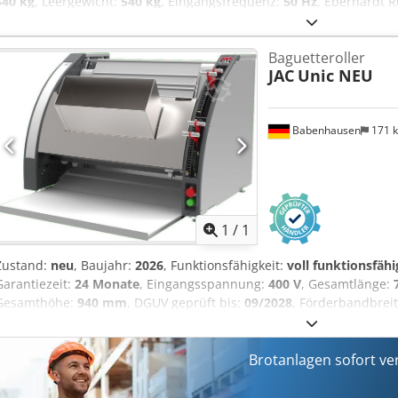
540 kg
, Leergewicht:
540 kg
, Eingangsfrequenz:
50 Hz
, Eberhardt R
Njwa manuelle Steuerung Maschine fahrbar mit Feststeller möglich
1500g / 450-2500 g einfache robuste Technik! Anschluss 400V, 16A-
Baguetteroller
mm, BxTxH Gebrauchtmaschine
JAC
Unic NEU
Babenhausen
171 
Mehr Bilde
1
/
1
Zustand:
neu
, Baujahr:
2026
, Funktionsfähigkeit:
voll funktionsfähi
Garantiezeit:
24 Monate
, Eingangsspannung:
400 V
, Gesamtlänge:
Gesamthöhe:
940 mm
, DGUV geprüft bis:
09/2028
, Förderbandbrei
Arbeitsbreite:
500 mm
, Art des Eingangsstroms:
Drehstrom
, Ausst
Baguette NEU +++ NEU TOP Langroller mit 3 Walzrollen für den best
max. Ausrollbreite: bis max. 750 mm Edelstahlausführung, nur bei
Brotanlagen sofort ve
16A-CEE Stecker NEU Maschine & SAB geprüft mit Gewährleistung + E
Dwjdpjhwzkcefx An Nea Zuführband Lieferservice Austragsführung