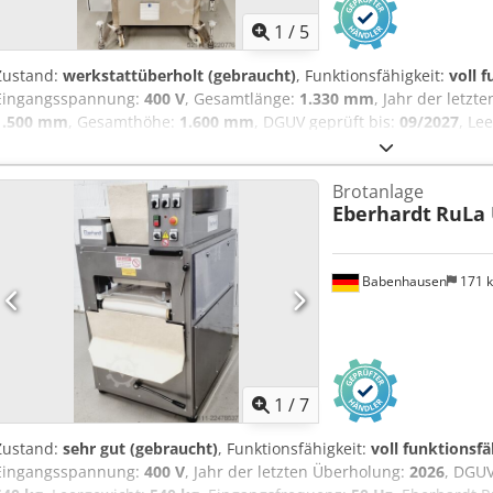
1
/
5
Zustand:
werkstattüberholt (gebraucht)
, Funktionsfähigkeit:
voll 
Eingangsspannung:
400 V
, Gesamtlänge:
1.330 mm
, Jahr der letz
1.500 mm
, Gesamthöhe:
1.600 mm
, DGUV geprüft bis:
09/2027
, Le
50 Hz
, Art des Eingangsstroms:
Drehstrom
, TOP Kegelrundwirker 
Beölung & Gebläse Kegel und Wirkrinnen mit Teflon-Beschichtung 
Brotanlage
16A-CEE Stecker Gebrauchtmaschine überholt mit Gewährleistung + 
Eberhardt
RuLa 
Lieferservice Wartungsvertrag Service Paket Einweisung & Inbet
Weitere TOP Brotrundwirker am Lager!
Babenhausen
171 
1
/
7
Zustand:
sehr gut (gebraucht)
, Funktionsfähigkeit:
voll funktionsfä
Eingangsspannung:
400 V
, Jahr der letzten Überholung:
2026
, DGUV