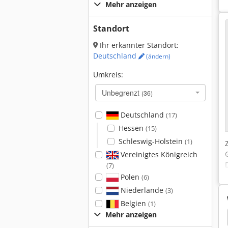
Mehr anzeigen
Standort
Ihr erkannter Standort:
Deutschland
(ändern)
Umkreis:
Unbegrenzt
(36)
Deutschland
(17)
Hessen
(15)
Schleswig-Holstein
(1)
Vereinigtes Königreich
(7)
Polen
(6)
Niederlande
(3)
Belgien
(1)
Mehr anzeigen
3000
Kemper 64100
Kemper 375
Kemper