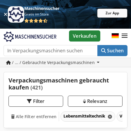
Maschinensucher
Zur App
Gratis im Store
Verkaufen
Suchen
/ ... / Gebrauchte Verpackungsmaschinen
Verpackungsmaschinen gebraucht
kaufen
(421)
Filter
Relevanz
Lebensmitteltechnik
Verp
Alle Filter entfernen