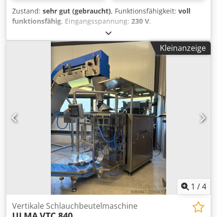
Sprachen auf Anfrage) Crjdpfxjzntrts Aipef Abmessungen
Zustand:
sehr gut (gebraucht)
, Funktionsfähigkeit:
voll
& Gewicht Außenmaße (L × B × H): 6.105 × 1.465 × 2.060
funktionsfähig
, Eingangsspannung:
230 V
,
mm Transportgewicht: 1570 kg (inkl. Transportverpackung)
Eingangsfrequenz:
50 Hz
, DGUV geprüft bis:
08/2027
, Art
des Eingangsstroms:
Wechselstrom (AC)
, Kremers
Kleinanzeige
Lebensmittel Hoch-Transportband Bandbreite 260 mm
Bandtransport von ca. 300 auf 1000 mm höhe
Bandgeschwindigkeit stufenlos verstellbar
Edelstahlausführung Crjdezhh U Aopfx Aipsf nur bei uns
DGUV V3 geprüft Füße höhenverstellbar Maße ca.: 1500 x
650 x 1050 mm, BxTxH Anschluss 230 V Gebrauchtgerät
NEUwertig & SAB geprüft
1
/
4
Vertikale Schlauchbeutelmaschine
ULMA
VTC 840