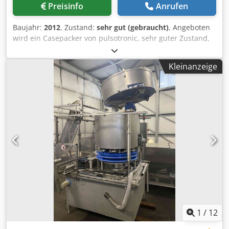
Preisinfo
Anrufen
Baujahr:
2012
, Zustand:
sehr gut (gebraucht)
, Angeboten
wird ein Casepacker von pulsotronic, sehr guter Zustand,
Baujahr 2012. Crodpfezru A Iox Aipsf
Kleinanzeige
1
/
12