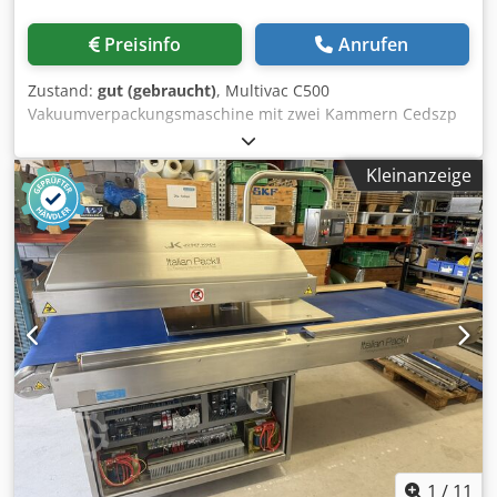
Preisinfo
Anrufen
Zustand:
gut (gebraucht)
, Multivac C500
Vakuumverpackungsmaschine mit zwei Kammern Cedszp
Eh Nspfx Aipsrf Dieses Modell verfügt über ein Vakuum-
und Schutzgasfüllsystem. Vakuumverpackungsmaschinen
Kleinanzeige
mit zwei Kammern von MULTIVAC sind einfach zu
bedienen, zu reinigen und zu warten. Sie bieten eine hohe
Leistung bei geringem Platzbedarf und zeichnen sich
zudem durch eine beeindruckende Leistung über die
gesamte Lebensdauer der Maschine aus, was auf ihre
Produktionsleistung und die Qualität der Verpackung
zurückzuführen ist. Die Vakuum- und
Schutzgasfüllprozesse werden druckgeregelt und
garantieren so reproduzierbare Verpackungsergebnisse.
MC 06 Maschinensteuerung mit präziser Vakuummessung
in der Kammer. Marke: Multivac Modell: C500 Leistung:
400 V / 50 Hz / 3-phasig / 7 kW Vakuumpumpe: Busch 160
m³/h Schweißbalkenlänge: 660 mm (x4)
Kammerabmessungen: 740 × 660 mm (x2)
1
/
11