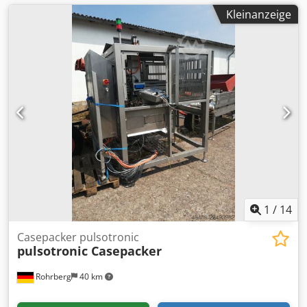
Kleinanzeige
1
/
14
Casepacker pulsotronic
pulsotronic Casepacker
Rohrberg
40 km