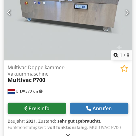
Tafelschokoladen angeschafft. Nach der
Generalüberholung stellte sich jedoch heraus, dass sie für
unsere spezifischen Produkte nicht optimal geeignet ist.
Aus diesem Grund wurde die Maschine nie in unserer
Produktion eingesetzt und befindet sich in einem sehr
gepflegten Zustand. Die Maschine ist voll funktionsfähig,
sofort einsatzbereit und eignet sich ideal für die
Verpackung verschiedenster Lebensmittel und Non-Food-
Produkte im Flowpack-Verfahren.
1
/
8
Multivac Doppelkammer-
Vakuummaschine
Multivac
P700
Urk
370 km
Preisinfo
Anrufen
Baujahr:
2021
, Zustand:
sehr gut (gebraucht)
,
Funktionsfähigkeit:
voll funktionsfähig
, MULTIVAC P700
Doppelkammer-Vakuumverpackungsmaschine Die