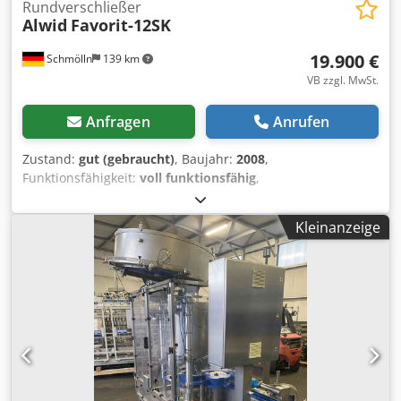
Rundverschließer
Alwid
Favorit-12SK
19.900 €
Schmölln
139 km
VB zzgl. MwSt.
Anfragen
Anrufen
Zustand:
gut (gebraucht)
, Baujahr:
2008
,
Funktionsfähigkeit:
voll funktionsfähig
,
Maschinen-/Fahrzeugnummer:
281008
, Angeboten wird
ein vollautomatischer Rundverschließer der Firma ALWID
Kleinanzeige
vom Typ FAVORIT 12SK Die Details zur Maschine: -
Edelstahlausführung (Rahmen, Verkleidung, etc.) -
vollautomatische Verschlusssortierung und
Verschlusszuführung - 12 Verschraubköpfe mit
Magnetkupplung und Drehmomenteinstellung - die
Maschine ist zur Linieneinbindung geeignet - Leistung:
2.000 - 24.000 Flaschen / h - Flaschenhöhe: 90 - 300mm -
für Kunststoff-Schraubverschlüsse geeignet (nur ein
Format vorhanden) Auf der Maschine wurden nur