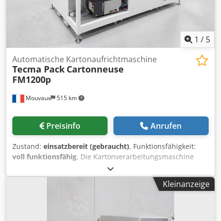
1
/
5
Automatische Kartonaufrichtmaschine
Tecma Pack
Cartonneuse
FM1200p
Mouvaux
515 km
Preisinfo
Anrufen
Zustand:
einsatzbereit (gebraucht)
, Funktionsfähigkeit:
voll funktionsfähig
, Die Kartonverarbeitungsmaschine
Tecma Pack FM1200p automatisiert die Herstellung von
flachen Kartonrohhlingen für den Bau von Schachteln. Sie
Kleinanzeige
formt und verklebt die Laschen, um so einheitliche
Schachteln herzustellen, die bereit sind, die Produkte
aufzunehmen. Die Schachtel besteht aus einer
Kartonplatte mit hochgezogenen Seitenwänden. Dadurch