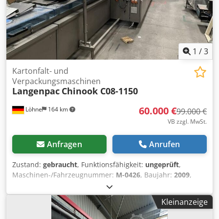
1
/
3
Kartonfalt- und
Verpackungsmaschinen
Langenpac
Chinook C08-1150
60.000 €
Löhne
164 km
99.000 €
VB zzgl. MwSt.
Anfragen
Anrufen
Zustand:
gebraucht
, Funktionsfähigkeit:
ungeprüft
,
Maschinen-/Fahrzeugnummer:
M-0426
, Baujahr:
2009
,
Kartonfalt- und Verpackungsmaschine LANGEN chinook
C08-1150, Nr. M-0426 mit Vorsortierer Crjdpfx Aijxhd S
Kleinanzeige
Dopof Steht komplett in einem Zelt.