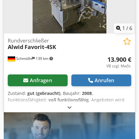
Kunststoff-Flaschen mit Kunststoff- Schraubverschlüssen
verarbeitet. Crodpfx Ajtlrlxjipef Die Maschine ist aktuell
nicht im Einsatz und kann nach Absprache am
Produktionsstandort in Thüringen besichtigt werden. Das
Maschinenlayout inkl. Maße ist als PDF-Dokument
1
/
6
beigefügt.
Rundverschließer
Alwid
Favorit-4SK
13.900 €
Schmölln
139 km
VB zzgl. MwSt.
Anfragen
Anrufen
Zustand:
gut (gebraucht)
, Baujahr:
2008
,
Funktionsfähigkeit:
voll funktionsfähig
, Angeboten wird
ein vollautomatischer Rundverschließer der Firma ALWID
vom Typ FAVORIT 4SK Die Details zur Maschine: -
Edelstahlausführung (Rahmen, Verkleidung, etc.) -
vollautomatische Verschlusssortierung und
Verschlusszuführung - 4 Verschraubköpfe mit
Magnetkupplung und Drehmomenteinstellung - die