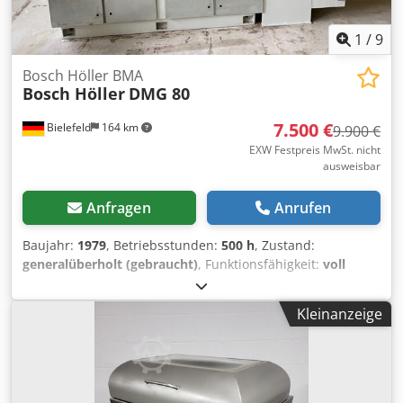
1
/
9
Bosch Höller BMA
Bosch Höller
DMG 80
7.500 €
Bielefeld
164 km
9.900 €
EXW Festpreis MwSt. nicht
ausweisbar
Anfragen
Anrufen
Baujahr:
1979
, Betriebsstunden:
500 h
, Zustand:
generalüberholt (gebraucht)
, Funktionsfähigkeit:
voll
funktionsfähig
, Maschinen-/Fahrzeugnummer:
123
,
Stabile und beständige Höller Bosch BMA
Kleinanzeige
VierkantsiegelmascheineLeistung 10-40 Beutel Cedjizag
Tjpfx Aipsrf volles Refit in 2022 inklusive komplett neuer
Elektronik und Umsetellung auf Servo. Inklusive Schnecken
Dosiereinheit.