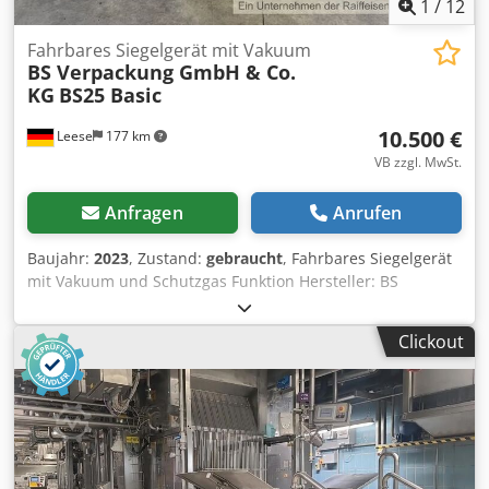
1
/
12
Fahrbares Siegelgerät mit Vakuum
BS Verpackung GmbH & Co.
KG
BS25 Basic
10.500 €
Leese
177 km
VB zzgl. MwSt.
Anfragen
Anrufen
Baujahr:
2023
, Zustand:
gebraucht
, Fahrbares Siegelgerät
mit Vakuum und Schutzgas Funktion Hersteller: BS
Verpackung GmbH & Co. KG Modell: BS25 Basic Baujahr
laut Typenschild: 2023 Maximale Siegelung: 365 × 280 mm
Clickout
Maximale Schalenhöhe: 115 mm Zyklen: 1,5 / Min.
(abhängig von den eingestellten Prozessparametern)
Außenmaß: 560 × 970 × 1450 mm (B x T x H) Maximale
Folienbreite: 380 mm Druckluftanschluss: 6 Bar
Vakuumpumpe: 25 m³/h Gewicht: 180 kg Stromanschluss: 1
Phase, 230 / 400 V, 50 Hz Leistung: 2,1 kW Siegelarten:
Siegelung / Vakuum/Gas Ausstattungsmerkmale •