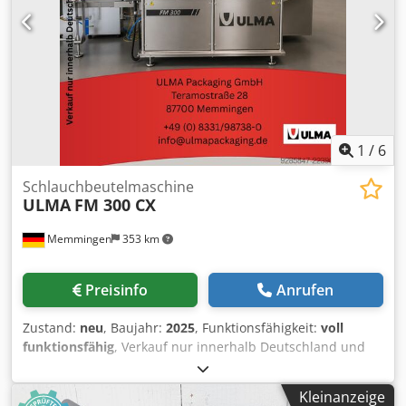
1
/
6
Schlauchbeutelmaschine
ULMA
FM 300 CX
Memmingen
353 km
Preisinfo
Anrufen
Zustand:
neu
, Baujahr:
2025
, Funktionsfähigkeit:
voll
funktionsfähig
, Verkauf nur innerhalb Deutschland und
Österreich!!! Ulma FM 300 C X (WASH DOWN AUSFÜHRUNG)
Die ULMA FM 300 C X wurde entwickelt, um frische
Kleinanzeige
Lebensmittel mit Barriere Folie (BDF) in Schutzatmosphäre