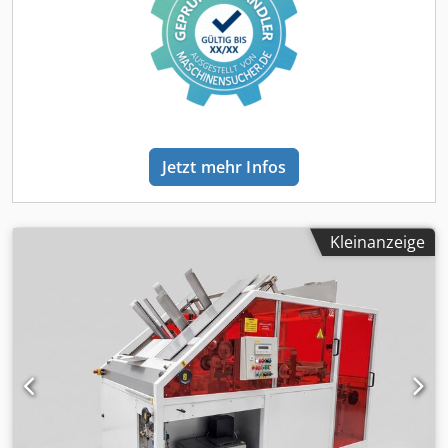
Leistung: Bis zu 70 Packungen/Minute (abhängig von Folie
und Produkteigenschaften) mit MAP. Verpackungsart:
Schlauchbeutel Maschinenausstattung Credpfx Aijzmvw
Nspef Länge Zuführband: Freie Einlegestrecke 3000 mm
Ausstattungsmerkmale ✅ Folienrollenhalter motorisiert
(max. Folienbreite 700mm) ✅ Fotozelle für bedruckte Folie
❌ Etikettenspender ❌ Drucker ✅ Signal für Drucker /
Etikettierer ❌ Doppelter Filmrollenhalter ✅
Jetzt mehr Infos
Folienrollenhalter motorisiert (max. Folienbreite 700mm) ✅
Quersiegelbalken aus Edelstahl mit Euroloch Schneidung
✅ Ausdrückschwamm für das Kontrollieren des
Packungsvolumen ✅ Funktion Kein Produkt / Kein Beutel ✅
Kleinanzeige
Synchronisation-Signale für Vor- und Nachlaufende Geräte
✅ Gasanalysegerät Dannsensor MAP Check 3 O2 Gassave
Dokumentation & Bedienung Sprache (Dokumentation &
HMI): Deutsch (weitere Sprachen auf Anfrage)
Abmessungen & Gewicht Außenmaße (L × B × H): 6.150 ×
1.180 × 1.960 mm Transportgewicht: 1611 kg (inkl.
Transportverpackung)