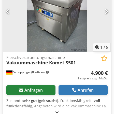
1
/
8
Fleischverarbeitungsmaschine
Vakuummaschine
Komet S501
4.900 €
Schöppingen
246 km
Festpreis zzgl. MwSt.
Anfragen
Anrufen
Zustand:
sehr gut (gebraucht)
, Funktionsfähigkeit:
voll
funktionsfähig
, Angeboten wird eine Vakuummaschine Fa.
Komet S-501 mit 65-er Pumpe, Begasung. Die Maschine ist