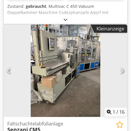
Zustand:
gebraucht
, Multivac C 450 Vakuum
Doppelkammer Maschine Csdezphanspfx Aipjrf mit
eingebauter Vakuumpumpe
Kleinanzeige
1
/
16
Faltschachtelabfüllanlage
Senzani
CM5