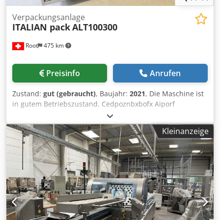
Maschinenabmessungen (L x B x H): 1.600 x 950 x 1.060
mm Maschinengewicht: 650 kg.
Verpackungsanlage
ITALIAN pack
ALT100300
Root
475 km
Preisinfo
Anrufen
Zustand:
gut (gebraucht)
, Baujahr:
2021
, Die Maschine ist
in gutem Betriebszustand. Cedpoznbxbofx Aiporf
Kleinanzeige