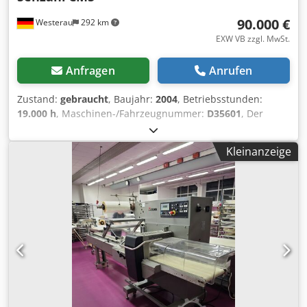
90.000 €
Westerau
292 km
EXW VB zzgl. MwSt.
Anfragen
Anrufen
Zustand:
gebraucht
, Baujahr:
2004
, Betriebsstunden:
19.000 h
, Maschinen-/Fahrzeugnummer:
D35601
, Der
Senzani CM5 ist eine kontinuierlich laufende, vertikale
Kartoniermaschine von Senzani Brevetti, die speziell für
Kleinanzeige
das präzise Verpacken von Stückgütern wie Kapseln,
Beuteln oder kleineren verpackten Artikeln in vorgeleimte
Faltschachteln entwickelt wurde. Maschinenmerkmale
Arbeitsweise: Kontinuierliche Bewegung (Continuous
Motion) für hohe Prozessstabilität. Anwendung: Vertikales
Befüllen von vorgeleimten Kartons, oft kombiniert mit
Zähl- und Dosiersystemen (Kaffee- oder Teekapseln,
Rasen, Müsli oder Tierfutter). Crsdezp Iw Hepfx Aipof
Integration: Nahtlose Einbindung in vollautomatische
Primär- und Sekundärverpackungslinien möglich. Die
Anlage lief knapp 19 Jahre bei der Flechtorfer Mühle und