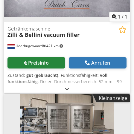
1
/
1
Getränkemaschine
Zilli & Bellini
vacuum filler
Heerhugowaard
421 km
Preisinfo
Anrufen
Zustand:
gut (gebraucht)
, Funktionsfähigkeit:
voll
funktionsfähig
, Dosen-Durchmesserbereich: 52 mm – 99
mm Dosen-Höhenbereich: 50 mm – 140 mm Anzahl der
Stationen: 15 Kapazität: bis zu 200–225 Dosen pro Minute
Kleinanzeige
Cedpfxozpyfve Aipjrf