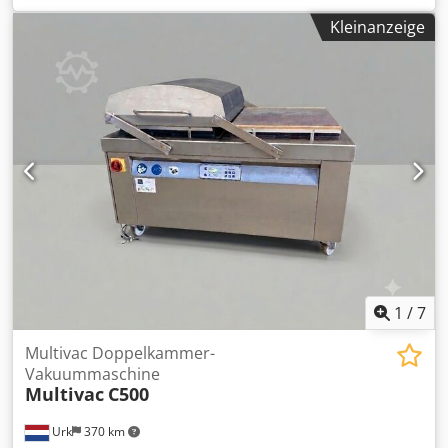
MULTIVAC P 700 Doppelkammer-Maschine – hohe
Kleinanzeige
Leistung, selbst bei größten Produktabmessungen.
Außergewöhnlich modular, robust und
benutzerfreundlich. Hersteller: Multivac Modell: P700
Csdpfx Ajzp E Atoipsrf Baujahr: 2021 Vakuumpumpe:
Busch 300 m³/h Schweißbalkenlänge: 1.100 mm (x4)
Kammerabmessungen (L x B x H): 1.100 x 700 x 250 mm
Leistung: 400 V / 50 Hz / 6 kW Maschinenabmessungen (L x
B x H): 2.600 x 1.000 x 1.145 mm Maschinengewicht: 850
kg.
1
/
7
Multivac Doppelkammer-
Vakuummaschine
Multivac
C500
Urk
370 km