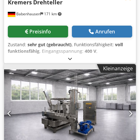
Kremers
Drehteller
Babenhausen
171 km
Preisinfo
Anrufen
Zustand:
sehr gut (gebraucht)
, Funktionsfähigkeit:
voll
funktionsfähig
, Eingangsspannung:
400 V
,
Eingangsfrequenz:
50 Hz
, DGUV geprüft bis:
08/2027
, Art
des Eingangsstroms:
Drehstrom
, Kremers Drehteller/tisch
Kleinanzeige
für Verpackung Credpfx Aiozhra Aopef Drehtisch zum
Sammeln fertiger Produkte Tellerschwindigkeit stufenlos
verstellbar robuste Bauart in Edelstahlausführung
Drehteller, Drehtische und Drehkörbe – robustes Zubehör
für Ihre Abfüll- und Verpackungslinie nur bei uns DGUV V3
geprüft Füße höhenverstellbar Maße ca.: 1200 x 1200 x 850
mm, BxTxH Anschluss 380 V Gebrauchtgerät NEUwertig
Viele weitere Maschinen haben wir im Lager!