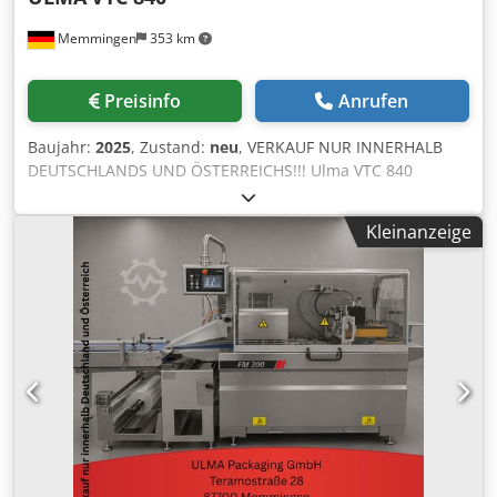
Memmingen
353 km
Preisinfo
Anrufen
Baujahr:
2025
, Zustand:
neu
, VERKAUF NUR INNERHALB
DEUTSCHLANDS UND ÖSTERREICHS!!! Ulma VTC 840
Technische Spezifikationen Modell: VTC 840 Zustand:
Ausstellungsmaschine (voll funktionstüchtig) Baujahr: 2025
Kleinanzeige
Leistung: Bis zu 90 Packungen/Minute (abhängig von Folie
und Produkteigenschaften). Verpackungsart:
Schlauchbeutel Ausstattungsmerkmale ✅ Wash Down IP 66
Ausführung im Hygiene Design ✅ Maschine geeignet für
Mono PE Folie ✅ Folienrollenhalter motorisiert (max.
Folienbreite 830mm) ✅ Kopfraum Vakuum Ausführung
(Tigth Bag) ✅ Formatrohr für Beutelbreite 240 & 310mm ✅
Fotozelle für bedruckte Folie ❌ Etikettenspender ❌ Drucker
✅ Signal für Drucker / Etikettierer ❌ Doppelter
Filmrollenhalter ✅ Folienrollenhalter motorisiert (max.
Folienbreite 830mm) Credpfxozmv Nlj Aipjf ✅
Quersiegelbalken mit Easy Teflon Change ✅