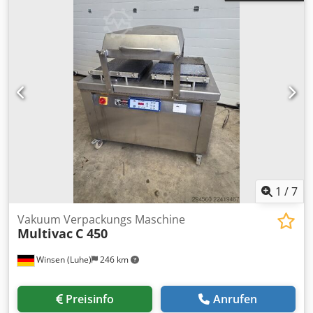
Becher/Schale für 4 Becher/Einheit Becherfolie: weiß,
farbig, transparentes PS Fruchtzubereitung: Einzelbecher,
2 verschiedene Geschmacksrichtungen Produktsortiment:
Activia, Light&Free, Oikos, Joghurt Zustand: gut
Unterstandort: E3 Crjdpfszmai Nox Aipof
1
/
7
Vakuum Verpackungs Maschine
Multivac
C 450
Winsen (Luhe)
246 km
Preisinfo
Anrufen