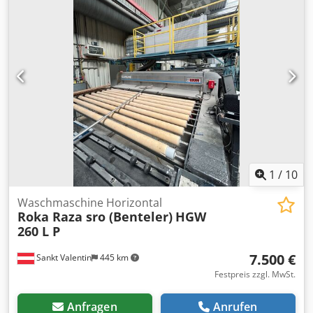
1
/
10
Waschmaschine Horizontal
Roka Raza sro (Benteler)
HGW
260 L P
7.500 €
Sankt Valentin
445 km
Festpreis zzgl. MwSt.
Anfragen
Anrufen