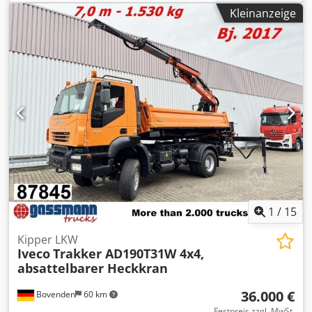
Öffnungsweite ca. 100 mm V-Nute , mit Reduzierstücke ,
Kleinanzeige
Öffnungsweite ca. 150 mm, H = 220 mm Dedpfx Acjzh D
Dyewowa . .
1
/
15
Kipper LKW
Iveco
Trakker AD190T31W 4x4,
absattelbarer Heckkran
36.000 €
Bovenden
60 km
Festpreis zzgl. MwSt.