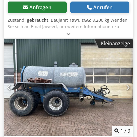
Anfragen
Anrufen
Zustand:
gebraucht
, Baujahr:
1991
, zGG: 8.200 kg Wenden
Sie sich an Emal Jaweed, um weitere Informationen zu
erhalten. Dwjdpfsx R T Ezjx Acwja BSA Maschinenfabrik,
Pumpe - Vakuum Tank / Wasserwagen, Anhänger / Trailer,
Kleinanzeige
Pumptankwagen / Pump tank truck, PTW 6,
Länderausführung Asien, Baujahr 1991, Max km/H: 25,
Profiltiefe je Seite / Profile depth per side: 20mm, Reifen /
Tires: 550 / 60 - 22.5, zul. Gesamtgewicht / Total weight:
8200 kg, Zul. Stützlast / Permitted vertical load: 1000 kg,
Zul. Achslast / Permissible axle load: 8500 kgSonstiges: * ...
Wir bieten über 200 Angebote zum Verkauf an. We are
offering more 200 unit for sale. * Unser Standort 30KM
vom Frankfurter/M Flughafen entfernt. /Our Loaction 30
KM nord of Frankfurt/M Airport. * Finanzierung & Leasing
möglich./ Financing & Leasing possible. * Spezialist für
Tranporte & Verschiffung weltweit. / Spezialist for
Transport & Shipping wordwide * Keine Haftung für Druck
& Schreibfehler * Irrtürmer und Zwischenverkauf
1
/
9
vorbehalten. * Inzahlungnahme möglich! * Für den