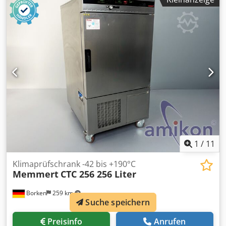
und vielen mehr. Dedpfxsgchbms Acwowa
1
/
11
Klimaprüfschrank -42 bis +190°C
Memmert
CTC 256 256 Liter
Borken
259 km
Suche speichern
Preisinfo
Anrufen