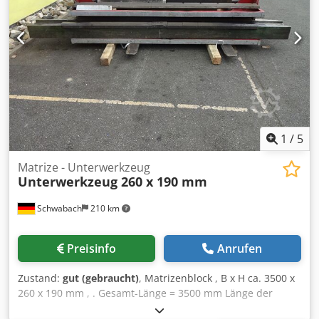
1
/
5
Matrize - Unterwerkzeug
Unterwerkzeug 260 x 190 mm
Schwabach
210 km
Preisinfo
Anrufen
Zustand:
gut (gebraucht)
, Matrizenblock , B x H ca. 3500 x
260 x 190 mm , . Gesamt-Länge = 3500 mm Länge der
Reduzierstücke = 2600 mm . V-Nute , ohne Reduzierstücke,