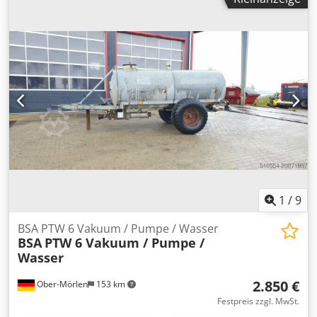
Dwodpotq Sgnsfx Acwea - Einzelwalzenzustellung -
stufenlose Geschwindigkeitsregelung über
Frequenzumformer - 2 pneum. Zugwalzen Haspel: -
Coilgewicht: 2000 kg - manuelle Spreizung - pneum.
Andrückarm - germeinsames Grundgestell
1
/
9
BSA PTW 6 Vakuum / Pumpe / Wasser
BSA
PTW 6 Vakuum / Pumpe /
Wasser
2.850 €
Ober-Mörlen
153 km
Festpreis zzgl. MwSt.