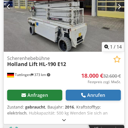
TPMS:Reifendruckkontrollsystem - RM:Rückfahrkamera mit
Monitor - AEBS:Autonomes Notbremssystem -
AEBS:Autonomes Notbremssystem für Fußgänger u.
Radfahrer - Intersection warning:Kreuzungsgefahren-
Warnsystem - Intersection AEBS: Autonomes
Notbremssystem an Kreuzungen - BSIS:System zur
Überwachung des toten Winkels) Fahrzeugaufbau:
1
/
14
Teleskop-Abrollkipper CTS 04-37 Baua
Scherenhebebühne
Holland Lift
HL-190 E12
18.000 €
Tuttlingen
373 km
32.600 €
Festpreis zzgl. MwSt.
Anfragen
Anrufen
Zustand:
gebraucht
, Baujahr:
2016
, Kraftstofftyp:
elektrisch
, Hubkapazität: 500 kg Wenden Sie sich an
Gebrauchtgeräte Center, um weitere Informationen zu
erhalten. DE01 Dwsdpfjzflprex Acwja