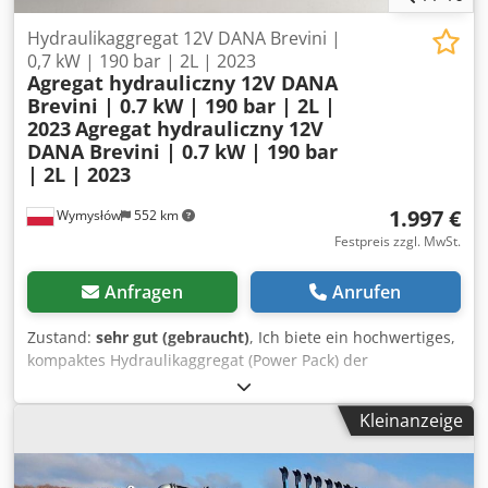
Hydraulikaggregat 12V DANA Brevini |
0,7 kW | 190 bar | 2L | 2023
Agregat hydrauliczny 12V DANA
Brevini | 0.7 kW | 190 bar | 2L |
2023
Agregat hydrauliczny 12V
DANA Brevini | 0.7 kW | 190 bar
| 2L | 2023
1.997 €
Wymysłów
552 km
Festpreis zzgl. MwSt.
Anfragen
Anrufen
Zustand:
sehr gut (gebraucht)
, Ich biete ein hochwertiges,
kompaktes Hydraulikaggregat (Power Pack) der
renommierten Marke DANA / Brevini Fluid Power an. Das
Gerät befindet sich in einem sehr guten technischen
Kleinanzeige
Zustand und ist sofort einsatzbereit. Dodpfxjy H Nn Ro
Acwswa Ideale Lösung für industrielle, mobile und Service-
Anwendungen. ⚙️ Technische Daten: Hersteller: Dana SAC