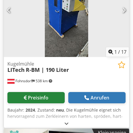
1
/
17
Kugelmühle
LITech
R-BM | 190 Liter
Fohnsdorf
538 km
Preisinfo
Anrufen
Baujahr:
2024
, Zustand:
neu
, Die Kugelmühle eignet sich
hervorragend zum Zerkleinern von harten, spröden, hart-
zähen Materialien wie Keramik, Klinker, Baumaterialien,
Glas, Mineralien, Erzen, Mineralien, Silizium, Schlacken
Kleinanzeige