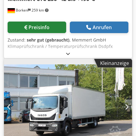
Borken
259 km
Preisinfo
Anrufen
Zustand:
sehr gut (gebraucht)
, Memmert GmbH
Klimaprüfschrank / Temperaturprüfschrank Dsdpfx
Acezlidtowewa Gebrauchter Memmert Klimaprüfschrank
Typ CTC 256 für Temperatur- und Klimaprüfungen. Die
Kleinanzeige
Anlage eignet sich für Umweltsimulation, Materialprüfung,
Qualitätssicherung, Forschung und Entwicklung sowie
Belastungs- und Alterungstests. Technische Daten:
Hersteller: Memmert GmbH + Co. KG Typ: CTC 256
Prüfraumvolumen: ca. 256 Liter Prüfraumabmessungen:
ca. 640 x 597 x 670 mm (B x T x H) Gehäuseabmessungen:
ca. 898 x 1100 x 1730 mm (B x T x H) Gewicht: ca. 320 kg
Temperaturbereich: -42 °C bis +190 °C Heizrate: ca. 3,35
K/min Kühlrate: ca. 2,8 K/min Feuchtefunktion vorhanden
Kältemittel: R404A Nennkühlleistung: 2,53 kW Max.
Betriebsüberdruck: 30 bar Netzanschluss: 3/N/PE AC 400 V
/ 50 Hz Nennleistung: ca. 7,0 kW Nennstrom: ca. 10,6 A