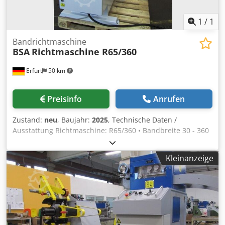
1
/
1
Bandrichtmaschine
BSA
Richtmaschine R65/360
Erfurt
50 km
Preisinfo
Anrufen
Zustand:
neu
, Baujahr:
2025
, Technische Daten /
Ausstattung Richtmaschine: R65/360 • Bandbreite 30 - 360
mm • Banddicke von-bis 0,6 - 4,0 mm • Durchlass
Banddicke max. 4,00 mm • Max. Richtquerschnitt: 800
Kleinanzeige
mm2 bei R02=350 Nmm2 bzw. 150 x 4 mm •
Richtgeschwindigkeit: 2 - 20 m/min • Richtwalzenzahl: 7 •
Richtwalzendurchmesser: 65 mm • Zugwalzenzahl: 2 •
Zugwalzendurchmesser: 65 mm • Motorleistung: 2,2
kW/3x400V RK Maschinenkörper in sehr stabiler und
verwindungsfreier Schweißkonstruktion RZ Richt- und