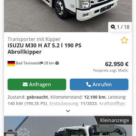
1
/
18
Transporter mit Kipper
ISUZU
M30 H AT 5.2 l 190 PS
Abrollkipper
62.950 €
Bad Tennstedt
28 km
Festpreis zzgl. MwSt.
Anfragen
Anrufen
Zustand:
gebraucht
, Kilometerstand:
12.100 km
, Leistung:
140 kW (190,35 PS)
, Erstzulassung:
11/2023
, Kraftstofftyp:
Diesel
, Gesamtgewicht:
7.490 kg
, Farbe:
Weiß
, Anzahl der
Sitzplätze:
3
, Ausstattung:
ABS, Elektronisches
Kleinanzeige
Stabilitätsprogramm (ESP), Klimaanlage, Rußfilter,
Zentralverriegelung
, Das ISUZU ? Nutzfahrzeugzentrum in
Deutschland mit Kompetenz, Service u. Beratung bietet