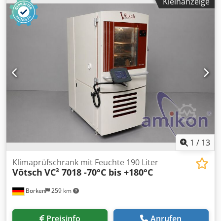
Kleinanzeige
1
/
13
Klimaprüfschrank mit Feuchte 190 Liter
Vötsch
VC³ 7018 -70°C bis +180°C
Borken
259 km
Preisinfo
Anrufen