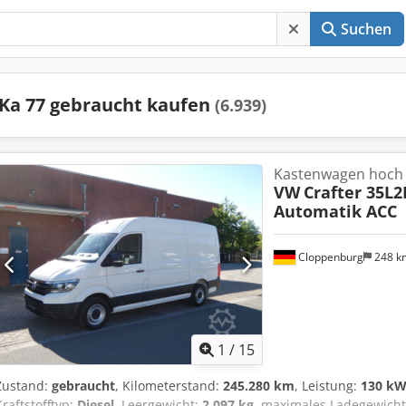
Suchen
Ka 77 gebraucht kaufen
(6.939)
Kastenwagen hoch
VW
Crafter 35L2
Automatik ACC
Cloppenburg
248 
1
/
15
Zustand:
gebraucht
, Kilometerstand:
245.280 km
, Leistung:
130 kW
Kraftstofftyp:
Diesel
, Leergewicht:
2.097 kg
, maximales Ladegewich