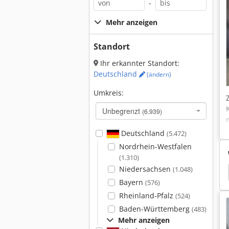
-
Mehr anzeigen
Standort
Ihr erkannter Standort:
Deutschland
(ändern)
Umkreis:
Unbegrenzt
(6.939)
Deutschland
(5.472)
Nordrhein-Westfalen
(1.310)
Niedersachsen
(1.048)
ault Dci 100
Peugeot Lieferwagen
Ford 3910
Bayern
(576)
Rheinland-Pfalz
(524)
Baden-Württemberg
(483)
Mehr anzeigen