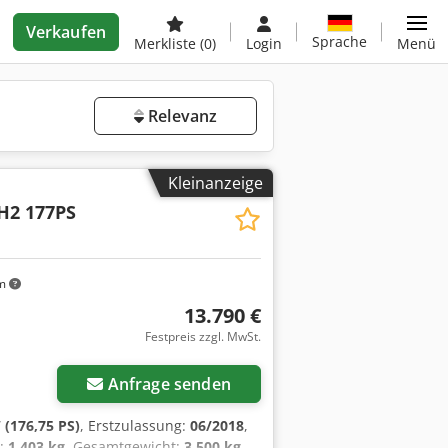
Verkaufen
Sprache
Merkliste
(0)
Login
Menü
Relevanz
Kleinanzeige
H2 177PS
km
13.790 €
Festpreis zzgl. MwSt.
Anfrage senden
 (176,75 PS)
, Erstzulassung:
06/2018
,
t:
1.403 kg
, Gesamtgewicht:
3.500 kg
,