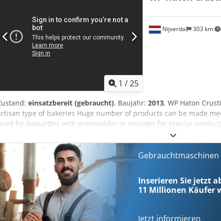
Nijverdal
303 km
1
/
25
Zustand:
einsatzbereit (gebraucht)
, Baujahr:
2013
, WP Haton Crust
artisan type of bakeries Huge number of products can be made medi
used for baguettes with premoulder or rounder for regular product
Sheeting of moulding possibility Different forming stations and deco
Baguettes Whole meal Ciabatta Artisan breads Batone Brioche year 
consisting of: WP V300 dough divider 1 pocket type 1000 year of bu
Gebrauchtmaschinen s
Voluminator WP CR59 AT conical rounder year of build 2013 hot air,
1600 gr. WP AF 2002 intermediate proofer year of build 2013 long 
Inserieren Sie jetzt a
belt Photocell controlled infeed conveyor UV lamps PLC with touch
11 Millionen
Käufer w
stainless steel curling net standard version extended for pointed 
pressure board weight range 200 – 2000 grams WP make-up table
Jetzt informieren