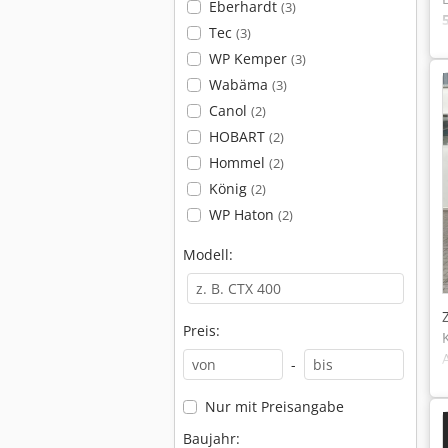
Eberhardt
(3)
Tec
(3)
WP Kemper
(3)
Wabäma
(3)
Canol
(2)
HOBART
(2)
Hommel
(2)
König
(2)
WP Haton
(2)
Modell:
Preis:
-
Nur mit Preisangabe
Baujahr: