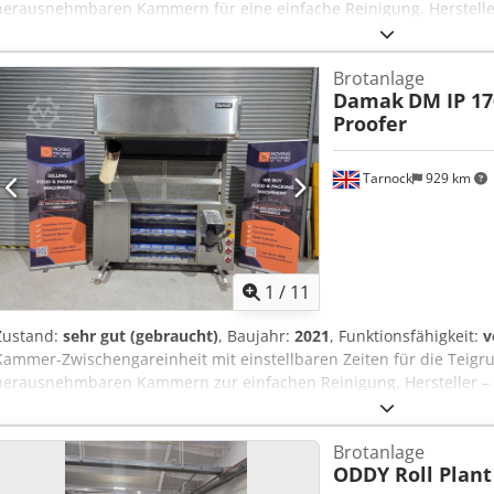
herausnehmbaren Kammern für eine einfache Reinigung. Herstelle
Herstellungsdatum – 2021. Eingangshöhe – 800 mm. Ausgangshöhe
Elektrische Anforderungen – 415 V / 50 Hz / 3-phasig. Leistung – 5 
Brotanlage
Damak
DM IP 17
Proofer
Tarnock
929 km
1
/
11
Zustand:
sehr gut (gebraucht)
, Baujahr:
2021
, Funktionsfähigkeit:
v
Kammer-Zwischengareinheit mit einstellbaren Zeiten für die Teigru
herausnehmbaren Kammern zur einfachen Reinigung. Hersteller – 
Nogloa Modell – DM IP 176. Herstellungsdatum – 2021. Eingangsh
mm. Elektrische Anforderungen – 415 V / 50 Hz / 3 Phasen. Leistung
Brotanlage
Sie: An dieser Maschine fehlt die vordere Abdeckung (siehe Fotos).
ODDY Roll Plant