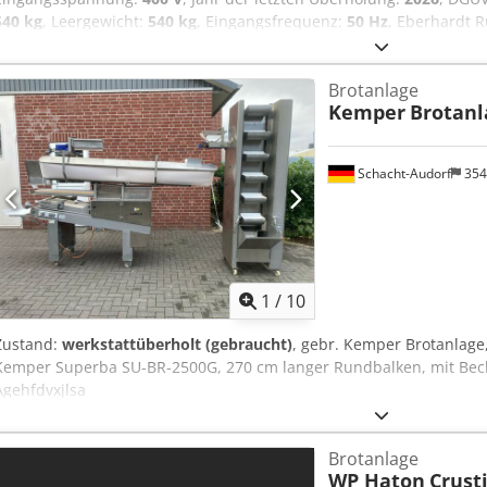
540 kg
, Leergewicht:
540 kg
, Eingangsfrequenz:
50 Hz
, Eberhardt 
Maschine fahrbar mit Feststeller mögliche Gewichtsbereiche: Optio
robuste Technik! Anschluss 400V, 16A-CEE Stecker Cjdpfxezq U Alj
Brotanlage
BxTxH Gebrauchtmaschine
Kemper
Brotanl
Schacht-Audorf
354
1
/
10
Zustand:
werkstattüberholt (gebraucht)
, gebr. Kemper Brotanlage
Kemper Superba SU-BR-2500G, 270 cm langer Rundbalken, mit Be
Agehfdvxjlsa
Brotanlage
WP Haton
Crusti