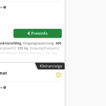
km
Preisinfo
funktionsfähig
, Eingangsspannung:
400
eergewicht:
320 kg
, Eingangsfrequenz:
 TOP Seewer Rondo Rondex S Der Vor
chbrot oder Weizen/Roggen alle Filze
odukte! Qualitaet mit 35 Jahren
Kleinanzeige
tzteil Service Option: Maschinen
mat
n Sie unser großes Lager mit vielen
km