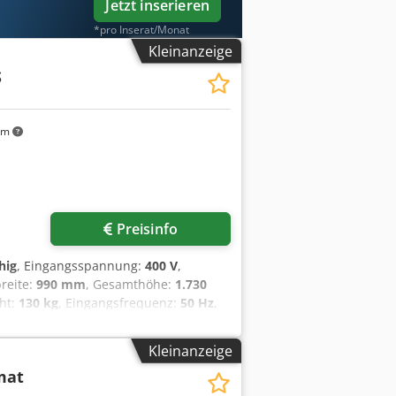
Jetzt inserieren
*pro Inserat/Monat
Kleinanzeige
S
km
Preisinfo
hig
, Eingangsspannung:
400 V
,
reite:
990 mm
, Gesamthöhe:
1.730
cht:
130 kg
, Eingangsfrequenz:
50 Hz
,
Aoyuncnogloha Kapazität: mind. 50 -
hr Teigspannung Ausrollbreite: bis
Kleinanzeige
i uns DGUV V3 geprüft Anschluss:
mat
htmaschine & SAB geprüft mit
eil-Box Service Paket Lieferservice