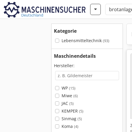
Deutschland
Kategorie
Lebensmitteltechnik
(93)
Maschinendetails
Hersteller:
WP
(15)
Miwe
(6)
JAC
(5)
KEMPER
(5)
Sinmag
(5)
Koma
(4)