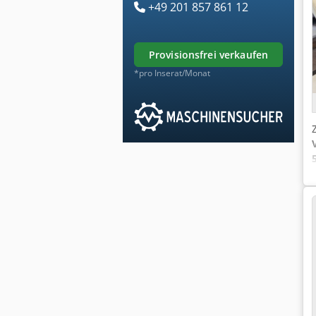
+49 201 857 861 12
provisionsfrei verkaufen
*pro Inserat/Monat