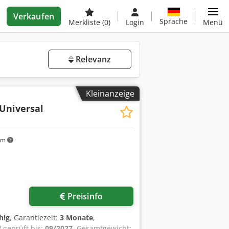
Verkaufen
Sprache
Merkliste
(0)
Login
Menü
Relevanz
Kleinanzeige
Universal
km
Preisinfo
hig
, Garantiezeit:
3 Monate
,
 geprüft bis:
09/2027
, Gesamtgewicht: