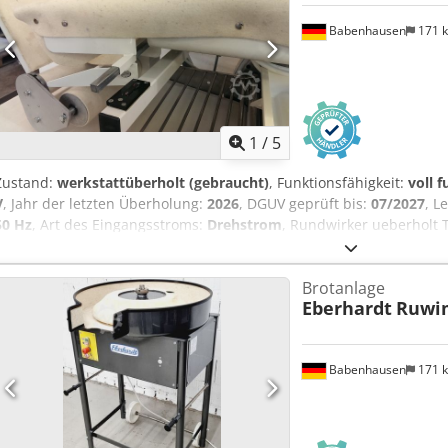
Babenhausen
171 
1
/
5
Zustand:
werkstattüberholt (gebraucht)
, Funktionsfähigkeit:
voll 
V
, Jahr der letzten Überholung:
2026
, DGUV geprüft bis:
07/2027
, L
50 Hz
, Art des Eingangsstroms:
Drehstrom
, Rundwirker ueberholt
und Rundwirker Chodpfxjcpr H Ae Agloa fuer versch. Teigarten Mis
neu Passend fuer Seewer Rondo SKO Modelle Für beste Rundwirk Pr
Brotanlage
Erfahrung! Gebrauchtmaschine überholt mit Gewaehrleistung + Ersa
Eberhardt
Ruwi
halte Bügel Wartungsvertrag Einweisung & Inbetriebnahme Besuche
Bäckereimaschinen!
Babenhausen
171 