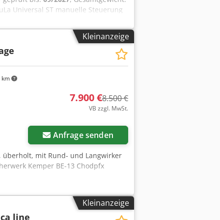
RuLa Universal ST manuelle Steuerung
n: 150-1500g / 450-2500 g einfache
 Aglsha Maße: 820 x 1000 x 1550 mm,
Kleinanzeige
age
 km
7.900 €
8.500 €
VB zzgl. MwSt.
Anfrage senden
, überholt, mit Rund- und Langwirker
cherwerk Kemper BE-13 Chodpfx
Kleinanzeige
ca line