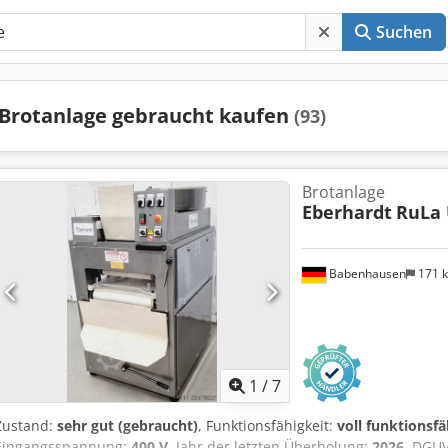
Suchen
Brotanlage gebraucht kaufen
(93)
Brotanlage
Eberhardt
RuLa 
Babenhausen
171 
1
/
7
Zustand:
sehr gut (gebraucht)
, Funktionsfähigkeit:
voll funktionsfä
Eingangsspannung:
400 V
, Jahr der letzten Überholung:
2026
, DGUV