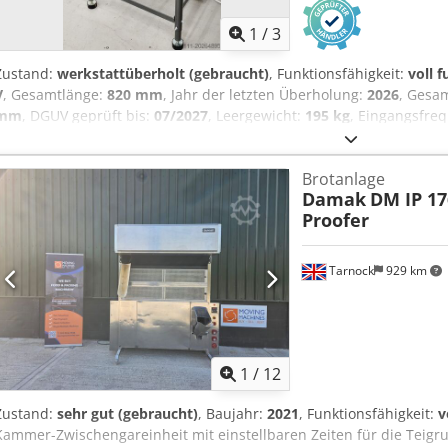
1
/
3
Zustand:
werkstattüberholt (gebraucht)
, Funktionsfähigkeit:
voll 
V
, Gesamtlänge:
820 mm
, Jahr der letzten Überholung:
2026
, Gesa
mm
, DGUV geprüft bis:
07/2027
, Leergewicht:
195 kg
, Eingangsfre
Drehstrom
, Ausstattung:
Fahrgestell
, Eberhardt Rundwirker Ruwim
Leistung ca.: 1000 Stück/Std. robuste Technik Maße: 820 x 820 x 
Brotanlage
Stecker Gebrauchtmaschine gereinigt mit Gewährleistung + Ersatzte
Damak
DM IP 17
Profitieren Sie aus über 35 Jahren Erfahrung! Option: elektrischer
Proofer
Wartungsvertrag Service Paket Lieferservice + Einweisung & Inbet
Ausstellung!
Tarnock
929 km
1
/
12
Zustand:
sehr gut (gebraucht)
, Baujahr:
2021
, Funktionsfähigkeit:
v
Kammer-Zwischengareinheit mit einstellbaren Zeiten für die Teigru