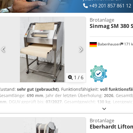
+49 201 857 861 12
Brotanlage
Sinmag
SM 380 
Babenhausen
171 
1
/
6
Zustand:
sehr gut (gebraucht)
, Funktionsfähigkeit:
voll funktionsfä
Gesamtlänge:
690 mm
, Jahr der letzten Überholung:
2026
, Gesamtb
mm
, DGUV geprüft bis:
07/2027
, Gesamtgewicht:
130 kg
, Leergewi
Ausstattung:
Fahrgestell
, TOP Baguettelangroller SM 380 S Csdpfx 
max.1200 g mit Filzbänder für weiche Teige 3 Einzugswalzen für me
Brotanlage
max. 750 mm Auslaufblech Ausziehbar Edelstahlausführung nur be
Eberhardt
Lifto
400V, 16A-CEE Stecker Maße: 990 x 690 x 1730 mm, BxTxH Gebrauc
Gewährleistung + Ersatzteil Service Option: Wartungsvertrag Ersatzt