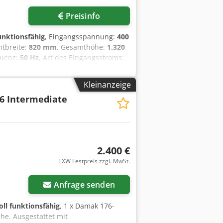
Preisinfo
funktionsfähig
, Eingangsspannung:
400
mtbreite:
820 mm
, Gesamthöhe:
1.320
quenz:
50 Hz
, Art des Eingangsstroms:
at SG Rundwirkmaschine ist fahrbar
1320 mm, BxTxH Anschluss 400V, 16A-CEE
Kleinanzeige
il Service Qualität vom Fachbetrieb!
6 Intermediate
 Mehler Cjdpfxsxmq S Ue Agloha
riebnahme Besuchen Sie unsere große
2.400 €
EXW Festpreis zzgl. MwSt.
Anfrage senden
oll funktionsfähig
, 1 x Damak 176-
he. Ausgestattet mit