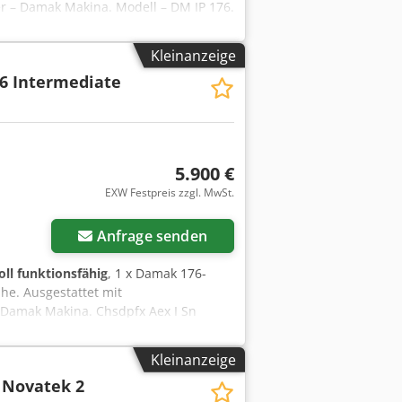
r – Damak Makina. Modell – DM IP 176.
 – 1550 mm. Chsdpsy Aicmjfx Aglsa
kW / 13 Ampere.
Kleinanzeige
6 Intermediate
5.900 €
EXW Festpreis zzgl. MwSt.
Anfrage senden
oll funktionsfähig
, 1 x Damak 176-
he. Ausgestattet mit
Damak Makina. Chsdpfx Aex I Sn
öhe – 800 mm. Ausgangshöhe – 1550
 – 5 kW / 13 Ampere. Bitte beachten
Kleinanzeige
Novatek 2