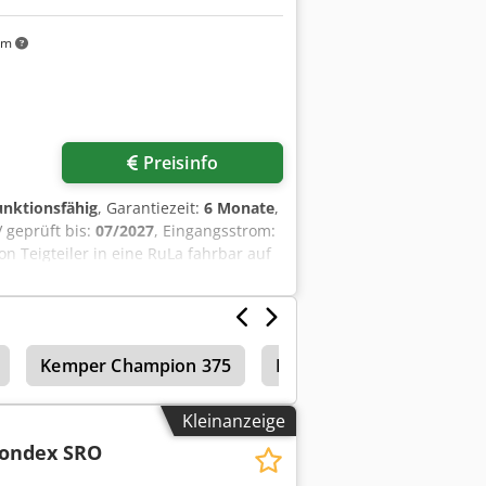
ung!
km
Preisinfo
funktionsfähig
, Garantiezeit:
6 Monate
,
 geprüft bis:
07/2027
, Eingangsstrom:
on Teigteiler in eine RuLa fahrbar auf
GUV V3 geprüft Anschluss 400V, 16A-
leistung + Service Kommen Sie in
Kemper Champion 375
Kemper Champion 3000
Kleinanzeige
ondex SRO