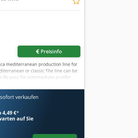
Preisinfo
ica mediterranean production line for
terranean or classic The line can be
s By pass for intermediate proofer
rating possibilities Products:
of build 2013 max capacity 1500 pcs/h
ild 2013 weight range 100 – 1200 grams
ofort verkaufen
 heating oil on cone weight range 90-
nets Csdpeu Upkdefx Agleha retraction
b 4,49 €
*
 panel WP Combi U-L year of build 2013
arten auf Sie
ends with driven top moulding belt and