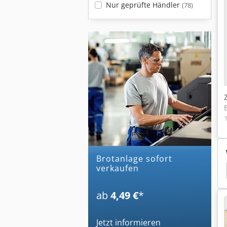
Nur geprüfte Händler
(78)
brotanlage sofort
verkaufen
Miwe Öfen
Miwe Signo
Miwe Gvas
Miwe
ab
4,49 €
*
Jetzt informieren