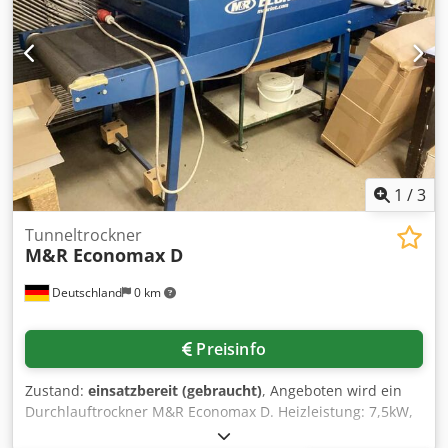
1
/
3
Tunneltrockner
M&R Economax D
Deutschland
0 km
Preisinfo
Zustand:
einsatzbereit (gebraucht)
, Angeboten wird ein
Durchlauftrockner M&R Economax D. Heizleistung: 7,5kW,
Bandbreite: 610mm, Heizkammerlänge: 1140mm.