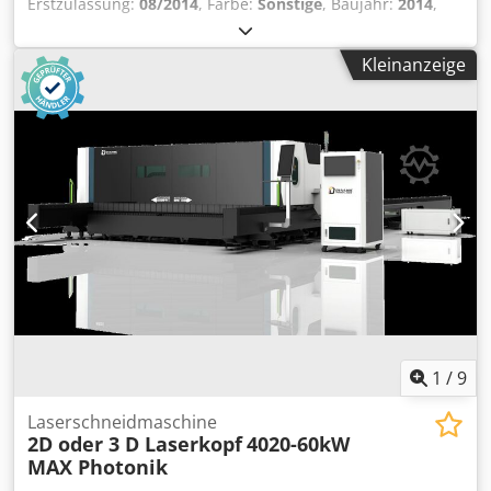
Erstzulassung:
08/2014
, Farbe:
Sonstige
, Baujahr:
2014
,
Exportkennzeichen / Zollkennzeichen *
Leergewicht: 4.962 kg Achse 1: links 10 mm rechts 10 mm
Fahrzeugaufbereitung: Neue Planen, Beschriftungen,
Achse 2: links 10 mm rechts 10 mm Dedpfx Aeztb Tpjdzock
Kleinanzeige
Lackierungen etc. * Professionelle Verladung /
Achse 3: links 10 mm rechts 10 mm Wir können Anhänger
Ladungssicherung * TüV-Abnahmen, Zulassungsservice *
stapeln!
Überführung von Nutzfahrzeuge Djdpfx Adozp Unxjzock
Fragen Sie unser geschultes Fachpersonal, wir beraten Sie
gerne. Reference no. for inquiries: 41641 D-tec,
Multichassi * Year of manufacture: 2017 * ABS, Anti-Lock
Braking System * EBS, electronic brake system * Pneumatic
suspension * Lift axle * air connection coupling head (red
+ yellow) * Connecting plug 2x7-pin * Connecting plug 15-
pin * Lifting & lowering device * Storage box/toolbox *
Inspection: HU / AU 08.2027 * Suspension: Air * Total
weight: 43.000 kg * Empty weight: 4.974 kg * Payload:
38.026 kg * zul. Gesamtgewicht: 43.000 kg * Achshersteller:
SAF% * Tire condition 1. Axles: 20% -- 20% - Tire size:
1
/
9
385/55 R22,5 * Tire condition 2. Axles: 30% -- 30% - Tire
size: 385/55 R22,5 * Tire condition 3. Axles: 30% -- 30% -
Laserschneidmaschine
Tire size: 385/55 R22,5 * Reifengrößen: 385/55 R22,5 * D-
2D oder 3 D Laserkopf
4020-60kW
Tec VCC-01 * Mittel und Heckausschub * 1+3 Achse liftbar
MAX Photonik
* Mulitchassi * 2x20/20/30/40/45 HighCube *