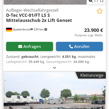
1
/
12
Auflieger-Wechselfahrgestell
D-Tec
VCC-01/FT LS S
Mittelausschub 2x Lift Genset
23.900 €
Quakenbrück
239 km
Festpreis zzgl. MwSt.
Anfragen
Anrufen
Zustand:
gebraucht
, Leergewicht:
4.551 kg
, maximales
Ladegewicht:
39.449 kg
, Gesamtgewicht:
44.000 kg
,
Achsen-Konfiguration:
3 Achsen
, Erstzulassung:
11/2019
,
Gesamtlänge:
24.700 mm
, Gesamtbreite:
12.800 mm
,
Kleinanzeige
Gesamthöhe:
95.250 mm
, Federung:
Luft
, Reifengröße:
385/55 R 22.5
, Baujahr:
2019
, Vorderreifengröße:
385/55 R
22.5
, Hinterreifengröße:
385/55 R 22.5
, Emissionsklasse:
keine
, Ausstattung:
ABS
, ABS, Achsenhersteller BPW, ADR,
Antispray, Bremse Scheibenbremse, Federung Luft-Lift,
Heben und Senken, Liftachse 1. + 3. Achse, 1x20 / 2x20 /
1x30 / 1x40 / 1x45, Highcube, 2x7 + 15 polige