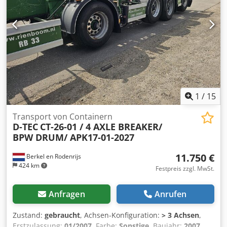
1
/
15
Transport von Containern
D-TEC
CT-26-01 / 4 AXLE BREAKER/
BPW DRUM/ APK17-01-2027
11.750 €
Berkel en Rodenrijs
424 km
Festpreis zzgl. MwSt.
Anfragen
Anrufen
Zustand:
gebraucht
, Achsen-Konfiguration:
> 3 Achsen
,
Erstzulassung:
01/2007
, Farbe:
Sonstige
, Baujahr:
2007
,