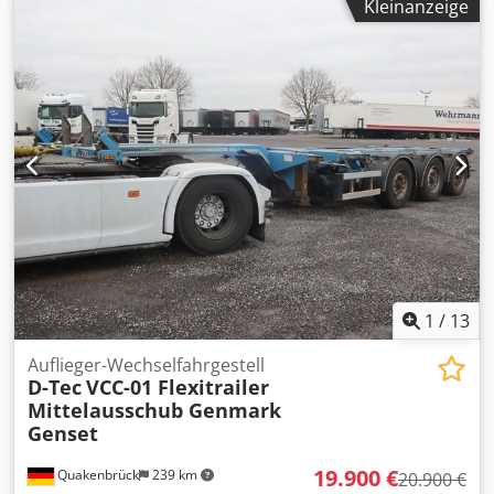
Kleinanzeige
Gesamthöhe:
95.250 mm
, Federung:
Luft
, Reifengröße:
385/55 R22,5
, Baujahr:
2018
, Vorderreifengröße:
385/55
R22,5
, Hinterreifengröße:
385/55 R22,5
, Emissionsklasse:
keine
, Ausstattung:
ABS
, ABS, Achsenhersteller BPW, ADR,
Antispray, Bremse Scheibenbremse, Federung Luft-Lift,
Heben und Senken, Liftachse 1. + 3. Achse, 1x20 / 2x20 /
1x30 / 1x40 / 1x45, Mittelausschub, Heckausschub, 2x7 +
15 polige Stromanschlüsse, High Cube, Staukasten, 2x
Rückfahrscheinwerfer LED Dcsdezqymvepfx Adzjk
1
/
13
Auflieger-Wechselfahrgestell
D-Tec
VCC-01 Flexitrailer
Mittelausschub Genmark
Genset
19.900 €
Quakenbrück
239 km
20.900 €