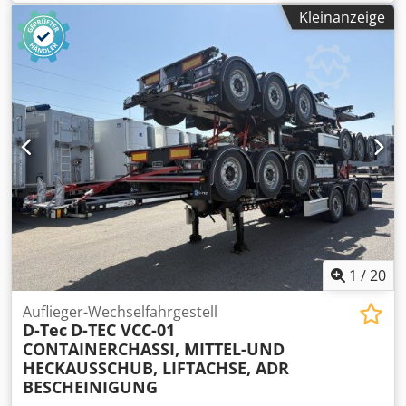
Abmessungen X/Y/Z: ca. 2400mm/840mm/1350mm,
Kleinanzeige
Gewicht: ca. 227kg. Eine Besichtigung ist nach Absprache
möglich. Dsdpfx Aezta E Dodzock
1
/
20
Auflieger-Wechselfahrgestell
D-Tec
D-TEC VCC-01
CONTAINERCHASSI, MITTEL-UND
HECKAUSSCHUB, LIFTACHSE, ADR
BESCHEINIGUNG