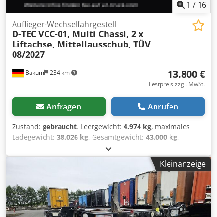
1
/
16
Auflieger-Wechselfahrgestell
D-TEC
VCC-01, Multi Chassi, 2 x
Liftachse, Mittellausschub, TÜV
08/2027
13.800 €
Bakum
234 km
Festpreis zzgl. MwSt.
Anfragen
Anrufen
Zustand:
gebraucht
, Leergewicht:
4.974 kg
, maximales
Ladegewicht:
38.026 kg
, Gesamtgewicht:
43.000 kg
,
Achsen-Konfiguration:
> 3 Achsen
, Erstzulassung:
10/2017
,
nächste Prüfung (TÜV):
08/2027
, Federung:
Luft
,
Kleinanzeige
Reifengröße:
385/55 22,5
, Reifenzustand:
30 %
, Farbe:
Grau
, Baujahr:
2017
, Vorderreifengröße:
385/55 22,5
,
Hinterreifengröße:
385/55 22,5
, Fahrerkabine:
Fahrerhaus
,
Emissionsklasse:
keine
, Ausstattung:
ABS, LKW-Zulassung
,
Fahrzeugnummer für Anfragen: 41641 D-tec, Multichassi *