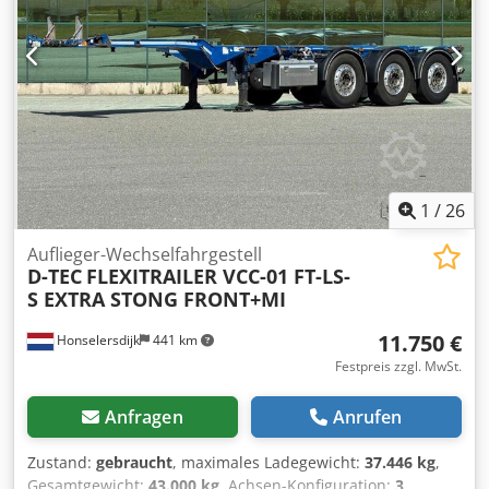
Arie, um weitere Informationen zu erhalten. = Weitere
Optionen und Zubehör = - Elektronisches Bremssystem
(EBS) - Hubachse - Luftfederung - Scheibenbremsen -
Twist-locks = Anmerkungen = D-TEC Flexitrailer 3x
Extendable / 1x Lift Axle / SAF + Disc Brakes
1
/
26
Auflieger-Wechselfahrgestell
D-TEC
FLEXITRAILER VCC-01 FT-LS-
S EXTRA STONG FRONT+MI
11.750 €
Honselersdijk
441 km
Festpreis zzgl. MwSt.
Anfragen
Anrufen
Zustand:
gebraucht
, maximales Ladegewicht:
37.446 kg
,
Gesamtgewicht:
43.000 kg
, Achsen-Konfiguration:
3