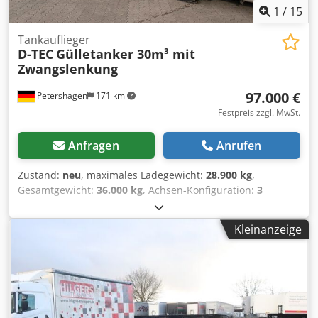
1
/
15
Tankauflieger
D-TEC
Gülletanker 30m³ mit
Zwangslenkung
97.000 €
Petershagen
171 km
Festpreis zzgl. MwSt.
Anfragen
Anrufen
Zustand:
neu
, maximales Ladegewicht:
28.900 kg
,
Gesamtgewicht:
36.000 kg
, Achsen-Konfiguration:
3
Achsen
, Laderaumlänge:
10.184 mm
, Laderaumbreite:
2.550 mm
, Gesamtbreite:
2.550 mm
, Gesamthöhe:
3.722
Kleinanzeige
mm
, Baujahr:
2026
, Ausstattung:
ABS
, Aufbau*
Andocktrichter 8" oben am Heck, hinter dem Tank,
abschließbar mit manuellem Schieber * Direkt-Leerlauf an
der Hinterseite * Automatische Pumpabschaltung *
Zentralschmieranlage der Marke Lincoln zur optimalen
Schmierung auf Zeitbasis von Drehkränzen und Achsen