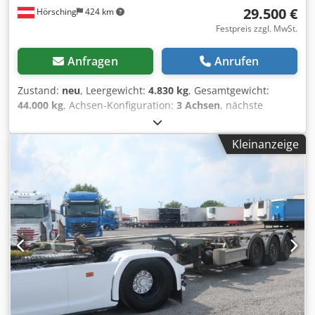
29.500 €
Hörsching
424 km
Festpreis zzgl. MwSt.
Anfragen
Anrufen
Zustand:
neu
, Leergewicht:
4.830 kg
, Gesamtgewicht:
44.000 kg
, Achsen-Konfiguration:
3 Achsen
, nächste
Prüfung (TÜV):
03/2026
, Federung:
Luft
, Reifengröße:
385/55R22,5
, Ausstattung:
ABS, LKW-Zulassung
, | D-Tec
Kleinanzeige
VCC Containerchassis| Mittel-und Heckausschub | 1.
Achse liftbar | VALX-Achsen mit Scheibenbremse | Reifen:
385/55 R22,5 | Neufahrzeuge | Irrtum, Eingabe und
Vorverkauf vorbehalten. Dedpfx Aozrxbhsdzsck