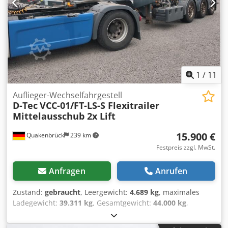
Stromanschlüsse, Mittelausschub, Heckausschub, Genset
Transcool Compact 16, Aluräder, 4.479 Std., 2x
Rückfahrscheinwerfer LED Dcodpszqym Asfx Adzek
1
/
11
Auflieger-Wechselfahrgestell
D-Tec
VCC-01/FT-LS-S Flexitrailer
Mittelausschub 2x Lift
15.900 €
Quakenbrück
239 km
Festpreis zzgl. MwSt.
Anfragen
Anrufen
Zustand:
gebraucht
, Leergewicht:
4.689 kg
, maximales
Ladegewicht:
39.311 kg
, Gesamtgewicht:
44.000 kg
,
Achsen-Konfiguration:
3 Achsen
, Erstzulassung:
10/2018
,
Gesamtlänge:
24.700 mm
, Gesamtbreite:
12.800 mm
,