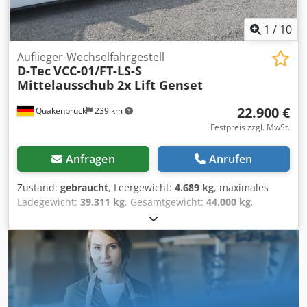
1
/
10
Auflieger-Wechselfahrgestell
D-Tec
VCC-01/FT-LS-S
Mittelausschub 2x Lift Genset
22.900 €
Quakenbrück
239 km
Festpreis zzgl. MwSt.
Anfragen
Anrufen
Zustand:
gebraucht
, Leergewicht:
4.689 kg
, maximales
Ladegewicht:
39.311 kg
, Gesamtgewicht:
44.000 kg
,
Achsen-Konfiguration:
3 Achsen
, Erstzulassung:
07/2018
,
nächste Prüfung (TÜV):
01/2027
, Gesamtlänge:
24.700 mm
,
Gesamtbreite:
12.800 mm
, Gesamthöhe:
95.250 mm
,
Federung:
Luft
, Reifengröße:
385/55 R22,5
, Baujahr:
2018
,
Vorderreifengröße:
385/55 R22,5
, Hinterreifengröße:
385/55 R22,5
, Emissionsklasse:
keine
, Ausstattung:
ABS
,
ABS, Achsenhersteller BPW, ADR, Antispray, Bremse