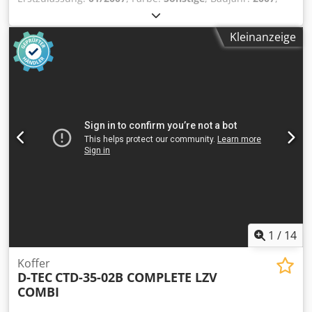
Leergewicht: 10.300 kg Achse 1: links 8 mm, rechts 8 mm
Achse 2: links 10 mm, rechts 10 mm Achse 3: links 10 mm,
Kleinanzeige
rechts 10 mm Achse 4: links 8 mm, rechts 8 mm Djdpfx
Adozrgl Iezjck Wir haben die Möglichkeit, Anhänger
übereinander zu stapeln!
1
/
14
Koffer
D-TEC
CTD-35-02B COMPLETE LZV
COMBI