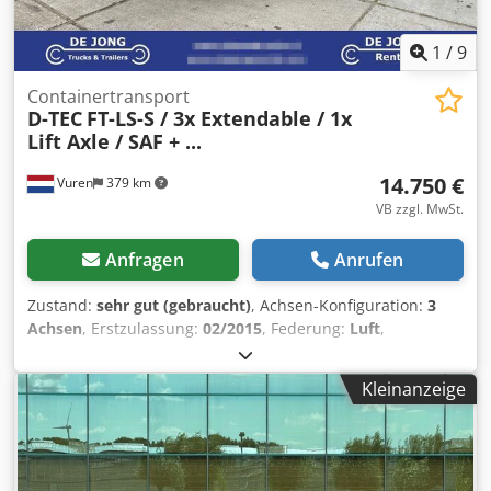
1
/
9
Containertransport
D-TEC
FT-LS-S / 3x Extendable / 1x
Lift Axle / SAF + ...
14.750 €
Vuren
379 km
VB zzgl. MwSt.
Anfragen
Anrufen
Zustand:
sehr gut (gebraucht)
, Achsen-Konfiguration:
3
Achsen
, Erstzulassung:
02/2015
, Federung:
Luft
,
Reifengröße:
385/55R22.5
, Farbe:
Blau
, Baujahr:
2015
,
Achskonfiguration Reifenmaß: 385/55R22.5 Marke Achsen:
Kleinanzeige
SAF Bremsen: Scheibenbremsen Federung: Luftfederung
Hinterachse 1: Liftachse Gewichte Leergewicht: 4.761 kg
Zuladung: 38.239 kg zGG: 43.000 kg Zustand Technischer
Zustand: sehr gut Optischer Zustand: sehr gut Dcodpfx
Aezp E H Ejdzok Weitere Informationen Wenden Sie sich an