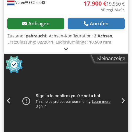
17.900 €
Vuren
382 km
19.950 €
VB zzgl. MwSt.
Anfragen
Anrufen
Zustand:
gebraucht
, Achsen-Konfiguration:
2 Achsen
,
Erstzulassung:
02/2011
, Laderaumlänge:
10.500 mm
,
Laderaumbreite:
2.490 mm
, Laderaumhöhe:
2.670 mm
,
Gesamtlänge:
11.100 mm
, Gesamtbreite:
2.550 mm
,
Kleinanzeige
Gesamthöhe:
4.000 mm
, Federung:
Luft
, Reifengröße:
385/55R22,5
, Radstand:
6.720 mm
, Farbe:
Sonstige
,
Baujahr:
2011
, Ausstattung:
ABS, Ladebordwand
, =
Weitere Optionen und Zubehör = - EBS - Ladebordwand -
Zentralschmierung = Anmerkungen = Anzahl der Achsen:
2, Nutzlast: 24680 kg, Eigengewicht: 8320 kg,
Bruttogewicht: 33000 kg, Kingpin Größe: 2 inch,
Zentralschmierung, Federungstyp: Vollluft, ABS, EBS,
Aufbaubaujahr: 2011, Achstyp: BPW, Ladebordwand =
Weitere Informationen = Allgemeine Informationen Kabine:
Tag Kennzeichen: OL-06-GS Antriebsstrang Kraftstofftyp:
Diesel Getriebe Getriebe: Schaltgetriebe Achskonfiguration