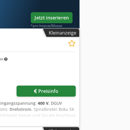
Jetzt inserieren
*pro Inserat/Monat
Kleinanzeige
km
Preisinfo
 Eingangsspannung:
400 V
, DGUV
roms:
Drehstrom
, Spiralkneter Boku SK
delstahl Kessel und Spirale Anschluss
 Besuchen Sie unsere große