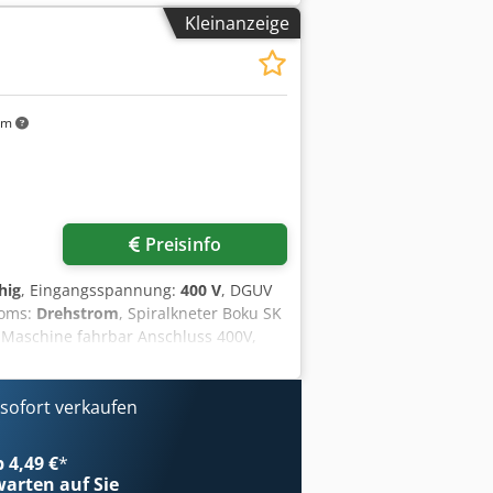
welle neuwertig Anschluss 400V, 16A-
Kleinanzeige
hrmaschinen warten in unserem Lager
km
Preisinfo
hig
, Eingangsspannung:
400 V
, DGUV
roms:
Drehstrom
, Spiralkneter Boku SK
 Maschine fahrbar Anschluss 400V,
itere Spiralkneter haben wir auf
ofort verkaufen
b 4,49 €
*
arten auf Sie