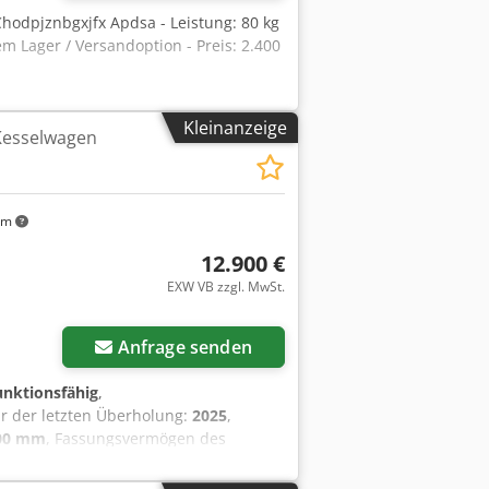
Chodpjznbgxjfx Apdsa - Leistung: 80 kg
m Lager / Versandoption - Preis: 2.400
Kleinanzeige
 Kesselwagen
km
12.900 €
EXW VB zzgl. MwSt.
Anfrage senden
funktionsfähig
,
hr der letzten Überholung:
2025
,
00 mm
, Fassungsvermögen des
samtgewicht:
1.017 kg
, Art des
sche Sicherung:
32 A
,