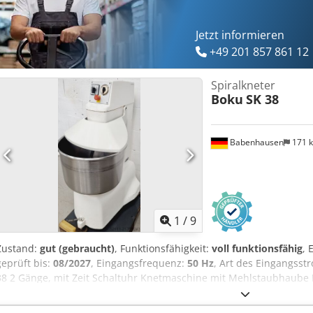
Jetzt informieren
+49 201 857 861 12
Spiralkneter
Boku
SK 38
Babenhausen
171 
1
/
9
Zustand:
gut (gebraucht)
, Funktionsfähigkeit:
voll funktionsfähig
,
geprüft bis:
08/2027
, Eingangsfrequenz:
50 Hz
, Art des Eingangsst
38 2 Gänge, mit Zeit Schaltuhr Knetmaschine mit Mehlstaubhaube E
400V, 16A-CEE Stecker Gebrauchtmaschine Csdpfx Asy Ebknepdoha
Ausstellung!