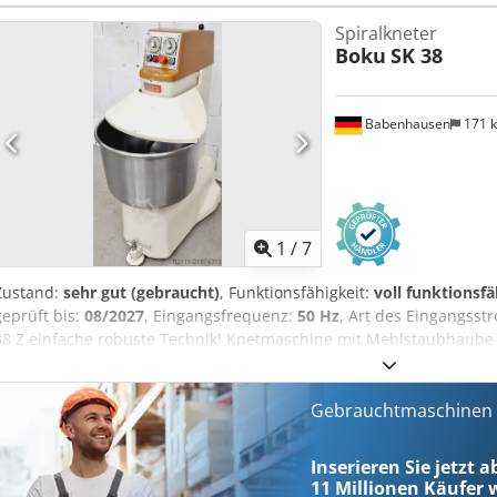
40 Liter Edelstahlkessel Chjdpfx Asy Nv Aajpdoa Arbeitswelle/Rühr
Spiralkneter
CEE Stecker DGUV V3 geprüft Gebrauchtmaschine Viele weitere Rü
Boku
SK 38
auf Sie!
Babenhausen
171 
1
/
7
Zustand:
sehr gut (gebraucht)
, Funktionsfähigkeit:
voll funktionsfä
geprüft bis:
08/2027
, Eingangsfrequenz:
50 Hz
, Art des Eingangsst
38 Z einfache robuste Technik! Knetmaschine mit Mehlstaubhaube
16A-CEE Stecker Gebrauchtmaschine Cedpfey Nvyljx Apdsha Viele we
Lager!
Gebrauchtmaschinen s
Inserieren Sie jetzt a
11 Millionen
Käufer w