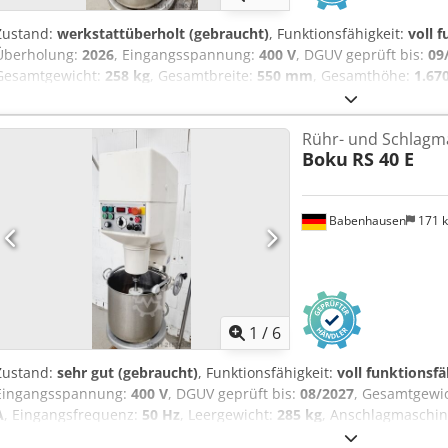
Zustand:
werkstattüberholt (gebraucht)
, Funktionsfähigkeit:
voll 
Überholung:
2026
, Eingangsspannung:
400 V
, DGUV geprüft bis:
09
Gesamtgewicht:
258 kg
, Gesamtbreite:
550 mm
, Gesamthöhe:
1.67
Eingangsfrequenz:
50 Hz
, Leergewicht:
258 kg
, Anschlagmaschine B
Arbeitsfunktionen 1 x Rühren / 1 x Schlagen Boku/Diosna Modell: R
Rühr- und Schlagm
Rührbesen, 1 Schlagbesen 1 40 Liter Edelstahlkessel Arbeitswelle/
Boku
RS 40 E
Stecker nur bei uns DGUV V3 geprüft Gebrauchtmaschine überholt
Gewährleistung Besuchen Sie unsere große Bäckereimaschinen Aus
Babenhausen
171 
1
/
6
Zustand:
sehr gut (gebraucht)
, Funktionsfähigkeit:
voll funktionsfä
Eingangsspannung:
400 V
, DGUV geprüft bis:
08/2027
, Gesamtgewi
A
, Eingangsfrequenz:
50 Hz
, Leergewicht:
285 kg
, Anschlagmaschin
einfacher robuster Technik! 2 Arbeitsfunktionen 1 x Rühren / 1 x 