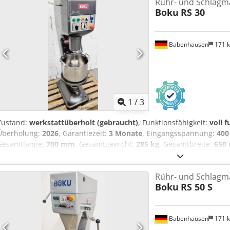
Rühr- und Schlagm
Boku
RS 30
Babenhausen
171 
1
/
3
Zustand:
werkstattüberholt (gebraucht)
, Funktionsfähigkeit:
voll 
Überholung:
2026
, Garantiezeit:
3 Monate
, Eingangsspannung:
400
Gesamtlänge:
700 mm
, Gesamtgewicht:
285 kg
, Gesamtbreite:
650
elektrische Sicherung:
10 A
, Eingangsfrequenz:
50 Hz
, Leergewicht
Diosna Modell: RS 30 S 2 Arbeitsfunktionen 1 x Rühren / 1 x Schla
Rühr- und Schlagm
Liter Edelstahlkessel Arbeitswelle/Rührwelle Neuwertig Kesselhub
Boku
RS 50 S
Kesselbeleuchtung Chodswyrzmspfx Apdoa einfache Technik Anschl
Gebrauchtmaschine überholt & SAB geprüft mit Gewährleistung + Er
Edelstahlkessel Neu Ring Gas Brenner Service Paket Lieferservice
Babenhausen
171 
Inbetriebnahme Viele weitere Anschlagmaschinen haben wir auf La