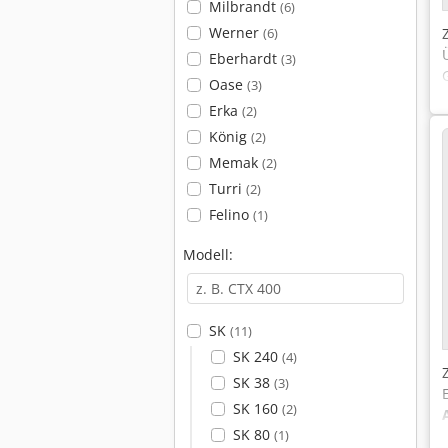
Milbrandt
(6)
Werner
(6)
Eberhardt
(3)
Oase
(3)
Erka
(2)
König
(2)
Memak
(2)
Turri
(2)
Felino
(1)
Modell:
SK
(11)
SK 240
(4)
SK 38
(3)
SK 160
(2)
SK 80
(1)