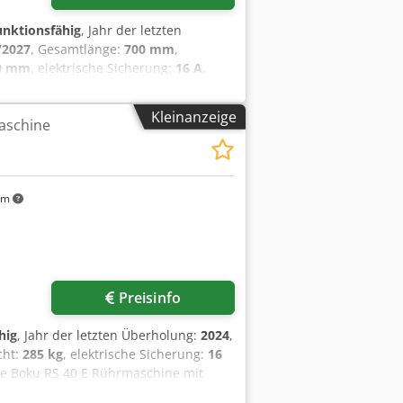
funktionsfähig
, Jahr der letzten
/2027
, Gesamtlänge:
700 mm
,
0 mm
, elektrische Sicherung:
16 A
,
oku/Diosna RS 40 E 2
S 40 E Drehzahl Stufenlos 1
Kleinanzeige
aschine
Rührwelle reg. Anschluss 400V, 16A-CEE
 Chedpfx Apey Rhggsdsa mit
stellung!
km
Preisinfo
hig
, Jahr der letzten Überholung:
2024
,
cht:
285 kg
, elektrische Sicherung:
16
e Boku RS 40 E Rührmaschine mit
Schlagen 1 Rührbesen, 1 Schlagbesen 1