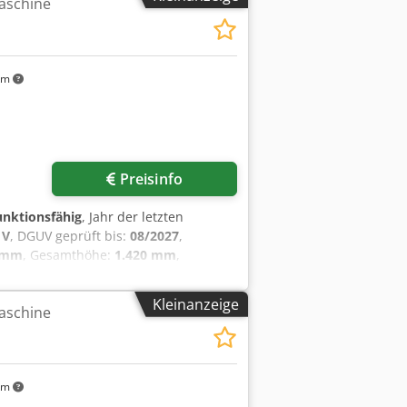
aschine
km
Preisinfo
funktionsfähig
, Jahr der letzten
 V
, DGUV geprüft bis:
08/2027
,
 mm
, Gesamthöhe:
1.420 mm
,
:
285 kg
, Anschlagmaschine Boku -
gen 1 Rührbesen,1 Schlagbesen 1 25
Kleinanzeige
aschine
 Schnellaufzug Rührmaschine mit
uss 400V, 16A-CEE Stecker
satzteil Service Option:
 Wartungsvertrag Einweisung &
km
ger!