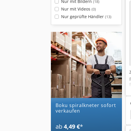
Nur mit Bildern
(18)
Nur mit Videos
(0)
Nur geprüfte Händler
(13)
boku spiralkneter sofort
verkaufen
ego
Rego
Rego Anschlagmaschinen
Boku
ab
4,49 €
*