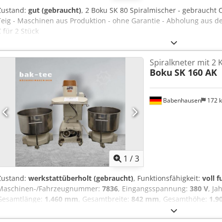
Zustand:
gut (gebraucht)
, 2 Boku SK 80 Spiralmischer - gebraucht 
Teig - Maschinen aus Produktion - ohne Garantie - Abholung aus de
€ für 2 Stück
Spiralkneter mit 2
Boku
SK 160 AK
Babenhausen
172 
1
/
3
Zustand:
werkstattüberholt (gebraucht)
, Funktionsfähigkeit:
voll 
Maschinen-/Fahrzeugnummer:
7836
, Eingangsspannung:
380 V
, Ja
Gesamtlänge:
1.460 mm
, Gesamtbreite:
842 mm
, Gesamthöhe:
1.9
Behälters:
250 l
, Eingangsfrequenz:
50 Hz
, Leergewicht:
667 kg
, Ge
Eingangsstroms:
Drehstrom
, Leistung:
9,55 kW (12,98 PS)
, elektri