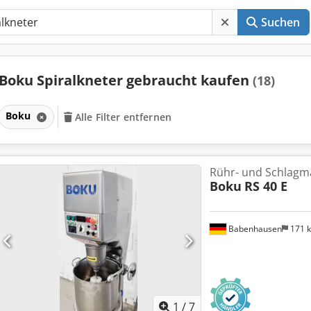
Suchen
Boku Spiralkneter gebraucht kaufen
(18)
Boku
Alle Filter entfernen
Rühr- und Schlagm
Boku
RS 40 E
Babenhausen
171 
1
/
7