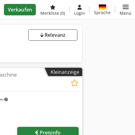
Verkaufen
Sprache
Merkliste
(0)
Login
Menü
Relevanz
Kleinanzeige
aschine
km
Preisinfo