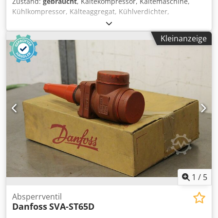
Zustand:
gebraucht
, Kältekompressor, Kältemaschine,
Kühlkompressor, Kälteaggregat, Kühlverdichter,
Verdichter, Filtertrocknergehäuse, Absperrventil,
Kugelabsperrventil -Hersteller: Danfoss, Magnetventil für
Kleinanzeige
Kältetechnik, ungebraucht OVP -Typ: EVR 15/032F2203 -
Anschluß: 16 mm Chedpfxefx Atye Alwoa -Preis: pro Stück -
Anzahl: 12 Stück -Abmessungen Paket: 190/125/H90 mm -
Gewicht: 0,7 kg
1
/
5
Absperrventil
Danfoss
SVA-ST65D