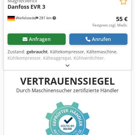
Magnetventil
Danfoss
EVR 3
55 €
Wiefelstede
281 km
Festpreis zzgl. MwSt.
Anfragen
Anrufen
Zustand:
gebraucht
, Kältekompressor, Kältemaschine,
Kühlkompressor, Kälteaggregat, Kühlverdichter,
Verdichter, Filtertrocknergehäuse, Absperrventil,
Kugelabsperrventil, Magnetventilkörper -Hersteller:
Danfoss, Magnetventil für Kältetechnik, ungebraucht OVP
VERTRAUENSSIEGEL
Codpfsfy R Sgsx Alwoha -Typ: EVR 3/032F1207 -Anschluß: 6
mm ODF -Abmessungen Paket: 135/100/H60 mm -Gewicht:
Durch Maschinensucher zertifizierte Händler
0,2 kg.