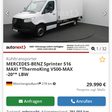
1
/
32
Kühltransporter
MERCEDES-BENZ
Sprinter 516
MAXI *ThermoKing V500-MAX
-20°* LBW
29.990 €
Mönchengladbach
278 km
Festpreis zzgl. MwSt.
Anfragen
Anrufen
Zustand:
gebraucht
, Kilometerstand:
291.050 km
,