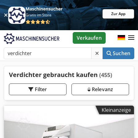
Maschinensucher
Zur App
Gratis im Store
Verkaufen
Suchen
Verdichter gebraucht kaufen
(455)
Filter
Relevanz
Kleinanzeige