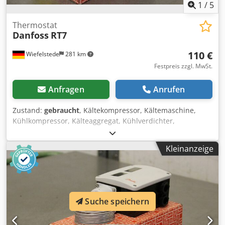
1
/
5
Thermostat
Danfoss
RT7
110 €
Wiefelstede
281 km
Festpreis zzgl. MwSt.
Anfragen
Anrufen
Zustand:
gebraucht
, Kältekompressor, Kältemaschine,
Kühlkompressor, Kälteaggregat, Kühlverdichter,
Verdichter, Filtertrocknergehäuse, Absperrventil,
Kugelabsperrventil, Temperaturschalter, Thermostat -
Kleinanzeige
Hersteller: Danfoss, Thermostat ungebraucht OVP -Typ:
RT7 -Temperaturbereich: -25 bis 15 °C -Preis: pro Stück -
Anzahl: 3 Stück -Abmessungen Paket: 275/130/H80 mm -
Gewicht: 1 kg/Stück Chedpfxjfx At Ij Alwsa
Suche speichern