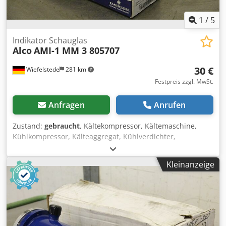
1
/
5
Indikator Schauglas
Alco
AMI-1 MM 3 805707
30 €
Wiefelstede
281 km
Festpreis zzgl. MwSt.
Anfragen
Anrufen
Zustand:
gebraucht
, Kältekompressor, Kältemaschine,
Kühlkompressor, Kälteaggregat, Kühlverdichter,
Verdichter, Filtertrocknergehäuse,Absperrventil,
Kugelabsperrventil, Temperaturschalter, Thermostat,
Kleinanzeige
Expansionsventil, Thermo-Expansionsventil, Indikator
Schauglas -Hersteller: Alco, Indikator Schauglas,
ungebraucht OVP -Typ: AMI-1 MM 3/PCN 805707 -
Anschlüsse: 3/8"/10 mm -Preis: pro Stück -Anzahl: 3 Stück
Chodofylczspfx Alwja -Abmessung Paket: 130/55/H40 mm -
Gewicht: 0,3 kg/Stück