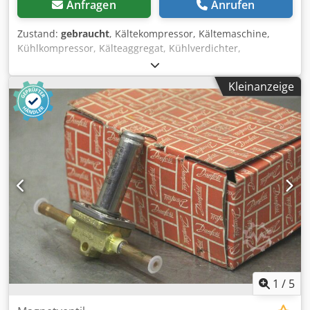
Anfragen
Anrufen
Zustand:
gebraucht
, Kältekompressor, Kältemaschine,
Kühlkompressor, Kälteaggregat, Kühlverdichter,
Verdichter, Filtertrocknergehäuse, Absperrventil,
Kugelabsperrventil, Temperaturschalter, Thermostat,
Kleinanzeige
Expansionsventil, Thermo-Expansionsventil, Indikator
Schauglas -Hersteller: Danfoss, Indikator Schauglas,
ungebraucht OVP -Typ: SGN 16s HFC-HCFC 014-0184 -
Anschlüsse: 16 mm 5/8" ODF -Preis: pro Stück -Anzahl: 5
Stück Csdpfxofylcwe Alweha -Abmessung Paket:
190/40/H40 mm -Gewicht: 0,2 kg/Stück
1
/
5