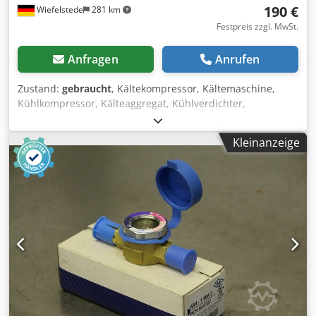
190 €
Wiefelstede
281 km
Festpreis zzgl. MwSt.
Anfragen
Anrufen
Zustand:
gebraucht
, Kältekompressor, Kältemaschine,
Kühlkompressor, Kälteaggregat, Kühlverdichter,
Verdichter, Filtertrocknergehäuse, Absperrventil,
Kugelabsperrventil, Temperaturschalter, Thermostat -
Kleinanzeige
Hersteller: Danfoss, Absperrventil ungebraucht OVP -Typ:
SVA-ST65D/148B3045 -Preis: pro Stück -Anzahl: 2 Stück -
Abmessungen Paket: 390/280/H115 mm Chsdpfxsfx Auae
Alwoa -Gewicht: 5,7 kg/Stück