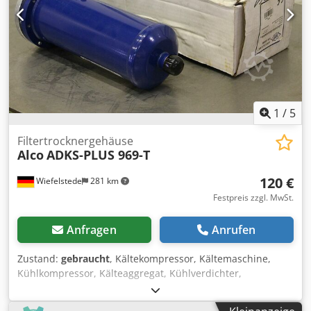
1
/
5
Filtertrocknergehäuse
Alco
ADKS-PLUS 969-T
120 €
Wiefelstede
281 km
Festpreis zzgl. MwSt.
Anfragen
Anrufen
Zustand:
gebraucht
, Kältekompressor, Kältemaschine,
Kühlkompressor, Kälteaggregat, Kühlverdichter,
Verdichter, Filtertrocknergehäuse -Hersteller: Alco,
Filtertrocknergehäuse ungebraucht OVP -Typ: ADKS-PLUS