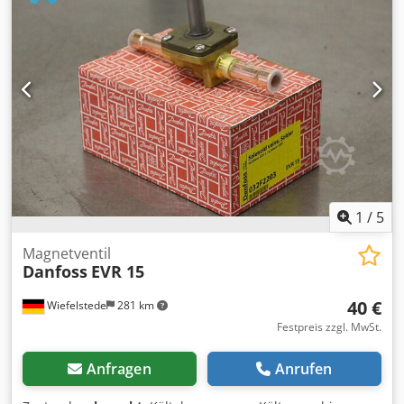
Chodpfxofx Atvj Alwja -Gewicht: 4,1 kg
1
/
5
Magnetventil
Danfoss
EVR 15
40 €
Wiefelstede
281 km
Festpreis zzgl. MwSt.
Anfragen
Anrufen