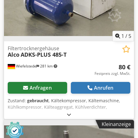
THERMO KING • V 300 MX • Fahrkühlung und Standkühlung
(380 V) - 1. Hand! - deutsches Fahrzeug! - HU / AU: neu!
Irrtümer und Zwischenverkauf vorbehaltlich!
1
/
5
Filtertrocknergehäuse
Alco
ADKS-PLUS 485-T
80 €
Wiefelstede
281 km
Festpreis zzgl. MwSt.
Anfragen
Anrufen
Zustand:
gebraucht
, Kältekompressor, Kältemaschine,
Kühlkompressor, Kälteaggregat, Kühlverdichter,
Verdichter, Filtertrocknergehäuse -Hersteller: Alco,
Filtertrocknergehäuse ungebraucht OVP -Typ: ADKS-PLUS
Kleinanzeige
485-T/PCN 883551 -max. Betriebsüberdruck: 34,5 bar -
Anschluß: 5/8" ODF -Abmessung Paket: 330/200/H160 mm