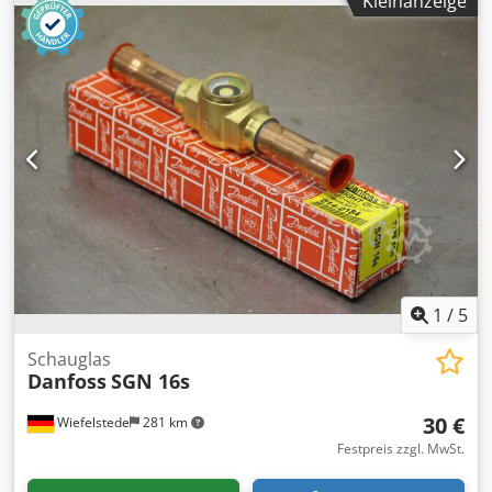
Kleinanzeige
969-T/PCN 883556 -max. Betriebsüberdruck: 34,5 bar -
Anschluß: 1-1/8" -Abmessung Paket: 480/210/H160 mm
Csdpsfx Atrofx Alwoha -Gewicht: 5,1 kg
1
/
5
Schauglas
Danfoss
SGN 16s
30 €
Wiefelstede
281 km
Festpreis zzgl. MwSt.