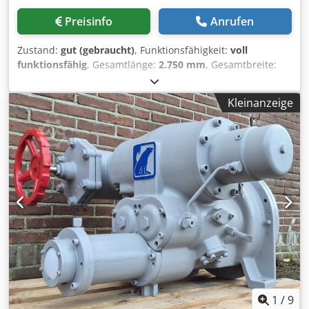
Preisinfo
Anrufen
Zustand:
gut (gebraucht)
, Funktionsfähigkeit:
voll
funktionsfähig
, Gesamtlänge:
2.750 mm
, Gesamtbreite:
2.800 mm
, Gesamthöhe:
1.830 mm
, Platzbedarf Länge:
2.800 mm
, Platzbedarf Breite:
2.850 mm
, Platzbedarf
Kleinanzeige
Höhe:
1.900 mm
, Motorenhersteller:
Bitzer
,
Volumenstrom:
940 m³/h
, Zwei gebrauchte Bitzer
Schraubenverdichter-Skids für
Tieftemperaturanwendungen mit Freon. Beide Skids
werden mit einem gemeinsamen Schaltschrank geliefert.
Ursprünglich war jeder Skid für einen eigenen
Tiefkühlraum vorgesehen, die angegebenen Leistungen in
den Spezifikationen beziehen sich jedoch auf die
kombinierte Gesamtkapazität. Skid 1 ist ausgestattet mit
zwei Bitzer HSN 7461-70-40P halbhermetischen
Schraubenverdichtern, einem Bitzer FS 3102
Flüssigkeitsabscheider, einem Bitzer OA4088
Ölabscheider, einem gelöteten Wärmeübertrager als
Economizer, einem gelöteten Wärmeübertrager zur
1
/
9