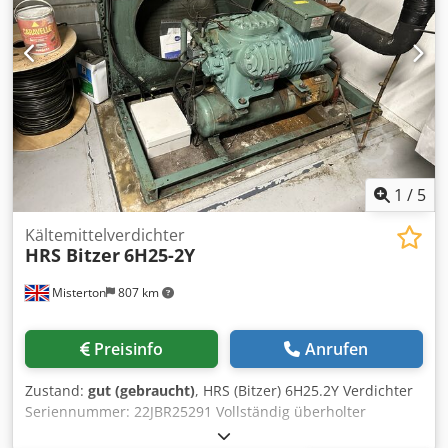
1
/
5
Kältemittelverdichter
HRS Bitzer
6H25-2Y
Misterton
807 km
Preisinfo
Anrufen
Zustand:
gut (gebraucht)
, HRS (Bitzer) 6H25.2Y Verdichter
Seriennummer: 22JBR25291 Vollständig überholter
Kältemittelverdichter Csdpoqqht Asfx Aptsha