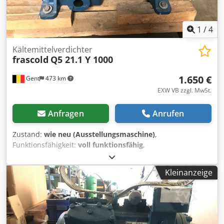
1
/
4
Kältemittelverdichter
frascold
Q5 21.1 Y 1000
1.650 €
Gent
473 km
EXW VB zzgl. MwSt.
Anfragen
Anrufen
Zustand:
wie neu (Ausstellungsmaschine)
,
Funktionsfähigkeit:
voll funktionsfähig
,
Maschinen-/Fahrzeugnummer:
0G000072
, Der Frascold Q5-
21.1Y-Verdichter ist eine zuverlässige und hochwertige
Kleinanzeige
Lösung für verschiedene industrielle und gewerbliche
Anwendungen. Mit einer beeindruckenden Förderleistung
von 21,18 m3/h sorgt dieser Verdichter für effiziente Kühl-
und Gefrierprozesse. Egal, ob Sie in der HLK-Branche, im
Kühllager oder in der Lebensmittelverarbeitung tätig sind,