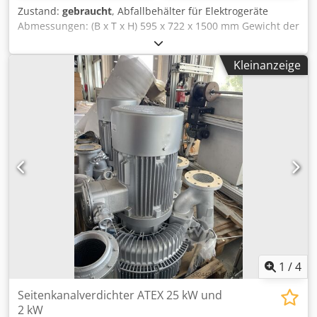
Zustand:
gebraucht
, Abfallbehälter für Elektrogeräte
Abmessungen: (B x T x H) 595 x 722 x 1500 mm Gewicht der
Maschine: 112 kg Stromversorgung: 100-240 V. 50/60 Hz
Verdichtungsverhältnis bis zu 7:1 Codpfx Apju R Uiajtsha
Kleinanzeige
1
/
4
Seitenkanalverdichter ATEX 25 kW und
2 kW