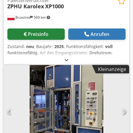
Palettenverdichter
ZPHU Karolex
XP1000
Brzeźnio
569 km
Preisinfo
Anrufen
Zustand:
neu
, Baujahr:
2025
, Funktionsfähigkeit:
voll
funktionsfähig
, Art des Eingangsstroms:
Drehstrom
,
Garantiezeit:
12 Monate
, Gesamtgewicht:
5.000 kg
,
Eingangsstrom:
44 A
, Tischbreite:
1.200 mm
, Tischlänge:
Kleinanzeige
2.700 mm
, Der Verdichter ist für das Verdichten von
Palettenböden und -oberteilen ausgelegt. Nach einem
Zyklus ist eine Palette genagelt. Die Vernagelung erfolgt
mechanisch. Die Maschine nimmt die Nägel automatisch
aus den Nagelregalen auf, wo sie lose liegen. Die
Palettenstücke werden von zwei Personen aus den
äußeren Klammern entnommen. Cjdpst Tyn Sjfx Apteha
Die Nagelmaschine XP 1000 ist für die Herstellung von
Industriepaletten mit Abmessungen von 800-1200/1200-
2600 ausgelegt. Der Nagelzyklus wird über das Bedienfeld