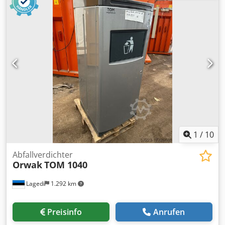
Csdpoxw Tquefx Apteha
1
/
10
Abfallverdichter
Orwak
TOM 1040
Lagedi
1.292 km
Preisinfo
Anrufen