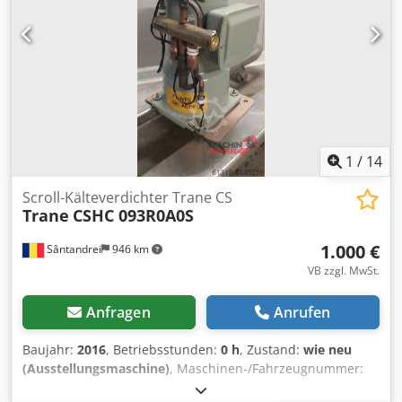
1
/
14
Scroll-Kälteverdichter Trane CS
Trane
CSHC 093R0A0S
1.000 €
Sântandrei
946 km
VB zzgl. MwSt.
Anfragen
Anrufen
Baujahr:
2016
, Betriebsstunden:
0 h
, Zustand:
wie neu
(Ausstellungsmaschine)
, Maschinen-/Fahrzeugnummer:
09144PER2A
, Scroll-Kälteverdichter Trane CSHC 093R0A0S