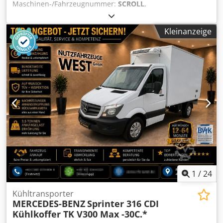
Maschinen-/Fahrzeugnummer:
SCROLL
,
Motorenhersteller:
HITACHI
, Leistung:
7,1 kW (9,65 PS)
,
Art der Kühlung:
Luft
, Nagelneue Scroll-Kompressoren für
Kleinanzeige
Klimaanlagen, einbaufertig, SH733QC2-U--> 12.000BTU
SG633GB1-S---> 9.500BTU SHV33YC6-G--->24.500BTU
SH933RC4-U--->14.500BTU SHY33MC4-U--->18.000BTU
Codpfowf U Igox Aptsha
1
/
24
Kühltransporter
MERCEDES-BENZ
Sprinter 316 CDI
Kühlkoffer TK V300 Max -30C.*