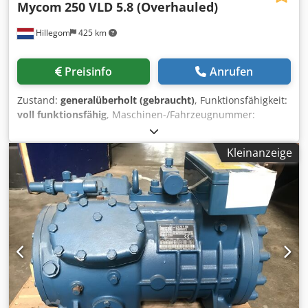
Mycom
250 VLD 5.8 (Overhauled)
Hillegom
425 km
Preisinfo
Anrufen
Zustand:
generalüberholt (gebraucht)
, Funktionsfähigkeit:
voll funktionsfähig
, Maschinen-/Fahrzeugnummer:
2515308
, Gesamtgewicht:
2.177 kg
, Gesamtlänge:
1.500
mm
, Gesamtbreite:
800 mm
, Gesamthöhe:
720 mm
,
Kleinanzeige
Motorenhersteller:
Mycom
, Überholter Mycom 250VLD 5.8
R717 / Freon Schraubenkompressor. Chodpfx Aex A S
Rqjptja