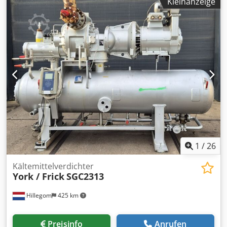
Kleinanzeige
MK1 Kältemittel: Ammoniak Elektromotor: 50 Hz – 90 kW –
2960 U/min Verdichtervolumen: 1404 m³/h Gewicht: 1700
kg Abmessungen: 2600x1200x2200 mm (LxBxH) Chjdpfx
Apetix U Dstea Menge verfügbar: 1 Stück Leistungen:
(-10ºC/+40ºC) – 687,4 kW (-20ºC/+40ºC) – 459,1 kW
(-30ºC/+40ºC) – 289,0 kW (-40ºC/+40ºC) – 167,1 kW
1
/
26
Kältemittelverdichter
York / Frick
SGC2313
Hillegom
425 km
Preisinfo
Anrufen