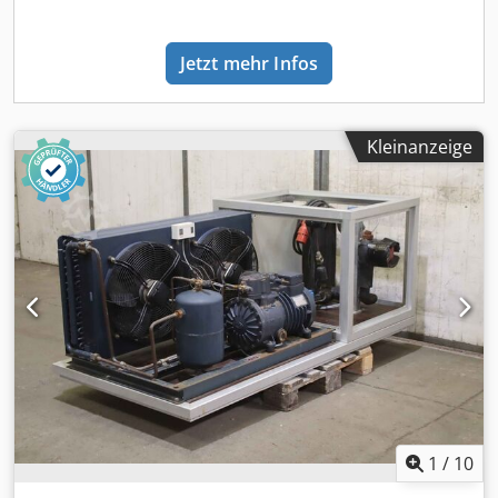
Sommerangebot: Auf Wunsch und gegen Aufpreis von nur
999,- ¤ Erhöhung der Anhängelast auf bis zu 3.500 kg
Jetzt mehr Infos
(fahrzeug- und herstellerabhängig).---- Fahrzeug-
Highlights: 19% MwSt. Ausweisbar Deutsches Fahrzeug
Regelmäßig gewartet Sofort Einsatzbereit Euro 6 Norm
1.Hand Kühlkoffer ThermoKing V300 Max Fahr +
Kleinanzeige
Standkühlung 2-Kammer Kühlung Luftfederung an der
Hinterachse Automatik Getriebe Sonderausstattung:
Audiosystem Audio 15 (Radio mit Farbdisplay),
Außentemperaturanzeige, Batterietrennschalter 1-polig,
Dachbedieneinheit mit Lesespot Fahrer-/Beifahrerseite,
Einstiegsleuchten, Generator 180 A, Klappdeckel für
Ablagefach, Kraftstoff-Filter mit Wasserabscheider,
Lenkrad (Lenksäule mech. verstellbar), Lenkrad mit
Multifunktion inkl. Reiserechner, Motorabtrieb vorn mit
Träger für zusätzlich Kühlmittel Verdichter,
Navigationssystem Becker MAP Pilot, Reserveradhalter
unter Rahmenende inkl. Wagenheber, Sitze im
Fahrerhaus: Beifahrerdoppelsitz, Sitze im Fahrerhaus:
1
/
10
Beifahrerdoppelsitz mit Rückenlehnen umklappbar, Sitze
im Fahrerhaus: Fahrersitz Komfort, Stabilisator hinten