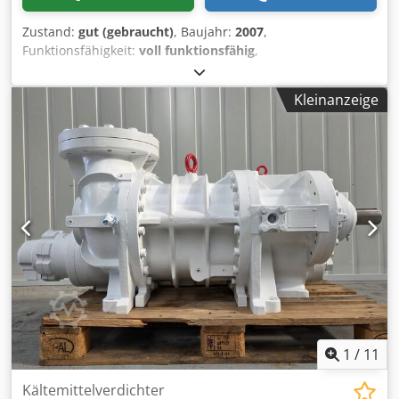
Zustand:
gut (gebraucht)
, Baujahr:
2007
,
Funktionsfähigkeit:
voll funktionsfähig
,
Maschinen-/Fahrzeugnummer:
23130745
, Gesamtlänge:
3.500 mm
, Gesamtbreite:
1.550 mm
, Gesamthöhe:
2.570
Kleinanzeige
mm
, Leistung:
1.351 kW (1.836,85 PS)
, Kraftstofftyp:
elektrisch
, Volumenstrom:
2.239 m³/h
, Druck (max.):
28
bar
, Gebrauchter Frick / York SGC 2313 - Sabroe SAB 233 S
Schraubenkompressor-Skid für R717 (Ammoniak). Komplett
mit einem Schorch DQ7250S-PB83P-Z Elektromotor – 60 Hz
– 110 kW – 3550 U/min mit Zusatzkühlung, Sabroe OHU
07629 Ölabscheider mit einem Volumen von 1371 Litern,
Sabroe OF 2111 Ölfilter, Vahterus PSHE 3HH-66/2/1 Q-Plate
Ölkühler, Ölpumpe und einem Unisab 3 Regler. Der
Kompressor hat ein Fördervolumen von 2239 m³/h.
Leistung: 1351 kW bei -6,7 °C/+35 °C. Csdpfx Ajxyk
Ensptsha
1
/
11
Kältemittelverdichter