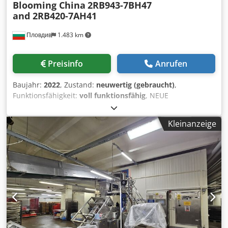
Blooming China
2RB943-7BH47
and 2RB420-7AH41
Пловдив
1.483 km
Preisinfo
Anrufen
Baujahr:
2022
, Zustand:
neuwertig (gebraucht)
,
Funktionsfähigkeit:
voll funktionsfähig
, NEUE
Seitenkanalverdichter (EX/ATEX) – 25kW & 2,2kW |
Hochdruckgebläse Beschreibung: Zum Verkauf stehen
Kleinanzeige
fabrikneue, unbenutzte und nicht montierte
Hochleistungs-Seitenkanalverdichter der Marke Blooming
(China). Diese Geräte sind mit explosionsgeschützten (EX)
Motoren ausgestattet und eignen sich hervorragend für
den Einsatz in explosionsgefährdeten Bereichen wie
Chemiewerken, Getreidesilos oder Kläranlagen. Einheit 1
(2 Stück verfügbar): Modell: 2RB943-7BH47 Leistung: 25,0
kW (50Hz) Spannung: 380V (Drehstrom) Motor: EX-Motor
(explosionsgeschützt) Zustand: Neu, im Original-
Versandzustand. Einsatzgebiete: Industrielle