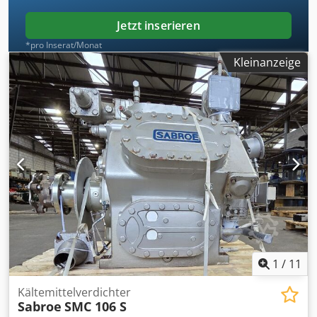
-40ºC/+40ºC – 211,1 kW (mit Economizer)
Jetzt inserieren
*pro Inserat/Monat
Kleinanzeige
1
/
11
Kältemittelverdichter
Sabroe
SMC 106 S