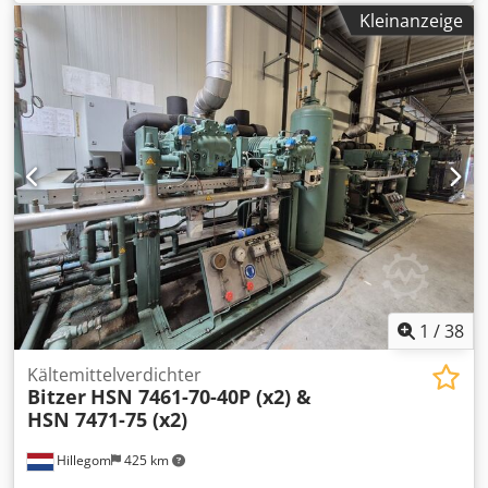
Kleinanzeige
1
/
38
Kältemittelverdichter
Bitzer
HSN 7461-70-40P (x2) &
HSN 7471-75 (x2)
Hillegom
425 km