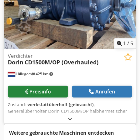
1
/
5
Verdichter
Dorin
CD1500M/OP (Overhauled)
Hillegom
425 km
Preisinfo
Anrufen
Zustand:
werkstattüberholt (gebraucht)
,
Generalüberholter Dorin CD1500M/OP halbhermetischer
Hubkolbenverdichter für R744 (CO2) mit AC&R
Ölstandsüberwachung. Der Kompressor bietet ein
Fördervolumen von 11,7 m³/h bei 50 Hz. Marke: Dorin Typ:
Weitere gebrauchte Maschinen entdecken
CD1500M/OP (Generalüberholt) Kältemittel: CO2