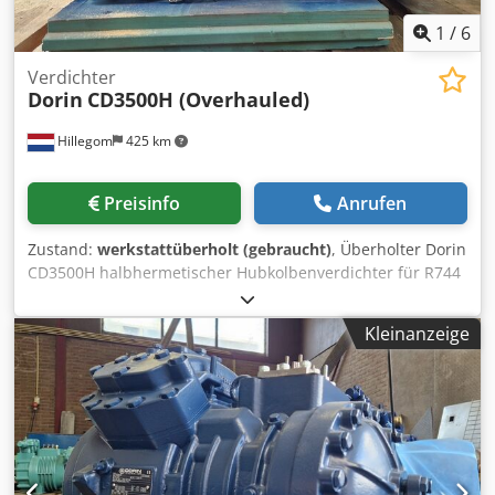
1
/
6
Verdichter
Dorin
CD3500H (Overhauled)
Hillegom
425 km
Preisinfo
Anrufen
Zustand:
werkstattüberholt (gebraucht)
, Überholter Dorin
CD3500H halbhermetischer Hubkolbenverdichter für R744
(CO2). Der Kompressor hat einen Volumenstrom von 23,3
m³/h bei 50 Hz. Marke: Dorin Typ: CD3500H (überholt)
Kleinanzeige
Kältemittel: CO2 Kältemitteltyp: R744 Leistung bei
-20ºC/+40ºC: 114,8 kW Leistung bei -30ºC/+40ºC: 78,7 kW
Leistung bei -40ºC/+40ºC: 51,0 kW Leistung bei -45ºC/+40ºC:
39,9 kW Schauglas m³/h: 23,3 m³/h bei 50 Hz Gewicht: 187
kg Djdpfxoycwddj Apvjkr