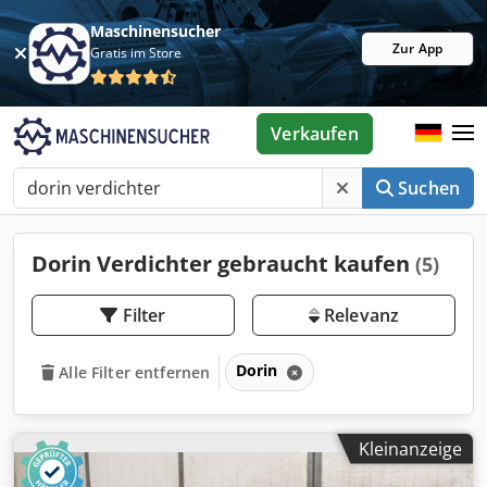
Maschinensucher
Zur App
Gratis im Store
Verkaufen
Suchen
Dorin Verdichter gebraucht kaufen
(5)
Filter
Relevanz
Dorin
Alle Filter entfernen
Kleinanzeige