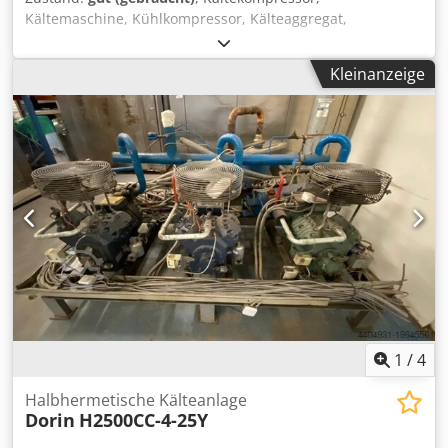
Kältemaschine, Kühlkompressor, Kälteaggregat,
Kühlverdichter, Verdichter, Motorverdichter,
Kühlmaschine, Kühlaggregat -Hersteller: Dorin,
Kleinanzeige
Kältekompressor Kühlaggregat komplett -Typ: UA - K470CS-
01 -Leistung: 3,48 kW / 1450 U/min -Volumenstrom:
23,37m³/h Djdpfx Aeif Hunopvekr -Max.Betr.ü.dr.: 30,5 bar
-Anzahl: 2 Stück vorhanden -Preis: pro Stück -Abmessung
ges.: 1900/1000/H940 mm -Gewicht: 304 kg/St.
1
/
4
Halbhermetische Kälteanlage
Dorin
H2500CC-4-25Y