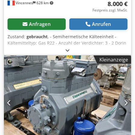
8.000 €
Vincennes
628 km
Festpreis zzgl. MwSt.
Anfragen
Anrufen
Zustand:
gebraucht
, - Semihermetische Kälteeinheit -
Kältemitteltyp: Gas R22 - Anzahl der Verdichter: 3 - 2 Dorin
= H2500CC Dedjw Dvd Hepfx Apvokr - 1 Bitzer = 4-25Y - 1
Luftkondensator mit 8 Lüftern - Bitzer Verdichter 4-25Y -
Kleinanzeige
Kältemittel: R134a - Sauggastemperatur: 20,00 °C -
Betriebsart: Automatisch - Stromversorgung: 400V-3-50Hz -
Leistungsregelung: 100% - Technische Daten des
semihermetischen Verdichters DORIN H2500CC: - Anzahl
der Zylinder: 4 - Zylinderdurchmesser: 68 mm - Hub: 60
mm - Fördervolumen bei 50 Hz: 75,83 m³/h -
Fördervolumen bei 60 Hz: 91,00 m³/h - Saugventil: 54 mm -
Druckventil: 28 mm² - Ölfüllmenge: 3,5 l - Nettogewicht:
185 kg