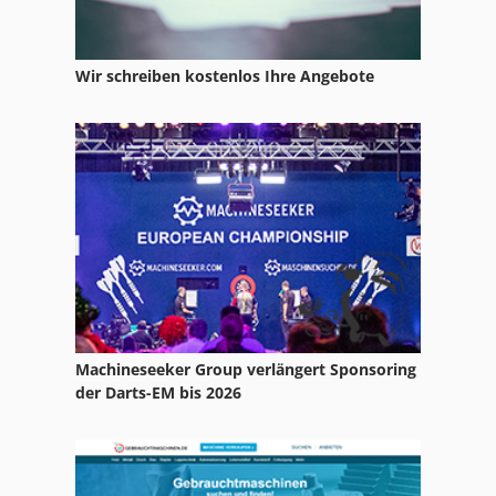
Kuehlraum
Kältetechnik
Wir schreiben kostenlos Ihre Angebote
Kühlkompressor
Luftentfeuchter
Lufttrockner Kompressor
Mycom Verdichter
Renner Kompressoren
Rietschle Verdichter
Sabroe Verdichter
Machineseeker Group verlängert Sponsoring
der Darts-EM bis 2026
Schraubenverdichter
Trane Verdichter