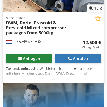
1
/
8
Verdichter
DWM, Dorin, Frascold &
Prestcold
Mixed compressor
packages from 5000kg
12.500 €
Hillegom
425 km
VB zzgl. MwSt.
Anfragen
Anrufen
Zustand:
gebraucht
, Wir bieten ein Kompressorenpaket
mit einer Mischung aus Dorin, DWM, Frascold und
Prestcold an. Dieses Paket ist für Handel und Export
zusammengestellt und ab 5.000 kg pro Paket verfügbar
(größere Pakete auf Anfrage). Festpreis: Dedpfxoycqgle
Apvokr Dieses Paket wird zu einem festen Paketpreis
verkauft. Kein Einzelverkauf möglich. Der Preis ist daher
nicht abhängig von den Stückzahlen pro Marke, sondern