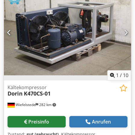
1
/
10
Kältekompressor
Dorin
K470CS-01
Wiefelstede
282 km
Preisinfo
Anrufen
Zustand:
gut (gebraucht)
, Kältekompressor,