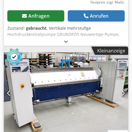
Festpreis zzgl. MwSt.
Anfragen
Anrufen
Zustand:
gebraucht
, Vertikale mehrstufige
Hochdruckkreiselpumpe GRUNDFOS Neuwertige Pumpe,
es wurde aber ein Teil der Magnetkupplung demontiert.
Typ CRN 10-09 MP-FGJ GI-V Baujahr ca. 2012 Förderleistung
Kleinanzeige
bei 7,2 bar: max. 10 m3/h Förderhöhe: max. 91,8 Meter
Netzanschluß: 400 Volt, 50 Hz Leistung: 3 kW -
Pumpenaufbau in 9 Stufen - aus rostfreiem Edelstahl
1.4401 Dcodpfx Amofupado Tok - Die neuwertige Pumpe
wurde als Ersatzteilspender benutzt, es sind aber mehrere
neue Pumpenkammern dabei - es fehlt ein Teil der
Magnetkupplung geeignet für die Trinkwasserversorgung,
Bewässerung und Entwässerung Verpackt in der Original
Holzkiste Platzbedarf Pumpe LxBxH 1100 x 250 x 300 mm
Platzbedarf Versandkiste LxBxH 1400 x 330 x 340 mm
Gewicht mit Versandkiste 85 kg Neuwertig Keine
Unterwasserpumpe oder Tauchpumpe