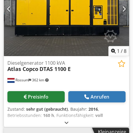
1
/
8
Dieselgenerator 1100 kVA
Atlas Copco
DTAS 1100 E
Rossum
362 km
Preisinfo
Anrufen
Zustand:
sehr gut (gebraucht)
, Baujahr:
2016
,
Betriebsstunden:
160 h
, Funktionsfähigkeit:
voll
funktionsfähig
, Nennscheinleistung:
1.100 kVA
, Wir bieten
einen Atlas-Copco DTAS 1100 E – 110 kVA Generator in
Kleinanzeige