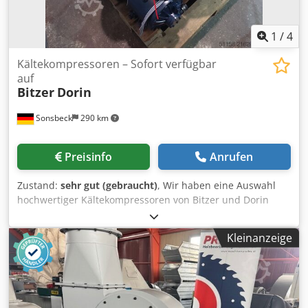
1
/
4
Kältekompressoren – Sofort verfügbar
auf
Bitzer
Dorin
Sonsbeck
290 km
Preisinfo
Anrufen
Zustand:
sehr gut (gebraucht)
, Wir haben eine Auswahl
hochwertiger Kältekompressoren von Bitzer und Dorin
sofort verfügbar. Ideal für Industrie, Kühlung und
Klimaanlagen. Dsdpsyx U Hvsfx Am Tjck Artikel Nr.: Kühl
Kleinanzeige
016 Hersteller: Bitzer Typ: 4JTC-15K-40P Mit Ölstands
Überwachung EMERSON OM4-120 Halbhermetisch
Kältemittel R-744, CO² für transkritische Anwendung
Fördervolumen: 9,2 m³/h Max. Überdruck (ND/HD) 75/130
bar Bestand: 2 Stück Artikel Nr.: Kühl 018 Hersteller: Bitzer