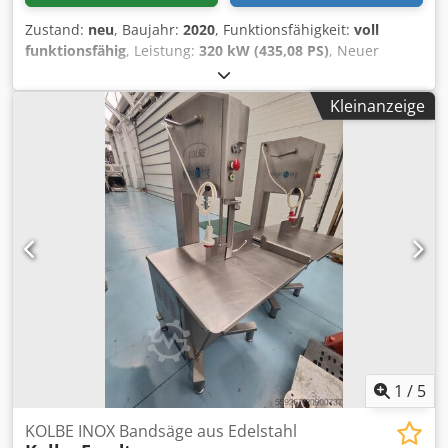
Zustand:
neu
, Baujahr:
2020
, Funktionsfähigkeit:
voll
funktionsfähig
, Leistung:
320 kW (435,08 PS)
, Neuer
Mercedes-Benz OM 470 Motor. Geeignet für verschiedene
Krane. Preis auf Anfrage, weitere Motoren verfügbar.
Kleinanzeige
Dcsdpfx Aoxw R Dxom Tok
1
/
5
KOLBE INOX Bandsäge aus Edelstahl