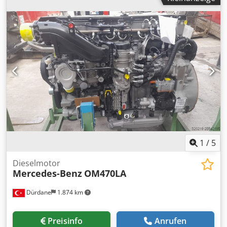
gutem Zustand an Baujahr: 2016 Betriebsstunden: 160
Stunden Kraftstoff: Diesel Tankinhalt: 1000 Liter
Angetrieben von einem MTU Motor. Dcodpfx Amjyy Dkae
Tjk Weitere Details auf Anfrage verfügbar, Generator ist
sofort verfügbar.
1
/
5
Dieselmotor
Mercedes-Benz
OM470LA
Dürdane
1.874 km
Preisinfo
Anrufen