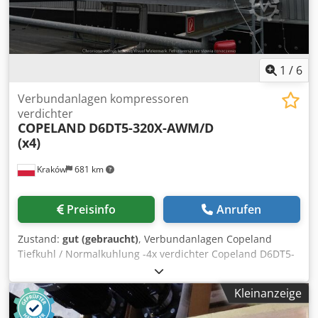
ca. kg Der Kühler wurde technisch geprüft und ist voll
funktionsfähig
1
/
6
Verbundanlagen kompressoren
verdichter
COPELAND
D6DT5-320X-AWM/D
(x4)
Kraków
681 km
Preisinfo
Anrufen
Zustand:
gut (gebraucht)
, Verbundanlagen Copeland
Tiefkuhl / Normalkuhlung -4x verdichter Copeland D6DT5-
320X-AWM/D -KaelteLeistung: 220 kW bei -10ºC/40ºC, 56 kW
bei -35ºC/40ºC, -Volume: 4 x 126.9 m3 -Mit originale
Kleinanzeige
kondensatoren Guntner GVH 067B/2x3N -Stückzahl auf
Lager: 1 Stück -Kealtemittel: R404A -In sehr guten Zustand