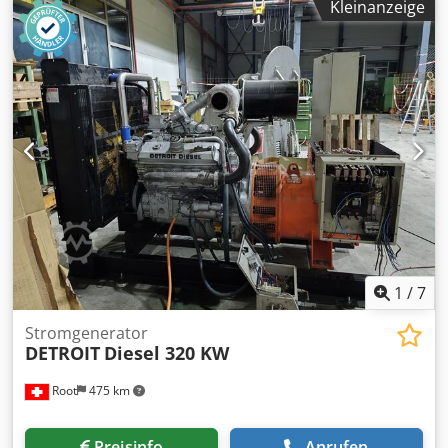
Kleinanzeige
Abmessungen L x B x H = 1150 x 1200 x 1850 mm Hinweis
Gebrauchtmaschinen: • Irrtuemer bei technischen
Angaben und Zwischenverkauf vorbehalten. • Angegebene
Preise gelten als Abholpreise ab Standort - frei Verladen! •
Die Maschinen wurde gereinigt und funktionsgeprueft. •
Alle Maschinen werden gekauft wie besichtigt ohne
jeglichen Anspruech auf Gewaehrleistung. Es steht dem
Kaeufer frei die Maschinen am Standort zu besichtigen. •
Sondervereinbarungen sind nur in schriftlicher Form
moeglich. (Anfragen beantworten wir nur unter Angabe
Ihrer Adresse + Telefonnummer!)
1
/
7
Stromgenerator
DETROIT
Diesel 320 KW
Root
475 km
Preisinfo
Anrufen