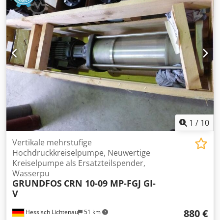
Wir Haben viele Andere Kealteanlagen :
Bitzer,Copeland,Frascold,Lunite,Kueba,Guentner,Eco,Alfa-
Laval,Go edhart ,Helpman Dsdpfx Amsg N Hu Ss Tjck Wir
haben viele weitere Kältemaschinen. Kältemaschinen,
Kompressoren, Kühler, Kondensatoren, Kühlräume, Kühl-
und Gastromöbel sowie Maschinen und Geräte für die
Gastronomie und Fleischverarbeitung. Sehen Sie sich
unsere anderen Auktionen an oder rufen Sie uns an, nicht
alles ist auf machineseeker verfügbar.
1
/
10
Vertikale mehrstufige
Hochdruckkreiselpumpe, Neuwertige
Kreiselpumpe als Ersatzteilspender,
Wasserpu
GRUNDFOS
CRN 10-09 MP-FGJ GI-
V
880 €
Hessisch Lichtenau
51 km