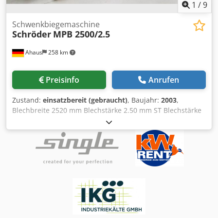
1
/
9
Schwenkbiegemaschine
Schröder
MPB 2500/2.5
Ahaus
258 km
Preisinfo
Anrufen
Zustand:
einsatzbereit (gebraucht)
, Baujahr:
2003
,
Blechbreite 2520 mm Blechstärke 2.50 mm ST Blechstärke
bei Niro-Stahl 1.50 mm Oberwangenverstellung 160 mm
Verstellgeschwindigkeit 100 mm/sec Verstellung der
Biegewange 80.0 mm Biegegeschwindigkeit ca. 120
Grad/sec Druckluft 6.0 bar Arbeitshöhe 869 mm Steuerung
POS 2000 Gesamtleistungsbedarf 7.2 kW Spannung 400 V
Gewicht 3430 kg aktueller Neupreis ~ 100.000 Euro aus
einer Instandhaltungswerkstatt Dcsdpoxbh Euofx Am Tjk
mit sehr guter Ausstattung (!!) Ausstattung: - CNC elektro-
motorische universelle Schwenkbiegemaschine *
hochpräzise Mechanik mit moderner Steuerungstechnik *