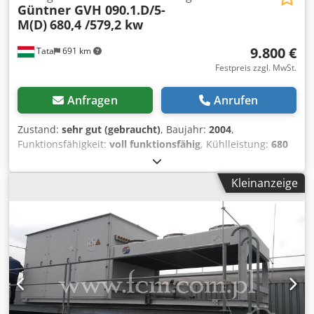
Güntner GVH 090.1.D/5-
M(D)
680,4 /579,2 kw
9.800 €
Tata
691 km
Festpreis zzgl. MwSt.
Anfragen
Anrufen
Zustand:
sehr gut (gebraucht)
, Baujahr:
2004
,
Funktionsfähigkeit:
voll funktionsfähig
, Kühlleistung:
680
kW (924,54 PS)
, Ausstattung:
Kühlaggregat
, Kondensator
Hersteller: Güntner GVH 090.1.D/5-M(D) Baujahr: 2004
Kleinanzeige
Nennleistung 680,4 /579,2 kW Kältemittel: R404
Kältemittelinhalt: 218,9+25 Liter Durchflussmenge:
Temperaturbereich: -50°C- +100°C Maximaler Druck:
Betriebsdruck: 28bar/-1bar (Leistung hängt von den
Nutzungsparametern ab) Anzahl Ventilatoren: 5,
Durchmesser 900 mm, Luftdurchsatz: 162500/131000 m3/h
Motorleistungsaufnahme: 17,60/11,50 kW
Wärmetauscherbereich2 Betriebsgeräusch 52 dB Länge:
mm Höhe: mm Dcedpfevllxdox Am Tjk Breite: mm Gewicht: