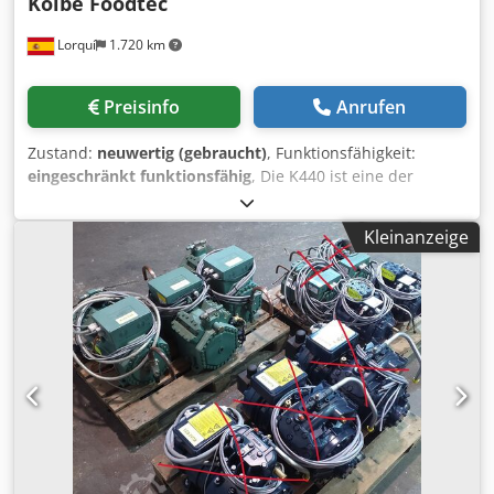
Kolbe Foodtec
Lorquí
1.720 km
Preisinfo
Anrufen
Zustand:
neuwertig (gebraucht)
, Funktionsfähigkeit:
eingeschränkt funktionsfähig
, Die K440 ist eine der
Hochleistungsbandsägen. Dank der optimalen
Bandgeschwindigkeit ist die Vertikalsäge ideal zum
Kleinanzeige
Schneiden großer Mengen frischer und gefrorener Stücke.
Zum Sägen von gefrorenen Fisch- und Fleischblöcken
geeignet. Die stationäre K440-Säge mit Rollenschiebetisch
ist für den universellen Einsatz in Zerlegereien,
Supermärkten sowie in der Fleisch- und Fischindustrie
geeignet. Nützliche Maße: Raddurchmesser: 430 mm
Bandsägeblatt: 3370×16 mm Dodsx S I Rbopfx Am Tjck
Maximale Schnitthöhe: 415 mm Maximaler
Seitendurchlass: 410 mm