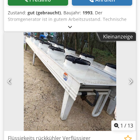
Zustand:
gut (gebraucht)
, Baujahr:
1993
, Der
Stromgenerator ist in gutem Arbeitszustand. Technische
Daten sind auf dem Typenschild der Maschine angegeben.
Dcedpfsyh U Tqex Am Tjk
Kleinanzeige
1
/
13
Flüssigkeits rückkühler Verflüssiger