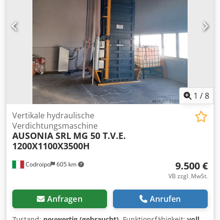
1
/
8
Vertikale hydraulische
Verdichtungsmaschine
AUSONIA SRL
MG 50 T.V.E.
1200X1100X3500H
9.500 €
Codroipo
605 km
VB zzgl. MwSt.
Anfragen
Anrufen
Zustand:
neuwertig (gebraucht)
, Funktionsfähigkeit:
voll