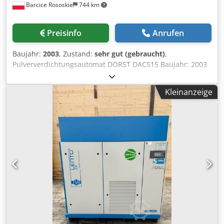
Barcice Rososkie
744 km
Ballenbindung ist voreingestellt und erfolgt bei geöffneter
Tür manuell. Dank der Schlitze auf der Rückseite der
Presskammer kann mit handelsüblichem,
Preisinfo
Anrufen
vorgeschnittenem Draht oder mit Umreifungsband
gebunden werden. - Die Ballenausbringung erfolgt mittels
Baujahr:
2003
, Zustand:
sehr gut (gebraucht)
,
Gabelstapler. Spezielle Kanäle an der Basis ermöglichen
Pulververdichtungsautomat DORST DACS15 Baujahr: 2003
das Einführen der Gabelzinken. - Die Ballenauswurftür
Mechanische Hochleistungs-automatische Presse
wird mittels Handrad verschlossen, was ein sicheres
Preßkraft: max. 150kN Ausstoßkraft: 50kN Werkzeugauflage
Öffnen – auch bei besonders elastischen Materialien –
Kleinanzeige
in Pressposition: max. 150kN Rückstellkraft des
gewährleistet. Ein Endschalter sorgt dafür, dass die Tür
Unterstempels: max. 32kN Schließkraft des oberen
sicher verschlossen ist, bevor gepresst werden kann. Die
Stempels: max. 12kN Hub des Oberstempels: 90mm
obere Tür verfügt über einen hydraulischen
Verstellweg Oberstempel: 60mm Csdpfxoggrw Re Ag Hjha
Hebelverschluss mit Bedienelementen an der Maschine. -
Hubzahl: 8...40Hübe/min
Kann direkt an eine Wand gestellt werden, benötigt
lediglich Platz vorne für Beschickung und Ballenentnahme.
- Der Hydraulikkreis ist mit einem Sicherheitsblockier-
Ventil gegen Absturz des Stempels ausgestattet. - Die
Maschine muss am Boden befestigt werden und steht
über einer Auffangwanne für Reinigungsflüssigkeiten.
Technische Daten: • Fabrikat / Modell: MG 50 T.V.E.
1200X1100X3500H • Presskraft: 50 Tonnen • Pressdruck auf