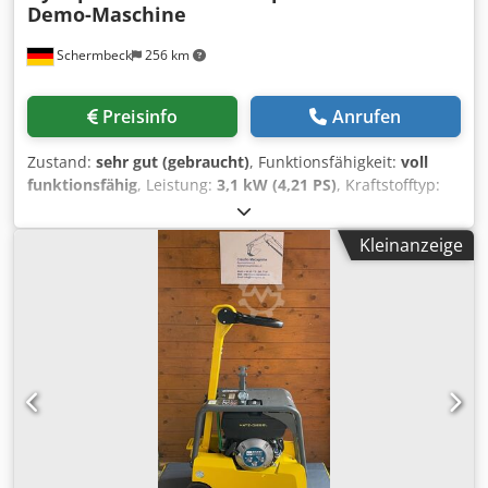
Demo-Maschine
Schermbeck
256 km
Preisinfo
Anrufen
Zustand:
sehr gut (gebraucht)
, Funktionsfähigkeit:
voll
funktionsfähig
, Leistung:
3,1 kW (4,21 PS)
, Kraftstofftyp:
Diesel
, Farbe:
Weiß
, Betriebsgewicht:
155 kg
, Baujahr:
2024
, Ausstattung:
UVV
, Dynapac DRP15DX Rüttelplatte
Kleinanzeige
Demo-Maschine Dynapac DRP15DX Rüttelplatte – Demo
Maschine | Baujahr 2024 | 25 kN Zentrifugalkraft | 500
mm Arbeitsbreite | Hatz Diesel 1B20 mit 3,1 kW | 155 kg
Betriebsgewicht | 85 Hz Frequenz | baugleich mit Bomag
BPR 25/50 D Technische Daten: Hersteller: Dynapac
Modell: DRP15DX Zustand: Demo-Maschine Baujahr: 2024
Betriebsgewicht: 155 kg Frequenz: 85 Hz Zentrifugalkraft:
25 kN Arbeitsbreite: 500 mm Motor: Hatz Diesel 1B20
Motorleistung: 3,1 kW Kraftstoff: Diesel Startsystem:
Reversierstart Chjdpfxjzh D S De Ag Hea
Verdichtungsklasse: Mittelschwer verdichtend Highlights &