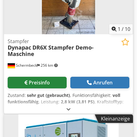
1
/
10
Stampfer
Dynapac
DR6X Stampfer Demo-
Maschine
Schermbeck
256 km
Preisinfo
Anrufen
Zustand:
sehr gut (gebraucht)
, Funktionsfähigkeit:
voll
funktionsfähig
, Leistung:
2,8 kW (3,81 PS)
, Kraftstofftyp:
Benzin
, Farbe:
Weiß
, Betriebsgewicht:
58 kg
, Baujahr:
2024
, Betriebsstunden:
13 h
, Dynapac DR6X Stampfer
Kleinanzeige
Demo-Maschine Dynapac DR6X Stampfer – Demo-
Maschine | Baujahr 2024 | ca. 13 Betriebsstunden |
Stampffußbreite 230 mm | Honda Benzinmotor GXR 120