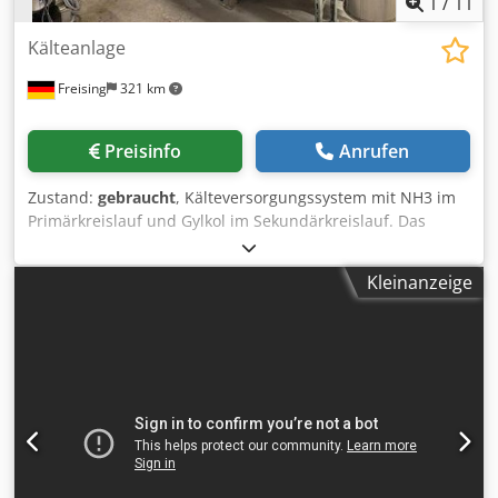
1
/
11
Kälteanlage
Freising
321 km
Preisinfo
Anrufen
Zustand:
gebraucht
, Kälteversorgungssystem mit NH3 im
Primärkreislauf und Gylkol im Sekundärkreislauf. Das
System besteht aus den folgenden Komponenten: 1. 2
Stück Källtekompressoren zur Verdichtung von NH3,
Kleinanzeige
davon: - 1 x Kolbenversichter (Sabroe, 2008) mit 75 KW
Leistung (verwendet im Normalbetrieb) - 1 x
Schraubenverdichter (Stal, 1991) mit 75 kW Leistung
(verwendet als Reservemaschine) 2. Plattenwärmetauscher
(Alfa Laval, 1997) zur Verdampfung von NH3 bei
gleichzeitiger Kühlung von Glykol. 100 m3/h Glykol werden
von 0°C auf -3°C abgekühlt. Das Glykol transportiert die
Kälte in den Prozess. 3. Kondensator zur Verflüssigung von
NH3 (Evapco, 2002) mit einer Kondensationsleitung von