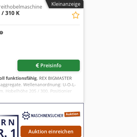
Kleinanzeige
reithobelmaschine
 / 310 K
Preisinfo
oll funktionsfähig
, REX BIGMASTER
ggregate. Wellenanordnung: U-O-L-
. Hobelhöhe 205 / 300. Positionier
Bedienpult. Credpfxezrtpms Akrsf
Auktion einreichen