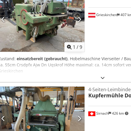
Grieskirchen
407 k
1
/
9
Zustand:
einsatzbereit (gebraucht)
, Hobelmaschine Vierseiter / B
ca. 55cm Crsdpfx Ajw Dn Uqskrof Höhe maximal: ca. 14cm sofort ve
Grieskirchen
4-Seiten-Leimbind
Kupfermühle
D
Sirnach
426 km