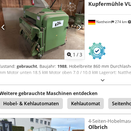
Kupfermühle
VU
Nattheim
274 km
1
/
3
Zustand:
gebraucht
, Baujahr:
1988
, Hobelbreite 860 mm Durchlash
mm Motor unten 18.5 kW Motor oben 7.0 / 10.0 kW Lagerort: Natthe
Weitere gebrauchte Maschinen entdecken
Hobel- & Kehlautomaten
Kehlautomat
Seitenh
4-Seiten-Hobelmas
Olbrich