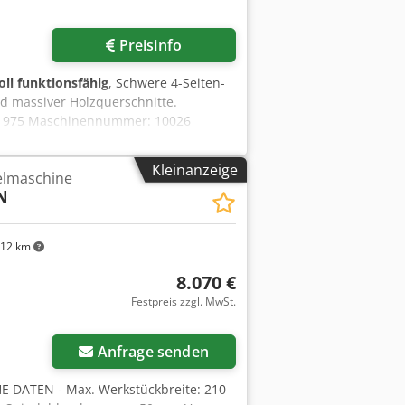
Preisinfo
oll funktionsfähig
, Schwere 4-Seiten-
d massiver Holzquerschnitte.
: 1975 Maschinennummer: 10026
bis 300 mm Verstärkte Motoren an den
ikalwelle elektrisch verstellbar
Kleinanzeige
elmaschine
iebene, geriffelte Einzugswalze
N
ier mechanisch höhenverstellbare
h.
12 km
8.070 €
Festpreis zzgl. MwSt.
Anfrage senden
DATEN - Max. Werkstückbreite: 210