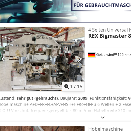
4 Seiten Universal
REX
Bigmaster 8
Geiselwind
155 km
1
/
16
Zustand:
sehr gut (gebraucht)
, Baujahr:
2009
, Funktionsfähigkeit:
v
Hobelmaschine A+D+FR+FL+AFV+NSH+HFRo+HFRu 6 Wellen + 2 Fasea
R-O-U Vorschub frequenzgeregelt bis 80 m /min Hobelbreite 310 mm
Steuerung. Elektroschaltschrank mit Steuerung und Leistungsteil. B
Werkzeuge. Cedpjzrtn Nsfx Akrjrf Technische Unterlagen.
Hobelmaschine