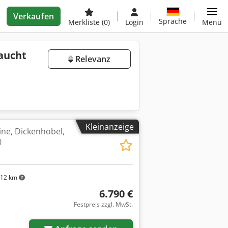
Verkaufen
Sprache
Merkliste
(0)
Login
Menü
aucht
Relevanz
Kleinanzeige
ne, Dickenhobel,
0
12 km
6.790 €
Festpreis zzgl. MwSt.