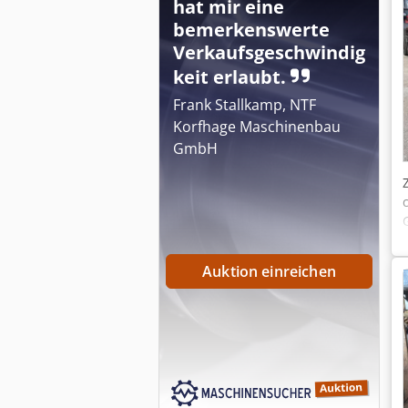
hat mir eine
bemerkenswerte
Verkaufsgeschwindig
keit erlaubt.
Frank Stallkamp, NTF
Korfhage Maschinenbau
GmbH
Auktion einreichen