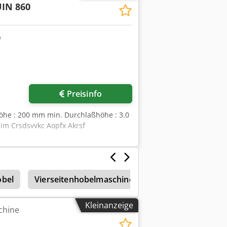
IN 860
Preisinfo
öhe : 200 mm min. Durchlaßhöhe : 3.0
im Crsdsvvkc Aopfx Akrsf
obel
Vierseitenhobelmaschine
Hobelmaschine
Kleinanzeige
chine