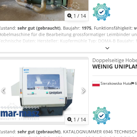
1
/
14
Zustand:
sehr gut (gebraucht)
, Baujahr:
1975
, Funktionsfähigkeit:
v
Hobelmaschine für die Bearbeitung grossformatiger Leimbinder un
Technische Daten: Hersteller: Kupfermühle Typ: DOMA-B Baujahr
Cedpfxjzp U Huo Akrsrf Arbeitsbreite: bis 1.350 mm Arbeitshöhe: 
Vertikalwellen Hobelköpfe mit verstellbaren Fasenmessern Linke Vert
Doppelseitige Hob
Elektrische Höhenverstellung Erneuerte Maschinensteuerung Angetr
WEINIG UNIPLA
Lieferumfang: Sämtliche Absaugrohre inklusive Sammelkollektor V
Rollbahnen Besichtigung und Probelauf nach Vereinbarung möglic
Sierakowska Huta
6
1
/
14
Zustand:
sehr gut (gebraucht)
, KATALOGNUMMER 6946 TECHNISCHE 