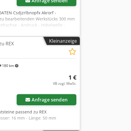
Anfrage senden
ATEN Csdjzrlbnopfx Akrorf -
s zu bearbeitenden Werkstücks 300 mm
ehachse - Andruck - Hobelwelle -
ige für Hobeldicke - Motor 5,5 kW -
chwindigkeitseinstellung 6–20 m/min -
Kleinanzeige
 zu REX
- Abmessungen L/B/H 1000 x 1400 x
rische Anzeige für Hobeldicke -
hr guter Zustand, Original-DTR-
 abhängig vom Wechselkurs von 4,2 EUR
180 km
ern)
1 €
VB zzgl. MwSt.
Mehr Bilder anfragen
Anfrage senden
intsteine passend zu REX
esser: 16 mm - Länge: 50 mm