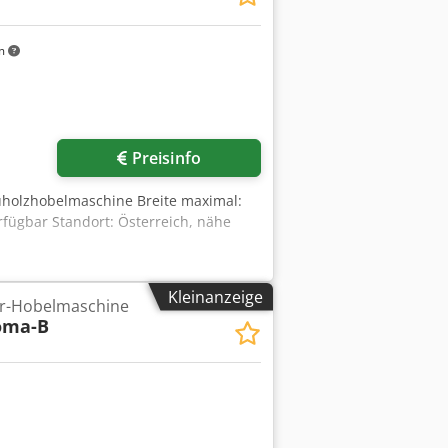
m
Preisinfo
auholzhobelmaschine Breite maximal:
rfügbar Standort: Österreich, nähe
Kleinanzeige
er-Hobelmaschine
oma-B