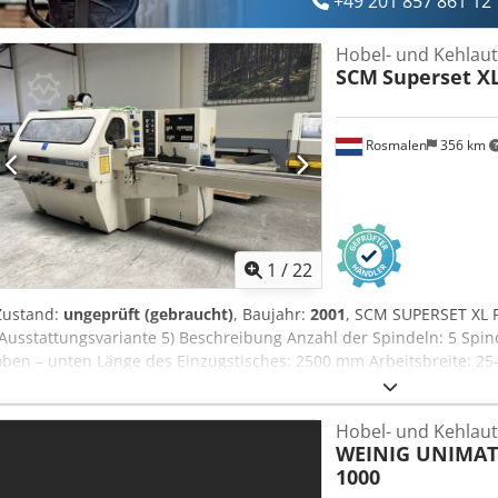
+49 201 857 861 12
Hobel- und Kehlau
SCM
Superset X
Rosmalen
356 km
1
/
22
Zustand:
ungeprüft (gebraucht)
, Baujahr:
2001
, SCM SUPERSET XL Pr
(Ausstattungsvariante 5) Beschreibung Anzahl der Spindeln: 5 Spinde
oben – unten Länge des Einzugstisches: 2500 mm Arbeitsbreite: 
Vorschubgeschwindigkeit: 6–36 m/min Spindeldrehzahl: 6.000 U/min
Fehler in den technischen Daten, Angaben und Preisen sowie Zwis
Hobel- und Kehlau
Garantie auf gedruckte Daten!) Chjdpezqc Snofx Abxja Die besten
WEINIG UNIMAT
Niederlanden. De beste gebruikte machines uit Nederland.
1000