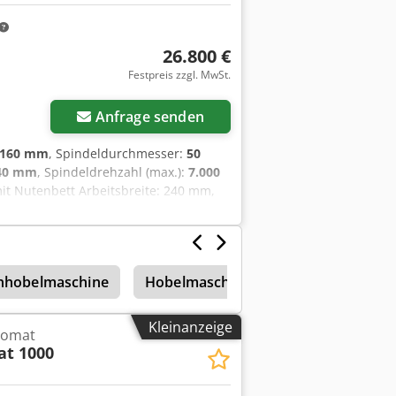
26.800 €
Festpreis zzgl. MwSt.
Anfrage senden
160 mm
, Spindeldurchmesser:
50
40 mm
, Spindeldrehzahl (max.):
7.000
it Nutenbett Arbeitsbreite: 240 mm,
elanordnung: 1-Unten (7,5 kW ) 7000
(7,5 kW) 7000 U/Min 4-Oben ( 7,5 KW)
min, Eine angetriebene Walze im Tisch
enhobelmaschine
Hobelmaschine
Kleinanzeige
tomat
t 1000