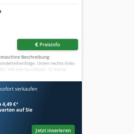
Preisinfo
gsmaschine Beschreibung:
ndelreihenfolge: Unten-rechts-links-
 80 / 160 mm Durchsatz: 12 m/min
jektion, 10"-Touchscreen Cedpfx
, Angaben und Preisen vorbehalten.
f gedruckte Daten!) (Alle Änderungen
ofort verkaufen
e Zwischenverkauf vorbehalten! Keine
inen aus den Niederlanden De beste
b 4,49 €
*
arten auf Sie
Jetzt inserieren