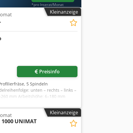
*pro Inserat/Monat
Kleinanzeige
tomat
L
Preisinfo
ofilierfräse, 5 Spindeln
lreihenfolge: unten – rechts – links –
25–260 mm Arbeitshöhe: 6–180 mm
 400 Volt, 50 Hz CE (Alle Änderungen,
chenverkauf vorbehalten! Keine
Kleinanzeige
tomat
 Holzbearbeitungsmaschinen aus den
 1000
UNIMAT