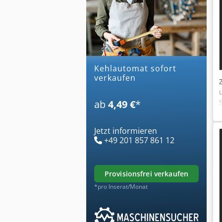
kehlautomat sofort
verkaufen
ab
4,49 €
*
Jetzt informieren
+49 201 857 861 12
provisionsfrei verkaufen
*pro Inserat/Monat