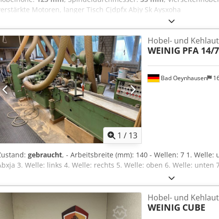
verstärkte Motoren, langer Tisch Cjdpfx Abjy Sk Aysxoha
Hobel- und Kehlau
WEINIG
PFA 14/7
Bad Oeynhausen
1
1
/
13
Zustand:
gebraucht
, - Arbeitsbreite (mm): 140 - Wellen: 7 1. Welle:
Abxja 3. Welle: links 4. Welle: rechts 5. Welle: oben 6. Welle: unten 
Hobel- und Kehlau
WEINIG
CUBE