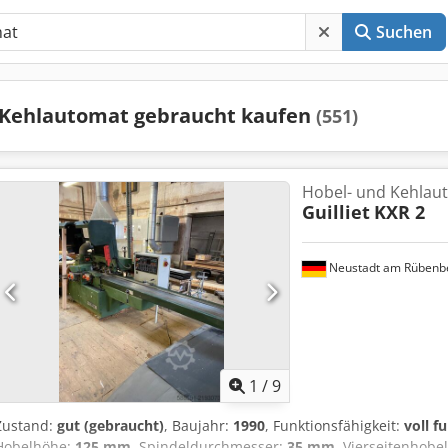
Suchen
Kehlautomat gebraucht kaufen
(551)
Hobel- und Kehlau
Guilliet
KXR 2
Neustadt am Rübenb
1
/
9
Zustand:
gut (gebraucht)
, Baujahr:
1990
, Funktionsfähigkeit:
voll f
Hobelhöhe:
125 mm
, Spindeldurchmesser:
35 mm
, Vierseitenhobe