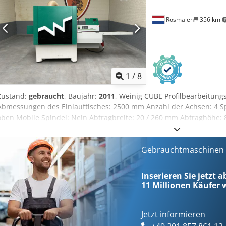
Rosmalen
356 km
1
/
8
Zustand:
gebraucht
, Baujahr:
2011
, Weinig CUBE Profilbearbeitun
Abmessungen des Einlauftisches: 2500 mm Anzahl der Achsen: 4 Spi
oben Mobile Spindel: Nein Abtragbreite: 20 / 260 mm Abtraghöhe:
Nutfräseinrichtung: Nein Weitere Anmerkungen: Optische Laserpro
Aozqddrobxeha (Alle Änderungen, Fehler in den technischen Daten
Verfügbarkeit vorbehaltlich vorheriger Verkäufe. Keine Garantie au
Gebrauchtmaschinen s
und Irrtümer in den technischen Daten, Angaben und Preisen sowi
Garantie auf gedruckte Daten!) Die besten Holzbearbeitungsmasch
Inserieren Sie jetzt a
gebruikte machines uit Nederland
11 Millionen
Käufer w
Jetzt informieren