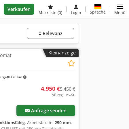
Verkaufen
Sprache
Merkliste
(0)
Login
Menü
Relevanz
Kleinanzeige
tomat
erge
170 km
4.950 €
5.450 €
VB zzgl. MwSt.
Anfrage senden
unktionsfähig
, Arbeitsbreite:
250 mm
,
l GUILLIET mit 250mm Tischbreite,