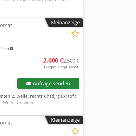
Kleinanzeige
tomat
64 km
2.000 €
2.500 €
Festpreis zzgl. MwSt.
Anfrage senden
 unten 2. Welle: rechts Chsdjrg Exrspfx
7. Welle: Uniwelle
Kleinanzeige
tomat