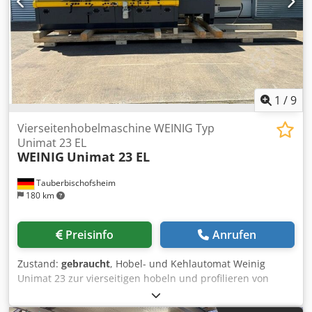
1
/
9
Vierseitenhobelmaschine WEINIG Typ
Unimat 23 EL
WEINIG
Unimat 23 EL
Tauberbischofsheim
180 km
Preisinfo
Anrufen
Zustand:
gebraucht
, Hobel- und Kehlautomat Weinig
Unimat 23 zur vierseitigen hobeln und profilieren von
Hölzern mit ATS System, verstärkter Technische Daten: -
Spindeln: 6 - Spindel 1: Unten / 40 mm / 7,5 kW / 8.000