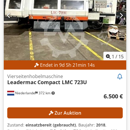
1
/
15
Endet in
9
d
5
h
21
min
12
s
Vierseitenhobelmaschine
Leadermac
Compact LMC 723U
Niederlande
372 km
6.500 €
Zur Auktion
Zustand:
einsatzbereit (gebraucht)
, Baujahr:
2018
,