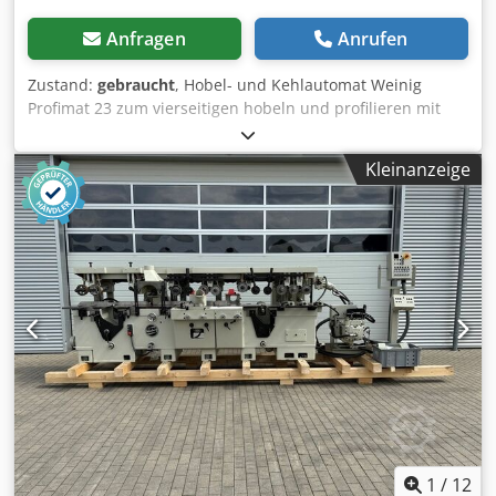
Anfragen
Anrufen
Zustand:
gebraucht
, Hobel- und Kehlautomat Weinig
Profimat 23 zum vierseitigen hobeln und profilieren mit
ATS System. Technische Daten: - Spindeln: 6 - Spindel 1:
Unten - Spindel 2: Rechts - Spindel 3: Links - Spindel 4:
Kleinanzeige
Rechts - Spindel 5: Oben Dedpfezrxyqox Aayswa - Spindel
6: Unten - Arbeitsbreite: 230 mm - Arbeitshöhe: 120 mm -
Abrichttischlänge: 2.000 mm - Steuerung: ATS
1
/
12