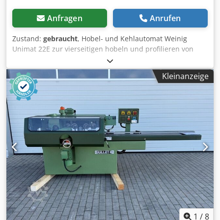
Anfragen
Anrufen
Zustand:
gebraucht
, Hobel- und Kehlautomat Weinig
Unimat 22E zur vierseitigen hobeln und profilieren von
Hölzern mit Nutenbett für kurze und gebogene
Werkstücke, Mobilspindel für fallende Breiten sowie
Kleinanzeige
langem Abrichttisch. Technische Daten: - Spindeln: 6 -
Spindel 1: Unten (5,5 kW) / 40 mm / 6.000 UpM - Spindel 2:
Rechts (4 kW) / 40 mm / 6.000 UpM - Spindel 3: Links (5,5
kW) / 40 mm / 6.000 UpM - Spindel 4: Rechts (5,5 kW) / 40
mm / 6.000 UpM Dwsdpfezrxz Usx Aayja - Spindel 5: Oben
(7,5 kW) / 40 mm / 6.000 UpM - Spindel 6: Unten (4 kW) / 40
mm / 6.000 UpM - Vorschub: 5,5 kW / / 6-36 m/min -
Arbeitsbreite: 220 mm - Arbeitshöhe: 120 mm - Nutenbett:
Ja - Mobilspindel: Ja
1
/
8