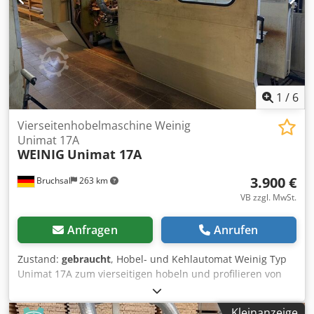
Arbeitsbreite: 250 mm - Arbeitshöhe: 160 mm - Spindel 1:
Unten (7,5 kW) - Spindel 2: Rechts (11 kW) - Spindel 3: Links
(11 kW) - Spindel 4: Oben (15 kW) - Spindel 5: Unten (tba) -
Hydraulischer Vorschub: 15 kW - Angetriebene
Tischwalzen: Ja - Tischplatten: Überschliffen und neu
beschichtet (gehärtet)
1
/
6
Vierseitenhobelmaschine Weinig
Unimat 17A
WEINIG
Unimat 17A
3.900 €
Bruchsal
263 km
VB zzgl. MwSt.
Anfragen
Anrufen
Zustand:
gebraucht
, Hobel- und Kehlautomat Weinig Typ
Unimat 17A zum vierseitigen hobeln und profilieren von
Hölzern mit Universalspindel. Inkl. Schalschutzkabine,
Absaugrohren und Hobelköpfen. Technische Daten: -
Kleinanzeige