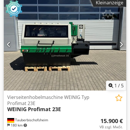
Kleinanzeige
3: Links Dwedpfszrx Axjx Aayoa - Spindel 4: Oben - Spindel
5: Unten - Arbeitsbreite: 230 mm - Arbeitshöhe: 120 mm
1
/
5
Vierseitenhobelmaschine WEINIG Typ
Profimat 23E
WEINIG
Profimat 23E
15.900 €
Tauberbischofsheim
180 km
VB zzgl. MwSt.