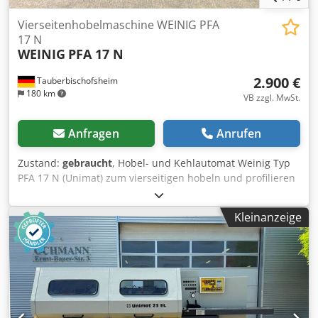
Vierseitenhobelmaschine WEINIG PFA
17 N
WEINIG
PFA 17 N
2.900 €
Tauberbischofsheim
180 km
VB zzgl. MwSt.
Anfragen
Anrufen
Zustand:
gebraucht
, Hobel- und Kehlautomat Weinig Typ
PFA 17 N (Unimat) zum vierseitigen hobeln und profilieren
von Hölzern mit Universalspindel. Technische Daten: -
Spindeln: 7 Dodpezrx Aljfx Aayewa - Spindel 1: Unten / 35
Kleinanzeige
mm / 4 kW - Spindel 2: Rechts / 35 mm / 3 kW - Spindel 3:
Links / 35 mm / 5,5 kW - Spindel 4: Rechts / 35 mm / 7,5 kW
- Spindel 5: Oben / 35 mm / 5,5 kW - Spindel 6: Unten / 35
mm / 4 kW - Spindel 7: Uni / 35 mm / 4 kW - Arbeitsbreite:
160 mm - Arbeitshöhe: 120 mm - Vorschubmotor: 2,2 kW -
Abrichttischlänge: 2.000 mm