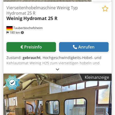
Vierseitenhobelmaschine Weinig Typ
Hydromat 25 R
Weinig
Hydromat 25 R
Tauberbischofsheim
180 km
Preisinfo
Anrufen
Zustand:
gebraucht
, Hochgeschwindigkeits-Hobel- und
Kehlautomat Weinig H25 zum vierseitigen hobeln und
profilieren von nassem Holz (Sägefrisch) Die Bilder zeigen
den aktuellen Zustand der Maschine. Es wurden unter
Kleinanzeige
anderem einige original Weinig Neuteile verbaut und die
Tische/Anschläge wurde überschliffen und neu
beschichtet. Zur Fertigstellung werden weitere Neuteile
benötigt. Diese werden nach Auftrag, unter
Berücksichtigung der Kundenwünsche bestellt. Das
Bedienpanel dient Testzwecken und ist provisorisch.
Technische Daten: - Spindeln: 5 Dwedpfjzrxykex Aayja -