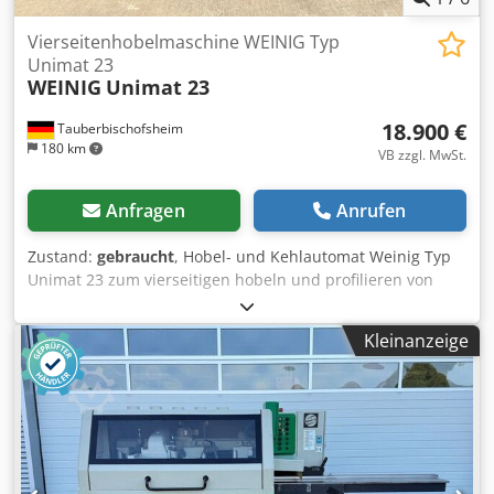
Vierseitenhobelmaschine WEINIG Typ
Unimat 23
WEINIG
Unimat 23
18.900 €
Tauberbischofsheim
180 km
VB zzgl. MwSt.
Anfragen
Anrufen
Zustand:
gebraucht
, Hobel- und Kehlautomat Weinig Typ
Unimat 23 zum vierseitigen hobeln und profilieren von
Hölzern mit fünf angetriebene Walzen im Tisch und
Universalspindel. Technische Daten: - Spindeln: 7 - Spindel
Kleinanzeige
1: Unten / 5,5 kW / 40 mm - Spindel 2: Rechts / 5,5 kW / 40
mm - Spindel 3: Links / 11 kW / 40 mm - Spindel 4: Rechts /
7,5 kW / 40 mm - Spindel 5: Oben / 11 kW / 40 mm -
Spindel 6: Unten / 5,5 kW / 40 mm - Spindel 7: Uni / 5,5 kW
/ 40 mm Dwsdpszrx Diefx Aayoa - Arbeitsbreite: 230 mm -
Arbeitshöhe: 160 mm