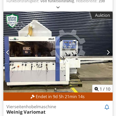
Funktionsfähigkeit:
voll funktionsfähig
, Hobelbreite:
230
mm
, Drehzahl (max.):
6.000 U/min
, Spindeldurchmesser:
40 mm
, Hobelhöhe:
150 mm
, Walzendurchmesser:
140
Auktion
mm
, TECHNISCHE DETAILS Hobelbreite min.: 15 mm
Hobelbreite max.: 230 mm Dwjdpfxjzrmups Aayea
Hobelhöhe min.: 10 mm Hobelhöhe max.: 150 mm Anzahl
der Spindeln: 6 Stk. Spindeldurchmesser: 40 mm
Hobelwellendrehzahl: 6.000 U/min Einzugstischlänge:
1.570 mm Vorschub Fördermotorleistung: 5,5 kW
Förderantrieb: Kardanantrieb Vorschubsystem:
automatisch Vorschubgeschwindigkeit min.: 6 m/min
Vorschubgeschwindigkeit max.: 24 m/min
Vorschubgeschwindigkeitsregelung: stufenweise
Durchmesser Absaugdüse: 120 mm MASCHINEN-DETAILS
Motorleistung: 7,5 kW Abmessungen & Gewicht
Abmessungen (L x B x H): 5.900 x 2.600 x 1.900 mm
Leergewicht: 6.500 kg Hinweis: Die Gasfedern sind
1
/
10
schwach
Endet in
9
d
5
h
21
min
12
s
Vierseitenhobelmaschine
Weinig
Variomat