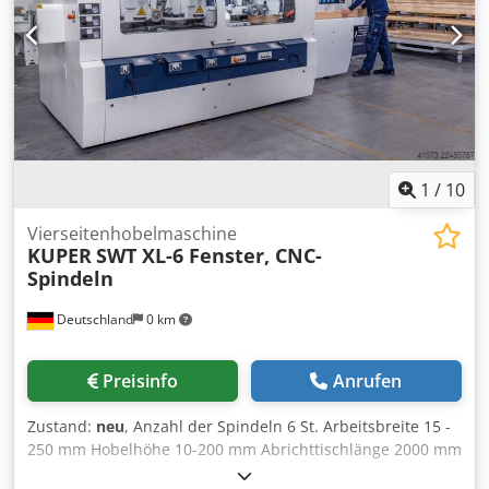
Anzahl Spindeln: 6 Spindeldrehzahl: 6.000 U/min
Spindeldurchmesser: 40 mm Spindelmotoren 1. Spindel
unten: 5,5 kW 2. Spindel rechts: 5,5 kW 3. Spindel links: 7,5
kW 4. Spindel oben: 11 kW 5. Spindel oben: 7,5 kW 6.
Spindel unten: 7,5 kW MASCHINEN-DETAILS
Hauptsicherung: 105 A Abmessungen & Gewicht
Abmessungen (L x B x H): 7.500 x 2.000 x 1.850 mm
Gewicht: 4.000 kg Dodpfxozrmpae Aayewa
1
/
10
Vierseitenhobelmaschine
KUPER
SWT XL-6 Fenster, CNC-
Spindeln
Deutschland
0 km
Preisinfo
Anrufen
Zustand:
neu
, Anzahl der Spindeln 6 St. Arbeitsbreite 15 -
250 mm Hobelhöhe 10-200 mm Abrichttischlänge 2000 mm
Vorschubmotor 4 kW Vorschubgeschwindigkeit 6-24