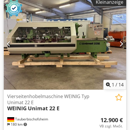
Kleinanzeige
UpM - Spindel 2: Rechts / 40 mm / 7,5 kW / 8.000 UpM -
Spindel 3: Links / 40 mm / 7,5 kW / 8.000 UpM - Spindel 4:
Oben / 40 mm / 7,5 kW / 8.000 UpM - Spindel 5: Unten / 40
mm / 7,5 kW / 8.000 UpM - Spindel 6: Uni / 40 mm / 7,5 kW
/ 6.000 UpM - Arbeitsbreite: 230 mm Dwodjzrx Afepfx
Aaysa - Arbeitshöhe: 160 mm - Angetrieben Tischwalze: 1 -
Vorschub: 24 m/min - Vorschubmotor: 4 kW -
Abrichttischlänge: 2.500 mm
1
/
14
Vierseitenhobelmaschine WEINIG Typ
Unimat 22 E
WEINIG
Unimat 22 E
12.900 €
Tauberbischofsheim
180 km
VB zzgl. MwSt.