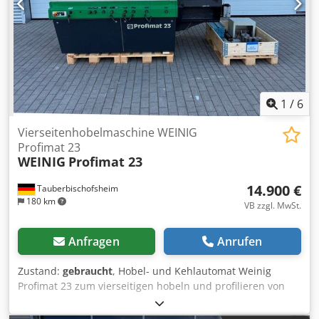
1
/
6
Vierseitenhobelmaschine WEINIG
Profimat 23
WEINIG
Profimat 23
14.900 €
Tauberbischofsheim
180 km
VB zzgl. MwSt.
Anfragen
Anrufen
Zustand:
gebraucht
, Hobel- und Kehlautomat Weinig
Profimat 23 zum vierseitigen hobeln und profilieren von
Hölzern inkl. einem Satz Hobelköpfe. Technische Daten: -
Spindeln: 5 - Spindel 1: Unten - Spindel 2: Rechts - Spindel