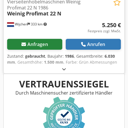
Vierseitenhobelmaschinen Weinig
Profimat 22 N 1986
Weinig
Profimat 22 N
5.250 €
Wijchen
333 km
Festpreis zzgl. MwSt.
Anfragen
Anrufen
Zustand:
gebraucht
, Baujahr:
1986
, Gesamtbreite:
6.030
mm
, Gesamthöhe:
1.500 mm
, Farbe: Grün Abmessungen
(L x B x H): 175 x 603 x 150 cm Vierseitiger Hobel Weinig
Profimat 22N Seriennummer: 226 - 742 400 V, 40 Ampere.
Maximale Arbeitsbreite 220 mm Maximale Arbeitshöhe 120
VERTRAUENSSIEGEL
mm Eingangstischlänge 1950 mm
Durchlaufgeschwindigkeit 4-20 m/min
Durch Maschinensucher zertifizierte Händler
Spindeldurchmesser 40mm Drehzahl Spindeln 6000 U/min
1. Spindel unten: kW 2. & 3. Spindel links & rechts: kW 4.
Spindel oben: kW Abmessungen;
3400x1500x1400mm, Eigengewicht 1600 kg - Baujahr: 1986
- Dokumentation verfügbar: Nein - CE-Zertifikat vorhanden: