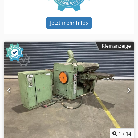
Nein - Seriennummer: 226 - 742 - Anzahl der Spindeln
[Stk.]: 4 - └ Spindel 1: - - Spindeltyp: Unten - -
Spindeldurchmesser [mm]: 40 - - Max.
Hobelblockdurchmesser [mm]: 140 - └ Spindel 2: - -
Jetzt mehr Infos
Spindeltyp: Rechts - - Spindeldurchmesser [mm]: 40 - -
Max. Hobelblockdurchmesser [mm]: 120 - - Werkzeug
vorhanden: Ja - └ Spindel 3: - - Spindeltyp: Links - -
Spindeldurchmesser [mm]: 40 - - Max.
Kleinanzeige
Hobelblockdurchmesser [mm]: 120 - - Werkzeug
vorhanden: Ja - └ Spindel 4: - - Spindeltyp: Oben - -
Spindeldurchmesser [mm]: 40 - - Max.
Hobelblockdurchmesser [mm]: 120 - - Werkzeug
vorhanden: Ja Dwedownhh Sopfx Aayoa - Min. Hobelbreite
[mm]: 50 - Max. Hobelbreite [mm]: 230 - Max. Hobelhöhe
[mm]: 120 - Einzugstischlänge [mm]: 1970 - Durchmesser
Zuführwalzen [mm]: 140 - Werkzeugtyp: Standard -
Förderantrieb: Kardanantrieb - Durchmesser Absaugdüse
[mm]: 135 - Spannung [V]: 400 - Stromverbrauch [A]: 40 -
Sicherung [A]: 50 - Transportmaße: 1750mm x 6032mm x
1500mm (l x b x h) - Transportpakete [Stk.]: 1 Finanzielle
Informationen Mehrwertsteuer: Der angegebene Preis
1
/
14
versteht sich zzgl. Mehrwertsteuer