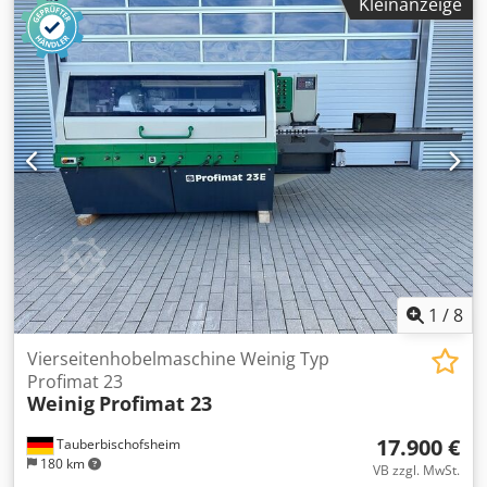
Kleinanzeige
gebogene Werkstücke sowie einem langem Abrichttisch.
Technische Daten: - Optional: Umbau auf konventionellen
glatten Tisch, auf Anfrage. Dwodpfx Aaszrxzhsyea -
Spindeln: 5 - Spindel 1: Unten / 40 mm / 5,5 kW - Spindel 2:
Rechts / 40 mm / 7,5 kW - Spindel 3: Links / 40 mm /
Gemeinsamer Motor mit Spindel 2 - Spindel 4: Oben / 40
mm / 7,5 kW - Spindel 5: Unten / 40 mm / 5,5 kW -
Arbeitsbreite: 230 mm - Arbeitshöhe: 160 mm - Vorschub:
4 kW / 5-24 m/min
1
/
8
Vierseitenhobelmaschine Weinig Typ
Profimat 23
Weinig
Profimat 23
17.900 €
Tauberbischofsheim
180 km
VB zzgl. MwSt.