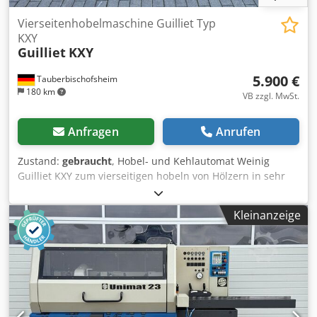
Vierseitenhobelmaschine Guilliet Typ
KXY
Guilliet
KXY
5.900 €
Tauberbischofsheim
180 km
VB zzgl. MwSt.
Anfragen
Anrufen
Zustand:
gebraucht
, Hobel- und Kehlautomat Weinig
Guilliet KXY zum vierseitigen hobeln von Hölzern in sehr
gutem Originalzustand und inkl. Hobelköpfe. Technische
Daten: Dwjdpfx Aaszrxzzjysa - Spindeln: 4 - Spindel 1:
Kleinanzeige
Unten - Spindel 2: Rechts - Spindel 3: Links - Spindel 4:
Oben - Arbeitsbreite: 180 mm - Arbeitshöhe: 120 mm -
Vorschub: ca. 10 m/min