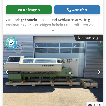
Anfragen
Anrufen
Zustand:
gebraucht
, Hobel- und Kehlautomat Weinig
Profimat 23 zum vierseitigen hobeln und profilieren von
Hölzern mit langem Abrichttisch. Technische Daten: -
Spindel 1: Unten / 4 kW / 40 mm Dsdpfx Ajzrx Dpeayjwa -
Kleinanzeige
Spindel 2: Rechts / 5,5 kW / 40 mm - Spindel 3: Links /
gemeinsamer Motor mit #2 / 40 mm - Spindel 4: Oben / 5,5
kW / 40 mm - Spindel 5: Unten / 5,5 kW / 40 mm - Spindeln:
5 - Arbeitsbreite: 230 mm - Arbeitshöhe: 120 mm -
Vorschub: 2,2 kW - Abrichttischlänge: 2.500 mm
1
/
6