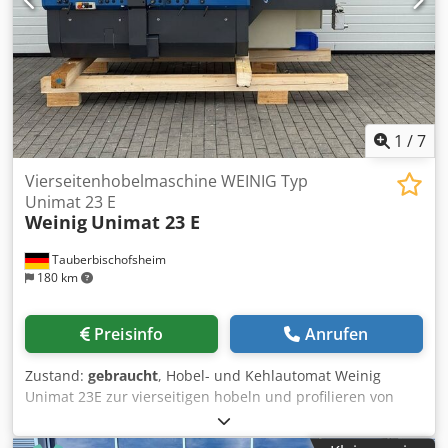
1
/
7
Vierseitenhobelmaschine WEINIG Typ
Unimat 23 E
Weinig
Unimat 23 E
Tauberbischofsheim
180 km
Preisinfo
Anrufen
Zustand:
gebraucht
, Hobel- und Kehlautomat Weinig
Unimat 23E zur vierseitigen hobeln und profilieren von
Hölzern mit Mobilspindel zur automatischen Verstellung
und Nutenbett (optional ohne Nutenbett) für kurze und