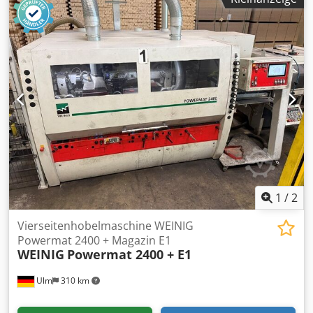
Spindeln: 7 - Spindel 1: Unten - Spindel 2: Rechts - Spindel
3: Links - Spindel 4: Rechts - Spindel 5: Oben - Spindel 6:
Unten - Spindel 7: Uni - Arbeitsbreite: 170 mm -
Arbeitshöhe: 120 mm Dwodezrx A Sjpfx Aayoa
1
/
2
Vierseitenhobelmaschine WEINIG
Powermat 2400 + Magazin E1
WEINIG
Powermat 2400 + E1
Ulm
310 km