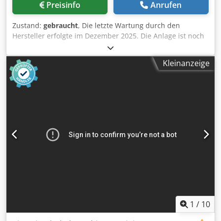
Preisinfo
Anrufen
Zustand:
gebraucht
, Die letzte Wartung durch den
Hersteller erfolgte im Dezember 2025. Die Anlage ist noch
im Einsatz und kann jederzeit besichtigt werden. Inklusive
Demontage und Verladung, verfügbar vsl. ab September
Kleinanzeige
2026 Dwjdpfx Aaozrx A Eoyoa Technische Daten: -
Spindeln: 4 - Spindel 1: Unten / 15 kW / 50 mm / 6.000 UpM
- Spindel 2: Rechts / 15 kW / 50 mm / 6.000 UpM - Spindel
3: Links / 15 kW / 50 mm / 6.000 UpM - Spindel 4: Oben /
18,5 kW / 50 mm / 6.000 UpM - Arbeitsbreite: 230 mm -
Arbeitshöhe: 160 mm - Vorschub: 11 kW / 60 m/min -
Steuerung: Memory Plus System
1
/
10