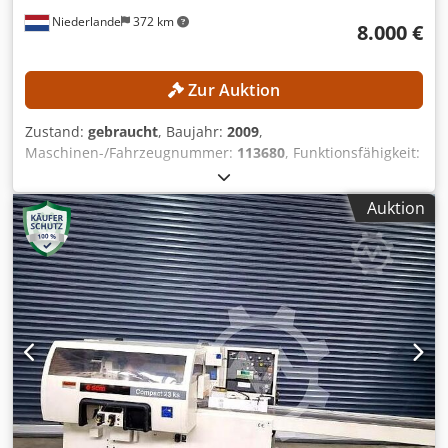
Niederlande
372 km
8.000 €
Zur Auktion
Zustand:
gebraucht
, Baujahr:
2009
,
Maschinen-/Fahrzeugnummer:
113680
, Funktionsfähigkeit:
eingeschränkt funktionsfähig
, Arbeitsbreite:
230 mm
,
Spindeldurchmesser:
40 mm
, Spindeldrehzahl (max.):
Auktion
6.000 U/min
, Arbeitshöhe:
120 mm
, TECHNISCHE DETAILS
Arbeitsbreite: 20–230 mm Arbeitshöhe: 8–120 mm Länge
Einlauftisch: 1.950 mm Vorschubgeschwindigkeit: 6–12
m/min Anzahl Spindeln: 5 Spindeldurchmesser: 40 mm
Spindeldrehzahl: 6.000 U/min Max. Werkzeugdurchmesser
vertikale Spindel: 232 mm Max. Werkzeugdurchmesser
horizontale Spindel (außer erste Spindel): 200 mm
Spindelanordnung und Leistung 1. Spindel unten: 5,5 kW
2. Spindel links: 7,5 kW 3. Spindel rechts: 7,5 kW 4. Spindel
oben: 11 kW 5. Spindel unten: 5,5 kW MASCHINEN-DETAILS
Anschlussspannung: 400 V Anschlussleistung: 32 kW
Absicherung: 64 A Dwodpfxjzrmpte Aaysa Abmessungen &