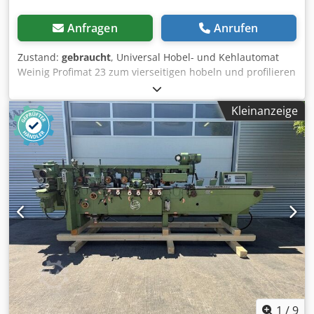
Anfragen
Anrufen
Zustand:
gebraucht
, Universal Hobel- und Kehlautomat
Weinig Profimat 23 zum vierseitigen hobeln und profilieren
von Hölzern. Inklusive Sägepaket zum Auftrennen von
Hölzern mit der 4. und 5. Spindel. Technische Daten: -
Kleinanzeige
Spindeln: 5 - Spindel 1: Unten / 5,5 kW / 40 mm - Spindel 2:
Rechts / 5,5 kW / 40 mm - Spindel 3: Links / gemeinsamer
Motor mit #2 / 40 mm - Spindel 4: Oben / 7,5kW / 40 mm -
Spindel 5: Unten / 4 kW / 40 mm - Arbeitsbreite: 230 mm
Dsdpfxezrx Ars Aayowa - Arbeitshöhe: 120 mm
1
/
9