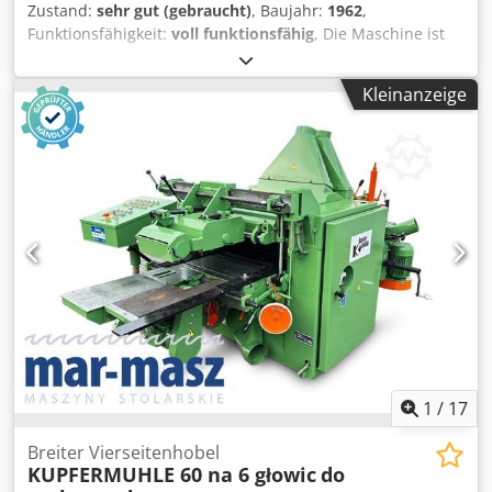
Zustand:
sehr gut (gebraucht)
, Baujahr:
1962
,
Funktionsfähigkeit:
voll funktionsfähig
, Die Maschine ist
betriebsbereit und mit verstellbaren Fasen- und
Radiusmessern ausgestattet. Technische Daten: Hersteller:
Kleinanzeige
Kupfermühle Typ: VUIN 750 Baujahr: 1962
Maschinennummer: 8170 Arbeitsbreite: 750 mm
Arbeitshöhe: bis 200 mm Hobelköpfe: 140 × 200 mm
Verstellbare Fasen- und Radiusmesser Angetriebene
Einzugswalze Gliederdruckbalken Elektrische
Höhenverstellung Absaugrohre inklusive Sammelkollektor
Zustand: betriebsbereit Schwere, langlebige
Maschinenkonstruktion für den Einsatz in Zimmereien,
Sägewerken und Bauholzbetrieben. Besichtigung und
Probelauf nach Vereinbarung möglich. Credpjzp U D Hofx
Akqsf
1
/
17
Breiter Vierseitenhobel
KUPFERMUHLE 60 na 6 głowic
do