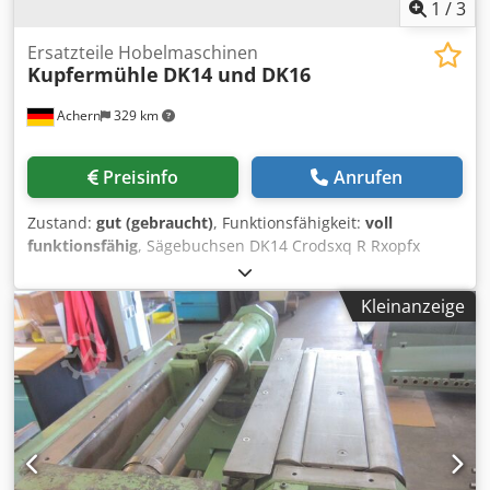
1
/
3
Ersatzteile Hobelmaschinen
Kupfermühle
DK14 und DK16
Achern
329 km
Preisinfo
Anrufen
Zustand:
gut (gebraucht)
, Funktionsfähigkeit:
voll
funktionsfähig
, Sägebuchsen DK14 Crodsxq R Rxopfx
Akqof Sägebuchsen DK16 Saegebuchse DK17 und weiteres
Zubehör
Kleinanzeige