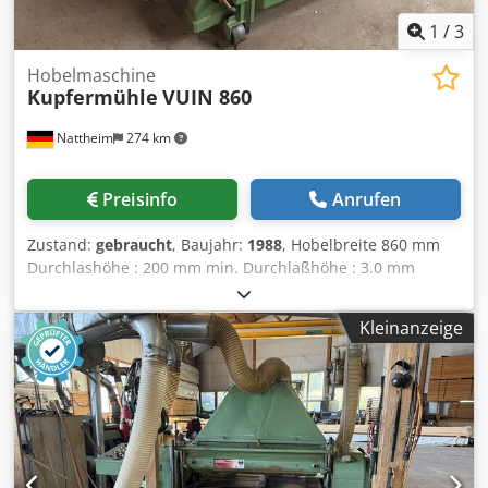
1
/
3
Hobelmaschine
Kupfermühle
VUIN 860
Nattheim
274 km
Preisinfo
Anrufen
Zustand:
gebraucht
, Baujahr:
1988
, Hobelbreite 860 mm
Durchlashöhe : 200 mm min. Durchlaßhöhe : 3.0 mm
Motor unten 18.5 kW Motor oben 7.0 / 10.0 kW Lagerort:
Nattheim Crjdpovvkc Aefx Akqsf
Kleinanzeige