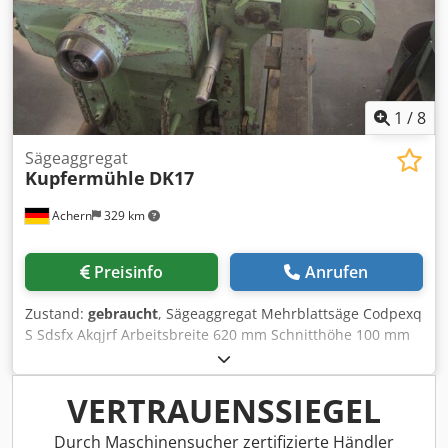
1
/
8
Sägeaggregat
Kupfermühle
DK17
Achern
329 km
Preisinfo
Anrufen
Zustand:
gebraucht
, Sägeaggregat Mehrblattsäge Codpexq
S Sdsfx Akqjrf Arbeitsbreite 620 mm Schnitthöhe 100 mm
Sägeblatt max. D 350 mm Motorleistung liefern wir nach
Ihrem Bedarf
VERTRAUENSSIEGEL
Durch Maschinensucher zertifizierte Händler