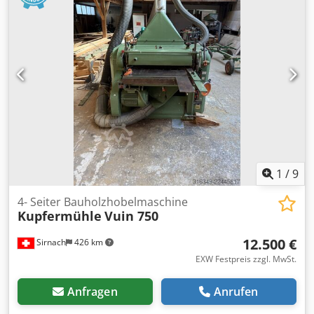
mm Arbeitshöhe: bis 300 mm Verstärkte Motoren an den
Vertikalwellen Hobelköpfe mit verstellbaren Fasenmessern
Linke Vertikalwelle elektrisch verstellbar Elektrische
Höhenverstellung Crsdpfx Aezp U Huokqef Erneuerte
Maschinensteuerung Angetriebene, geriffelte
Einzugswalze Lieferumfang: Sämtliche Absaugrohre
inklusive Sammelkollektor Vier mechanisch
höhenverstellbare Rollbahnen Besichtigung und Probelauf
nach Vereinbarung möglich.
1
/
9
4- Seiter Bauholzhobelmaschine
Kupfermühle
Vuin 750
12.500 €
Sirnach
426 km
EXW Festpreis zzgl. MwSt.
Anfragen
Anrufen