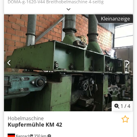
DOMA-g-1620-V44 Breithobelmaschine 4-seitig
Arbeitsbreite max. 1620 mm Hobelhöhe 2 Seiten max. 300
mm Hobelhöhe 4 Seiten max. 240 mm ( OPTION Umbau
Kleinanzeige
auf 300 mm ) Vorschub in 6 Stufen 4,5 - 26 m/min
Elektroleistung gesamt 91 kW 4 horizontale Hobelwellen
unten rechts 11,0 kW unten links 15,0 kW oben rechts 18,5
kW oben links 18,5 kW Cedpfezlbz Rsx Akqerf vertikale
Fräsaggregate 2 x 7,5 kW mit montierten Alu-Hobelköpfe H
240 mm
1
/
4
Hobelmaschine
Kupfermühle
KM 42
Kanzach
350 km