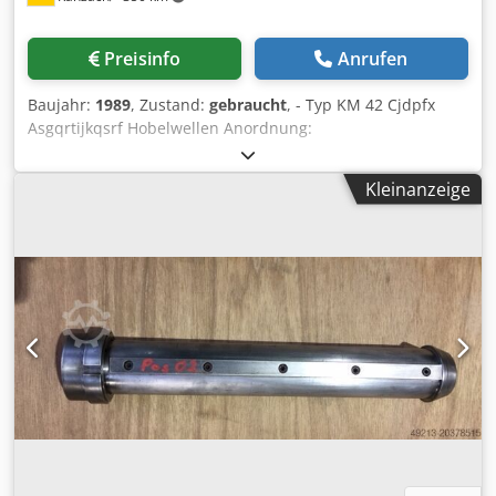
Preisinfo
Anrufen
Baujahr:
1989
, Zustand:
gebraucht
, - Typ KM 42 Cjdpfx
Asgqrtijkqsrf Hobelwellen Anordnung:
unten/oben/Sägewelle Arbeitshöhe 800 mm Hobelbreite
max 420 mm Hobelhöhe max. 250 mm Bohrung der
Kleinanzeige
Kreissägeblatter 70 mm mit 2 Keilnuten 20,5 x 4,25 mm
Hobelspindeldurchmesser 2 x 60 mm Einstellung der
Arbeitsbreite manuell Einstellung der Arbeitshöhe
elektrisch Vorschubgeschwindigkeiten 7-42 m/min
stufenlos regelbar Vorschubmotor 5,5 kW Angetriebene
Rollen im Tisch 3 Vorschubrollen oben 6 Kabel wurden
abgeschnitten Beschreibung siehe Orginal AB, am Anhang