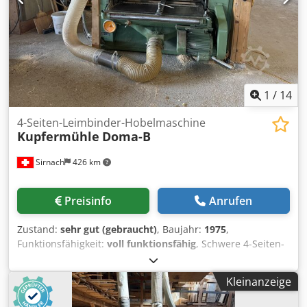
1
/
14
4-Seiten-Leimbinder-Hobelmaschine
Kupfermühle
Doma-B
Sirnach
426 km
Preisinfo
Anrufen
Zustand:
sehr gut (gebraucht)
, Baujahr:
1975
,
Funktionsfähigkeit:
voll funktionsfähig
, Schwere 4-Seiten-
Hobelmaschine für die Bearbeitung grossformatiger
Leimbinder und massiver Holzquerschnitte. Technische
Kleinanzeige
Daten: Hersteller: Kupfermühle Typ: DOMA-B Baujahr:
1975 Maschinennummer: 10026 Arbeitsbreite: bis 1.350