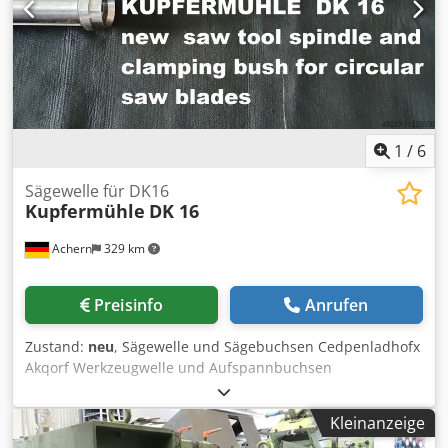
1
/
6
Sägewelle für DK16
Kupfermühle
DK 16
Achern
329 km
Preisinfo
Anrufen
Zustand:
neu
, Sägewelle und Sägebuchsen Cedpenladhofx
Akqorf Werkzeugwelle und Aufspannbuchsen
Kleinanzeige