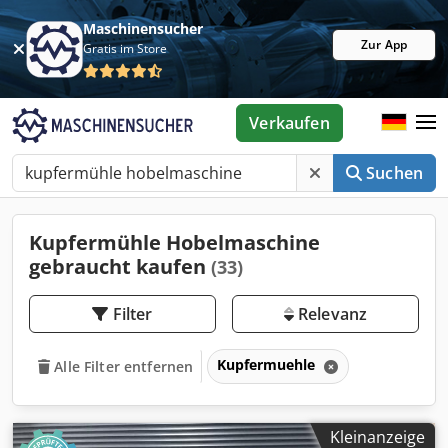
Maschinensucher
Zur App
Gratis im Store
Verkaufen
Suchen
Kupfermühle Hobelmaschine
gebraucht kaufen
(33)
Filter
Relevanz
Kupfermuehle
Alle Filter entfernen
Kleinanzeige