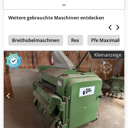
zusätzliche 5 Spindel 220mm
Weitere gebrauchte Maschinen entdecken
e
Breithobelmaschinen
Rex
Pfe Maximailer
Kleinanzeige