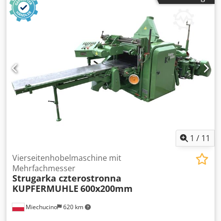
Zahnstangenwalze, 2 Stk. - Andruck - Viermesserkopf, 630
mm, 15 kW - Andruck - glatte Ziehwalze - von unten: -
einstellbarer Vorschubtisch - gezogene Zahnstangenwalze
- Viermesserkopf, 630 mm, 7,5 kW - einstellbare
Vorschubrollen im unteren Tisch, 2 Stk. - elektrische
Höhenverstellung - Hubmotor 0,65 kW - 6
Vorschubgeschwindigkeiten - Vorschubmotor 4 kW -
Absaugstutzendurchmesser 2x160 mm - Abmessungen
L/B/H: 1780x1850x1700 mm - Gewicht ca. 3000 kg Cedpfx
Akezfi E Reqerf VORTEILE – deutsche Produktion, Marke
KUPFERMUHLE – sehr guter Zustand – gebrauchte
Dickenhobelmaschine Nettopreis: 37.900 PLN Nettopreis:
9.024 EUR je nach Wechselkurs 4,20 EUR (Preise können
bei größeren Schwankungen variieren)
1
/
11
Vierseitenhobelmaschine mit
Mehrfachmesser
Strugarka czterostronna
KUPFERMUHLE
600x200mm
Miechucino
620 km