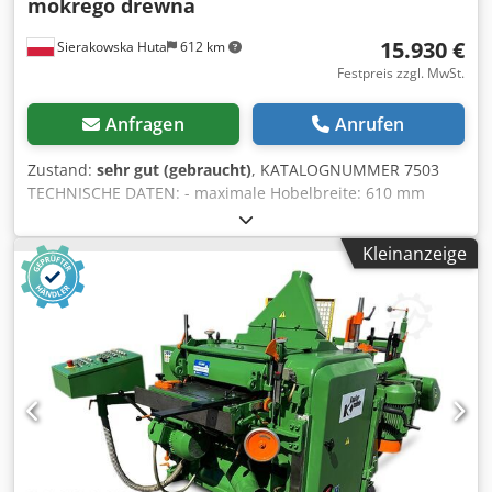
mokrego drewna
15.930 €
Sierakowska Huta
612 km
Festpreis zzgl. MwSt.
Anfragen
Anrufen
Zustand:
sehr gut (gebraucht)
, KATALOGNUMMER 7503
TECHNISCHE DATEN: - maximale Hobelbreite: 610 mm
Credpfxozr Ixce Akqef - maximale Hobelhöhe (beidseitig):
200 mm - maximale Hobelhöhe (vierseitig): 100 mm Von
Kleinanzeige
oben: - 2 gummierte Vorschubwalzen - 2 gezahnte
Vorschubwalzen - 1 metallene Vorschubwalze - gezahnter
Einzugswellenantrieb - Rückschlagstifte - Niederhalter - 2
gezahnte Vorschubwellen - Niederhalter - Hobelwelle 610
mm, 4-Messer, 7,5 kW - Niederhalter - glatte metallene
Vorschubwalze - Niederhalter - Profilierwelle 7,5 kW -
Niederhalter - gummierte Vorschubwalze Von unten: -
Hobelwelle, Achsdurchmesser 35 mm, Achslänge 130 mm,
2,2 kW - 2 Führungsschienen - Einlauftisch - glatte
Vorschubwelle - Hobelwelle 610 mm, 4-Messer, (2 Messer