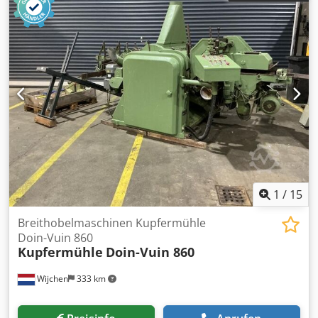
1
/
15
Breithobelmaschinen Kupfermühle
Doin-Vuin 860
Kupfermühle
Doin-Vuin 860
Wijchen
333 km