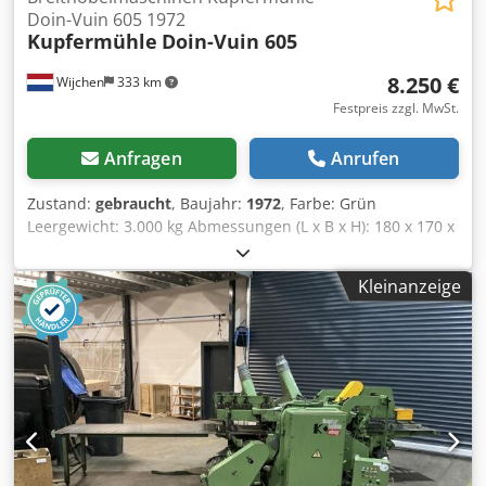
Doin-Vuin 605 1972
Kupfermühle
Doin-Vuin 605
8.250 €
Wijchen
333 km
Festpreis zzgl. MwSt.
Anfragen
Anrufen
Zustand:
gebraucht
, Baujahr:
1972
, Farbe: Grün
Leergewicht: 3.000 kg Abmessungen (L x B x H): 180 x 170 x
200 cm Vierseitiger Hobel Küpfermühle 600 Cjdpfjwnhbxex
Akqjrf Hobelbreite 600 mm Hobelhöhe 190 mm
Kleinanzeige
Winkeluntermesserwelle 9 kW Oben geneigte Messerwelle
11 kW Vertikalspindel rechts 4 kW Vertikalspindel links 5,5
kW Abmessungen ca. 1800 x 2000 x 1700 mm (LxBxH),
Gewicht 3000 kg - Baujahr: 1972 - Dokumentation
verfügbar: Nein - CE-Zertifikat vorhanden: Nein -
Seriennummer: 9552 - Max. Arbeitsbreite: 605 - Max.
Arbeitshöhe: 200 - Messertyp: Standard - Anzahl Messer
pro Hobelwelle [Stk.]: 4 - Zylinderanzahl Höhenverstellung:
2 - Höhenverstellungsart: Manuell - Min.