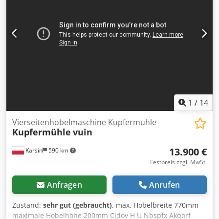
Vorschubgeschwindigkeiten: 6 / 9 / 12 / 18 m/min – Zwei
gezahnte obere Einzugswalzen – Eine obere glatte
Einzugswalze Cedpfx Akjxykn Aoqjrf – Zwei Hilfswalzen im
Tisch – Rückschlagsicherungsreihe – Stutzendurchmesser:
150 mm – Maschinenmaße (L/B/H): 160 / 140 / 170 cm –
Gewicht: 1500 kg
1
/
14
Vierseitenhobelmaschine Kupfermuhle
Kupfermühle
vuin
13.900 €
Karsin
590 km
Festpreis zzgl. MwSt.
Anfragen
Anrufen
Zustand:
sehr gut (gebraucht)
, max. Hobelbreite 770mm
maximale Hobelhöhe 200mm Cjdov H U Nbspfx Akqorf