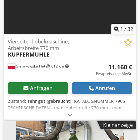
1
/
32
Vierseitenhobelmaschine,
Arbeitsbreite 770 mm
KUPFERMUHLE
11.160 €
Sierakowska Huta
612 km
Festpreis zzgl. MwSt.
Anfragen
Anrufen
Zustand:
sehr gut (gebraucht)
, KATALOGNUMMER 7966
TECHNISCHE DATEN - max. Hobelbreite 770 mm - max.
Hobelhöhe zweiseitig 200 mm - elektrische
Tischverstellung (oben/unten) - max. Hobelhöhe vierseitig
Kleinanzeige
180 mm – oben: • Einzugswelle, gezahnt •
Rückschlagsicherungen • Andruck • 2 gezahnte Ziehwellen