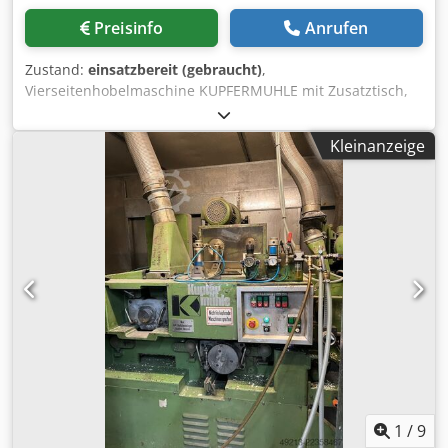
Preisinfo
Anrufen
Zustand:
einsatzbereit (gebraucht)
,
Vierseitenhobelmaschine KUPFERMUHLE mit Zusatztisch,
Multisäge 600x200mm - nach technischer Prüfung -
hergestellt in Deutschland - DOPPELSEITIGE
Kleinanzeige
ABHOBELHÖHE 200 mm - ideal für nasses Holz -
elektrische Höhenverstellung - doppelte Vorschubkette -
zusätzlicher Vortisch mit 340 mm Kopf - zusätzliches
Materialzuführsystem TECHNISCHE DATEN Hobelbreite 600
mm Hobelhöhe zweiseitig Hobelhöhe vierseitig 200 mm
100 mm Leistung der Vertikalspindelmotoren 2 x 5,5 kW
Motorleistung der unteren Spindel 7,5 kW Leistung des
Motors der oberen Welle 11 kW Motorleistung des ersten
Kopfes 4 kW Leistung des Multisägemotors 15 kW vertikale
Köpfe einstellbar vier obere Zugspindeln drei untere
Ziehwellen zwei Aufnahme-Zugwalzen vier Messer pro
Welle, Durchmesser 145 mm Csdpfx Akjr Iik Ioqerf sechs
verschiedene Vorschubgeschwindigkeiten 7 / 9 / 11,5 / 14 /
18 / 23 m/min 2 Reihen von Rückschlagverriegelungen
1
/
9
Durchmesser der Spindeln 40 mm Messerdurchmesser