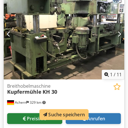
1
/
11
Breithobelmaschine
Kupfermühle
KH 30
Achern
329 km
Suche speichern
Preisinfo
Anrufen