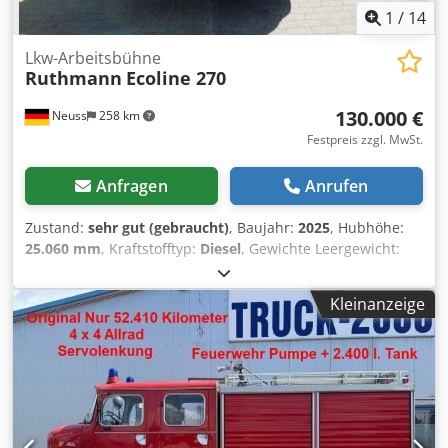
1
/
14
Lkw-Arbeitsbühne
Ruthmann
Ecoline 270
130.000 €
Neuss
258 km
Festpreis zzgl. MwSt.
Anfragen
Anrufen
Zustand:
sehr gut (gebraucht)
, Baujahr:
2025
, Hubhöhe:
25.060 mm
, Kraftstofftyp:
Diesel
, Gewichte Leergewicht:
3.332 kg Funktionell Hubkapazität: 230 kg Arbeitshöhe:
2.706 cm Arbeitsbreite: 236 cm Abmessungen des
Kleinanzeige
Laderaums: 749 x 236 x 307 cm CE-Kennzeichnung: ja
Zustand Technischer Zustand: sehr gut Optischer Zustand:
sehr gut Weitere Informationen Lieferbedingungen: EXW
Chedpfx Agozqd D Serea Max. horizontale Reichweite:
1584 m Max. Ausschlag der Arbeitsbühne in Grad: 440
Produktionsland: IT Weitere Informationen Wenden Sie
sich an Christian Theißen, um weitere Informationen zu