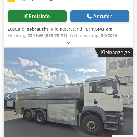
Preisinfo
Anrufen
Zustand:
gebraucht
, Kilometerstand:
1.119.443 km
,
Leistung:
294 kW (399,73 PS)
, Erstzulassung:
04/2016
,
Kraftstofftyp:
Diesel
, Leergewicht:
11.990 kg
, Achsen-
Konfiguration:
3 Achsen
, Bremsen:
Retarder
, Farbe:
Kleinanzeige
Sonstige
, Fahrerkabine:
Sonstige
, Getriebetyp:
mechanisch
, Emissionsklasse:
Euro6
, Federung:
Luft
,
Ausstattung:
ABS, Anhängerkupplung, Bordcomputer,
Differentialsperre, Klimaanlage, Tempomat
, , Hersteller:
MAN - Typ/Modell: TGS 26.400 (6x2) - Erstzulassung:
07.04.2016 - Laufleistung: 1.119.443 km - Anzahl Achsen: 3
- Schadstoffklasse: Euro6 - Getriebe: Schaltgetriebe -
Federung: Luft - Liftachse - Lenkachse - Bremse: Scheibe -
Klimaanlage - Länge: 9300 mm - Breite: 2550 mm - Höhe:
3200 mm - Leergewicht: 11990 kg - Aufbauhersteller:
Schwarte - Tankmaterial: Edelstahl - Tankvolumen gesamt:
15500 L - Tankkammern: 3 - Isoliert - Anlage-Bezeichnung:
Schwarte V 2000 - Kreiselpumpe - MAK 3002 Plus - Sampler