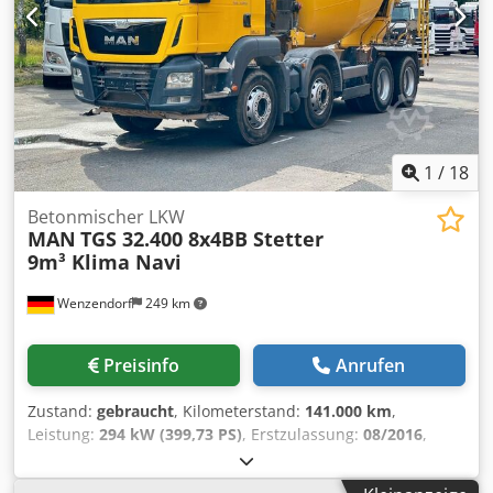
Anhänger Chedpfx Ajyvni Eogrja * Klimaanlage *
Sitzheizung * Rundumleuchten * EFH * Technische Zul.
Gesamtgewicht 22.000Kg
1
/
18
Betonmischer LKW
MAN
TGS 32.400 8x4BB Stetter
9m³ Klima Navi
Wenzendorf
249 km
Preisinfo
Anrufen
Zustand:
gebraucht
, Kilometerstand:
141.000 km
,
Leistung:
294 kW (399,73 PS)
, Erstzulassung:
08/2016
,
Gesamtgewicht:
32.000 kg
, Achsen-Konfiguration:
> 3
Achsen
, Farbe:
Gelb
, Getriebetyp:
Automatisch
,