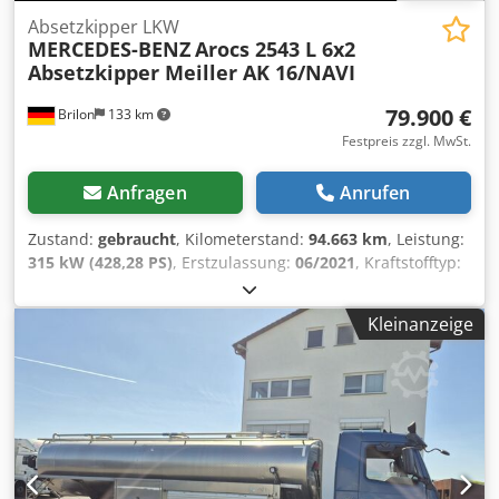
Absetzkipper LKW
MERCEDES-BENZ
Arocs 2543 L 6x2
Absetzkipper Meiller AK 16/NAVI
79.900 €
Brilon
133 km
Festpreis zzgl. MwSt.
Anfragen
Anrufen
Zustand:
gebraucht
, Kilometerstand:
94.663 km
, Leistung:
315 kW (428,28 PS)
, Erstzulassung:
06/2021
, Kraftstofftyp:
Diesel
, Gesamtgewicht:
26.000 kg
, Achsen-Konfiguration:
3
Achsen
, Farbe:
Blau
, Getriebetyp:
Automatisch
,
Kleinanzeige
Emissionsklasse:
Euro6
, Baujahr:
2021
, Ausstattung:
ABS,
Elektronisches Stabilitätsprogramm (ESP), Klimaanlage,
Navigationssystem, Rußfilter
, Interne Fahrzeugnr.:
96828A Mercedes-Benz Arocs 2543 L 6x2 Absetzkipper
über 7,5t ? robust, effizient, einsatzbereit Dieser unfallfreie
Mercedes-Benz Arocs überzeugt als zuverlässiger LKW für
harte Baustellen- und Transportaufgaben. Als
Gebrauchtwagen in außen enzianblau präsentiert er sich