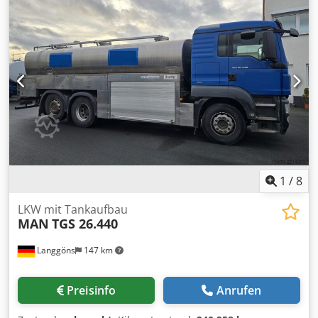
1
/
8
LKW mit Tankaufbau
MAN
TGS 26.440
Langgöns
147 km
Preisinfo
Anrufen