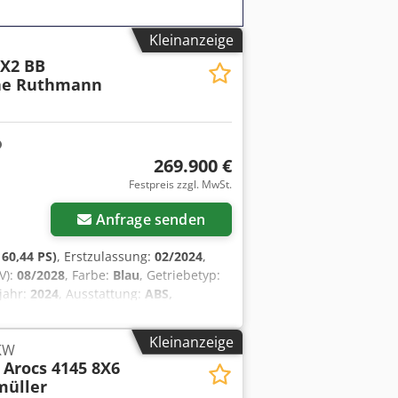
Kleinanzeige
4X2 BB
ne Ruthmann
269.900 €
Festpreis zzgl. MwSt.
Anfrage senden
60,44 PS)
, Erstzulassung:
02/2024
,
V):
08/2028
, Farbe:
Blau
, Getriebetyp:
jahr:
2024
, Ausstattung:
ABS,
auf unserem Hof in Kaufungen. Mehr
 8.160 4x2 BB Hubarbeitsbühne
Kleinanzeige
LKW
hter MAN TGL 8.160 4x2 BB mit
Arocs 4145 8X6
as Fahrzeug hat lediglich 3.228 km
müller
imale Korbtragfähigkeit von 350 kg