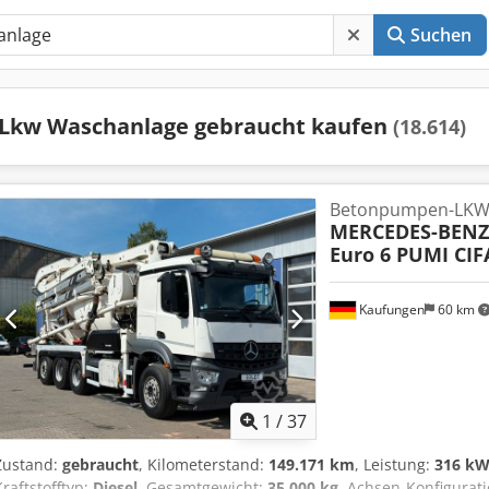
Suchen
Lkw Waschanlage gebraucht kaufen
(18.614)
Betonpumpen-LK
MERCEDES-BENZ
Euro 6 PUMI CI
Kaufungen
60 km
1
/
37
Zustand:
gebraucht
, Kilometerstand:
149.171 km
, Leistung:
316 kW
Kraftstofftyp:
Diesel
, Gesamtgewicht:
35.000 kg
, Achsen-Konfigurat