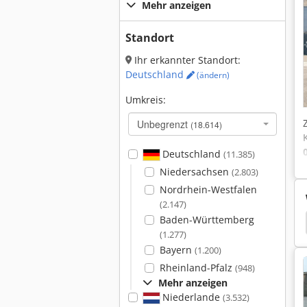
Mehr anzeigen
Standort
Ihr erkannter Standort:
Deutschland
(ändern)
Umkreis:
Unbegrenzt
(18.614)
Deutschland
(11.385)
Niedersachsen
(2.803)
Nordrhein-Westfalen
(2.147)
Baden-Württemberg
Mercedes Arcos Kipper
Mercedes Benz Kipper
(1.277)
Bayern
(1.200)
Rheinland-Pfalz
(948)
Mehr anzeigen
Niederlande
(3.532)