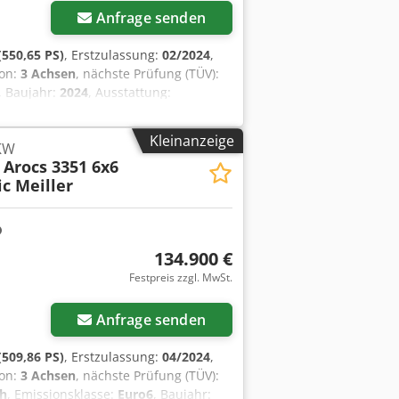
Fahrzeug in Zahlung. Finanzierung
Anfrage senden
550,65 PS)
, Erstzulassung:
02/2024
,
ion:
3 Achsen
, nächste Prüfung (TÜV):
, Baujahr:
2024
, Ausstattung:
erfügung auf unserem Hof in Kaufungen
 Bulgarisch, Russisch) * Viktoria
Kleinanzeige
LKW
ngsbeispiel: * Interne Nummer:
Arocs 3351 6x6
 Ask * Anzahlung: 10% *
c Meiller
 40.980,00 ¤ Wenn das Angebot
 kontaktieren Sie uns unter Hr.
erne nehmen wir Ihr gebrauchtes
lich. GOLEC NUTZFAHRZEUGE GMBH Wir
134.900 €
 Bulgarisch. ----.
Festpreis zzgl. MwSt.
Anfrage senden
509,86 PS)
, Erstzulassung:
04/2024
,
ion:
3 Achsen
, nächste Prüfung (TÜV):
h
, Emissionsklasse:
Euro6
, Baujahr: