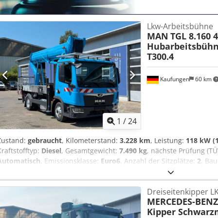
Lkw-Arbeitsbühne
MAN
TGL 8.160 
Hubarbeitsbüh
T300.4
Kaufungen
60 km
1
/
24
Zustand:
gebraucht
, Kilometerstand:
3.228 km
, Leistung:
118 kW (1
Kraftstofftyp:
Diesel
, Gesamtgewicht:
7.490 kg
, nächste Prüfung (TÜ
Automatisch
, Emissionsklasse:
Euro6
, Anzahl der Sitzplätze:
2
, Bau
Klimaanlage
, Interne Fahrzeugnr.: VTC20044 Ab sofort verfügbar 
INFO unter: ? Luis Lucena ? Viktoria Sologubova Deutsch MAN TGL
Dreiseitenkipper 
Ruthmann Steiger T300.4 | Euro 6d Zum Verkauf steht ein gebrauc
MERCEDES-BENZ
Ruthmann Steiger T300.4 Hubarbeitsbühne aus dem Baujahr 2024. D
Kipper Schwarz
und 304 Gesamtbetriebsstunden. Die Arbeitsbühne bietet eine max