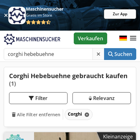
Maschinensucher
Zur App
Gratis im Store
Verkaufen
Suchen
Corghi Hebebuehne gebraucht kaufen
(1)
Filter
Relevanz
Corghi
Alle Filter entfernen
Kleinanzeige