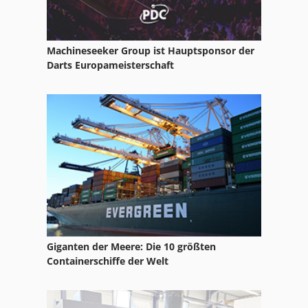
Kfz Hebebuehne
Kfz Scherenhebebuehne
Machineseeker Group ist Hauptsponsor der
Kurzhobler Ubk
Darts Europameisterschaft
Lgu Haecksler
Lkw Arbeitsbühne
Mobile Hebebühne
Niftylift Arbeitsbühne
Omcn Hebebuehne
Scherenarbeitsbühne
Giganten der Meere: Die 10 größten
Scherenbuehne
Containerschiffe der Welt
Scherenbühne