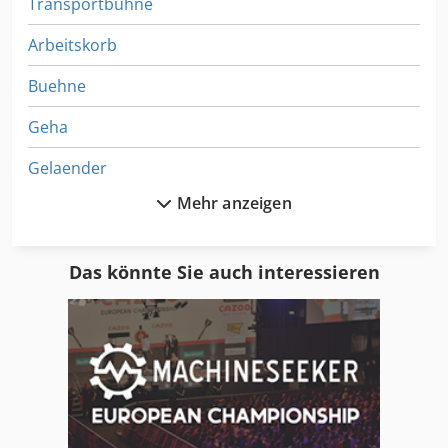
Transportbühne
Arbeitskorb
Buehne
Geha
Gelaender
Mehr anzeigen
Gelenkarbeitsbühne
Hebebuehne
Das könnte Sie auch interessieren
Hebebühne Kfz
Hubarbeitsbuehne
Hubbuehne
Hydraulik Lift