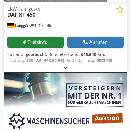
LKW-Fahrgestell
DAF
XF 450
Langgöns
147 km
Preisinfo
Anrufen
Zustand:
gebraucht
, Kilometerstand:
615.540 km
,
Leistung:
330 kW (448,67 PS)
, Erstzulassung:
08/2020
,
Kraftstofftyp:
Diesel
, Gesamtgewicht:
26.000 kg
, Achsen-
Konfiguration:
3 Achsen
, nächste Prüfung (TÜV):
01/2027
,
Bremsen:
Motorbremsung
, Farbe:
Blau
, Fahrerkabine:
Sonstige
, Getriebetyp:
Automatisch
, Emissionsklasse:
Euro6
, Federung:
Blatt-Luft
, Anzahl der Sitzplätze:
2
,
Ausstattung:
ABS, Anhängerkupplung, Bordcomputer,
Differentialsperre
, , Hersteller: DAF - Typ/Modell: XF 450 -
Erstzulassung: 21.08.2020 - Laufleistung: 615.540 km -
Anzahl Achsen: 3 - Schadstoffklasse: Euro6 - Fahrerhaus: L
- Getriebe: Automatik - Dauerbremse: Motorbremse -
Federung: Blatt-Luft - Liftachse - Lenkachse - Bremse: