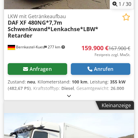
6 mehrere Fahrzeuge sofort verfügbar passende Anhänger
1
/
30
verfügbar Chjdpfx Adoyg Tbyekja
LKW mit Getränkeaufbau
DAF
XF 480NG*7,7m
Schwenkwand*Lenkachse*LBW*
Retarder
159.900 €
Bernkastel-Kues
277 km
167.900 €
Festpreis zzgl. MwSt.
Anfragen
Anrufen
Zustand:
neu
, Kilometerstand:
100 km
, Leistung:
355 kW
(482,67 PS)
, Kraftstofftyp:
Diesel
, Gesamtgewicht:
26.000
kg
, Achsen-Konfiguration:
3 Achsen
, Bremsen:
Retarder
,
Farbe:
Weiß
, Getriebetyp:
Automatisch
, Emissionsklasse:
Kleinanzeige
Euro6
, Gesamtbreite:
2.550 mm
, Gesamthöhe:
3.700 mm
,
Laderaumvolumen:
42 m³
, Laderaumlänge:
7.750 mm
,
Laderaumbreite:
2.480 mm
, Laderaumhöhe:
2.200 mm
,
Ausstattung:
ABS, Elektronisches Stabilitätsprogramm
(ESP), Klimaanlage, Ladebordwand, Navigationssystem,