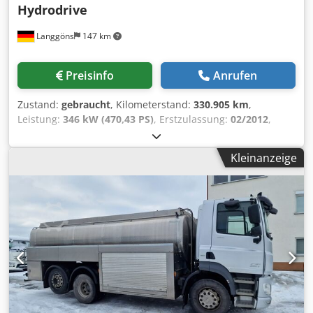
Hydrodrive
Langgöns
147 km
Preisinfo
Anrufen
Zustand:
gebraucht
, Kilometerstand:
330.905 km
,
Leistung:
346 kW (470,43 PS)
, Erstzulassung:
02/2012
,
Kraftstofftyp:
Diesel
, Leergewicht:
10.650 kg
, Achsen-
Konfiguration:
2 Achsen
, Farbe:
Weiß
, Fahrerkabine:
Kleinanzeige
Sonstige
, Getriebetyp:
Automatisch
, Emissionsklasse:
Euro5
, Federung:
Sonstige
, Ausstattung:
ABS,
Anhängerkupplung, Bordcomputer, Differentialsperre,
Klimaanlage, Tempomat
, , Hersteller: Renault -
Typ/Modell: Lander 460 4x2 Hydrodrive - Erstzulassung:
13.02.2012 - Laufleistung: 330.905 km - Anzahl Achsen: 2 -
Schadstoffklasse: Euro5 - Getriebe: Automatik - Bremse:
Scheibe - Klimaanlage - Leergewicht: 10650 kg -
Aufbauhersteller: Jansky - Tankmaterial: Edelstahl -
Tankvolumen gesamt: 11000 L - Tankkammern: 3 - Anlage-
Bezeichnung: Jansky Optimate - Kreiselpumpe - DICO 700 -