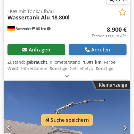
LKW mit Tankaufbau
Wassertank Alu 18.800l
8.900 €
Bovenden
60 km
Festpreis zzgl. MwSt.
Anfragen
Anrufen
Zustand:
gebraucht
, Kilometerstand:
1.001 km
, Farbe:
Weiß
, Fahrerkabine:
Sonstige
, Getriebetyp:
Sonstige
,
Fahrzeugstandort: im Zulauf / in transit, Aufbau:
Wassertank Alu 18.000l auf Wechselbrückenrahmen
Kleinanzeige
ZUBEHÖRANGABEN OHNE GEWÄHR, Änderungen,
Zwischenverkauf und Irrtümer vorbehalten!
Chjdpfezpfmfox Adkoa - .
Suche speichern