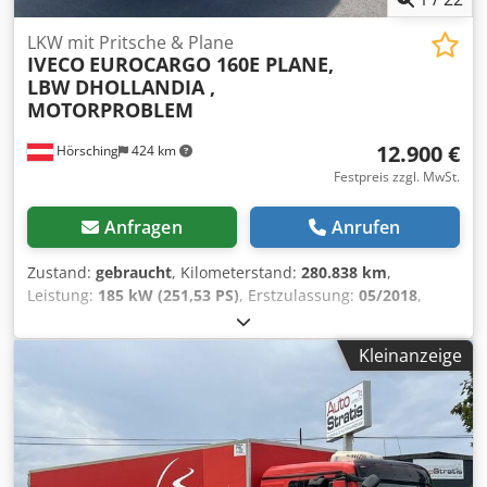
LKW mit Pritsche & Plane
IVECO
EUROCARGO 160E PLANE,
LBW DHOLLANDIA ,
MOTORPROBLEM
12.900 €
Hörsching
424 km
Festpreis zzgl. MwSt.
Anfragen
Anrufen
Zustand:
gebraucht
, Kilometerstand:
280.838 km
,
Leistung:
185 kW (251,53 PS)
, Erstzulassung:
05/2018
,
Kraftstofftyp:
Diesel
, Leergewicht:
6.840 kg
, maximales
Ladegewicht:
9.075 kg
, Gesamtgewicht:
15.990 kg
, Achsen-
Kleinanzeige
Konfiguration:
2 Achsen
, Radstand:
4.815 mm
, Bremsen:
Motorbremsung
, Fahrerkabine:
Schlafkabine
, Getriebetyp:
mechanisch
, Emissionsklasse:
Euro6
, Federung:
Blatt-Luft
,
Anzahl der Sitzplätze:
2
, Gesamtlänge:
2.550 mm
,
Gesamtbreite:
3.800 mm
, Gesamthöhe:
9.120 mm
,
Laderaumlänge:
7.200 mm
, Anzahl der Betten:
2
,