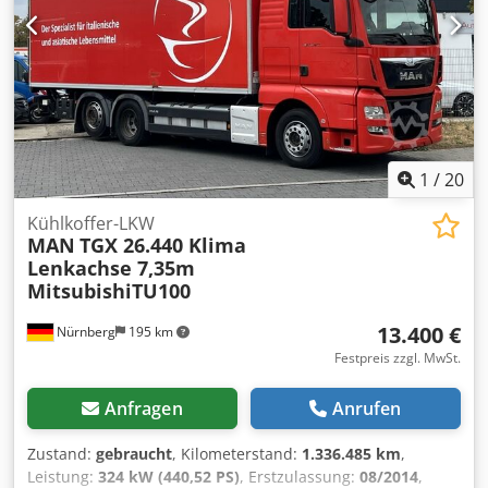
Ausstattung:
ABS, Differentialsperre, Druckluftbremse,
Klimaanlage, LKW-Zulassung
, | Iveco Eurocargo 160 |
Motor hat Druck im Kurbelgehäuse!!!! | Ist aber fahrbereit
| Dhollandia Ladebordwand 1500 kg | Schaltgetriebe,
EURO6, Klima | Standheizung, el. Fenster | Manual
Getriebe | Ladelänge: 7,20 m | Radstand: 4815mm |
Irrtum, Eingabefehler und Vorverkauf vorbehalten.
Chjdpozrtx Iefx Adkja
1
/
20
Kühlkoffer-LKW
MAN
TGX 26.440 Klima
Lenkachse 7,35m
MitsubishiTU100
13.400 €
Nürnberg
195 km
Festpreis zzgl. MwSt.
Anfragen
Anrufen
Zustand:
gebraucht
, Kilometerstand:
1.336.485 km
,
Leistung:
324 kW (440,52 PS)
, Erstzulassung:
08/2014
,