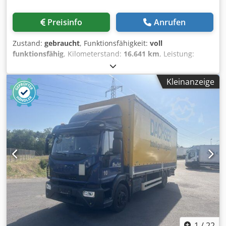
Preisinfo
Anrufen
Zustand:
gebraucht
, Funktionsfähigkeit:
voll
funktionsfähig
, Kilometerstand:
16.641 km
, Leistung:
264,78 kW (360,00 PS)
, Erstzulassung:
05/2009
,
Kraftstofftyp:
Diesel
, Gesamtgewicht:
20.000 kg
, Achsen-
Kleinanzeige
Konfiguration:
4x4
, Kraftstoff:
Diesel
, Bremsen:
Motorbremsung
, Farbe:
Orange
, Fahrerkabine:
Fahrerhaus
, Getriebetyp:
Automatisch
, Federung:
Blatt
,
Baujahr:
2009
, Ausstattung:
ABS, Airbag, Allradantrieb,
Differentialsperre, Hydraulik, Klimaanlage,
Nebelscheinwerfer
, Flughafen Kehrblasgerät - Bucher-
Guyer P 21 C , Breite Walzenbesen : 4200 mm
Schneeschieber : Zaugg G50K-550-5-35 ,Breite 5500 mm
Allrad , 2036 Daimler-Benz -Actros Csdpfxet E Srgj Adksha
Kilometer 16.641 Einsatzbereit
1
/
22