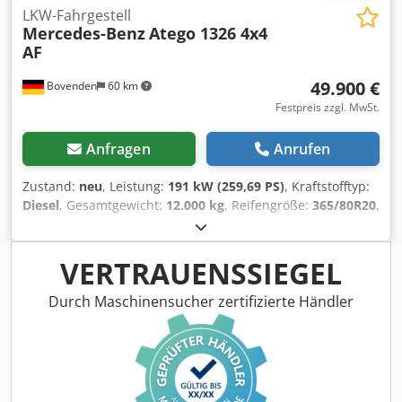
erhältlich! ZUBEHÖRANGABEN OHNE GEWÄHR,
LKW-Fahrgestell
Mercedes-Benz
Atego 1326 4x4
Änderungen, Zwischenverkauf und Irrtümer vorbehalten!
AF
Chedpfxezpfmls Adkea - .
49.900 €
Bovenden
60 km
Festpreis zzgl. MwSt.
Anfragen
Anrufen
Zustand:
neu
, Leistung:
191 kW (259,69 PS)
, Kraftstofftyp:
Diesel
, Gesamtgewicht:
12.000 kg
, Reifengröße:
365/80R20
,
Achsen-Konfiguration:
4x4
, Radstand:
3.860 mm
, Bremsen:
Motorbremsung
, Farbe:
Rot
, Fahrerkabine:
Fahrerhaus
,
Getriebetyp:
Automatisch
, Emissionsklasse:
Euro5
,
VERTRAUENSSIEGEL
Federung:
Blatt
, Anzahl der Sitzplätze:
3
, Ausstattung:
ABS, Allradantrieb, Anhängerkupplung,
Durch Maschinensucher zertifizierte Händler
Differentialsperre, Kabine, Ladebordwand,
Nebelscheinwerfer, Standheizung, Tempomat,
Zusatzscheinwerfer
, Fahrzeugstandort: Bovenden, Kz.
Haus, 1x Luftsitz, Doppelsitzbank, E-Spiegel, Standheizung,
Telligent Schaltautomatik, ABS (Antiblockiersystem),