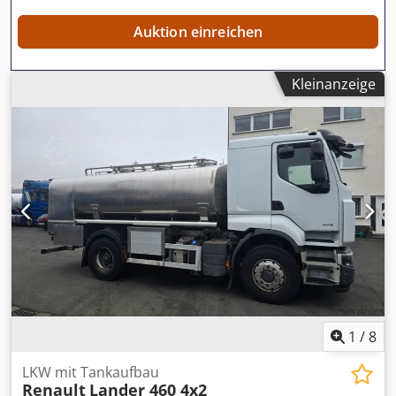
Scheibe - Länge: 9250 mm - Breite: 2550 mm - Höhe: 3400
mm - HU-Termin: 01.2027 Cedpfxszqvb Ns Adkjha
Auktion einreichen
Kleinanzeige
1
/
8
LKW mit Tankaufbau
Renault
Lander 460 4x2