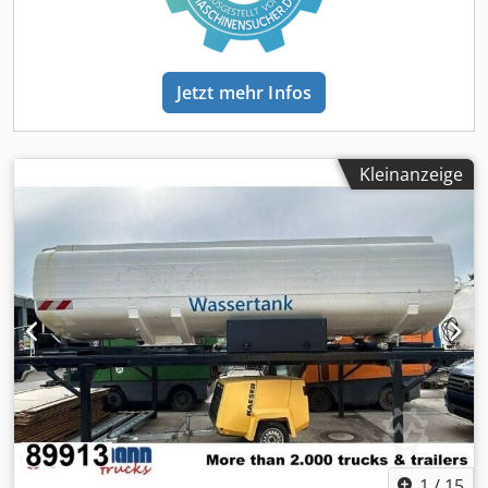
Konstantdrossel, Differentialsperre, Nebelscheinwerfer,
Rundumleuchte, Blattfederung, AHK Luft+Licht, U-Schutz,
Dachluke, Umweltplakette grün Radstand: 3860 mm
TROMMELBREMSE AN VA UND HA, S-FAHRERHAUS, 180
Jetzt mehr Infos
MM VERLÄNGERT, TELLIGENT-SCHALTAUTOMATIK,
GETRIEBE G 85-6/6,7-0,73, WARMLUFT-ZUSATZHEIZUNG,
2000 W, MOTOR, R6, LA, 188 KW (256 PS), 2200/MIN,
BLUETEC 5 (EURO V), MITTELSITZ, MIT SICHERHEITSGURT!
Kleinanzeige
Reserverad gegen Aufpreis erhältlich! ZUBEHÖRANGABEN
OHNE GEWÄHR, Änderungen, Zwischenverkauf und
Irrtümer vorbehalten! - . Chsdpfx Adjzpfmxsksa
1
/
15