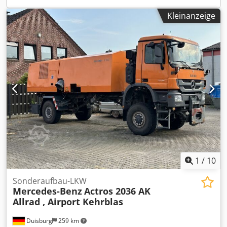
- Erstzulassung: 25.10.2016 - Laufleistung: 897.942 km -
Kleinanzeige
Anzahl Achsen: 3 - Schadstoffklasse: Euro6 - Getriebe:
Automatik - Federung: Luft - Liftachse - Lenkachse -
Bremse: Scheibe - Länge: 9020 mm - Breite: 2500 mm -
Höhe: 3210 mm - Leergewicht: 11635 kg - HU-Termin:
02.2024 - Aufbauhersteller: Schwarte - Tankmaterial:
Edelstahl - Tankvolumen gesamt: 16500 L - Tankkammern:
3 - Anlage-Bezeichnung: Schwarte V 2000 - Kreiselpumpe -
MAK 3002 - Sampler Probe - CIP-Reinigung Cjdpsq Umu
Uefx Adkeha
1
/
10
Sonderaufbau-LKW
Mercedes-Benz
Actros 2036 AK
Allrad , Airport Kehrblas
Duisburg
259 km