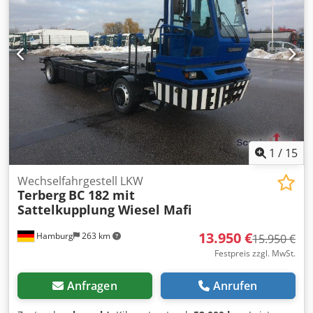
1
/
15
Wechselfahrgestell LKW
Terberg
BC 182 mit
Sattelkupplung Wiesel Mafi
13.950 €
Hamburg
263 km
15.950 €
Festpreis zzgl. MwSt.
Anfragen
Anrufen