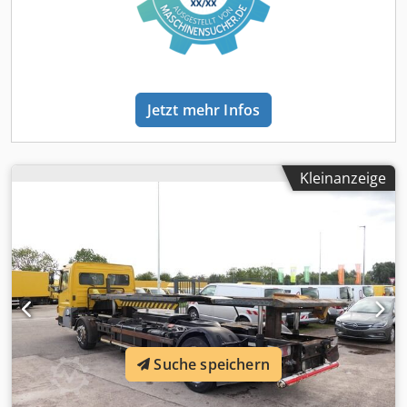
leistungsstarken 4.249-ccm-Dieselmotor, bietet es 110 kW
(150 PS) Leistung. Das Getriebe ist eine Automatik, die eine
einfache Handhabung gewährleistet. Der robuste
Geländewagen weist eine Laufleistung von 169.145
Kilometern und 16.348 Betriebsstunden auf, was für einen
Jetzt mehr Infos
Gebrauchszustand spricht. Die Fahrzeugabmessungen
betragen in der Höhe 2.900 mm, in der Breite 2.550 mm
und in der Länge 9.300 mm, bei einem zulässigen
Gesamtgewicht von 18.000 kg. Die Schadstoffklasse ist Euro
Kleinanzeige
3, und das Fahrzeug ist mit einer gelben Umweltplakette
der Klasse 3 ausgestattet. Der Transporter bietet Platz für
zwei Personen und ist in der Farbe Gelb (metallic)
gehalten. Der KAMAG WBH 25 Wiesel ist mit einer
Sattelkupplung, Klimaanlage und Standheizung
ausgestattet &#8211, ideale Eigenschaften für einen
komfortablen Einsatz im gewerblichen Bereich. Chsdpor
Uznnsfx Ak Toa Kilometerstand: 169145 Km
Betriebsstunden: 16348 Std. Verkauf nur an
Gewerbetreibende (Landwirtschaft, Freiberufler, Klein-
Suche speichern
und Großgewerbe) oder Export. Irrtum und
Zwischenverkauf vorbehalten.