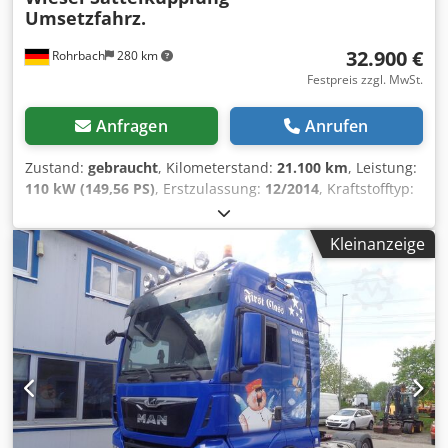
Umsetzfahrz.
32.900 €
Rohrbach
280 km
Festpreis zzgl. MwSt.
Anfragen
Anrufen
Zustand:
gebraucht
, Kilometerstand:
21.100 km
, Leistung:
110 kW (149,56 PS)
, Erstzulassung:
12/2014
, Kraftstofftyp:
Diesel
, Leergewicht:
8.600 kg
, maximales Ladegewicht:
9.400 kg
, Gesamtgewicht:
18.000 kg
, Kraftstoff:
Diesel
,
Kleinanzeige
Farbe:
Gelb
, Fahrerkabine:
Sonstige
, Getriebetyp:
Automatisch
, Emissionsklasse:
Euro3
, Federung:
Sonstige
,
Anzahl der Sitzplätze:
2
, Gesamtlänge:
9.300 mm
, Baujahr:
2014
, Betriebsstunden:
21.100 h
, Bauhöhe:
2.900 mm
,
Ausstattung:
ABS
, 144688 km 21100 Betriebsstunden
Ankauf oder Inzahlungnahme von: - Transportern -
Staplern - Nutzfahrzeugen - Spezialfahrzeugen - Fuhrparks
Cjdpfx Akozrp R Tj Teha Sehr große Auswahl an Iveco Daily,
Volkswagen Caddy und Volkswagen T5 der Deutschen Post.
Sonstiges: - Verschiedene Verlademöglichkeiten -