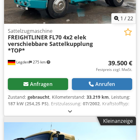
1
/
22
Sattelzugmaschine
FREIGHTLINER
FL70 4x2 elek
verschiebbare Sattelkupplung
*TOP*
39.500 €
Legden
275 km
Festpreis zzgl. MwSt.
Anfragen
Anrufen
Zustand:
gebraucht
, Kilometerstand:
33.219 km
, Leistung:
187 kW (254,25 PS)
, Erstzulassung:
07/2002
, Kraftstofftyp:
Diesel
, Gesamtgewicht:
13.150 kg
, Achsen-Konfiguration:
2
Achsen
, nächste Prüfung (TÜV):
11/2022
, Farbe:
Beige
,
Kleinanzeige
Getriebetyp:
Automatisch
, Emissionsklasse:
Euro5
,
Ausstattung:
Klimaanlage
, * Radio * verschiebbare
Sattelkupplung * 6 Zylinder Reihen Motor von Mercedes *