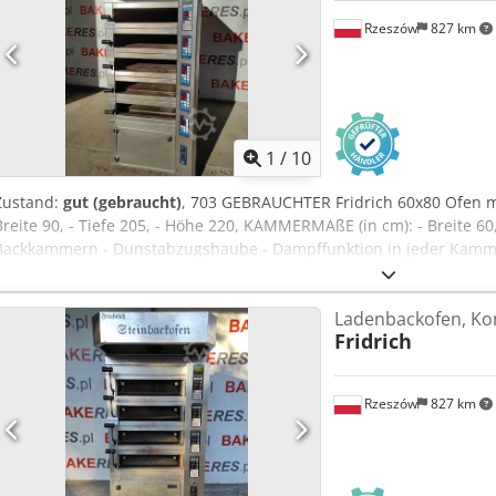
Rzeszów
827 km
1
/
10
Zustand:
gut (gebraucht)
, 703 GEBRAUCHTER Fridrich 60x80 Ofen m
Breite 90, - Tiefe 205, - Höhe 220, KAMMERMAßE (in cm): - Breite 60
Backkammern - Dunstabzugshaube - Dampffunktion in jeder Kamm
betriebsbereite Gerät steht zur Besichtigung in unserem Lager (36-
kostenpflichtige Optionen: Überholung / Transport / Montage / Inb
Ladenbackofen, Kond
Nettopreis. Dkedpfx Ajrdvkkon Nsr WIR SPRECHEN ENGLISCH, DE
Fridrich
UKRAINISCH.
Rzeszów
827 km