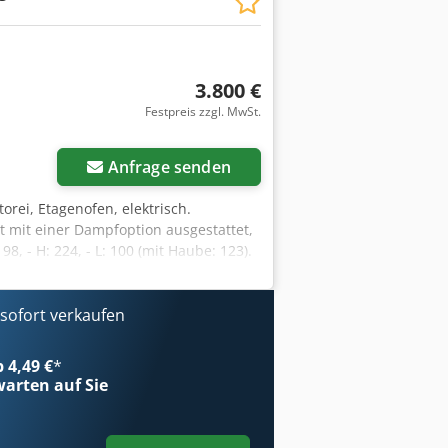
3.800 €
Festpreis zzgl. MwSt.
Anfrage senden
orei, Etagenofen, elektrisch.
 mit einer Dampfoption ausgestattet,
, - H: 224, - L: 100 (mit Haube: 123).
 48 - H: 19.5/13.5/15. Das Gerät steht
Zahlbare Optionen: Transport /
 SPRECHEN ENGLISCH, DEUTSCH UND
ofort verkaufen
 508-195-853
b 4,49 €
*
arten auf Sie