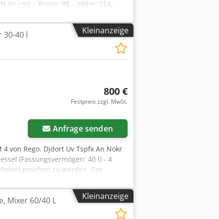
n cm): - Breite: 98, - Höhe: 214, -
Höhe: 18/15/15. Das Gerät ist zur
ügbare kostenpflichtige Optionen:
Kleinanzeige
 30-40 l
n Nettopreis. Wir sprechen Englisch,
nen: Witold 508-195-853
800 €
Festpreis zzgl. MwSt.
Anfrage senden
M 4 von Rego. Djdort Uv Tspfx An Nokr
essel (Fassungsvermögen: 40 l) - 4
, Polen) gesehen zu werden. Der
GLISCH UND FRANZÖSISCH
Kleinanzeige
, Mixer 60/40 L