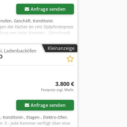
Anfrage senden
enofen, Geschäft, Konditorei.
en der Fächer (in cm): Djdpfsrdvqmox
pfung von jeder Kammer - Gärschrank
 unserem Lager (36-068 Bachórz, Polen).
ion / Inbetriebnahme. Der angegebene
Kleinanzeige
ei, Ladenbacköfen
, RUSSISCH UND UKRAINISCH.
O
3.800 €
Festpreis zzgl. MwSt.
Anfrage senden
Konditorei-, Etagen-, Elektro-Ofen.
 3 - jede Kammer verfügt über eine