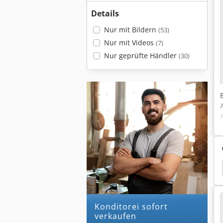
Details
Nur mit Bildern
(53)
Nur mit Videos
(7)
Nur geprüfte Händler
(30)
hine
Hobart
Hobart Uw 105
Hobart Ucx
konditorei sofort
verkaufen