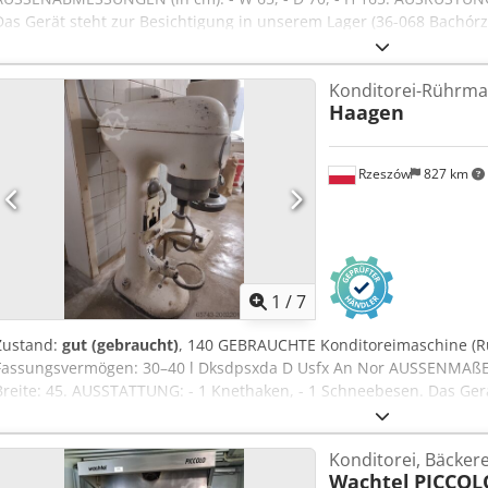
Das Gerät steht zur Besichtigung in unserem Lager (36-068 Bachórz
ist ein Nettopreis Dkodpfort Tgxox An Nsr WIR SPRECHEN ENGLI
Konditorei-Rührmas
Haagen
Rzeszów
827 km
1
/
7
Zustand:
gut (gebraucht)
, 140 GEBRAUCHTE Konditoreimaschine (
Fassungsvermögen: 30–40 l Dksdpsxda D Usfx An Nor AUSSENMAßE (in
Breite: 45. AUSSTATTUNG: - 1 Knethaken, - 1 Schneebesen. Das Gerä
unserem Lager (36-068 Bachórz, Polen) besichtigt werden. Verfügba
Überholung / Transport / Montage / Inbetriebnahme. Der angegebe
Konditorei, Bäcker
ENGLISCH, DEUTSCH, FRANZÖSISCH, RUSSISCH, UKRAINISCH.
Wachtel
PICCOL