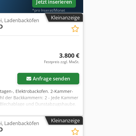
Jetzt inserieren
*pro Inserat/Monat
Kleinanzeige
ei, Ladenbacköfen
O
3.800 €
Festpreis zzgl. MwSt.
Anfrage senden
tagen-, Elektrobackofen. 2-Kammer-
ahl der Backkammern: 2 - Jede Kammer
k, Blechablage und Dunstabzugshaube.
0, - Höhe: 190 (mit Haube 216)
in unserem Lager (36-068 Bachórz,
Kleinanzeige
ei, Ladenbacköfen
 Transport / Montage / Inbetriebnahme.
O
CH, FRANZÖSISCH, RUSSISCH UND