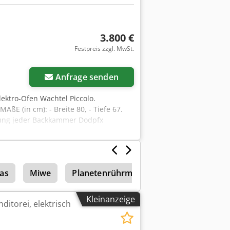
3.800 €
Festpreis zzgl. MwSt.
Anfrage senden
ektro-Ofen Wachtel Piccolo.
ßE (in cm): - Breite 80, - Tiefe 67.
ung jeder Backkammer Dodpfx
len) besichtigungsbereit. Verfügbare
etriebnahme. Der angegebene Preis ist
CH UND UKRAINISCH.
as
Miwe
Planetenrührmaschinen
Kleinanzeige
itorei, elektrisch