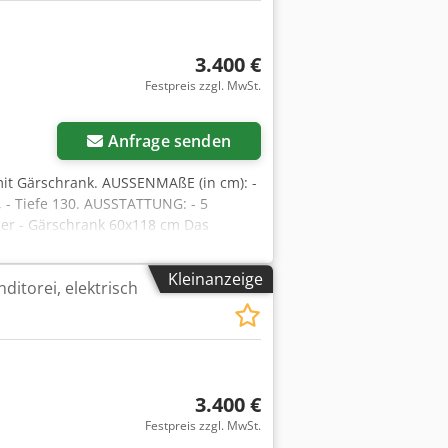
3.400 €
Festpreis zzgl. MwSt.
Anfrage senden
it Gärschrank. AUSSENMAßE (in cm): -
, - Tiefe 130. AUSSTATTUNG: - 5
er - Gärschrank 60x118 cm Das
068 Bachórz, Polen). Verfügbare
etriebnahme. Der angegebene Preis ist
Kleinanzeige
itorei, elektrisch
UTSCH, FRANZÖSISCH, RUSSISCH UND
3.400 €
Festpreis zzgl. MwSt.