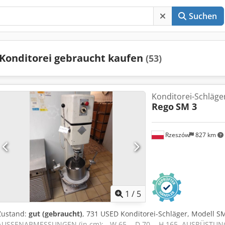
Suchen
Konditorei gebraucht kaufen
(53)
Konditorei-Schläger
Rego
SM 3
Rzeszów
827 km
1
/
5
Zustand:
gut (gebraucht)
, 731 USED Konditorei-Schläger, Modell SM
AUSSENABMESSUNGEN (in cm): - W 65, - D 70, - H 165. AUSRÜSTUNG: