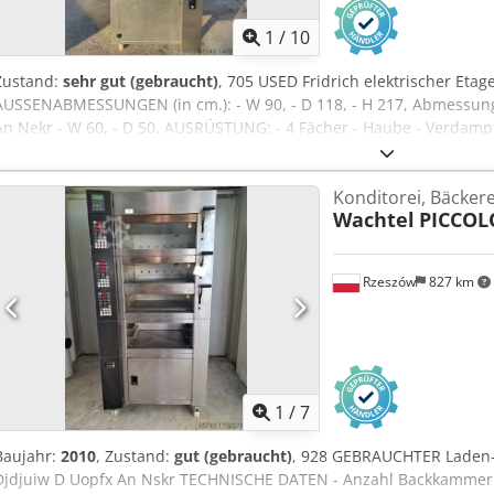
1
/
10
Zustand:
sehr gut (gebraucht)
, 705 USED Fridrich elektrischer Etag
AUSSENABMESSUNGEN (in cm.): - W 90, - D 118, - H 217, Abmessung
An Nekr - W 60, - D 50. AUSRÜSTUNG: - 4 Fächer - Haube - Verdam
für 60x40 Schalen. Die Maschine, bereit zur Besichtigung, steht in
Zahlbare Optionen verfügbar: Aufarbeitung / Transport / Installat
Konditorei, Bäcker
Preis ist netto. WIR SPRECHEN ENGLISCH, DEUTSCH, FRANZÖSISCH
Wachtel
PICCOL
Rzeszów
827 km
1
/
7
Baujahr:
2010
, Zustand:
gut (gebraucht)
, 928 GEBRAUCHTER Laden-, 
Djdjuiw D Uopfx An Nskr TECHNISCHE DATEN - Anzahl Backkammern: