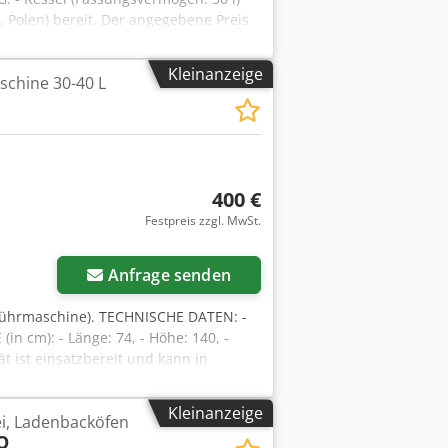
, Polen) bereit. Der angegebene Preis
SCH, DEUTSCH UND FRANZÖSISCH
Kleinanzeige
chine 30-40 L
400 €
Festpreis zzgl. MwSt.
Anfrage senden
Rührmaschine). TECHNISCHE DATEN: -
 cm): - Länge: 74, - Höhe: 140, -
t ist einsatzbereit und kann in
re kostenpflichtige Optionen:
ne Preis ist Netto. WIR SPRECHEN
Kleinanzeige
ei, Ladenbacköfen
O