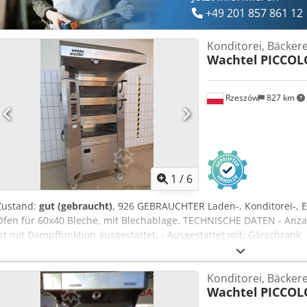
+49 201 857 861 12
Konditorei, Bäcker
Wachtel
PICCOL
Rzeszów
827 km
1
/
6
Zustand:
gut (gebraucht)
, 926 GEBRAUCHTER Laden-, Konditorei-, E
Ofen für 60x40 Bleche, mit Blechablage. TECHNISCHE DATEN - Anz
ist mit Dampffunktion ausgestattet, - Ausgestattet mit: Gärschran
Dodpfx Aouiwvksn Nokr AUSSENMAßE (in cm) - Breite: 97, - Tiefe: 10
KAMMERMAßE (in cm) - 60x47x16 (für 1 Blech 60x40) Das Gerät ist 
Konditorei, Bäcker
Polen) besichtigungsbereit. Verfügbare kostenpflichtige Optionen:
Wachtel
PICCOL
Der angegebene Preis ist Netto. WIR SPRECHEN ENGLISCH, DEUTS
UKRAINISCH.