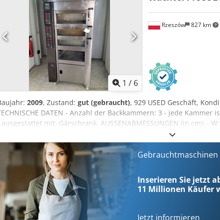
Rzeszów
827 km
1
/
6
Baujahr:
2009
, Zustand:
gut (gebraucht)
, 929 USED Geschäft, Kondit
TECHNISCHE DATEN - Anzahl der Backkammern: 3 - jede Kammer ist
- ausgestattet mit: Gärschrank. AUSSENABMESSUNGEN (in cm): - W: 98
Dkedpfx Ajuiw I Tsn Ner abmessungen des fachs (in cm.) - W: 60, - D:
zur Besichtigung in unserem Lager (36-068 Bachórz, Polen) bereit. 
Montage / Inbetriebnahme. Der angegebene Preis ist netto. WIR
Gebrauchtmaschinen s
FRANZÖSISCH, RUSSISCH, UKRAINISCH. Mehr Informationen: Witold
Inserieren Sie jetzt a
11 Millionen
Käufer w
Jetzt informieren