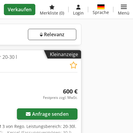
Verkaufen
Sprache
Merkliste
(0)
Login
Menü
Relevanz
Kleinanzeige
 20-30 l
600 €
Festpreis zzgl. MwSt.
Anfrage senden
 3 von Rego. Leistungsbereich: 20-30l.
 - Kessel (Fassungsvermögen: 30 l)