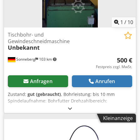
1
/
10
Tischbohr- und
Gewindeschneidmaschine
Unbekannt
500 €
Sonneberg
103 km
Festpreis zzgl. MwSt.
Anfragen
Anrufen
Zustand:
gut (gebraucht)
, Bohrleistung: bis 10 mm
Spindelaufnahme: Bohrfutter Drehzahlbereich:
Durchmesser Riemenscheiben Motorseitig:
Spindelseiteseite: 38; 48; 66; 78 mm 90; 104; 120; 133 mm
Kleinanzeige
Motordrehzahl: 800 U/min Hub: 100 mm Ausladung: 300
mm Dksdpjh Hrkisfx Akpsr Tisch: 400 x 400 mm Abstand
Tisch – Bohfutter max: 580 mm Abstand Tisch – Bohrfutter