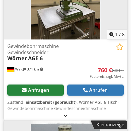
1
/
8
Gewindebohrmaschine
Gewindeschneider
Wörner
AGE 6
760 €
Wald
371 km
800 €
Festpreis zzgl. MwSt.
Anfragen
Anrufen
Zustand:
einsatzbereit (gebraucht)
, Wörner AGE 6 Tisch-
Gewindebohrmaschine Gewindeschneidmaschine
Ausladung: 130mm Gewindetiefe: mechanisch einstellbar
Zwei Drehzahlen Fußbedinung Manuell und Automatik
Kleinanzeige
betrieb möglich. Platzbedarf: ca. 650mm x 350mm x