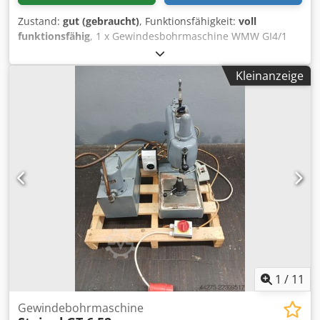
Zustand:
gut (gebraucht)
, Funktionsfähigkeit:
voll
funktionsfähig
, 1 x Gewindesbohrmaschine WMW GI4/1
mit Kühlmitteleinrichtung Die Maschine kann unter Strom
besichtigt werden. Dodpfszk I Alox Akpskr
Kleinanzeige
1
/
11
Gewindebohrmaschine