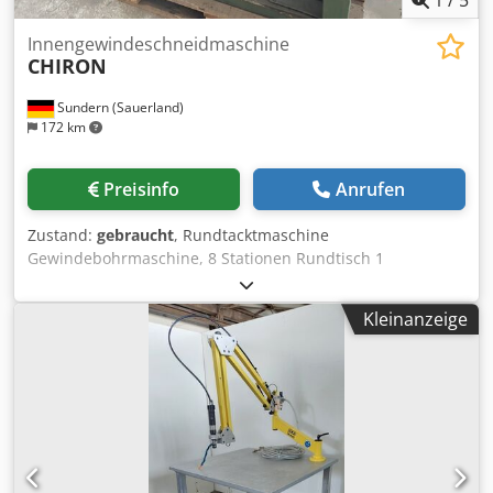
1
/
5
Innengewindeschneidmaschine
CHIRON
Sundern (Sauerland)
172 km
Preisinfo
Anrufen
Zustand:
gebraucht
, Rundtacktmaschine
Gewindebohrmaschine, 8 Stationen Rundtisch 1
Prüfstation , 1 vertikale und eine horizontale
Gewindebohreinheit Mit Leitpatrone 1 mm Steigung
Kleinanzeige
Chiron , Gewindebohreinheit mit Leitpatrone 0,7 mm
Steigung, M 4 Eine Entnahmestation ,
Kühlmitteleinrichtung Dkedpfxjyl Ntpe Akpjr