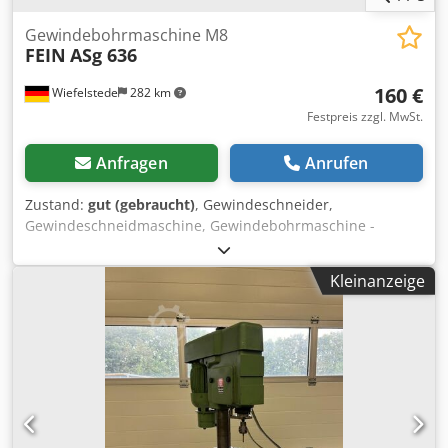
Gewindebohrmaschine M8
FEIN
ASg 636
160 €
Wiefelstede
282 km
Festpreis zzgl. MwSt.
Anfragen
Anrufen
Zustand:
gut (gebraucht)
, Gewindeschneider,
Gewindeschneidmaschine, Gewindebohrmaschine -
Hersteller: Fein, Gewindebohrmaschine Typ ASg 636 -
Nennaufnahme: 280 Watt -max. Schneidleistung: M8 -
Kleinanzeige
Drehzahl: 450 U/min -Anschluss: 220 Volt Dkodpfsb A N
Ibox Akpjr -Anzahl: 2x Gewindebohrmaschine vorhanden -
Preis: pro Stück -Abmessungen: 330/150/H80 mm -Gewicht:
2,3 kg