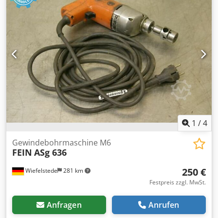
1
/
4
Gewindebohrmaschine M6
FEIN
ASg 636
250 €
Wiefelstede
281 km
Festpreis zzgl. MwSt.
Anfragen
Anrufen