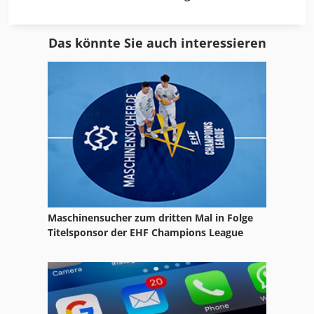
Hand Gewindebohrmaschine
Das könnte Sie auch interessieren
Ka 77
Kgs 1670
Knc 8
M 6090
Meh 5 2 1 8 B
Mengele S 8
Maschinensucher zum dritten Mal in Folge
Mobile Entrindungsmaschine
Titelsponsor der EHF Champions League
Mvh 5 1 4 B
Nc Drehmaschine