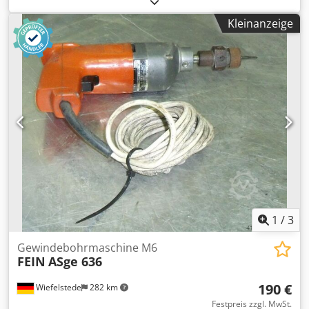
A N Iisx Akpjr -Nennaufnahme: 280 Watt -max.
Kleinanzeige
Schneidleistung: M8 -Anschluss: 230 Volt -Gewicht: 2,5 kg
1
/
3
Gewindebohrmaschine M6
FEIN
ASge 636
190 €
Wiefelstede
282 km
Festpreis zzgl. MwSt.