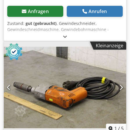
Anfragen
Anrufen
Zustand:
gut (gebraucht)
, Gewindeschneider,
Gewindeschneidmaschine, Gewindebohrmaschine -
Integriertes Wendegetriebe: mit Schnellrücklauf Djdpfx
Aksb A N Ikspekr -Nennaufnahme: 230 Watt -max.
Kleinanzeige
Schneidleistung: M6 -Anschluss: 230 Volt -Gewicht: 2,5 kg
1
/
5