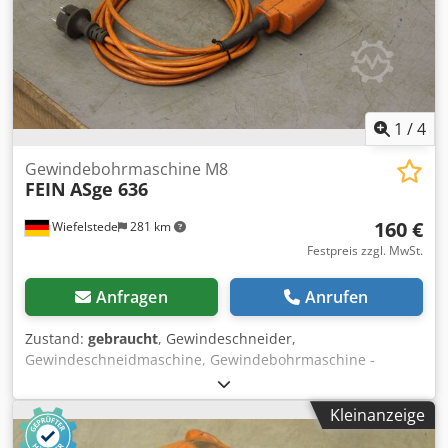
1
/
4
Gewindebohrmaschine M8
FEIN
ASge 636
160 €
Wiefelstede
281 km
Festpreis zzgl. MwSt.
Anfragen
Anrufen
Zustand:
gebraucht
, Gewindeschneider,
Gewindeschneidmaschine, Gewindebohrmaschine -
Nennaufnahme: 280 Watt -max. Schneidleistung: M8 -
Anschluss: 220 Volt Dkedpfx Ajd R Nfqekpor -
Kleinanzeige
Abmessungen: 290/200/H60 mm -Gewicht: 2,1 kg