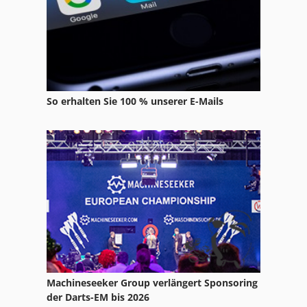
Nc Fräsmaschine
Ng 200
Sbs 8 70
Schuhmachermaschine Fraes Und Schleifmaschine
So erhalten Sie 100 % unserer E-Mails
Schwenkbiegemaschine Manuell
Tafelschere 8 Mm
Tak 18
Tiefbord 8 25 100
Zug Und Leitspindel Drehmaschine
Machineseeker Group verlängert Sponsoring
der Darts-EM bis 2026