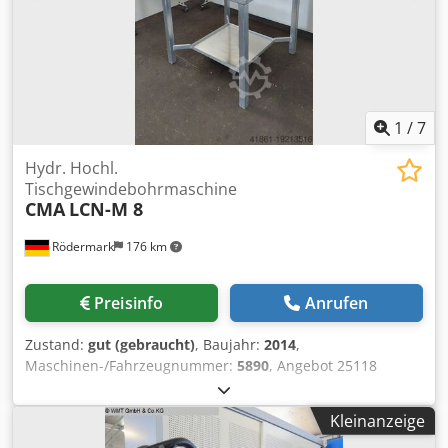
1
/
7
Hydr. Hochl.
Tischgewindebohrmaschine
CMA
LCN-M 8
Rödermark
176 km
Preisinfo
Anrufen
Zustand:
gut (gebraucht)
, Baujahr:
2014
,
Maschinen-/Fahrzeugnummer:
5890
, Angebot 25118
Technische Daten: - Gewindebohrleistung ca. M 3 - M 8 -
Arbeitsbereich ( Schwenkradius ) ca. 1800 mm -
Kleinanzeige
Multipositionskopf Dodpfewmnhpox Akpskr - Drehzahlen 8