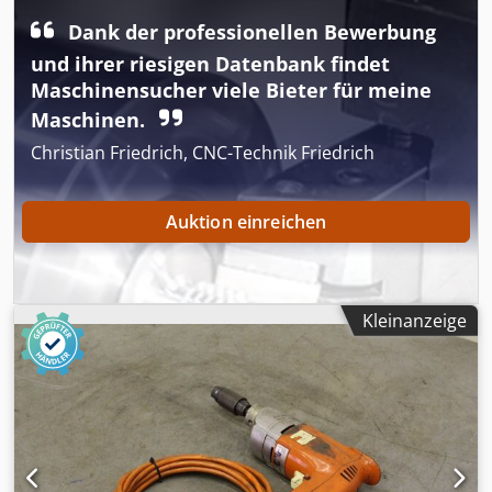
1250x1250mm Gewindegrößen: M2-M10 Anzahl Spindeln:
Dank der professionellen Bewerbung
3 (optional 4) 2x Gewindeschneiden -formen; 1x Senk-
und ihrer riesigen Datenbank findet
Bohrstation Mikroschmierung für jede Spindel /
Werkzeugstation Steuerung: TC15 Touchscreen
Maschinensucher viele Bieter für meine
Nummerische Eingabe, Import von Stanzen - NC-Dateien
Maschinen.
Christian Friedrich, CNC-Technik Friedrich
Auktion einreichen
Kleinanzeige