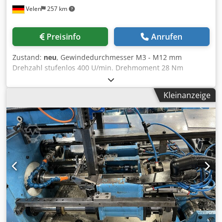
Velen
257 km
Preisinfo
Anrufen
Zustand:
neu
, Gewindedurchmesser M3 - M12 mm
Drehzahl stufenlos 400 U/min. Drehmoment 28 Nm
Luftdruck 6 - 8 bar Arbeitsbereich 150 - 1900 mm
Maschinengewicht ca. 12 kg Djdpfx Aed Iinuekpskr Die
Kleinanzeige
pneumatisch angetriebene D-JSC Gewindebohrmaschine
besitzt u.a. einen Druckluftmotor mit Schnellspannfutter
und einen stabilen und flexiblen Arbeitsarm. Der
Bohrungsarm kann durch den Anbauflansch direkt am
Arbeitstisch befestigt werden und ist sofort arbeitsbereit.
Dadurch werden schnelle Umstellungszeiten garantiert. Es
ist möglich den Gewindebohrer einfach an das
gewünschte Bohrungsloch anzubringen, ohne das Bauteil
unter dem Gewindebohrer positionieren zu müssen.
Ausführung mit einem einstellbaren Winkel, wobei sich
das Schnellspannfutter kippen lässt, sodass auch ein
horizontales Gewindebohren möglich ist. Pneumatische