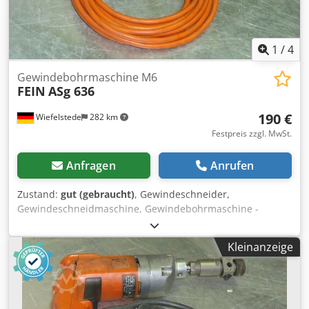
1
/
4
Gewindebohrmaschine M6
FEIN
ASg 636
190 €
Wiefelstede
282 km
Festpreis zzgl. MwSt.
Anfragen
Anrufen
Zustand:
gut (gebraucht)
, Gewindeschneider,
Gewindeschneidmaschine, Gewindebohrmaschine -
Integriertes Wendegetriebe: mit Schnellrücklauf -
Nennaufnahme: 230 Watt -max. Schneidleistung: M6 -
Kleinanzeige
Anschluss: 230 Volt -Gewicht: 2,5 kg Dkedob A N Ihjpfx
Akpsr