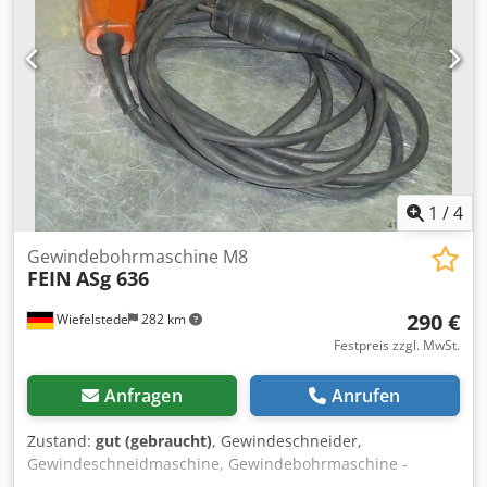
1
/
4
Gewindebohrmaschine M8
FEIN
ASg 636
290 €
Wiefelstede
282 km
Festpreis zzgl. MwSt.
Anfragen
Anrufen
Zustand:
gut (gebraucht)
, Gewindeschneider,
Gewindeschneidmaschine, Gewindebohrmaschine -
Integriertes Wendegetriebe: mit Schnellrücklauf Dkedpfjb