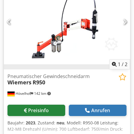
min: 130 mm Tisch: 400 x 400 mm Stellfläche: 750 x 480
mm Gesamtanschluss: 0,4 kW Zubehör/Ausstattung:
Bohrfutter Zustand: gut Gewicht: 170 kg Maße: 750 x 480 x
1.450 mm
1
/
2
Pneumatischer Gewindeschneidarm
Wiemers
R950
Hövelhof
142 km
Preisinfo
Anrufen
Baujahr:
2023
, Zustand:
neu
, Modell: R950-08 Leistung:
M2-M8 Drehzahl (U/min): 700 Luftbedarf: 750l/min Druck: