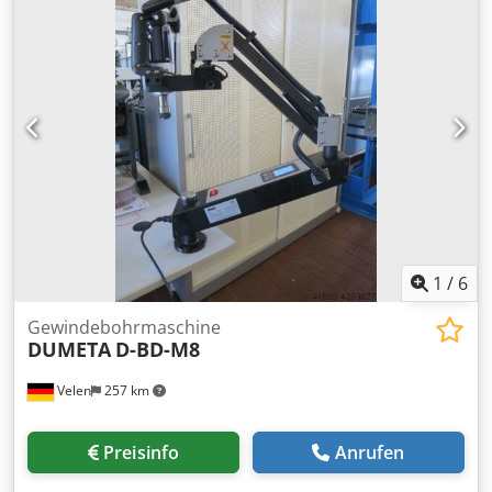
- 700 U/min - Werkzeugschnellwechselaufnahme Größe 1
Durchm.19 - Pneumatikanschluss 6 - 8 bar -
Tischuntergestell H 900 mm - Platzbedarf ca. B 1000 x H
2000 x T 1000 mm - Gewicht ca. 100 kg
1
/
6
Gewindebohrmaschine
DUMETA
D-BD-M8
Velen
257 km
Preisinfo
Anrufen