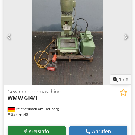
750mm ( L x B x H ) Sie können gerne zu einer Besichtigung
vorbeikommen. Gerne können wir für Sie eine
Kostengünstige Spedition Dsdpfxjukq I Ds Akpekr
organisieren Sie erhalten eine ordentliche Rechnung. Für
Ausländische Kunden kann auch eine Nettorechnung
erstellt werden. Vorraussetzung ist eine gültige
Ust.Indent.Nr. Zwischenverkauf vorbehalten. Besuchen Sie
unseren Shop und sehen Sie sich auch unsere weiteren
Angebote an. Angegebene Firmennamen und
Warenzeichen sind Eigentum Ihrer Inhaber und dienen
lediglich zur Identifikation und Beschreibung der Produkte.
Abweichungen von technischen Daten sowie Irrtümer in
der Beschreibung des Artikels können passieren und
1
/
8
bleiben vorbehalten
Gewindebohrmaschine
WMW
GI4/1
Reichenbach am Heuberg
357 km
Preisinfo
Anrufen