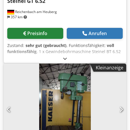
Steinel
GT 6.52
Reichenbach am Heuberg
357 km
Preisinfo
Anrufen
Zustand:
sehr gut (gebraucht)
, Funktionsfähigkeit:
voll
funktionsfähig
, 1 x Gewindebohrmaschine Steinel BT 6.52
mit Kühlmitteleinrichtung Dkjdpfx Aezk Iyqjkpor + kleiner
Spannstock Technische Daten: Max. Gewindegröße : M 6
Kleinanzeige
(weitere technische Daten siehe Fotos) Die Maschine kann
unter Strom besichtigt werden.