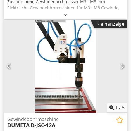
Zustand:
neu
, Gewindedurchmesser M3 - M8 mm
Elektrische Gewindebhrmaschinen für M3 - M8 Gewinde,
Winkel einstellbar. Dodpfx Akjfg U Snjpskr 5 Stk.
Schnellwechselfutter mit Rutschkupplung. Über Display
Kleinanzeige
einstellbar: variable Drehzahl, Einstellbare Tiefe,
Materialauswahl, Wahl der Hauptdrehrichtung,
Gewindeauswahl. Optional: - Aufspanntisch mit T-Nuten:
990x700x800mm. - Magnetfuß.
1
/
5
Gewindebohrmaschine
DUMETA
D-JSC-12A