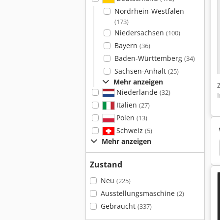
Nordrhein-Westfalen
(173)
Niedersachsen
(100)
Bayern
(36)
Baden-Württemberg
(34)
Sachsen-Anhalt
(25)
Mehr anzeigen
Niederlande
(32)
Italien
(27)
Polen
(13)
Schweiz
(5)
Mehr anzeigen
uperwinch Seilwinde
Schwenkantrieb Hydraulisch
Zustand
Neu
(225)
Ausstellungsmaschine
(2)
Gebraucht
(337)