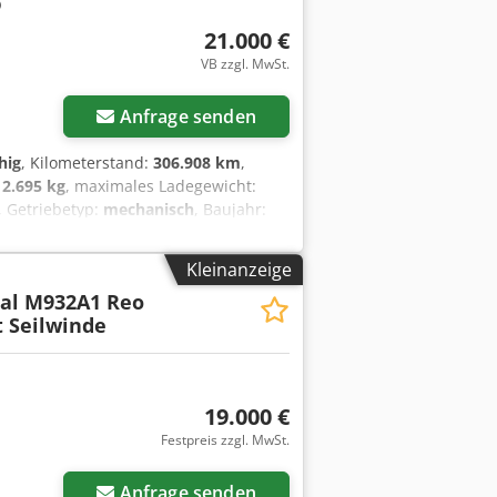
21.000 €
VB zzgl. MwSt.
Anfrage senden
hig
, Kilometerstand:
306.908 km
,
:
2.695 kg
, maximales Ladegewicht:
, Getriebetyp:
mechanisch
, Baujahr:
/Seilwinde/Schiebplateau/Tischer
: 306908 km • Erstzulassung: 08.2014 •
Kleinanzeige
 Dsdpeznz Trsfx Amleck • Seilwinde:
al M932A1 Reo
au • Plateau Länge: 5,15m x Breite
 Seilwinde
ng • Anhängerkupplung •
ht: 2695 kg • Nutzlast: 1805 kg •
Papiere • Sofort Einsatzberiet •
auf vorbehalten, - Irrtum und/oder
19.000 €
Festpreis zzgl. MwSt.
Anfrage senden