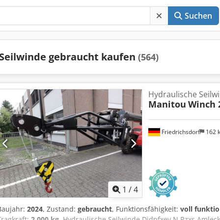
Suchen
Seilwinde gebraucht kaufen
(564)
Hydraulische Seilw
Manitou
Winch 
Friedrichsdorf
162 
1
/
4
Baujahr:
2024
, Zustand:
gebraucht
, Funktionsfähigkeit:
voll funkti
Tragkraft:
2.000 kg
, Hydraulische Seilwinde Djdpfxev N Rzxs Amlec