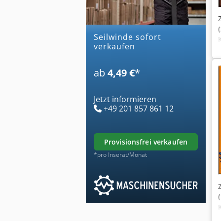
seilwinde sofort
verkaufen
ab
4,49 €
*
Jetzt informieren
+49 201 857 861 12
provisionsfrei verkaufen
*pro Inserat/Monat