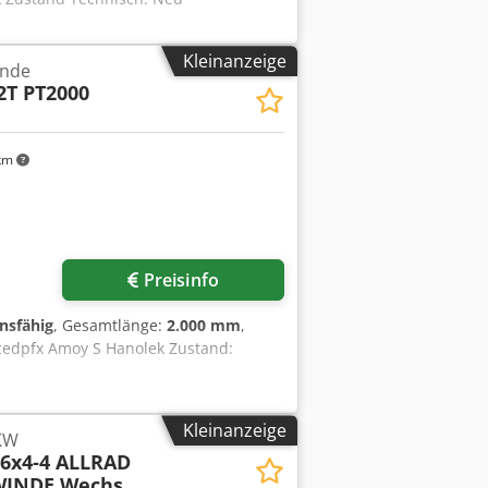
Kleinanzeige
inde
2T PT2000
km
Preisinfo
onsfähig
, Gesamtlänge:
2.000 mm
,
Dcedpfx Amoy S Hanolek Zustand:
Kleinanzeige
LKW
 6x4-4 ALLRAD
WINDE Wechs