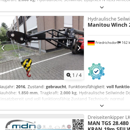
Hydraulische Seilw
Manitou
Winch 
Friedrichsdorf
162 
1
/
4
Baujahr:
2016
, Zustand:
gebraucht
, Funktionsfähigkeit:
voll funkti
Bauhöhe:
1.850 mm
, Tragkraft:
2.000 kg
, Hydraulische Seilwinde 
Einsatzbereit und voll funktionsfähig Zustand Technisch: normal
Dreiseitenkipper 
MAN
TGS 28.480
KRAN 19m SEIL