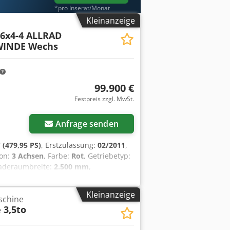
g für Tipp- und
*pro Inserat/Monat
rt zu prüfen. Alle Angaben in den
Kleinanzeige
et auf Anfrage Öffnungszeiten :
 6x4-4 ALLRAD
 Freitag von 9:00Uhr-14:00Uhr und
WINDE Wechs
99.900 €
Festpreis zzgl. MwSt.
Anfrage senden
 (479,95 PS)
, Erstzulassung:
02/2011
,
ion:
3 Achsen
, Farbe:
Rot
, Getriebetyp:
Laderaumbreite:
2.500 mm
,
mm (ESP), Klimaanlage, Kran,
Pritsche mit starkem Palfinger Kran
Kleinanzeige
schine
 * MAN * TGS 28.480 * 6x2/4 Radformel
 3,5to
AN Palfinger PL 23002 * Funksteuerung
ng * Hakenhöhe ca 19m * SEILWINDE *