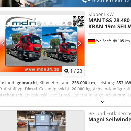
+49 201 857 861 12
zugesicherte Eigenschaften. Der Verkäufer übernimmt keine Haftun
Datenübermittlungsfehler. Aufgeführte Ausstattungen sind gesonde
Kipper LKW
Inseraten sind unverbindlich! Anlieferung im gesamten Bundesgebi
MAN
TGS 28.480
Montag bis Donnerstag von 9:00-17:00 Uhr Dcsdpfx Aszr S Hqemlek
KRAN 19m SEIL
nach Vereinbarung!!!
Weißenfels
105 km
1
/
23
Zustand:
gebraucht
, Kilometerstand:
258.000 km
, Leistung:
353 kW
Kraftstofftyp:
Diesel
, Gesamtgewicht:
26.000 kg
, Achsen-Konfigurat
mechanisch
, Emissionsklasse:
Euro5
, Laderaumlänge:
4.500 mm
, 
Ausstattung:
ABS, Allradantrieb, Elektronisches Stabilitätsprogra
Rußfilter, Standheizung
, Int-Nr.: 193 sehr gut gepflegter MAN TGS 
Be- und Entladema
Seilwinde als WECHSELSSYSTEM -- Kipper mit Kran oder Pritsche !!
Magni
Seilwinde
* ALLRAD * Schaltgetriebe * Dreiseitenkipper * zulä 26.000kg * KR
Kran * 5xhydr.Ausschub * 5./6. Steuerkreis * 2xvollhydr.Abstützu