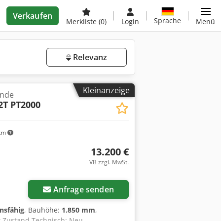
Verkaufen
Sprache
Merkliste
(0)
Login
Menü
Relevanz
Kleinanzeige
inde
2T PT2000
km
13.200 €
VB zzgl. MwSt.
Anfrage senden
onsfähig
, Bauhöhe:
1.850 mm
,
k Zustand Technisch: Neu