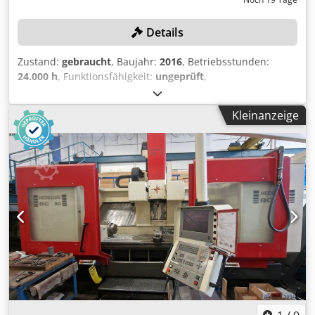
Details
Zustand:
gebraucht
, Baujahr:
2016
, Betriebsstunden:
24.000 h
, Funktionsfähigkeit:
ungeprüft
,
Maschinen-/Fahrzeugnummer:
466
, Wenzler VKM 1-1 CNC-
Vertikal-5-Achs-Bearbeitungszentrum Beschreibung Typ:
Kleinanzeige
CNC-Vertikal-5-Achs-Bearbeitungszentrum Hersteller:
Wenzler Modell: VKM 1-1 Baujahr: 2016 Cedpfjzrv Dgex
Ahzsha Seriennummer: 466 Zustand: Gebraucht Anzahl: 1
HS-Code: 84571090 Artikelbeschreibung Das Los umfasst:
Ein CNC-Vertikal-5-Achs-Bearbeitungszentrum sowie
Zubehör Technische Daten Maschinenhistorie und
Zustand Die Maschine wurde von 2016 bis 2022 als
Ausstellungsmaschine genutzt. Ab 2022 wurde sie bei der
HAL Automotive Plauen GmbH in der Produktion zur
Bearbeitung von Achsträgern eingesetzt. Vor der
Inbetriebnahme in der Produktion wurde die Maschine
generalüberholt und nachgerüstet. Im Dezember 2024
wurde eine neue Frässpindel angeschafft. Die Spindel
weist eine Laufzeit von ca. 500 Betriebsstunden auf.