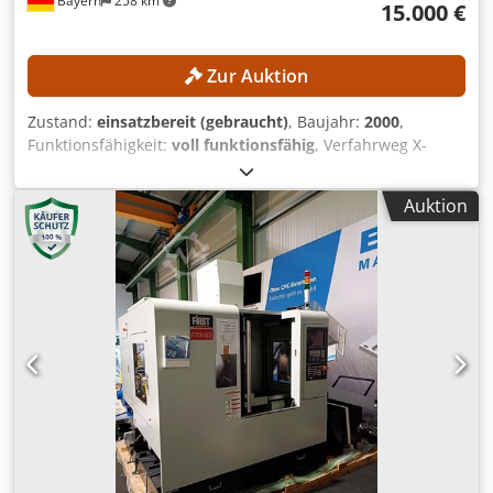
Bayern
258 km
15.000 €
Zur Auktion
Zustand:
einsatzbereit (gebraucht)
, Baujahr:
2000
,
Funktionsfähigkeit:
voll funktionsfähig
, Verfahrweg X-
Achse:
800 mm
, Verfahrweg Y-Achse:
700 mm
, Verfahrweg
Z-Achse:
600 mm
, Steuerungsmodell:
Heidenhain Mill
Auktion
Plus
, Spindeldrehzahl (max.):
18.000 U/min
, Vertikales
Bearbeitungszentrum mit neuwertiger Spindel (1.023
Betriebsstunden)! TECHNISCHE DETAILS Verfahrweg X-
Achse: 800 mm Verfahrweg Y-Achse: 700 mm Verfahrweg
Z-Achse: 600 mm Spindel Spindeldrehzahl: 18.000 U/min
Betriebsstunden der neuen Spindel: 1.023 h
Werkzeugaufnahme: HSK 63 MASCHINEN-DETAILS Innere
Kühlschmierstoffzufuhr: 40 bar Steuerung
Steuerungshersteller: Heidenhain Steuerungsmodell: Mill
Plus AUSSTATTUNG NC-Rundtisch mit C-Achse NC-
Schwenkkopf FD-Funktion Chsdozqfvijpfx Ahzoa
Palettenwechsler Infrarot-Messtaster zur
Werkstückvermessung Zusatzmagazin mit 120 Plätzen