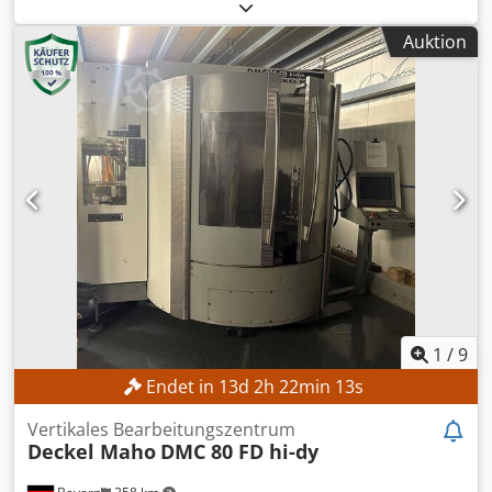
funktionsfähig
, Verfahrweg X-Achse:
1.035 mm
,
Kühlmittelzufuhr durch die Spindel Kühlmittelanlage mit
Verfahrweg Y-Achse:
560 mm
, Verfahrweg Z-Achse:
510
Papierbandfilter Blasluft durch die Spindelmitte, über M-
Auktion
mm
, Steuerungsmodell:
Siemens 810D / ShopMill
,
Funktion anwählbar Späneförderer Bettspülung
Spindeldrehzahl (max.):
10.000 U/min
, TECHNISCHE
Linearantrieb in der X-Achse Betriebsart 4 zur
DETAILS Verfahrweg X-Achse: 1.035 mm Verfahrweg Y-
Programmprüfung mit erweitertem manuellem Eingriff
Achse: 560 mm Verfahrweg Z-Achse: 510 mm Chedezqfv
Maschinendokumentation
Aopfx Ahzsa Spindeldrehzahl max.: 10.000 U/min
Tischbreite: 560 mm Tischlänge: 1.200 mm Anzahl Plätze
Werkzeugmagazin: 20 MASCHINEN-DETAILS
Steuerungsmodell: Siemens 810D / ShopMill
Schaltschrankkühlung: Rittal SK 33023.100
Betriebsstunden Spindel: 11.000 h Betriebsstunden:
33.600 h AUSSTATTUNG Innere Kühlmittelzufuhr (IKZ)
Späneförderer
1
/
9
Endet in
13
d
2
h
22
min
11
s
Vertikales Bearbeitungszentrum
Deckel Maho
DMC 80 FD hi-dy