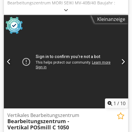
Bearbeitungszentrum MORI SEIKI MV-40B/40 Baujahr :
1996 X-Achse : 800mm Y-Achse : 410mm Z-Achse : 510mm
Spindeldrehzahl : 8000 RPM Werkstück Werkstückgewicht
Kleinanzeige
700 kg Tisch Cjdpfx Asw Ebtcshzjha Außenlänge 1100 mm
Außenbreite 450 mm
1
/
10
Vertikales Bearbeitungszentrum
Bearbeitungszentrum -
Vertikal
POSmill C 1050