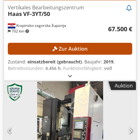
Vertikales Bearbeitungszentrum
Haas
VF-3YT/50
Krapinsko-zagorska županija
67.500 €
702 km
Zur Auktion
Zustand:
einsatzbereit (gebraucht)
, Baujahr:
2019
,
Betriebsstunden:
4.456 h
, Funktionsfähigkeit:
voll
funktionsfähig
, Maschinen-/Fahrzeugnummer:
1163744
,
Verfahrweg X-Achse:
1.016 mm
, Verfahrweg Y-Achse:
660
Auktion
mm
, Verfahrweg Z-Achse:
635 mm
, Werkstückgewicht
(max.):
1.814 kg
, Spindeldrehzahl (max.):
10.000 U/min
,
Kein Mindestpreis - garantierter Verkauf zum höchsten
Gebot! TECHNISCHE DETAILS Verfahrweg X-Achse: 1.016
mm Verfahrweg Y-Achse: 660 mm Verfahrweg Z-Achse: 635
mm Spindeldrehzahl: 10.000 U/min Eilgang X-Achse:
18.000 mm/min Eilgang Y-Achse: 18.000 mm/min Eilgang Z-
Achse: 18.000 mm/min Vorschublänge X-Achse: 1.016 mm