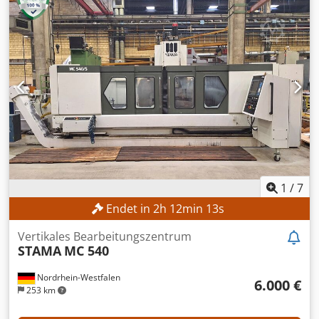
Mindestpreis - garantierter Verkauf zum höchsten Gebot!
TECHNISCHE DETAILS Verfahrweg X-Achse: 3.000 mm
Verfahrweg Y-Achse: 420 mm Chodpezncnqjfx Ahzsa
Verfahrweg Z-Achse: 480 mm Tischgröße: ca. 3.000 × 500
mm Spindelaufnahme: SK40 Drehzahl max.: 6.000 U/min
Werkzeugwechsler: 22-fach MASCHINEN-DETAILS CNC-
Steuerung: Heidenhain TNC 407 AUSSTATTUNG
Zusätzlicher Winkel-/Universalfräskopf Kühlmittelanlage
Dokumentation/Handbuch 4-/5-Achsenbearbeitung:
möglich Bearbeitung komplexer Werkstücke: möglich
1
/
7
Endet in
2
h
12
min
11
s
Vertikales Bearbeitungszentrum
STAMA
MC 540
Nordrhein-Westfalen
6.000 €
253 km