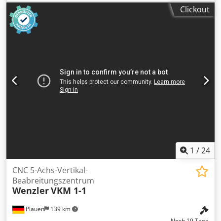
Maschinengewicht ca.: 8.260 kg Werkzeugaufnahme: SK 40
Clickout
x-Weg: 1.660 mm y-Weg: 510 mm z-Weg: 510 mm
Drehzahlbereich: 12.000 U/min Cjdpfx Ahjzru Rfszeha
Tischgröße: 2.000 × 510 mm Anzahl der Werkzeuge im
Magazin: 24 Plätze
1
/
24
CNC 5-Achs-Vertikal-
Beabreitungszentrum
Wenzler
VKM 1-1
Plauen
139 km
Noch 19 Tage