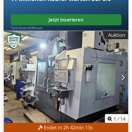
26.07.2026) Zyklusstunden: 3.364 h (Stand 26.07.2026)
Chsdpszl Rzyjfx Ahzea AUSSTATTUNG innere
Kühlmittelzufuhr Renishaw intuitives drahtloses
Jetzt inserieren
Messtastsystem Nebelkondensator Chipförderer ca. 15
*pro Inserat/Monat
Werkzeughalter
Auktion
1
/
14
Endet in
2
h
42
min
11
s