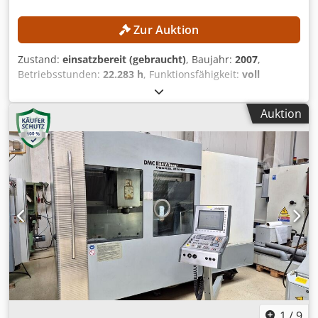
Zur Auktion
Zustand:
einsatzbereit (gebraucht)
, Baujahr:
2007
,
Betriebsstunden:
22.283 h
, Funktionsfähigkeit:
voll
funktionsfähig
, Maschinen-/Fahrzeugnummer:
7076
,
Verfahrweg X-Achse:
1.200 mm
, Verfahrweg Y-Achse:
600
Auktion
mm
, Verfahrweg Z-Achse:
600 mm
, Steuerungsmodell:
Heidenhain iTNC 530
, Spindeldrehzahl (max.):
6.000
U/min
, TECHNISCHE DETAILS Verfahrweg X-Achse: 1.200
mm Verfahrweg Y-Achse: 600 mm Verfahrweg Z-Achse: 600
mm Arbeitstisch Tischaufspannfläche: 1.300 × 600 mm
Tischbelastung max.: 1.200 kg Abstand Tisch bis
Spindelunterkante: 125–725 mm Spindel und
Werkzeugaufnahme Spindeldrehzahl max.: 6.000 U/min
Spindelaufnahme: SK 50 Spindelmotorleistung S1: 10 kW
Vorschübe und Eilgänge Vorschubgeschwindigkeit: 1 –
10.000 mm/min Eilgang X-Achse: 20 m/min Eilgang Y-
Achse: 20 m/min Eilgang Z-Achse: 15 m/min
Werkzeugwechsler Anzahl Werkzeugplätze: 24
Werkzeugdurchmesser max.: 80 mm
1
/
9