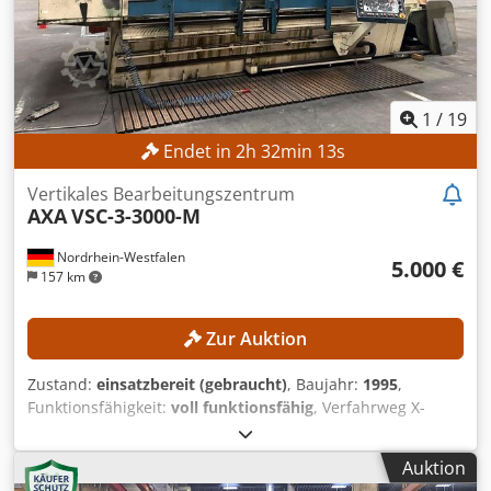
1
/
19
Endet in
2
h
32
min
11
s
Vertikales Bearbeitungszentrum
AXA
VSC-3-3000-M
Nordrhein-Westfalen
5.000 €
157 km
Zur Auktion
Zustand:
einsatzbereit (gebraucht)
, Baujahr:
1995
,
Funktionsfähigkeit:
voll funktionsfähig
, Verfahrweg X-
Achse:
3.000 mm
, Verfahrweg Y-Achse:
420 mm
,
Verfahrweg Z-Achse:
480 mm
, Steuerungsmodell:
Auktion
Heidenhain TNC 407
, Drehzahl (max.):
6.000 U/min
, Kein