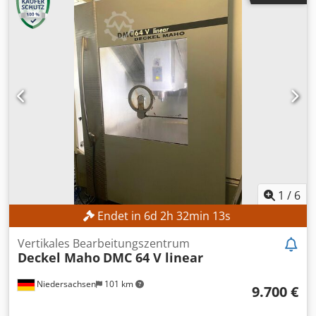
Heidenhain TNC530
, Spindeldrehzahl (max.):
8.000 U/min
,
Kein Mindestpreis - garantierter Verkauf zum höchsten
Gebot! TECHNISCHE DETAILS Verfahrweg X-Achse: 1.200
mm Verfahrweg Y-Achse: 700 mm Verfahrweg Z-Achse: 750
mm Spindeldrehzahl: 8.000 U/min Csdezpwykepfx Ahzjha
MASCHINEN-DETAILS Steuerungsmodell: Heidenhain TNC
530 Betriebsspannung: 400 V / 50 Hz Steuerspannung: 24 V
Leistung: 35 kVA Nennstrom: 50 A Hauptsicherung: 6,3 A
Betriebsstunden Spindelstunden: 5.238 h
Einschaltstunden Steuerung: 17.705 h
1
/
6
Endet in
6
d
2
h
32
min
11
s
Vertikales Bearbeitungszentrum
Deckel Maho
DMC 64 V linear
Niedersachsen
101 km
9.700 €