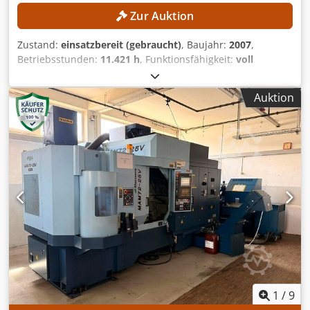
Zur Auktion
Zustand:
einsatzbereit (gebraucht)
, Baujahr:
2007
,
Betriebsstunden:
11.421 h
, Funktionsfähigkeit:
voll
funktionsfähig
, Maschinen-/Fahrzeugnummer:
29100009074
, Verfahrweg X-Achse:
640 mm
, Verfahrweg Y-
Auktion
Achse:
600 mm
, Verfahrweg Z-Achse:
500 mm
,
Werkstückdurchmesser (max.):
140 mm
, Spindeldrehzahl
(max.):
16.000 U/min
, Anzahl der Steckplätze im
Werkzeugmagazin:
30
, TECHNISCHE DETAILS Verfahrweg X-
Achse: 640 mm Verfahrweg Y-Achse: 600 mm Verfahrweg
Z-Achse: 500 mm Aufspannfläche Länge: 850 mm
Aufspannfläche Breite: 600 mm T-Nuten: DIN 650-14
Beschickungshöhe Oberkante Tisch: 850 mm
Tischbelastung max.: 600 kg Spindelhersteller: Franz
Kessler GmbH Drehzahl: 1.600 - 4.700 / 4.700 - 16.000
U/min Anzahl Magazinplätze: 30 Platzcodierung:
Festplatzcodierung Beladegewicht max.: 90 kg Span-zu-
Span-Zeit ohne Freifahrlogik t3/t2: 6,8 s Span-zu-Span-Zeit
ohne Freifahrlogik t1 (30): 7,9 s Span-zu-Span-Zeit mit
1
/
9
Freifahrlogik t3/t2: 8,3 s Span-zu-Span-Zeit mit