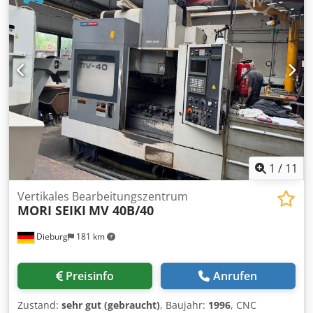
Innenkuehlmittelzufuhr 20 bar, externe Bandfilteranlage,
Scharnierbandspaenefoerderer, und B-Achse. Der X-Weg
von 2.240 mm ist als zwei Aufspannzonen à 700 mm fuer
Pendelbetrieb ausgelegt. Chjdpfx Aszpbm Ujhzoa
1
/
11
Vertikales Bearbeitungszentrum
MORI SEIKI
MV 40B/40
Dieburg
181 km
Preisinfo
Anrufen
Zustand:
sehr gut (gebraucht)
, Baujahr:
1996
, CNC