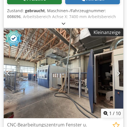
gefallen“) auf der Grundlage von Fotodokumentationen
und technischen/kommerziellen Unterlagen mit
Zustand:
gebraucht
, Maschinen-/Fahrzeugnummer:
beschreibendem Charakter verkauft und geliefert. Der
008696
, Arbeitsbereich Achse X: 7400 mm Arbeitsbereich
Käufer hat das Recht, die Ware vor der Abholung zu
Achse Y: 2250 mm Arbeitsebene: Nestingtisch Leistung
inspizieren, und übernimmt die Verantwortung für die
Haupt-Spindel: 15 KW Dcsdpfx Amjzrux Ne Rok Anz.
Installation, die Sicherung und die Nutzung der Maschine
Kleinanzeige
kontrollierte Achsen: 5 Achsen Anzahl Werkzeugplätze: 30
am Bestimmungsort. Externe Referenz: 6487
1
/
10
CNC-Bearbeitungszentrum Fenster u.