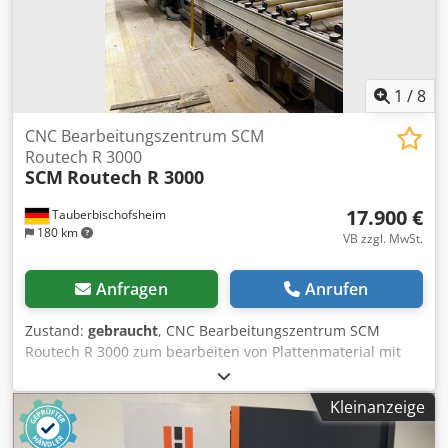
1
/
8
CNC Bearbeitungszentrum SCM
Routech R 3000
SCM
Routech R 3000
17.900 €
Tauberbischofsheim
180 km
VB zzgl. MwSt.
Anfragen
Anrufen
Zustand:
gebraucht
, CNC Bearbeitungszentrum SCM
Routech R 3000 zum bearbeiten von Plattenmaterial mit
automatischer Beschickung (Vakuumentstapler) und
Auslauf. Technische Daten: Dcedpfx Amezryyls Rok -
Kleinanzeige
Arbeitsbereich: 2.600 x 1.250 mm - X-Achse: 2.700 mm - Y-
Achse: 1.600 mm - Z-Achse: 250 mm - Spindelmotor: 7,5 kW