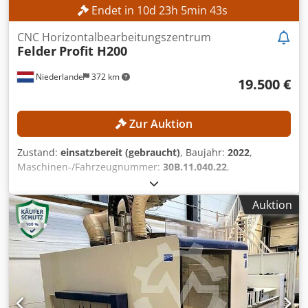
Endet in
10
d
23
h
5
min
41
s
CNC Horizontalbearbeitungszentrum
Felder
Profit H200
Niederlande
372 km
19.500 €
Zur Auktion
Zustand:
einsatzbereit (gebraucht)
, Baujahr:
2022
,
Maschinen-/Fahrzeugnummer:
30B.11.040.22
,
Funktionsfähigkeit:
voll funktionsfähig
, TECHNISCHE
DETAILS Arbeitsbereich X-Achse: 3.300 mm Arbeitsbereich
Auktion
Y-Achse: 1.280 mm Arbeitsbereich Z-Achse: 250 mm
Verfahrweg X-Achse: 4.000 mm Verfahrweg Y-Achse: 1.670
mm Verfahrweg Z-Achse: 500 mm Frässpindel Anzahl
Frässpindeln: 1 Stk. Max. Spindeldrehzahl: 24.000 U/min
Hauptmotorleistung: 11 kW Werkzeugspannsystem: HSK-
F63 Tischausführung: Balkentisch Tischlänge: 3.300 mm
Tischbreite: 1.280 mm Materialklemmung: Pneumatisch