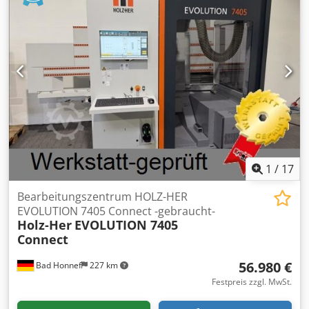
- Vorschub: Max. 38 m/min - Video: Auf Anfrage
1
/
17
Bearbeitungszentrum HOLZ-HER
EVOLUTION 7405 Connect -gebraucht-
Holz-Her
EVOLUTION 7405
Connect
56.980 €
Bad Honnef
227 km
Festpreis zzgl. MwSt.