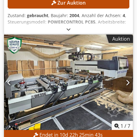
Zur Auktion
Zustand:
gebraucht
, Baujahr:
2004
, Anzahl der Achsen:
4
,
Steuerungsmodell:
POWERCONTROL PC85
, Arbeitsbreite:
1.220 mm
, Drehzahl der Frässpindel (max.):
24.000 U/min
,
Arbeitslänge:
3.250 mm
, TECHNISCHE DETAILS
Auktion
Arbeitsbereich X-Achse: 3.250 mm Arbeitsbereich Y-Achse:
1.220 mm Anzahl Arbeitsfelder: 2 Tischsystem: Pod-and-
Rail-Tisch Anzahl Vakuumsaugerträger: 6 Anzahl
gesteuerter Achsen: 4 Anzahl Bohreinheiten: 1 Anzahl
Frässpindeln: 1 Anzahl Nuteinheiten: 1 Bohreinheit
Position: oben Vertikale Bohrspindeln: 12 Horizontale
Bohrspindeln in X-Richtung: 4 Horizontale Bohrspindeln in
Y-Richtung: 2 Gesamtanzahl Bohrspindeln: 18 Frässpindel
Position: oben Gesteuerte Achsen: 4 Motorleistung: 12 kW
Drehzahl: 24.000 U/min Kühlung: Flüssigkeitskühlung
Werkzeugwechsel: automatisch Nuteinheit Position: oben
Ausführung: fest, zur Herstellung von Nuten in X-Richtung
Maximaler Werkzeugdurchmesser: 100 mm Motorleistung:
2,2 kW Drehzahl: 7.500 U/min Anzahl
1
/
7
Werkzeugwechselplätze: 16 Werkzeugmagazin am
Endet in
10
d
22
h
25
min
41
s