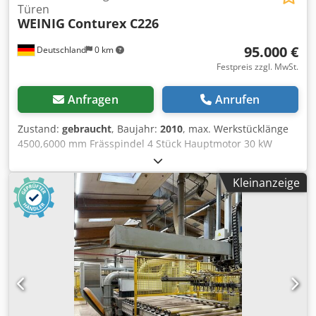
Türen
WEINIG
Conturex C226
95.000 €
Deutschland
0 km
Festpreis zzgl. MwSt.
Anfragen
Anrufen
Zustand:
gebraucht
, Baujahr:
2010
, max. Werkstücklänge
4500,6000 mm Frässpindel 4 Stück Hauptmotor 30 kW
Weinig Conturex C226 Bearbeitungszentrum ----- im
Kundenauftrag zu verkaufen, (Klaes) und Werkzeuge
Kleinanzeige
(Oertli) IV68/IV78/IV92, Holz/Alu 68-92. Maschine ist noch
elektrisch angeschlossen.n Technische Beschreibung und
Fensterschnitte auf ANfrage! ----- Djdpszqvnisfx Am Rock
Preis der o.g. Maschine auf Anfrage! ----- Demonetage und
Remontage auf Anfrage! (technische Angaben laut
Hersteller - ohne Gewähr!) Alle angegebenen Preise netto.
zzgl. gesetzl. Mwst.