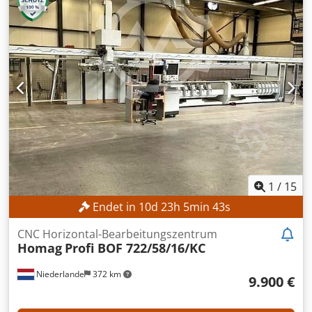
1.900 x 2.250 mm Transportabmessungen (L x B x H): 2.500
x 1.900 x 2.250 mm Transportgewicht: 1.600 kg
Transportpakete: 1 Stk. Betriebsstunden: 19.402 h
AUSSTATTUNG Djdpfx Amozrmn Ns Rock Werkzeuge
Dokumentation CNC-Dokumentation auf USB-Stick
Benutzerschlüssel/Lizenzen CE-Kennzeichnung
Sägeeinheit Türverriegelungsschalter Sicherheits-
Lichtvorhang Bohrwerkzeug
1
/
15
Endet in
10
d
23
h
5
min
41
s
CNC Horizontal-Bearbeitungszentrum
Homag
Profi BOF 722/58/16/KC
Niederlande
372 km
9.900 €