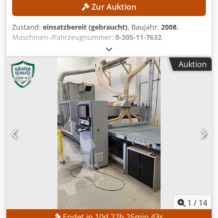
Zur Auktion
Zustand:
einsatzbereit (gebraucht)
, Baujahr:
2008
,
Maschinen-/Fahrzeugnummer:
0-205-11-7632
,
Funktionsfähigkeit:
voll funktionsfähig
, Arbeitsbreite:
1.600 mm
, Drehzahl der Frässpindel (max.):
30.000 U/min
,
Auktion
Arbeitshöhe:
535 mm
, Arbeitslänge:
5.800 mm
,
TECHNISCHE DETAILS Arbeitsbereich X-Achse: 5.800 mm
Arbeitsbereich Y-Achse: 1.600 mm Arbeitsbereich Z-Achse:
535 mm Anzahl Frässpindeln: 2 Stk. Frässpindel 1
Gesteuerte Achsen: 4 Stk. Max. Spindeldrehzahl: 30.000
U/min C-Achse: Ja Frässpindel 2 Gesteuerte Achsen: 4 Stk.
Max. Spindeldrehzahl: 30.000 U/min C-Achse: Ja Tischart:
Balkentisch Tischlänge: 2.500 mm Tischbreite: 1.500 mm
Werkzeugspannsystem: HSK-F63 Werkzeugwechslerplätze:
36 Stk. Materialklemmsystem: Pneumatisch MASCHINEN-
DETAILS Software: WoodWOP Abmessungen & Gewicht
Aufstellmaße (L x B x H): 12.200 x 9.000 x 3.500 mm
Gesamtlänge: 26.000 mm Leergewicht: 9.000 kg
Transportpakete: 8 Stk. Vakuumsystem Anzahl
1
/
14
Vakuumpumpen: 2 Stk. Vakuumpumpen: Elmo Rietschle
Endet in
10
d
22
h
25
min
41
s