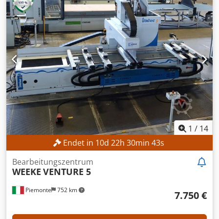
mm Werkstückhöhe max.: 85 mm Anzahl der Achsen: 3
Werkzeugmagazinplätze: 15 Tischlänge: 3.720 mm
Tischbreite: 2.100 mm MASCHINEN-DETAILS
Betätigungsart: elektrisch Abmessungen (L x B x H): 9.766 x
4.789 x 2.288 mm AUSSTATTUNG CE-Kennzeichnung
Dokumentation/Handbuch
1
/
14
Endet in
10
d
22
h
30
min
41
s
Bearbeitungszentrum
WEEKE
VENTURE 5
Piemonte
752 km
7.750 €