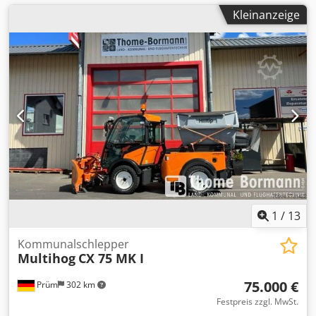
Kleinanzeige
1
/
13
Kommunalschlepper
Multihog
CX 75 MK I
75.000 €
Prüm
302 km
Festpreis zzgl. MwSt.