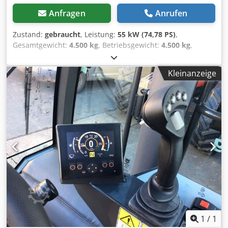
Anfragen
Anrufen
Zustand:
gebraucht
, Leistung:
55 kW (74,78 PS)
,
Gesamtgewicht:
4.500 kg
, Betriebsgewicht:
4.500 kg
,
maximales Ladegewicht:
2 kg
, Leergewicht:
2.300 kg
,
Baujahr:
2019
, Betriebsstunden:
229 h
,
Kleinanzeige
Höchstgeschwindigkeit:
50 km/h
, Betriebsstunden:229,
Motortyp:TIER 4 final,
Erstzulassung:08.11.2021_____Mulithog CX 75 inkl.
AnbautenSchneepflug und Streuer -
WinterdiensteinheitGrundausstattung:- 75 PS (55,4 KW)-
2,2 l Deutz 3-Zylinder-Dieselmotor der Stufe 5- Großzügige
Fahrerkabine mit Heizung und Klimaanlage- Luftgefederter
Fahrersitz mit hoher Rückenlehne und 3-Punkt-
Sicherheitsgurt- Klimaanlage - Oben montierte
Straßenbeleuchtung - Temperaturabhängiger
hydraulischer Kühlventilator mit variabler Geschwindigkeit
- Permanenter Allradantrieb mit formschlüssiger
Antriebssperre 3-Punkt-Kraftheber vorne einschließlich
mechanischer Einstellung der Gestängedrehung und
1
/
1
Schwimmstellung - 2-Achsen-Joystick und Miniaturhebel