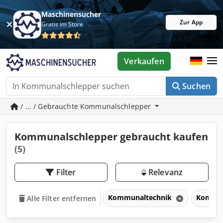
Maschinensucher
Zur App
Gratis im Store
Verkaufen
Suchen
/ ... / Gebrauchte Kommunalschlepper
Kommunalschlepper gebraucht kaufen
(5)
Filter
Relevanz
Kommunaltechnik
Kommun
Alle Filter entfernen