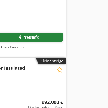
Preisinfo
x Amsy Emrkjxer
Kleinanzeige
r insulated
992.000 €
EXW Festpreis zzgl. MwSt.