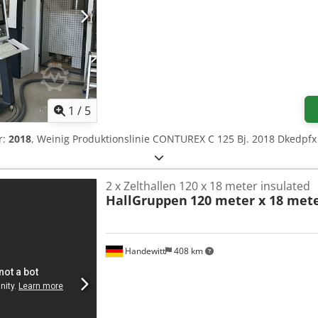
1
/
5
r:
2018
, Weinig Produktionslinie CONTUREX C 125 Bj. 2018 Dkedpf
2 x Zelthallen 120 x 18 meter insulated
HallGruppen
120 meter x 18 mete
Handewitt
408 km