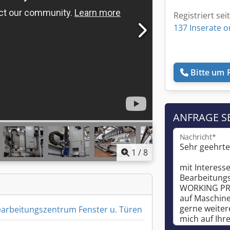
Registriert sei
137 Inserate o
Bitte um 
ANFRAGE S
Nachricht*
1
/
8
arbeitungszentrum Fenster u. Türen