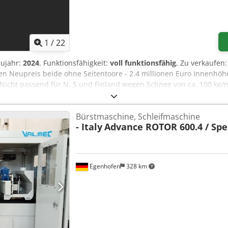
1
/
22
aujahr:
2024
, Funktionsfähigkeit:
voll funktionsfähig
, Zu verkaufen
pen Neupreis beide ohne Seitentoore - 2.4 millionen Euro Innenhöh
 Nicht passend für N, S und Finland wegen Schnee von ca. 100 kg
eo auf Anfrage
Bürstmaschine, Schleifmaschine
- Italy
Advance ROTOR 600.4 / Spec
Egenhofen
328 km