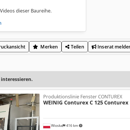
Videos dieser Baureihe.
n
uckansicht
Merken
Teilen
Inserat melde
 interessieren.
Produktionslinie Fenster CONTUREX
WEINIG Conturex C 125
Conturex 
Wioska
416 km