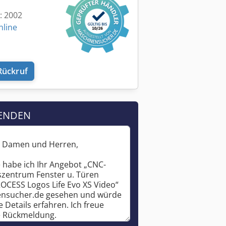
t: 2002
nline
Rückruf
ENDEN