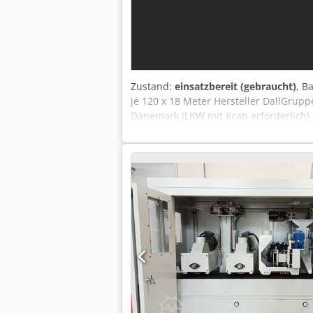
Zustand:
einsatzbereit (gebraucht)
, B
je 120 x 18 Meter Hersteller DallGrup
Dänemark (LKW mit Kran erforderlich)
hier in der Anzeige Mehr Info und Vid