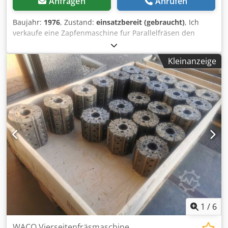
Anfragen
Anrufen
Baujahr:
1976
, Zustand:
einsatzbereit (gebraucht)
, Ich
verkaufe eine Zapfenmaschine fur Parallelfräsen den
Rillen fuer Palettenband usw. WACO T2-SL Baujahr 1984.
Rillenbreite 30mm. Motor 3,3kW Made in Deutschland.
Kleinanzeige
Verfugbar gleich. Cjdpfx Aieh Hp U So Sorf Mit
Dokumentazion.
1
/
6
WACO Vierseitenfräsmaschine