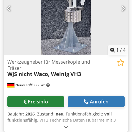
1
/
4
Werkzeugheber für Messerköpfe und
Fräser
WJS nicht Waco, Weinig
VH3
Neuwied
222 km
Preisinfo
Anrufen
Baujahr:
2026
, Zustand:
neu
, Funktionsfähigkeit:
voll
funktionsfähig
, VH 3 Technische Daten Hubarme mit 3
Gelenken Länge 2140mm (Option 2500mm) Pneumatische