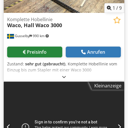
1
/
9
Komplette Hobellinie
Waco, Hall
Waco 3000
Gusselby
990 km
Preisinfo
Anrufen
Zustand:
sehr gut (gebraucht)
, Komplette Hobellinie vom
Einzug bis zum Stapler mit einer Waco 3000
Hobelmaschine und umliegenden Geräten von System Hall
Crodpfxsm Uykno Ai Sef
Kleinanzeige