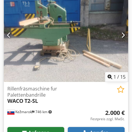
Motor 5,5kw, 400 Volt, 50 Hz, 3 Phasen
Elektropneumatische Steuerung von Sägeblatt und
Längenanschlag, Lager-Nr:2000596 Größe für Transport:
Säge 120x105x215cm (lxbxh) Conveyors:300x80x35cm
Gesamtgewicht:350 Kg
1
/
15
Rillenfräsmaschine fur
Palettenbandrille
WACO
T2-SL
2.000 €
Kežmarok
746 km
Festpreis zzgl. MwSt.