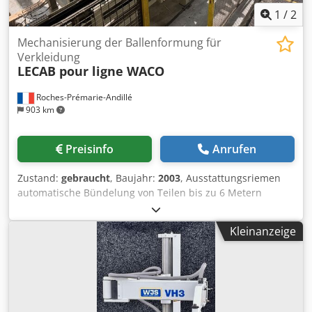
1
/
2
Mechanisierung der Ballenformung für
Verkleidung
LECAB pour ligne WACO
Roches-Prémarie-Andillé
903 km
Preisinfo
Anrufen
Zustand:
gebraucht
, Baujahr:
2003
, Ausstattungsriemen
automatische Bündelung von Teilen bis zu 6 Metern
Halterungsgabeln Rollen für die Zuführung zur
automatischen Umreifung Credpfx Aeycxtmji Ssf
Kleinanzeige