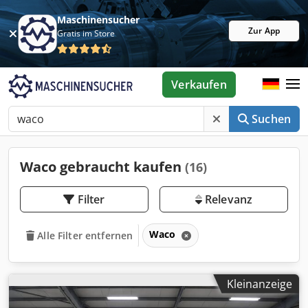
Maschinensucher
Zur App
Gratis im Store
Verkaufen
Suchen
Waco gebraucht kaufen
(16)
Filter
Relevanz
Waco
Alle Filter entfernen
Kleinanzeige