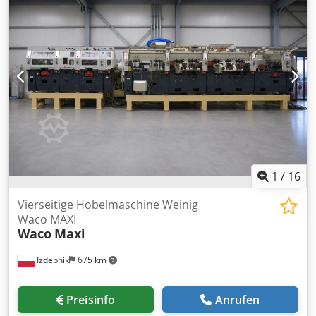
1
/
16
Vierseitige Hobelmaschine Weinig
Waco MAXI
Waco
Maxi
Izdebnik
675 km
Preisinfo
Anrufen