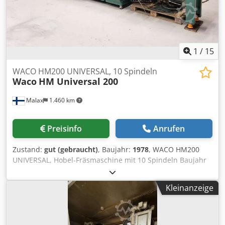
1
/
15
WACO HM200 UNIVERSAL, 10 Spindeln
Waco
HM Universal 200
Malax
1.460 km
Preisinfo
Anrufen
Zustand:
gut (gebraucht)
, Baujahr:
1978
, WACO HM200
UNIVERSAL, Hobel-Fräsmaschine mit 10 Spindeln Baujahr
9/1979 S/N 31469.708 Kehlmaschine mit hydraulischem
Vorschub und starker Spindel. Vorschubgeschwindigkeit 0-
Kleinanzeige
50m/ min Gegenlager an allen horizontalen Spindeln. 1. /
5. / 8./10. Spindeln ausgestattet mit Abrichtmaschine
Beschickungstisch 200 cm Technische Beschreibung:
Arbeitsbereich 200x100mm (Breite x Höhe) Konfiguration