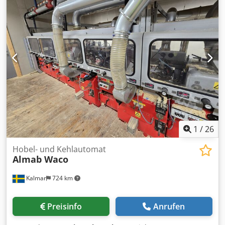
zu den Sägelinien: 292 mm Credpfx Aoy Hb Ucei Sjf
Hauptmotor: 6 x 18,5 kW Vorschubgeschwindigkeiten
(variabel): 15–60 m/min (Standard), 7,5–30 m/min (optional)
Vorschub: Internes Überkopf-Vorschubsystem mit
angetriebenen Ketten, die mit dem Kettenbett
synchronisiert sind Bedienpult mit
Geschwindigkeitsregelung und Start-Stopp-Steuerung
Arbeitshöhe: 800 mm
1
/
26
Hobel- und Kehlautomat
Almab Waco
Kalmar
724 km
Preisinfo
Anrufen