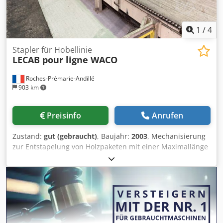
1
/
4
Stapler für Hobellinie
LECAB pour ligne WACO
Roches-Prémarie-Andillé
903 km
Preisinfo
Anrufen
Zustand:
gut (gebraucht)
, Baujahr:
2003
, Mechanisierung
zur Entstapelung von Holzpaketen mit einer Maximallänge
von 6 Metern. Ablageketten für Pakete mit
Magazinvorrichtung für 5 Stapelplätze 1 Entstapler-Kipper
1 Absenkbahn mit Lattenrückführung 1 Lattenzerstreuer
Csdpfx Ajycxd Eji Sorf 1 horizontale Kette mit 5 Ketten