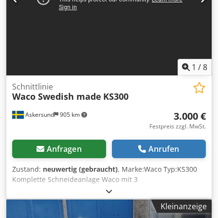
1
/
8
Schnittlinie
Waco Swedish made
KS300
3.000 €
Askersund
905 km
Festpreis zzgl. MwSt.
Anfragen
Anrufen
Zustand:
neuwertig (gebraucht)
, Marke:Waco Typ:KS300
Komplette Schneideanlage Waco mit 3
elektropneumatischen Längenbegrenzern Ein- und
Auslaufband 3+2 Meter Technische Daten: Csdpfxeh Ek N
Kleinanzeige
As Ai Ssrf Max Sägebalken 400mm Max. Schnitthöhe 70mm