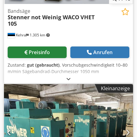
Bandsäge
Stenner not Weinig WACO
VHET
105
Kehra
1.305 km
Preisinfo
Anrufen
Zustand:
gut (gebraucht)
, Vorschubgeschwindigkeit 10–80
m/min Sägebandrad-Durchmesser 1050 mm
Bandsägebreite 130 mm Sägemotorleistung 2 x 30 kW
Hydraulischer Vorschub mit Zentrierung. Crodey Sgyhjpfx
Kleinanzeige
Ai Sof Hydraulikpumpe 7,5 kW Sägeblatt-Öltank 2 x 6 l
Spannung 400 Volt, 50 Hz Gewicht ca. 10.000 kg