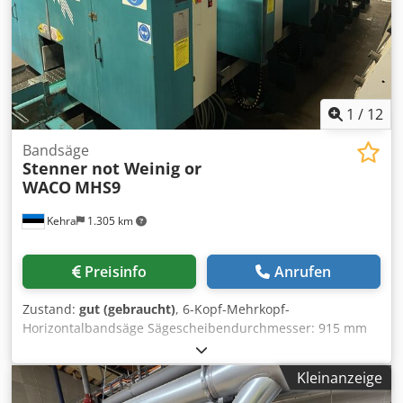
1
/
12
Bandsäge
Stenner not Weinig or
WACO
MHS9
Kehra
1.305 km
Preisinfo
Anrufen
Zustand:
gut (gebraucht)
, 6-Kopf-Mehrkopf-
Horizontalbandsäge Sägescheibendurchmesser: 915 mm
Sägeblattbreite (max.): 100 mm Standard-
Sägegeschwindigkeit: 35 m/s Maximale Holzbreite: 305–450
Kleinanzeige
mm Maximaler Sägespaltabstand: 305 mm Zuführketten