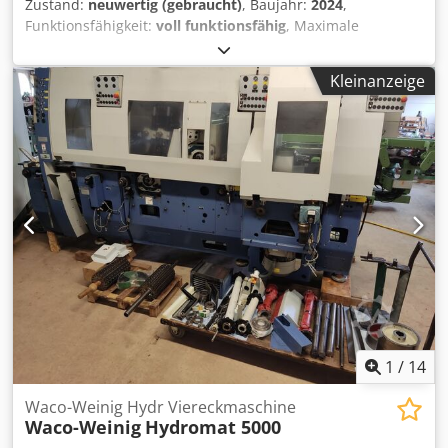
Zustand:
neuwertig (gebraucht)
, Baujahr:
2024
,
Funktionsfähigkeit:
voll funktionsfähig
, Maximale
Vorschubgeschwindigkeit: 200 m/min • Elektronische
Vorschubregelung: 30 - 200 m/min • Maximale
Kleinanzeige
Arbeitsbreite: 250 mm • Minimale Arbeitshöhe: 12 mm •
Maximale Arbeitshöhe: 100 mm • Spindeldrehzahl: 5.000 &
6.000 U/min • Spindeldurchmesser: 50 mm. Gegen
Aufpreis kann die Maschine demontiert und auf ein
Transportfahrzeug verladen werden. Cjdpfx Aoyzdtkei Ssrf
1
/
14
Waco-Weinig Hydr Viereckmaschine
Waco-Weinig
Hydromat 5000