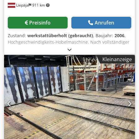
Liepāja
911 km
Preisinfo
Anrufen
Zustand:
werkstattüberholt (gebraucht)
, Baujahr:
2006
,
Hochgeschwindigkeits-Hobelmaschine. Nach vollständiger
Wartung. Modell-Hydromat 5000 Herstellungsjahr-2006
№36650-280 Vorschubgeschwindigkeit-6-200 m/min.
Kleinanzeige
Elektromotor-30 kW. Arbeitsbreite - 400 mm.
Bearbeitungshöhe-150 mm. Crjdpeh Txd Iofx Ai Sjf
Anordnung der Spindel: 1) Niedriger - 37 kW 2) Obere 45
kW 3) Rechts-30 kW 4) Links -30 kW Tischschmierung
automatisch Alle Köpfe enthalten Durchmesser der
Spindeln - 50 mm.