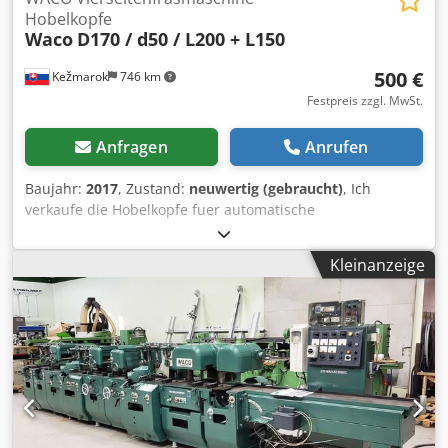
Hobelkopfe
Waco
D170 / d50 / L200 + L150
500 €
Kežmarok
746 km
Festpreis zzgl. MwSt.
Anfragen
Anrufen
Baujahr:
2017
, Zustand:
neuwertig (gebraucht)
, Ich
verkaufe die Hobelkopfe fuer automatische
Vierseitenfräsmaschine WACO Weinig Gruppe
Innendurchmesser 50mm Aussendurchmesser (mit
Kleinanzeige
Messer) 170mm Korperaussendurchmesser 155mm
Codpfx Aehzr Stoi Serf 15 Stk. Arbeitslänge 200mm (ohne
Messer). 8Stk. Arbeitslänge 150mm (mit Messer) Jede mit
Hydro Haltung. Preis per Stk. 500 Euro. Verkaufbar pro Stk.
oder zusammen. Verfugbar gleich.