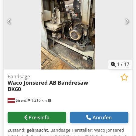
der Spindeln: 1. Spindel Unten 7,5Kw (10Hp) 2. Spindel
Rechts 7,5kw (10HP) 3. Spindel Links kw (15HP) 4. Spindel
oben, 7,5kW 5. Spindel oben, 7,5 kW 6. Spindel rechts
7,5kw (10HP) 7. Spindel Links kw (15HP) 8. Spindel oben, 7,5
kW 9. Spindel Unten, 7,5 kW 10.Spindel Unten 10 kW
Cjdpfxsiz Tzxj Ai Serf Untere Spindel max.
Werkzeugdurchmesser 160mm, Arbeitslänge 210mm
Seitenspindeln (rechts / links) max. Werkzeugdurchmesser
200mm, Arbeitslänge 110mm Obere Spindeln max.
Werkzeugdurchmesser 225mm, Arbeitslänge 210mm
1
/
17
Spindeldurchmesser 45mm L x B x H = Gewicht 10 t
Bandsäge
Waco Jonsered AB
Bandresaw
BK60
Strenči
1.216 km
Preisinfo
Anrufen
Zustand:
gebraucht
, Bandsäge Hersteller: Waco Jonsered