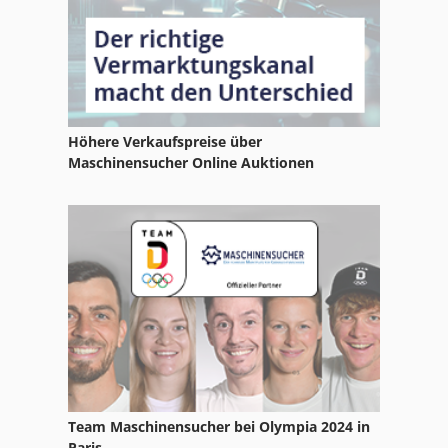
Wafios Bm 30
Wcl 5
Wd
Höhere Verkaufspreise über
Wd 1200 30
Maschinensucher Online Auktionen
Weeke Abd
Wego
Wenzel Lh
Wf
Wille 655 C
Wille 725
Team Maschinensucher bei Olympia 2024 in
Wmw Bs
Paris