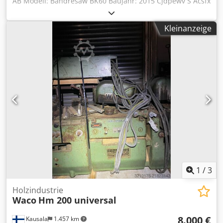
AB Modell: Bandresaw BK60 Baujahr: 2015 Cjdpewv S Acsfx
Ai Serf Gewicht: 8.000 kg Vorschubgeschwindigkeit: 10–60
m/min Max. Schnitthöhe: 300 mm Max. Abstand Sägeband
Kleinanzeige
zu Anschlagseite: 235 mm Max. Breite der
Vorschubeinheit: 400 mm Min. Abstand Sägeband zu
Sägeband: 10 mm Vorschubrollen, Durchmesser: 165 mm
Vorschubrollen, Höhe: 300 mm Sägebandrad,
Durchmesser: 1080 mm Sägebandrad, Breite: 100 mm
Sägeband, Schnittgeschwindigkeit: 42 m/sec Sägemotoren:
22 kW Vorschubeinheit (Frequenzumrichter): 5,5 kW
1
/
3
Holzindustrie
Waco
Hm 200 universal
8.000 €
Kausala
1.457 km