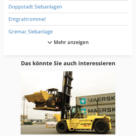
Doppstadt Siebanlagen
Entgrattrommel
Gremac Siebanlage
Mehr anzeigen
Mobile Trommelsiebe
Powerscreen Siebanlage
Das könnte Sie auch interessieren
Siebdeck
Sortieranlage
Sortieranlagen
Steinbrecheranlage
Taumelsiebmaschine
Terra Select