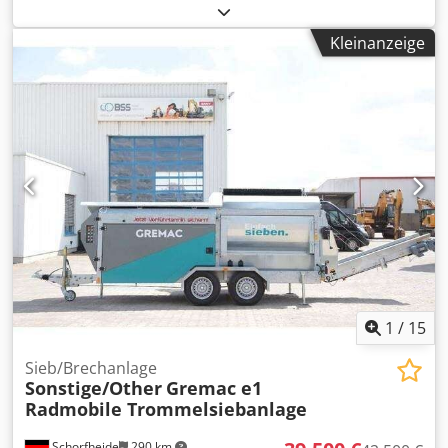
Trommelsiebanlage DOPPSTADT SM 620 Profi.
Siebtrommellänge: 5,50 m Siebtrommeldurchmesser: 2,00
Kleinanzeige
m Credpfxjznk E Do Adkof Siebtrommellochung: nach
Absprache
1
/
15
Sieb/Brechanlage
Sonstige/Other
Gremac e1
Radmobile Trommelsiebanlage
Schorfheide
290 km