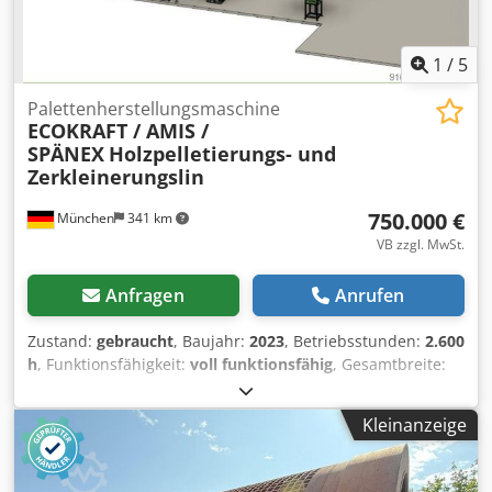
1
/
5
Palettenherstellungsmaschine
ECOKRAFT / AMIS /
SPÄNEX
Holzpelletierungs- und
Zerkleinerungslin
750.000 €
München
341 km
VB zzgl. MwSt.
Anfragen
Anrufen
Zustand:
gebraucht
, Baujahr:
2023
, Betriebsstunden:
2.600
h
, Funktionsfähigkeit:
voll funktionsfähig
, Gesamtbreite:
18.500 mm
, Gesamtlänge:
23.000 mm
, Druckluftanschluss:
6 bar
, Art des Eingangsstroms:
Drehstrom
, Eingangsstrom:
Kleinanzeige
500 A
, Leistung:
275,5 kW (374,58 PS)
, Platzbedarf Länge:
23.000 mm
, Platzbedarf Breite:
18.500 mm
, Zum Verkauf
steht eine hochmoderne, vollintegrierte Holzpelletierungs-