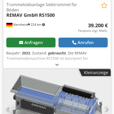
Trommelsiebanlage Siebtrommel für
Böden
REMAV GmbH
RS1500
39.200 €
Viernheim
224 km
Festpreis zzgl. MwSt.
Anfragen
Anrufen
Baujahr:
2023
, Zustand:
gebraucht
, Die REMAV
Trommelsiebmaschine RS1500 ist konzipiert für
platzsparendes Sieben und kann bei geringem Platzbedarf
größere Mengen Siebgut trennen und über Förderbänder
Kleinanzeige
und auf Halde legen. Als PKW - Anhänger mit
Strassenzulassung (80 km/h) mit TüV ist es mit 2,4 to
Gesamtgewicht leicht zu transportieren. Aufbereitung von
Böden jeder Art, gebrochenem Bauschutt oder Kompost -
das RS 1500 ist ideal für den Einsatz im Garten- und
Landschaftsbau, Tief- oder Leitungsbau! Mit dem
Recyclingsieb RS1500 erhalten Sie bei uns ein kleines
Trommelsieb, welches nur sehr wenig Platz benötigt aber