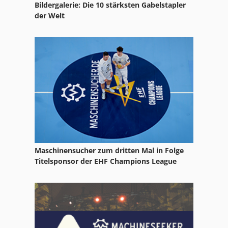
Bildergalerie: Die 10 stärksten Gabelstapler
Terra Select Siebanlage
der Welt
Terra Select T5
Trommel Strahlanlage
Trommelhacker
Trommelmotor
Trommelschere
Trommelschleifer
Maschinensucher zum dritten Mal in Folge
Trommelsieb
Titelsponsor der EHF Champions League
Trommelsieb Fuer Hackschnitzel
Trommelsieb Für Hackschnitzel
Trommelsiebmaschine