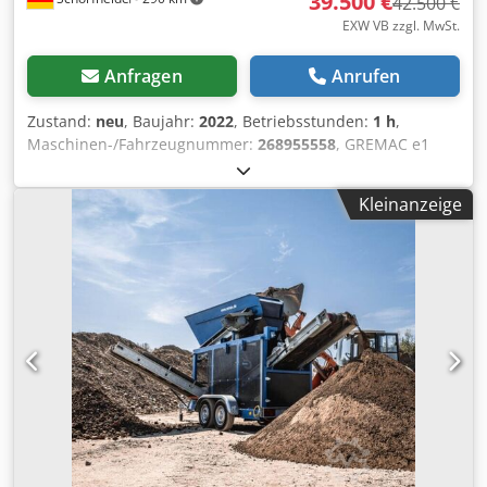
39.500 €
42.500 €
EXW VB zzgl. MwSt.
Anfragen
Anrufen
Zustand:
neu
, Baujahr:
2022
, Betriebsstunden:
1 h
,
Maschinen-/Fahrzeugnummer:
268955558
, GREMAC e1
Trommelsiebanlage Tandemfahrgestell / Achsen 2x kg (
zulässiges Gesamtgewicht) kg Leergewicht ohne Aggregat
Kleinanzeige
Auflaufbremse Fahrzeugbeleuchtung nach StVzO TÜV
Abnahme Trommel Länge: mm Durchmesser: mm 4,0 kW
Elektroantrieb Geschwindigkeit mit Frequenzumrichter
einstellbar Mitnehmerschnecke einstellbare
Reinigungsbürste Bunker mit Förderband Gumigurt mit
Chevron Profil 0,75 kW Elektroantrieb Geschwindigkeit mit
Frequenzumrichter einstellbar Feinkornsammelband
Bewegliche Aufhängung Gummigurt in glatter Ausführung
Codpfx Adol Hbcfskerf 1,5 kW Elektroantrieb
Geschwindigkeit mit Frequenzumrichter einstellbar
Feinkornband Bewegliche Aufhängung Gummigurt mit
Chevron Profil 2,2 kW Elektroantrieb Geschwindigkeit mit
Frequenzumrichter einstellbar 25 Neigungswinkel