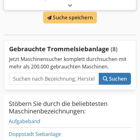
mit allen Komponenten und Spezifikationen liegt vor und
Siebtrommellänge: 7,00 m Cjdpfx Adowrzknoksrf
wird auf Anfrage zur Verfügung gestellt.
Siebtrommeldurchmesser: 2,50 m Siebtrommellochung:
Suche speichern
60x60 mm
Gebrauchte Trommelsiebanlage
(8)
Jetzt Maschinensucher komplett durchsuchen mit
mehr als 200.000 gebrauchten Maschinen.
Suchen
Stöbern Sie durch die beliebtesten
Maschinenbezeichnungen:
Aufgabeband
Doppstadt Siebanlage