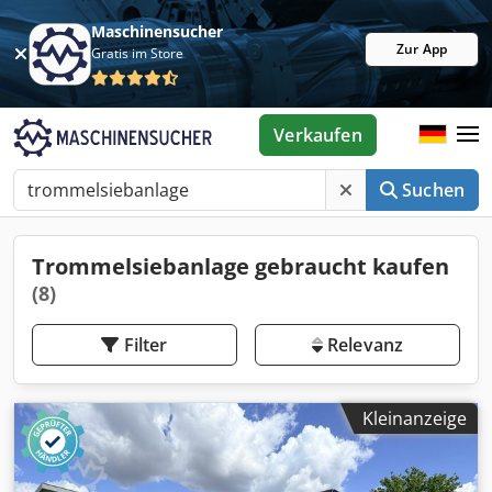
Maschinensucher
Zur App
Gratis im Store
Verkaufen
Suchen
Trommelsiebanlage gebraucht kaufen
(8)
Filter
Relevanz
Kleinanzeige