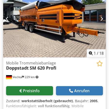
1
/
18
Mobile Trommelsiebanlage
Doppstadt
SM 620 Profi
Vechta
229 km
Preisinfo
Anrufen
Zustand:
werkstattüberholt (gebraucht)
, Baujahr:
2005
,
Funktionsfähigkeit:
voll funktionsfähig
, Moibile