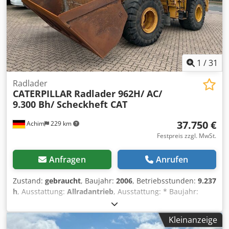
1
/
31
Radlader
CATERPILLAR
Radlader 962H/ AC/
9.300 Bh/ Scheckheft CAT
37.750 €
Achim
229 km
Festpreis zzgl. MwSt.
Anfragen
Anrufen
Zustand:
gebraucht
, Baujahr:
2006
, Betriebsstunden:
9.237
h
, Ausstattung:
Allradantrieb
, Ausstattung: * Baujahr:
2006 * Betriebsstunden: 9.236 Bh * Leistung: 157kW / 213
PS * Gewicht: 19,8 t * Bereifung: Michelin 23.5-25X Type A
Kleinanzeige
ca. 60% * Rückfahrkamera * Lenkradsteuerung *