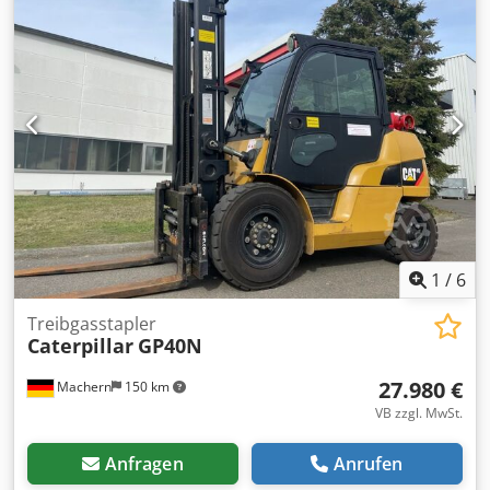
Anoylma Hjdsa
1
/
6
Treibgasstapler
Caterpillar
GP40N
27.980 €
Machern
150 km
VB zzgl. MwSt.
Anfragen
Anrufen