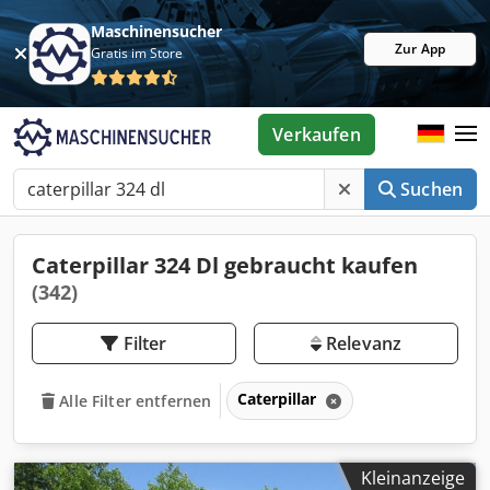
Maschinensucher
Zur App
Gratis im Store
Verkaufen
Suchen
Caterpillar 324 Dl gebraucht kaufen
(342)
Filter
Relevanz
Caterpillar
Alle Filter entfernen
Kleinanzeige