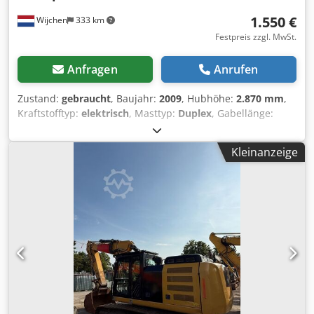
1.550 €
Wijchen
333 km
Festpreis zzgl. MwSt.
Anfragen
Anrufen
Zustand:
gebraucht
, Baujahr:
2009
, Hubhöhe:
2.870 mm
,
Kraftstofftyp:
elektrisch
, Masttyp:
Duplex
, Gabellänge:
1.140 mm
, Gesamthöhe:
1.950 mm
, Gesamtlänge:
1.960
mm
, Gesamtbreite:
850 mm
, Farbe:
Schwarz
, Leergewicht:
Kleinanzeige
1.270 kg Hubkapazität: 1.200 kg Chsdpjzrmglefx Andja -
Baujahr: 2009 - Dokumentation verfügbar: Ja - └ Typ
Dokumentation: Benutzerhandbuch - CE-Kennzeichnung
vorhanden: Ja - CE-Zertifikat vorhanden: Nein -
Seriennummer: 7XL00043 - Typ: Stehender Stapler -
Hubkraft: 1200kg - Hubhöhe: 2870mm - Durchfahrtshöhe:
1950mm - Gabelzinkenlänge: 1140mm - Gabelbreite:
560mm - Mast: Duplex - Antrieb: Elektrisch -
Batterieinformationen: - └ Marke/Typ: PZS 345 - └ Baujahr
der Batterie: 2009 - └ Kapazität: 345Ah - └
Batteriespannung: 24V - └ Troglänge [mm]: 790 - └