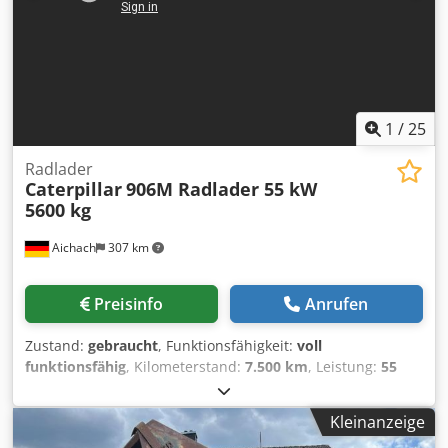
sprechen: Deutsch, English, Spanish, Polnisch, Ukrainisch,
Russisch, Bulgarisch. ----.
1
/
25
Radlader
Caterpillar
906M Radlader 55 kW
5600 kg
Aichach
307 km
Preisinfo
Anrufen
Zustand:
gebraucht
, Funktionsfähigkeit:
voll
funktionsfähig
, Kilometerstand:
7.500 km
, Leistung:
55
kW (74,78 PS)
, Farbe:
Gold
, Betriebsgewicht:
5.600 kg
,
Schaufelbreite:
1.850 mm
, Baujahr:
2016
,
Kleinanzeige
Betriebsstunden:
2.500 h
, Ausstattung:
Kabine,