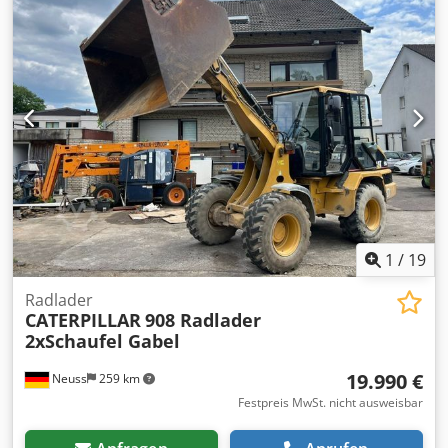
Palettengabeln, Schnellwechselvorrichtung, Standard-
Schaufel
, CAT 906M Radlader Baujahr 2016 Gabel +
Schaufel + Schnellwechsler 3 x hydraulischer Steuerkreis
Schaufelbreite: 185 cm Auskipphöhe: 3,10 m Bauhöhe: ca.
246 cm Chodpfx Aezidgqjndea
1
/
19
Radlader
CATERPILLAR
908 Radlader
2xSchaufel Gabel
19.990 €
Neuss
259 km
Festpreis MwSt. nicht ausweisbar