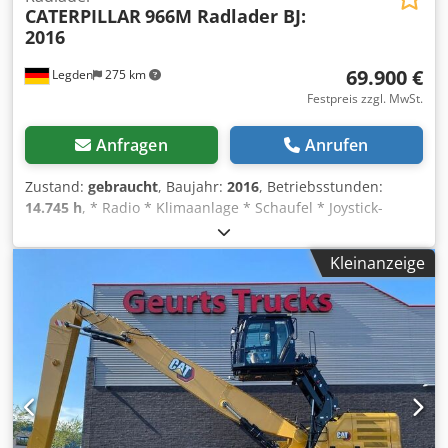
CATERPILLAR
966M Radlader BJ:
2016
69.900 €
Legden
275 km
Festpreis zzgl. MwSt.
Anfragen
Anrufen
Zustand:
gebraucht
, Baujahr:
2016
, Betriebsstunden:
14.745 h
, * Radio * Klimaanlage * Schaufel * Joystick-
Lenkung Chsdpfx Anexchqmjdsa * Rückfahrkamera *
Zentralschmieranlage * Gewicht: 24.000 kg -----Interne
Kleinanzeige
Fahrzeugnummer: 11133----Irrtümer & Zwischenverkauf
vorbehalten WhatsApp-Support verfügbar! Bei Fragen zum
Fahrzeug oder für weitere Infos schreiben Sie uns gerne
bequem per WhatsApp Whatsapp Deutsch, Englisch --
Whatsapp Deutsch, Englisch, Arabisch