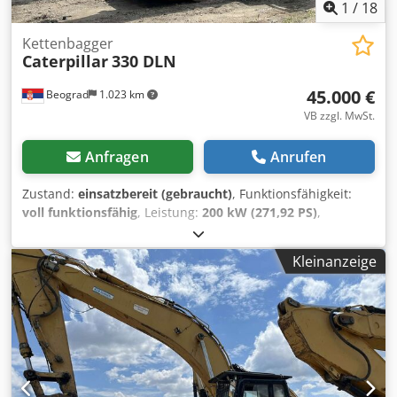
1
/
18
Kettenbagger
Caterpillar
330 DLN
45.000 €
Beograd
1.023 km
VB zzgl. MwSt.
Anfragen
Anrufen
Zustand:
einsatzbereit (gebraucht)
, Funktionsfähigkeit:
voll funktionsfähig
, Leistung:
200 kW (271,92 PS)
,
Betriebsgewicht:
37.000 kg
, Schaufelvolumen:
2,6 m³
,
Baujahr:
2008
, Maschinen-/Fahrzeugnummer:
CAT
Kleinanzeige
0330DTGGE00850
, Die Maschine ist in ausgezeichnetem
Zustand und einsatzbereit. Codpfx Aeylmi Ijndjha