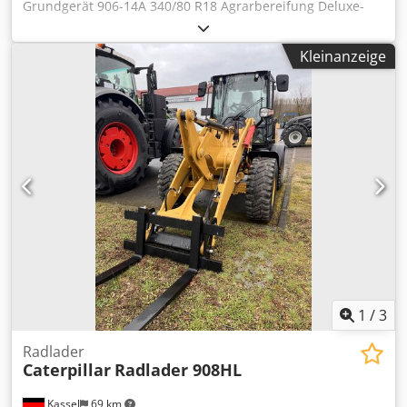
Grundgerät 906-14A 340/80 R18 Agrarbereifung Deluxe-
Kabine DAB+ / Radio inkl. Bluetooth Umkehrlüfter und
Vorabscheider Schaufel GP 0,95m3 mit / Zähnen
Kleinanzeige
Schnellwechsler Gabelträger 1300mm mit 1220mm /
Chjdpjtpgtaefx Andoa
1
/
3
Radlader
Caterpillar
Radlader 908HL
Kassel
69 km