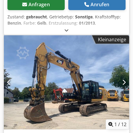
Anfragen
Anrufen
Zustand:
gebraucht
, Getriebetyp:
Sonstige
, Kraftstofftyp:
Benzin
, Farbe:
Gelb
, Erstzulassung:
01/2013
,
Emissionsklasse:
keine
, Federung:
Sonstige
, Baujahr:
2013
,
Betriebsstunden:
3.700 h
, Fahrerkabine:
Sonstige
, *
Kleinanzeige
Schaufel * Ladegabel ... Gebrauchtwagen, inkl. Mwst.
Chsdpfxjzrzf Ae Andoa
1
/
12