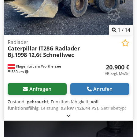
1
/
14
Radlader
Caterpillar
IT28G Radlader
Bj.1998 12,6t Schnellwec
20.900 €
Klagenfurt am Wörthersee
580 km
VB zzgl. MwSt.
Anfragen
Anrufen
Zustand:
gebraucht
, Funktionsfähigkeit:
voll
funktionsfähig
, Leistung:
93 kW (126,44 PS)
, Getriebetyp:
Automatisch
, Kraftstofftyp:
Diesel
, Leergewicht:
12.600 kg
,
Betriebsgewicht:
12.600 kg
, Achsen-Konfiguration:
4x4
,
Erstzulassung:
10/1998
, Baujahr:
1998
, Betriebsstunden:
17.762 h
, Kraftstoff:
Diesel
, Ausstattung:
Allradantrieb,