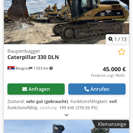
1
/
13
Raupenbagger
Caterpillar
330 DLN
45.000 €
Beograd
1.023 km
Festpreis zzgl. MwSt.
Anfragen
Anrufen
Zustand:
sehr gut (gebraucht)
, Funktionsfähigkeit:
voll
funktionsfähig
, Leistung:
199 kW (270,56 PS)
,
Betriebsgewicht:
37.000 kg
, Schaufelvolumen:
2,6 m³
,
Baujahr:
2006
, Maschinen-/Fahrzeugnummer:
CAT
Kleinanzeige
0330DJGGE00237
, Die Maschine befindet sich in einem
ausgezeichneten funktionsfähigen Zustand. Chodpfx