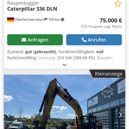
Raupenbagger
Caterpillar
336 DLN
75.000 €
Oberleichtersbach
109 km
FCA Festpreis zzgl. MwSt.
Anfragen
Anrufen
Zustand:
gut (gebraucht)
, Funktionsfähigkeit:
voll
funktionsfähig
, Leistung:
213 kW (289,60 PS)
, Baujahr:
2011
, Betriebsstunden:
9.500 h
,
Maschinen-/Fahrzeugnummer:
MYG00396
, S/N: MYG00396
Kleinanzeige
inkl. Felslöffel Gewicht: ca. 39,5 t Chjdpfx Aneuh Scvsdsa