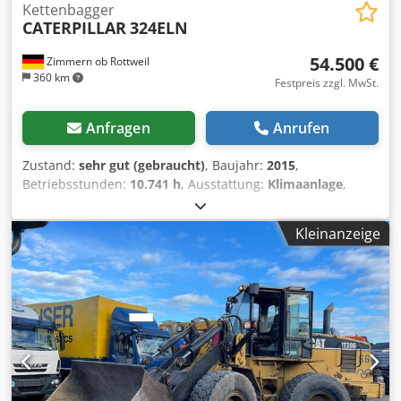
Kettenbagger
CATERPILLAR
324ELN
54.500 €
Zimmern ob Rottweil
360 km
Festpreis zzgl. MwSt.
Anfragen
Anrufen
Zustand:
sehr gut (gebraucht)
, Baujahr:
2015
,
Betriebsstunden:
10.741 h
, Ausstattung:
Klimaanlage
,
CATERPILLAR 324ELN Chodpfezl Dt Njx Andsa Baujahr 2015
Betriebsstunden: 10.741 Std. Geschlossene Kabine
Kleinanzeige
Klimaanlage Radio Rückfahrkamera Verstellausleger
Stiellänge: 3,10 m. Vollverrohrung (Hammer-, Greifer-,
Scheren- hydraulik) OQ70/55 Schnellwechsler 1x Löffel -
900mm breit Laufwerk ca 60-70% erhalten Bodenplatten
600mm breit CAT 7.1 Motor mit 151kW
Zentralschmieranlage CE Einsatzgewicht: 26.2 to