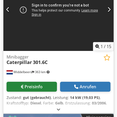
1
/
15
Minibagger
Caterpillar
301.6C
Middelbeers
363 km
Preisinfo
Anrufen
Zustand:
gut (gebraucht)
, Leistung:
14 kW (19,03 PS)
,
Kraftstofftyp:
Diesel
, Farbe:
Gelb
, Erstzulassung:
03/2006
,
Baujahr:
2006
, Betriebsstunden:
5.484 h
, Modelljahr: 2006
Antrieb: Raupe Chodpfx Anew Hpqrsdja Zylinderzahl: 3