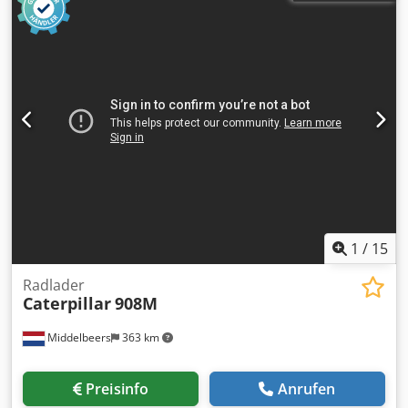
1
/
15
Radlader
Caterpillar
908M
Middelbeers
363 km
Preisinfo
Anrufen