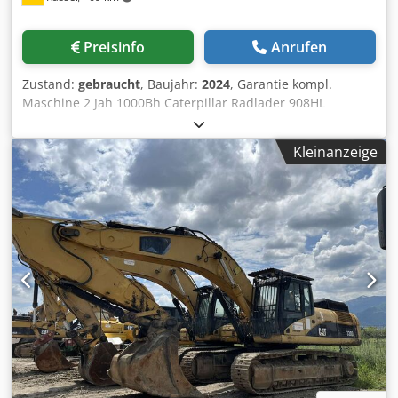
Preisinfo
Anrufen
Zustand:
gebraucht
, Baujahr:
2024
, Garantie kompl.
Maschine 2 Jah 1000Bh Caterpillar Radlader 908HL
Grundgerät / 908HL-14A Deluxe-Sitz (luftgefedert, Len
stütze und Sitzheizung) DAB+ Radio / inkl. Bluetooth + M
Kleinanzeige
Umkehrlüfter und Vorabscheider Hydraulische /
Schwingungsdämpfu Gabelt Cedpferxtbfjx Andsha