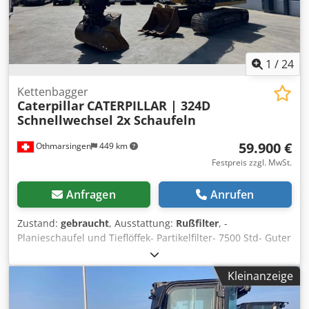
1
/
24
Kettenbagger
Caterpillar
CATERPILLAR | 324D
Schnellwechsel 2x Schaufeln
59.900 €
Othmarsingen
449 km
Festpreis zzgl. MwSt.
Anfragen
Anrufen
Zustand:
gebraucht
, Ausstattung:
Rußfilter
, -
Planieschaufel und Tieflöffek- Partikelfilter- 7500 Std- Guter
Zustand Chodpfx Aoy Ea Ncendoa
Kleinanzeige