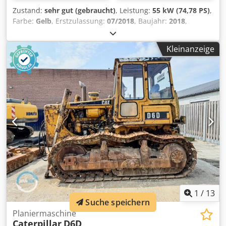
Zustand:
sehr gut (gebraucht)
, Leistung:
55 kW (74,78 PS)
,
Farbe:
Gelb
, Erstzulassung:
07/2018
, Baujahr:
2018
,
Betriebsstunden:
5.014 h
, Ausstattung:
Bordcomputer,
Kabine
, Modelljahr: 2018 Zylinderzahl: 3 Leergewicht:
Kleinanzeige
6.460 kg Anzahl der Ventile: 3 CE-Kennzeichnung: ja
Technischer Zustand: sehr gut Optischer Zustand: sehr gut
Preis: Auf Anfrage Seriennummer: CAT0908MAH8803391 =
Weitere Optionen und Zubehör = Chodpfx Aoy A Tn Hjndoa
- 3. Ventil - Geschlossene Kabine - Zentralschmierung
1
/
13
Suche speichern
Planiermaschine
Caterpillar
D6D