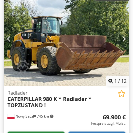
CATERPILLAR MH3040 UMSCHLAGBAGGER BAUJAHR 2022
NUR 295 DEMO STUNDEN !!! MAXIMALE REICHWEITE 15490
MM AUSLEGER MH 9,3 M (30'6") STICK 7,1 M (23'3") MAX
HÖHE 17510 mm MAX LAGERHÖHE 5445 mm MAX TIEFEN
5265 mm STANGENHÖHE DES JIB 12195 mm 4X
ABSTÜTZUNG ACHSEN FÜR SCHWERGEBRAUCH
HYDROSTATISCHES GETRIEBE CAT C7.1 MOTOR REIFEN
16.00-25 HYDRAULISCHE HOCHFAHRB KABINE KABINE
SCHUTZ AUTOMATISCHE KLIMATISIERUNG LCD-MONITOR
MIT BERÜHRUNGSBILDSCHIRM GEHÄRTETE P5A
WINDSCHUTZSCHEIBE KAMERA CE-ZERTIFIKAT FOLGEN SIE
UNS AUF INSTAGRAM: GEURTSTRUCKS WIR SPRECHEN
DEUTSCH HABLAMOS ESPANOL WE SPEAK ENGLISH
1
/
12
Radlader
CATERPILLAR
980 K * Radlader *
TOPZUSTAND !
69.900 €
Nowy Sacz
745 km
Festpreis zzgl. MwSt.