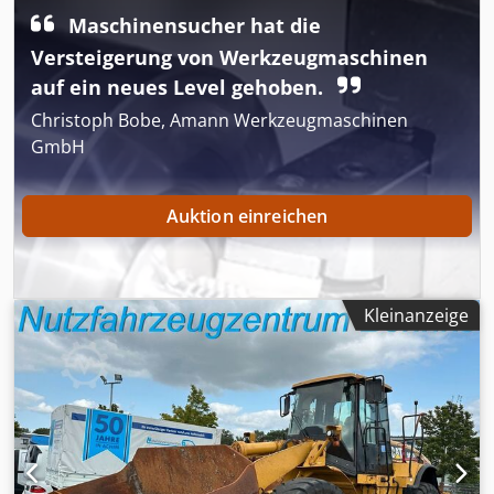
Palettengabeln
, RADLADER CATERPILLAR IT28G
Maschinensucher hat die
Schnellwechselsystem! Palettengabel gegen Aufpreis.
Versteigerung von Werkzeugmaschinen
17762 Betriebsstunden 12600 kg Eigengewicht 93KW
Produkt Nummer: 9AR00289 Technisch in Ordnung!
auf ein neues Level gehoben.
Cedpfx Anji Tmhpsdeha Tel. 44
Christoph Bobe, Amann Werkzeugmaschinen
GmbH
Auktion einreichen
Kleinanzeige