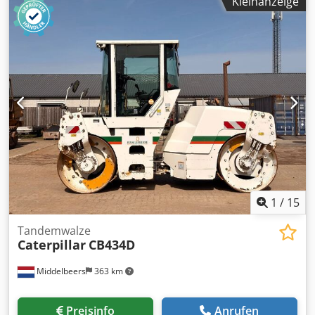
Kleinanzeige
Leergewicht: 1.720 kg Technischer Zustand: gut Optischer
Zustand: gut Preis: Auf Anfrage Seriennummer: JBB00645
Wenden Sie sich an Ernst van Hek, um weitere
Informationen zu erhalten.
1
/
15
Tandemwalze
Caterpillar
CB434D
Middelbeers
363 km
Preisinfo
Anrufen