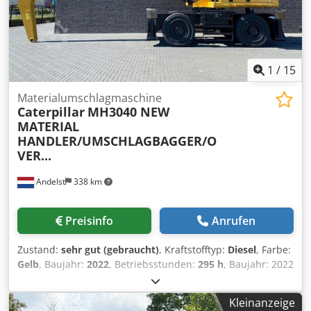
1
/
15
Materialumschlagmaschine
Caterpillar
MH3040 NEW
MATERIAL
HANDLER/UMSCHLAGBAGGER/O
VER...
Andelst
338 km
Preisinfo
Anrufen
Zustand:
sehr gut (gebraucht)
, Kraftstofftyp:
Diesel
, Farbe:
Gelb
, Baujahr:
2022
, Betriebsstunden:
295 h
, Baujahr: 2022
Chjdouxr Ngspfx Andsa Antrieb: Rad Leergewicht: 38.500
kg CE-Kennzeichnung: ja Technischer Zustand: sehr gut
Kleinanzeige
Optischer Zustand: sehr gut Preis: Auf Anfrage NEU/DEMO