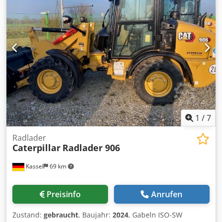
1
/
7
Radlader
Caterpillar
Radlader 906
Kassel
69 km
Preisinfo
Anrufen
Zustand:
gebraucht
, Baujahr:
2024
, Gabeln ISO-SW