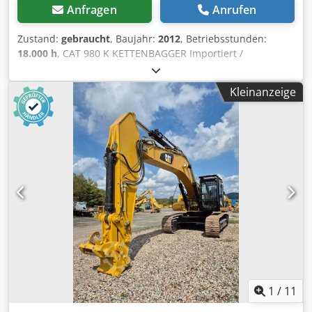
Anfragen
Anrufen
Zustand:
gebraucht
, Baujahr:
2012
, Betriebsstunden:
18.000 h
, CAT 980 K KETTENBAGGER Importiert /
UNFALLFREI IN SEHR GUTEM ZUSTAND! *
HERSTELLUNGSJAHR: 2012 * BETRIEBSSTUNDEN: 18.000
Kleinanzeige
Std. AUSSTATTUNG: * Radio * KLIMAANLAGE * Joystick-
Steuerung * Hydraulikleitung für Schnellwechsler *
Hydraulikleitungen für Hammer/Greifer/Schere *
Rückfahrkamera TEL.: * KUBA – POLNISCH, ENGLISCH,
DEUTSCH, ITALIENISCH * SEBASTIAN – POLNISCH,
DEUTSCH, ITALIENISCH Cjdpfozi Iqgex Andsha * LASZLO –
UNGARISCH * COSTEL – RUMÄNISCH (Wir erledigen alle
Formalitäten für den Export, einschließlich der
erforderlichen Unterlagen) * RADEK – : 0031
1
/
11