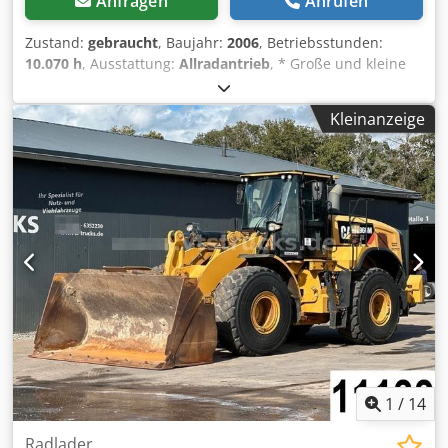
Anfragen
Anrufen
Zustand:
gebraucht
, Baujahr:
2006
, Betriebsstunden:
10.070 h
, Ausstattung:
Allradantrieb
, * Große und kleine
Schaufel + Gabel dabei Cedewnk Egepfx Andsha
Kleinanzeige
1
/
14
Radlader