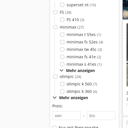
superset nt
(10)
FS
(28)
FS 410
(3)
minimax
(27)
minimax t 55es
(1)
minimax fs 52es
(4)
minimax tw 45c
(3)
minimax fs 41e
(2)
minimax s 41es
(1)
Mehr anzeigen
olimpic
(24)
olimpic k 560
(7)
olimpic k 360
(6)
Mehr anzeigen
Preis:
-
Nur mit Preisangabe