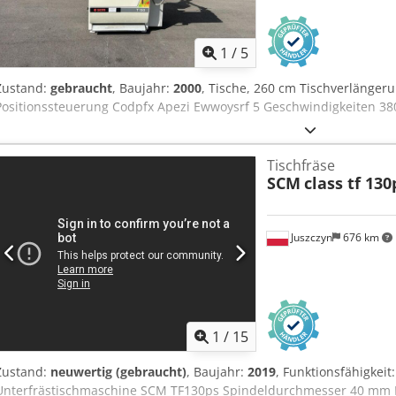
1
/
5
Zustand:
gebraucht
, Baujahr:
2000
, Tische, 260 cm Tischverlängeru
Positionssteuerung Codpfx Apezi Ewwoysrf 5 Geschwindigkeiten 38
Tischfräse
SCM
class tf 130
Juszczyn
676 km
1
/
15
Zustand:
neuwertig (gebraucht)
, Baujahr:
2019
, Funktionsfähigkeit
Unterfrästischmaschine SCM TF130ps Spindeldurchmesser 40 mm L