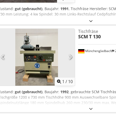
Zustand:
gut (gebraucht)
, Baujahr:
1991
, Tischfräse Hersteller: SC
730 mm Leistung: 4 kw Spindel: 30 mm Links-Rechtslauf Cedpfozhlr
Tischfräse
SCM
T 130
Mönchengladbach
1
/
10
Zustand:
gut (gebraucht)
, Baujahr:
1992
, gebrauchte SCM Tischfrä
Tischgröße 1200 x 730 mm Tischhöhe 900 mm Auswechselbare Spi
Spindelnutzlänge 180 mm Spindelhub 260 mm 230/30 mm max. We
320x90 mm Feineinstellbarer Fräsanschlag mit Stahlanschlaghälften
Apyef Drehzahl 3-4,5-6-8-10.000 U/min Rechts / Linkslauf Absau