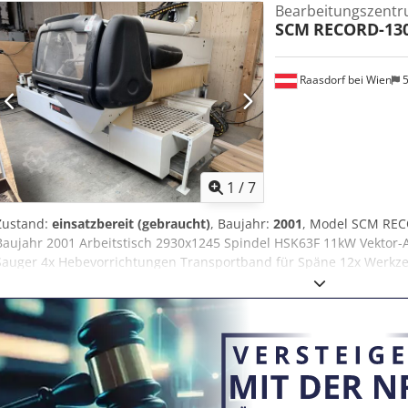
Bearbeitungszent
1200x810x900 mm Gewicht ca. 580 kg
SCM
RECORD-130
Raasdorf bei Wien
5
1
/
7
Zustand:
einsatzbereit (gebraucht)
, Baujahr:
2001
, Model SCM RE
Baujahr 2001 Arbeitstisch 2930x1245 Spindel HSK63F 11kW Vektor-Ac
Sauger 4x Hebevorrichtungen Transportband für Späne 12x Werkze
Schlosskasten oder Säge F18 Bohrkopf Spannvorrichtungen