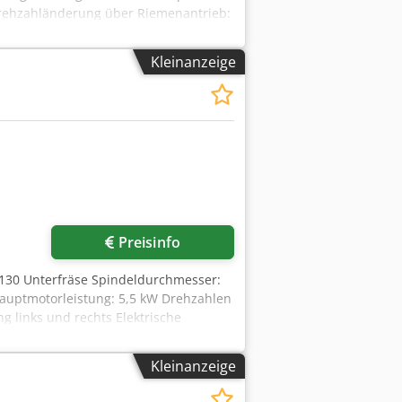
rehzahländerung über Riemenantrieb:
Crjdpfszlw Rnsx Apysf Manuelle
Kleinanzeige
Preisinfo
130 Unterfräse Spindeldurchmesser:
uptmotorleistung: 5,5 kW Drehzahlen
 links und rechts Elektrische
Kleinanzeige