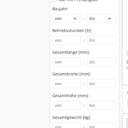
Baujahr:
-
Betriebsstunden [h]:
-
Gesamtlänge [mm]:
-
Gesamtbreite [mm]:
-
Gesamthöhe [mm]:
dsäge Panhans
Panhans Wellus
Panhans 621
-
Gesamtgewicht [kg]:
-