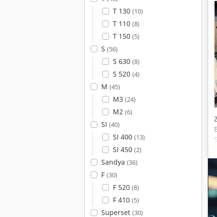
T 130
(10)
T 110
(8)
T 150
(5)
S
(56)
S 630
(8)
S 520
(4)
M
(45)
M3
(24)
M2
(6)
SI
(40)
SI 400
(13)
SI 450
(2)
Sandya
(36)
F
(30)
F 520
(8)
F 410
(5)
Superset
(30)