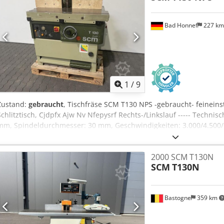
Bad Honnef
227 k
1
/
9
Zustand:
gebraucht
, Tischfräse SCM T130 NPS -gebraucht- feineins
Schlitztisch, Cjdpfx Ajw Nv Nfepysrf Rechts-/Linkslauf ----- Technisc
mm, Spindeldurchmesser: 30 mm, Geschwindigkeiten: 3.000/4.500/6
Absaugstutzen Ø: 120 mm, Absaugstutzen Ø unten: 120 mm
2000 SCM T130N
SCM
T130N
Bastogne
359 km