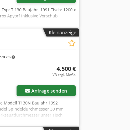
M Typ: T 130 Baujahr. 1991 Tisch: 1200 x
rox Apyorf Inklusive Vorschub
Kleinanzeige
278 km
4.500 €
VB zzgl. MwSt.
Anfrage senden
se Modell T130N Baujahr 1992
ndel Spindeldurchmesser 30 mm
rkzeugdurchmesser unter Tisch
 Motor 4 kw / 400 V Crsdpfoyx T Ixex
gstutzen 2x120 mm Abmessung