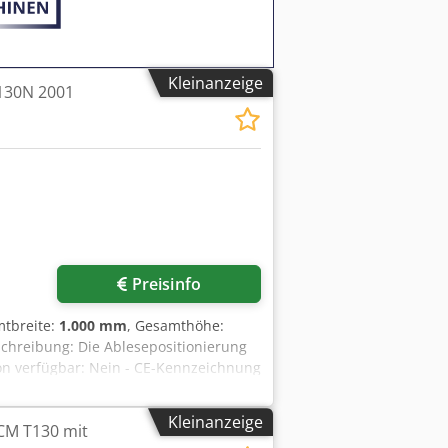
Kleinanzeige
 130N 2001
Preisinfo
mtbreite:
1.000 mm
, Gesamthöhe:
eschreibung: Die Ablesepositionierung
tion verfügbar: Nein - CE-Kennzeichnung
/143039 - Spindeldurchmesser [mm]: 40
anden: Ja - Führung vorhanden: Ja -
Kleinanzeige
CM T130 mit
nung [V]: 400 - Stromverbrauch [A]: 12