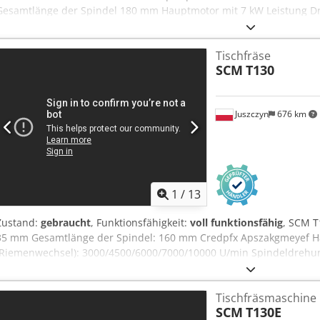
Gesamtlänge der Spindel 180 mm Hauptmotor mit 7 kW Leistung D
3000/4500/6000/7000/10000 U/min Spindel dreht links und rechts 
Spindelhöhenverstellung Technische Dokumentation Baujahr 2019
Tischfräse
SCM
T130
Juszczyn
676 km
1
/
13
Zustand:
gebraucht
, Funktionsfähigkeit:
voll funktionsfähig
, SCM T
35 mm Gesamtlänge der Spindel: 160 mm Credpfx Apszakgmeyef Ha
(Riemenwechsel): 3000/4500/6000/7000/10000 U/min Spindeldrehung
Spindelverstellung
Tischfräsmaschine
SCM
T130E