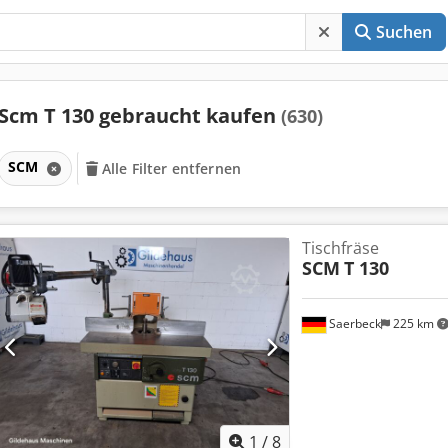
Suchen
Scm T 130 gebraucht kaufen
(630)
SCM
Alle Filter entfernen
Tischfräse
SCM
T 130
Saerbeck
225 km
1
/
8