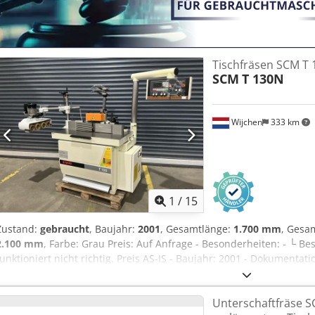
Tischfräsen SCM T
SCM
T 130N
Wijchen
333 km
1
/
15
Zustand:
gebraucht
, Baujahr:
2001
, Gesamtlänge:
1.700 mm
, Gesa
2.100 mm
, Farbe: Grau Preis: Auf Anfrage - Besonderheiten: - └ B
funktioniert nicht richtig. Preis AS-IS - Baujahr: 2001 - Dokumenta
vorhanden: Ja - CE-Zertifikat vorhanden: Nein - Seriennummer: AB
- Tischlänge [mm]: 1195 - Tischbreite [mm]: 350 - Zuführgerät vorh
Unterschaftfräse S
Werkzeugschlüssel enthalten: Ja - Spindeldrehzahl: Manuell - Span