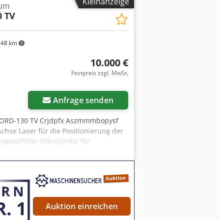
Kleinanzeige
rum
 TV
48 km
10.000 €
Festpreis zzgl. MwSt.
Anfrage senden
CORD-130 TV Crjdpfx Aszmmmbopysf
hse Laser für die Positionierung der
ugwechsler Frässpindel für
Auktion einreichen