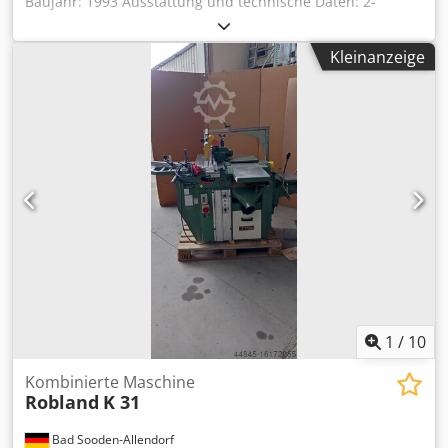
Baujahr: 1993 Ausstattung und technische Daten: 2-
Backenbohrfutter bis 20 mm Schaft-Ø pneumatische
Positionsverstellung auf 2 Ebenen 0-100 mm max.
Kleinanzeige
Bohrtiefe 150 mm Präzisions-Rasterschiene 12 mm
Mitteeinrastung und Querverstellung. 2 pneum.
Sicherheits-Spannzylinder Motor 1,5 kW Drehzahl 2800
U/min. Langlochbohreinrichtung absenkbar mit 2
Programmnocken Maschinengewicht ca. 310 kg Dsdpfx
Aiow I Uy Tjuekr Maschinengröße (BTH) 1100 x 1100 x 1500
mm (ohne Anschlag) Verfügbarkeit: kurzfristig Standort:
Röllbach
1
/
10
Kombinierte Maschine
Robland
K 31
Bad Sooden-Allendorf