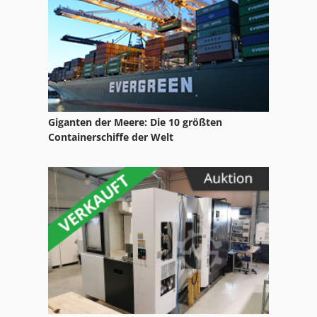
Langhobel
Langhobelmaschine
Langloch
Langlochbohrer
Giganten der Meere: Die 10 größten
Langlochbohrmaschine
Containerschiffe der Welt
Langlochbohrvorrichtung
Leimangabe
Lochbohrmaschine
Lochreihe
Lochreihen
Lochreihenbohrmaschine