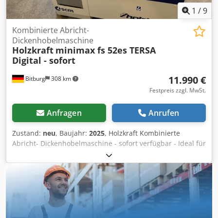
1
/
9
Kombinierte Abricht-
Dickenhobelmaschine
Holzkraft
minimax fs 52es TERSA
Digital - sofort
11.990 €
Bitburg
308 km
Festpreis zzgl. MwSt.
Anfragen
Anrufen
Zustand:
neu
, Baujahr:
2025
, Holzkraft Kombinierte
Abricht- Dickenhobelmaschine - sofort verfügbar - Ideal für
anspruchsvolle Handwerker und Schreiner Die besonders
langen Abrichttische aus einem Stück ermöglichen leichtes
Abrichten der Werkstücke Arbeitstische sind aus
Grauguss, dadurch unempfindlich und dauerhaft plan
Nach hinten, gleichzeitig öffnende Abrichttische mit
Zugfederunterstützung für schnelles und bequemes
Umrüsten Dank festmontierter Absaughaube ist beim