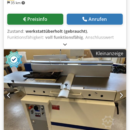
35 km
Preisinfo
Anrufen
Zustand:
werkstattüberholt (gebraucht)
,
Funktionsfähigkeit:
voll funktionsfähig
, Anschlusswert
380V 3 x 3kW, Gewicht ca. 550 kg, Außenmaße 2700 x 1500
x 850 mm, Drehkranz, Abrichte-Dickte Hobelbreite 300 mm
Kleinanzeige
mit Dreimesserwelle, Abmessung Tische 310 x 1500 mm,
Durchlaßhöhe 230 mm, Kreissäge 0-45° schwenkbar, max.
Schnitthöhe 100 mm, Sägetischabmessung 350 x 950 mm
Laufweg 1200 mm, Sägeblatt-Durchm. max. 300 mm, Fräse
mit zwei Geschwindigkeiten 3100 / 6200 U/min, Fräsdorn
30 mm, Höhenverstellung max. 110 mm,
Langlochbohreinrichtung Drehzahl 4500 U/min, Tischgröße
180 x 470 mm, Zweibackenfutter 0-165 mm, Absaugstutzen
3x100 mm Dkodpfstqva Dox Aiujr