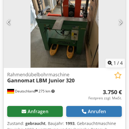
1
/
4
Rahmendübelbohrmaschine
Gannomat
LBM Junior 320
3.750 €
Deutschland
275 km
Festpreis zzgl. MwSt.
Anfragen
Anrufen
Zustand:
gebraucht
, Baujahr:
1993
, Gebrauchtmaschine