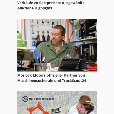
Verkäufe zu Bestpreisen: Ausgewählte
Reihenbohrung
Auktions-Highlights
Robland
Robland Holzbearbeitungsmaschine
Robland Kombimaschine
Rohluftanlage
Morlock Motors offizieller Partner von
Maschinensucher.de und TruckScout24