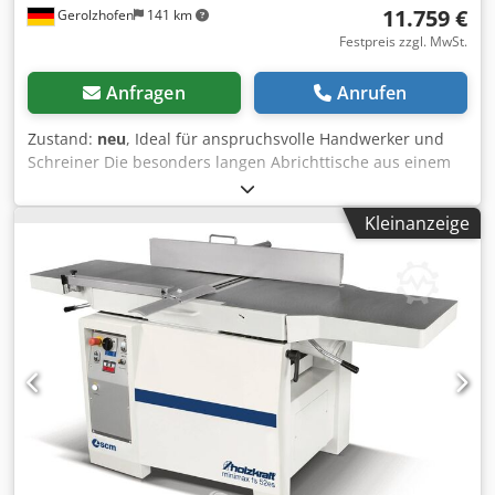
11.759 €
Gerolzhofen
141 km
Festpreis zzgl. MwSt.
Anfragen
Anrufen
Zustand:
neu
, Ideal für anspruchsvolle Handwerker und
Schreiner Die besonders langen Abrichttische aus einem
Stück ermöglichen leichtes Abrichten der Werkstücke
Arbeitstische sind aus Grauguss, dadurch unempfindlich
Kleinanzeige
und dauerhaft plan Nach hinten, gleichzeitig öffnende
Abrichttische mit Zugfederunterstützung für schnelles und
bequemes Umrüsten Dank festmontierter Absaughaube ist
beim Umrüsten kein Umstecken des Absaugschlauchs
nötig, dies spart wertvolle Arbeitszeit Schräg verzahnte
Stahleinzugswalze sorgt für konstanten und
gleichmäßigen Holzeinzug Gummi-Auszugswalze im
Auslauf der Dicke sichert gleichmäßigen Holzauszug
Materialvorschub mit vier Geschwindigkeiten
Hobeldickentischverstellung über Handrad mit integrierter
Anzeige für die Hobelhöhe Ausführung DIGITAL: mit
elektrischer Dickentischhöhenverstellung und