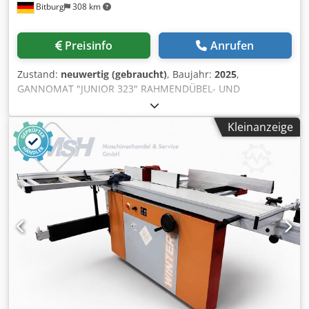
Bitburg
308 km
einfachen bewegen der Maschine 1 Stück
Spannzangenverlängerung Ø 20 mm, inkl. Spannzange für
Bohrerschaft Ø 9 mm 1 Stück Staketenbohrer Ø 25 mm aus
Preisinfo
Anrufen
Chromstahl mit Zentrierspitze Verfügbar: kurzfristig
Zustand:
neuwertig (gebraucht)
, Baujahr:
2025
,
GANNOMAT "JUNIOR 323" RAHMENDÜBEL- UND
LANGLOCHBOHRMASCHINE komplett in
Standardausführung gemäß Preisliste 01/22/D mit: -
Kleinanzeige
Präzisions-Spannzangenfutter für Spannzangen ER 40 Ø 3-
26 mm. inkl. Spannzangen Ø 10 / 13 / 16 / 20 - Motor 1,5
kW, 2800 u/min - Positionseinstellung über Digitalzählwerk
- Positionsverstellung für 2 Ebenen, pneumatisch (0-100
mm) - Bohrtiefe max. 150 mm - Präzisions-Rasterschiene
im 12 mm-Raster mit: - Mitteneinrastung und
Querverstellung 320 mm - 2 pneumatische
Sicherheitsspannzylinder - Anschlagsystem komplett
bestehend aus: Dkjdoxdttijpfx Aiuer 1 Mittelanschlag sowie
1 Anschlag für überbreite Rahmen 1 Anschlagstange rund
850 mm lang (spiegelbildlich von links auf rechts
umsetzbar) 2 Klappanschläge - Langlochbohreinrichtung
absenkbar mit 2 Programmnocken (400V, 3Ph, 50Hz, 1,5kW)