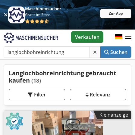
Maschinensucher
Zur App
Gratis im Store
Verkaufen
Suchen
Langlochbohreinrichtung gebraucht
kaufen
(18)
Filter
Relevanz
Kleinanzeige