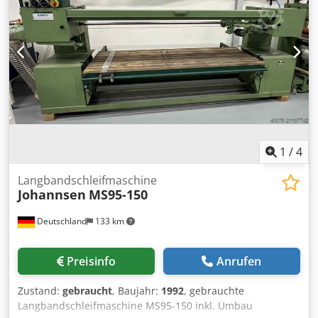
502 kg VORTEILE – unlackiert – mit Ventilator – elektrische
Tischverstellung – gebrauchte Schleifmaschine, sehr guter
Zustand Nettopreis: 9500 PLN Nettopreis: 2260 EUR
Nettopreis berechnet zum Kurs 4,2 PLN/EUR (bei größeren
Wechselkursschwankungen kann sich der Preis ändern)
1
/
4
Langbandschleifmaschine
Johannsen
MS95-150
Deutschland
133 km
Preisinfo
Anrufen
Zustand:
gebraucht
, Baujahr:
1992
, gebrauchte
Langbandschleifmaschine MS95-150 inkl. Umbau