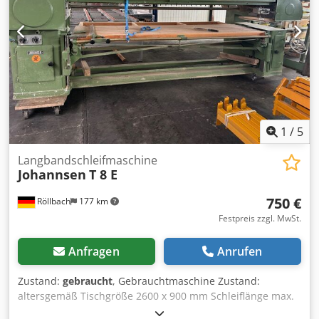
Gewicht 1300 kg Verfügbarkeit: kurzfristig
Standort:Röllbach
1
/
5
Langbandschleifmaschine
Johannsen
T 8 E
750 €
Röllbach
177 km
Festpreis zzgl. MwSt.
Anfragen
Anrufen
Zustand:
gebraucht
, Gebrauchtmaschine Zustand:
altersgemäß Tischgröße 2600 x 900 mm Schleiflänge max.
nutzbar 2700 mm Bandlänge 7800 mm x 150 mm 1100 mm