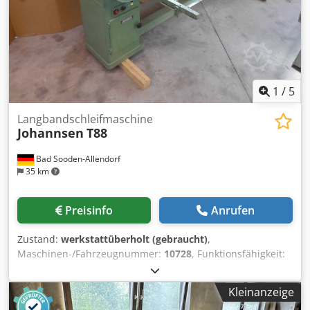
1
/
5
Langbandschleifmaschine
Johannsen
T88
Bad Sooden-Allendorf
35 km
Preisinfo
Anrufen
Zustand:
werkstattüberholt (gebraucht)
,
Maschinen-/Fahrzeugnummer:
10728
, Funktionsfähigkeit:
voll funktionsfähig
, Tischgröße 2300 x 900 mm Dcsdpfx
Aoiyp Rfjgljk
Kleinanzeige