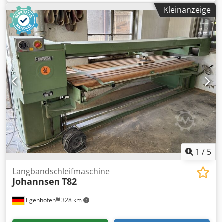
2,4 kW - Frequenz: 50 Hz - inkl. Schleifbänder: 120 er 12
Kleinanzeige
Stück; 80 er 4 Stück; 150 er 10 Stück
1
/
5
Langbandschleifmaschine
Johannsen
T82
Egenhofen
328 km