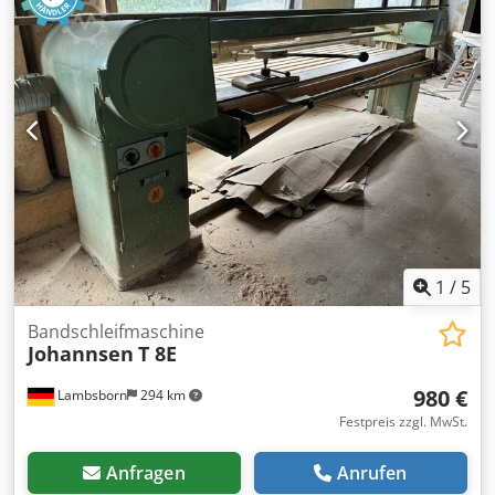
1
/
5
Bandschleifmaschine
Johannsen
T 8E
980 €
Lambsborn
294 km
Festpreis zzgl. MwSt.
Anfragen
Anrufen