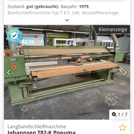
Zustand:
gut (gebraucht)
, Baujahr:
1979
,
Bandschleifmaschine Typ T 8 E, inkl. Absackfilteranlage,
Baujahr 1979, Tischgröße 2800 x 950 mm,
Bandabmessungen: 7700 x 150 mm, Arbeitslänge: 2700
Kleinanzeige
mm, 4 kW Motor, mit Filterschlauch, Gewicht ca. 600 kg,
DIFFERENZBESTEUERT Transport gegen Aufpreis möglich!
Die Maschine wird vor dem Verkauf überprüft. Bei
Gebrauchtmaschinen mit Baujahr 2009 oder älter erfolgt
bei Verkauf an gewerbliche Kunden der Ausschluss der
Gewährleistung. Technische Daten und Ausstattungen
können abweichen. Irrtümer, Zwischenverkauf und
Änderungen vorbehalten. Alle Angaben ohne Gewähr.
Dodpfxozldyij Agljck
1
/
7
Langbandschleifmaschine
Johannsen
T82-K Pneuma