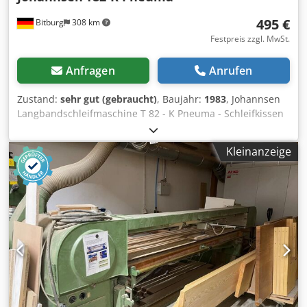
495 €
Bitburg
308 km
Festpreis zzgl. MwSt.
Anfragen
Anrufen
Zustand:
sehr gut (gebraucht)
, Baujahr:
1983
, Johannsen
Langbandschleifmaschine T 82 - K Pneuma - Schleifkissen
Luft unterstützt - Werkstücklänge max. 2800 mm -
Tischbreite: 950mm - 5,5 kW Hauptmotor - 2,2 kW
Kleinanzeige
Lüftermotor - Schleifbandbreite 160mm - Durchmesser des
Absauganschlusses 180 mm - Rechts-/Linkslauf -
Handradverstellung - Gesamtmaße Länge/Breite/Höhe
4080x1800x1400mm Dcodpoxpmtyefx Aglok - Gewicht ca.
1000kg Standort: ab Standort Saarland - sofort verfügbar -