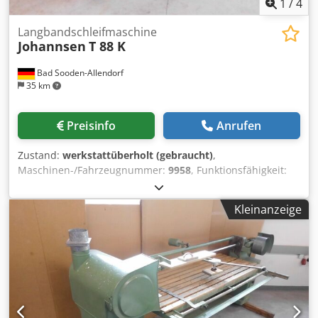
1
/
4
Langbandschleifmaschine
Johannsen
T 88 K
Bad Sooden-Allendorf
35 km
Preisinfo
Anrufen
Zustand:
werkstattüberholt (gebraucht)
,
Maschinen-/Fahrzeugnummer:
9958
, Funktionsfähigkeit:
voll funktionsfähig
, Stromanschluss 380V 7,3kW
Absaugung 1x120 mm 1x180 mm Schleiftisch 2850 x 1550
Kleinanzeige
mm Schleifbandmaße 7820 x 150 mm Dsdpfxoiau Tlj
Aglsck Tischhöhenverstellung über Handrad LxTxH: 4400 x
1700 x 1450 mm Gewicht ca. 1100 kg