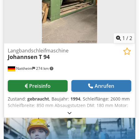
1
/
2
Langbandschleifmaschine
Johannsen
T 94
Nattheim
274 km
Preisinfo
Anrufen
Zustand:
gebraucht
, Baujahr:
1994
, Schleiflänge: 2600 mm
Schleifbreite: 850 mm Absaugstutzen DM: 180 mm Motor:
4 kW Drehzahl: 1430 min-1 Bandgeschwindigkeit: 22 m/sec
Gewicht: ca. 700 kg Lagerort: Kunde Dedpfxezg Nawe
Agljck