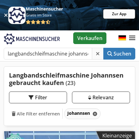
Maschinensucher
Zur App
Gratis im Store
Verkaufen
Suchen
Langbandschleifmaschine Johannsen
gebraucht kaufen
(23)
Filter
Relevanz
Johannsen
Alle Filter entfernen
Kleinanzeige