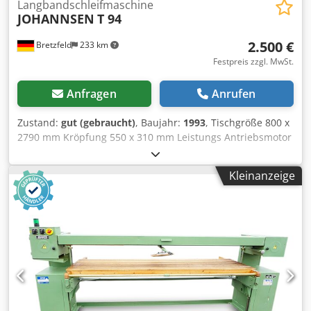
Langbandschleifmaschine
JOHANNSEN
T 94
2.500 €
Bretzfeld
233 km
Festpreis zzgl. MwSt.
Anfragen
Anrufen
Zustand:
gut (gebraucht)
, Baujahr:
1993
, Tischgröße 800 x
2790 mm Kröpfung 550 x 310 mm Leistungs Antriebsmotor
4,0 kw Schleifbandabmessungen 150 x 7800 mm
Arbeitslänge 2600 Arbeitsbreite 850 mm Absaugstutzen-
Kleinanzeige
Durchmesser 180 mm - elektrischer Tischhub - Rechts-
Links-Lauf Dedezfqkhjpfx Aglsck - Maschinengewicht 650
kg