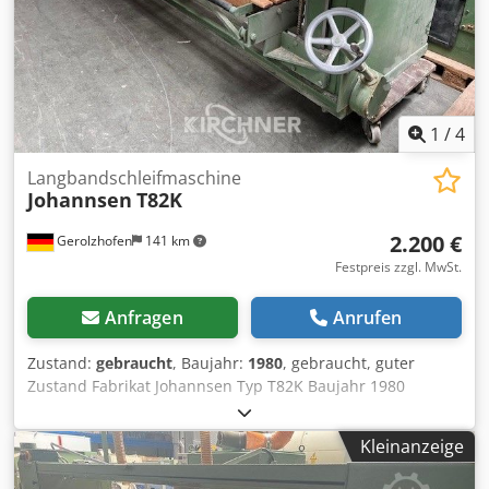
1
/
4
Langbandschleifmaschine
Johannsen
T82K
2.200 €
Gerolzhofen
141 km
Festpreis zzgl. MwSt.
Anfragen
Anrufen
Zustand:
gebraucht
, Baujahr:
1980
, gebraucht, guter
Zustand Fabrikat Johannsen Typ T82K Baujahr 1980
Masch.-Nr. 14262 GS-geprüft Motor 5,5 kW Bandlänge ca.
7800 mm x 150 mm Tischgröße ca. 2800 mm x 900 mm
Kleinanzeige
Dsdpfxevwfdko Aglock Kröpfung rechts ca. 850 mm obere
Bandabdeckung obere Schleifauflage Rechts-Links-Lauf