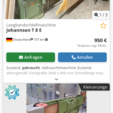
1
/
3
Langbandschleifmaschine
Johannsen
T 8 E
950 €
Deutschland
107 km
Festpreis zzgl. MwSt.
Anfragen
Anrufen
Zustand:
gebraucht
, Gebrauchtmaschine Zustand:
altersgemäß Tischgröße 2600 x 900 mm Schleiflänge max.
nutzbar 2500 mm Bandlänge 7100 mm x 150 mm 1100 mm
Kröpfung rechts Motor 5,2 kW Versandmaße:
Kleinanzeige
4300x1650x1800 mm gewicht: 620 kg Verfügbarkeit:
kurzfristig Standort: Flörsheim Dcjdpfx Ajw I U Hyeglok