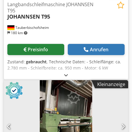
Langbandschleifmaschine JOHANNSEN
T95
JOHANNSEN
T95
Tauberbischofsheim
180 km
Preisinfo
Anrufen
Zustand:
gebraucht
, Technische Daten: - Schleiflänge: ca.
2.780 mm - Schleifbreite: ca. 950 mm - Motor: 6 kW
Dcodszryw Dopfx Agljk
Kleinanzeige