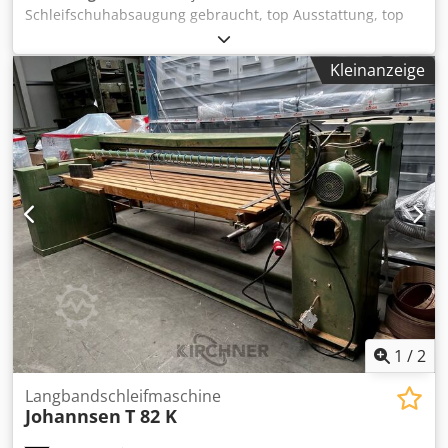
Schleifschuhabsaugung gebraucht, top Ausstattung, top
Zustand, wenig gelaufen Dodpfx Agovwfncslsck Fabrikat
Johannsen Typ T 94 Baujahr 1993 Masch.-Nr. 20375 GS-
Kleinanzeige
holzstaubgeprüft Motor 4,0 kW Schleiflänge ca. 2600 mm
Schleifbreite ca. 850 mm Bandlänge ca. 150 mm x 7800
mm Tischgröße ca. 2780 mm x 800 mm Kröpfung rechts ca.
550 mm Verstellung elektrisch obere Bandabdeckung
Tischbeleuchtung Bandgeschwindigkeiten 27 m/sec.
Rechts-Links-Lauf Absauganschluss D 80/140 mm li / 120
mm re Platzbedarf ca. 4050 mm x 2200 mm Gewicht ca.
750 kg Lagerort 97447 Gerolzhofen, frei verladen,
unverpackt Übergabe im Istzustand wie besichtigt, ohne
Garantie und Gewährleistung
1
/
2
Langbandschleifmaschine
Johannsen
T 82 K