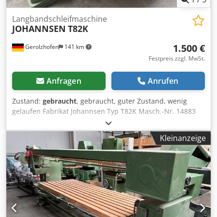
Langbandschleifmaschine
JOHANNSEN
T82K
1.500 €
Gerolzhofen
141 km
Festpreis zzgl. MwSt.
Anfragen
Anrufen
Zustand:
gebraucht
, gebraucht, guter Zustand, wenig
gelaufen Fabrikat Johannsen Typ T82K Masch.-Nr. 14883
GS-geprüft Motor 7,7 kW Schleiflänge ca. 2700 mm
Schleifbreite ca. 950 mm Bandlänge ca. 7800 mm
Kleinanzeige
Tischgröße ca. 2800 x 950 mm Kröpfung links ca. 850 mm
obere Bandabdeckung obere Schleifauflage verstellbar
Rechts-Links-Lauf Bandausblasung Schleifschuh 450 x 140
mm Absauganschluss D 160 mm Dedpfjythb Ujx Aglock
Platzbedarf ca. 4300 x 1500 x 1400 mm Lagerort 97447
Gerolzhofen, frei verladen, unverpackt Übergabe im
Istzustand wie besichtigt, ohne Garantie und
Gewährleistung