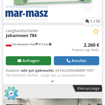
1
/
15
Langbandschleifer
Johannsen T84
2.260 €
Sierakowska Huta
612 km
Festpreis zzgl. MwSt.
Anfragen
Anrufen
Zustand:
sehr gut (gebraucht)
, KATALOGNUMMER 7037
TECHNISCHE DATEN - Länge des zu bearbeitenden
Werkstücks: 2780 mm - Breite des zu bearbeitenden
Werkstücks: 800 mm - Hauptmotor: 4 kW -
Kleinanzeige
Schleifbandbreite: 150 mm Dcodpfxozfpr Rs Agljk -
Ventilator - Rechts-/Linkslauf - Elektrische
Tischhöhenverstellung - Absaugstutzendurchmesser: 140
mm - Gesamtmaße (L/B/H): 3760x1440x1520 mm - Gewicht: