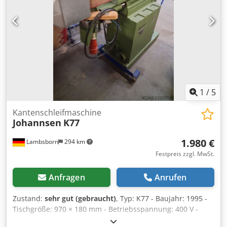
1
/
5
Kantenschleifmaschine
Johannsen
K77
1.980 €
Lambsborn
294 km
Festpreis zzgl. MwSt.
Anfragen
Anrufen
Zustand:
sehr gut (gebraucht)
, Typ: K77 - Baujahr: 1995 -
Tischgröße: 970 × 180 mm - Betriebsspannung: 400 V -
Stromspannung: 230 V Dodpfx Asy Sap Aogleck - Leistung: