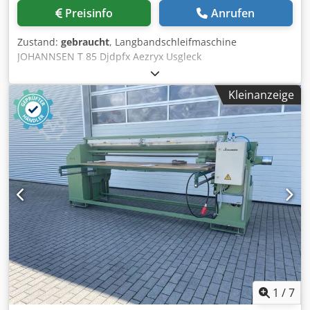
Preisinfo
Anrufen
Zustand:
gebraucht
, Langbandschleifmaschine
JOHANNSEN T 85 Djdpfx Aezryx Usgleck
Kleinanzeige
1
/
7