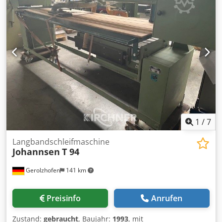
Absauganschluss D 180 mm Gewicht ca. 900 kg Lagerort
97447 Gerolzhofen, frei verladen, unverpackt Übergabe im
Istzustand wie besichtigt, ohne Garantie und
Gewährleistung
1
/
7
Langbandschleifmaschine
Johannsen
T 94
Gerolzhofen
141 km
Preisinfo
Anrufen
Zustand:
gebraucht
, Baujahr:
1993
, mit