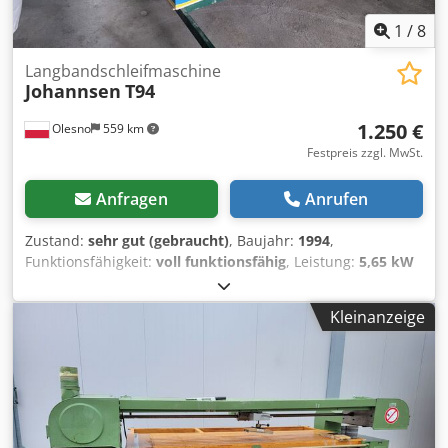
1
/
8
Langbandschleifmaschine
Johannsen
T94
1.250 €
Olesno
559 km
Festpreis zzgl. MwSt.
Anfragen
Anrufen
Zustand:
sehr gut (gebraucht)
, Baujahr:
1994
,
Funktionsfähigkeit:
voll funktionsfähig
, Leistung:
5,65 kW
(7,68 PS)
, Tischlänge:
2.780 mm
, Tischbreite:
1.000 mm
,
Langbandschleifer Johannsen mit elektrische
Kleinanzeige
Höhenverstellung Tischgröße 2780x 1000mm Dcsdpfox
Rbvhex Aglok