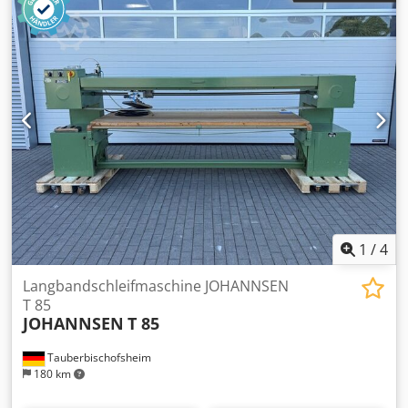
1
/
4
Langbandschleifmaschine JOHANNSEN
T 85
JOHANNSEN
T 85
Tauberbischofsheim
180 km