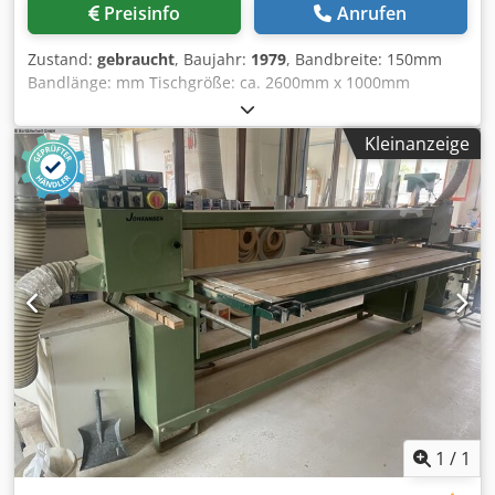
Preisinfo
Anrufen
Zustand:
gebraucht
, Baujahr:
1979
, Bandbreite: 150mm
Bandlänge: mm Tischgröße: ca. 2600mm x 1000mm
Absauganschluss: Motorleistung: 3kW Maschinenlänge:
Maschinenbreite: Dcodpfowm Nrpsx Aglek Gewicht: 900kg
Kleinanzeige
1
/
1