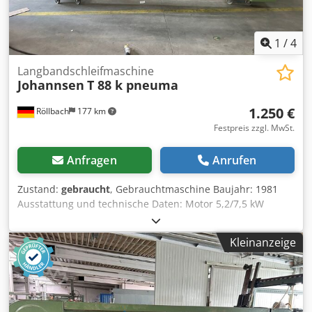
1
/
4
Langbandschleifmaschine
Johannsen
T 88 k pneuma
1.250 €
Röllbach
177 km
Festpreis zzgl. MwSt.
Anfragen
Anrufen
Zustand:
gebraucht
, Gebrauchtmaschine Baujahr: 1981
Ausstattung und technische Daten: Motor 5,2/7,5 kW
polumschaltbar 750/1500 Upm Bandgeschwindigkeiten 11
und 22 m/sec mit angeflanschtem Gebläsemotor 2,2 kW
Kleinanzeige
(2840 U/min. Luftmenge 2400m³/h) Tischgröße: 2900 x 1400
mm Nutzbare Arbeitslänge 2700 mm Dcodpfx Aozk
Nxneglek Tischhub 320 mm Bandabmessung 7800X150
mm Inkl. pneumatischem Druckschuh mit Bandzugbremse
Absaugstutzen 180 mm Luftbedarf 2 l/min bei 6 bar