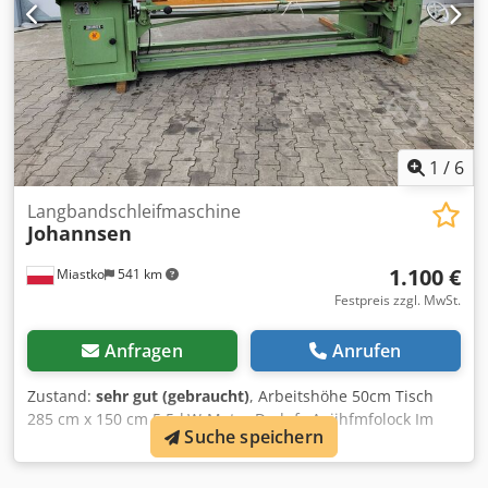
1
/
6
Langbandschleifmaschine
Johannsen
1.100 €
Miastko
541 km
Festpreis zzgl. MwSt.
Anfragen
Anrufen
Zustand:
sehr gut (gebraucht)
, Arbeitshöhe 50cm Tisch
285 cm x 150 cm 5,5-kW-Motor Dedpfx Agjihfmfolock Im
Suche speichern
sehr gut Zustand.