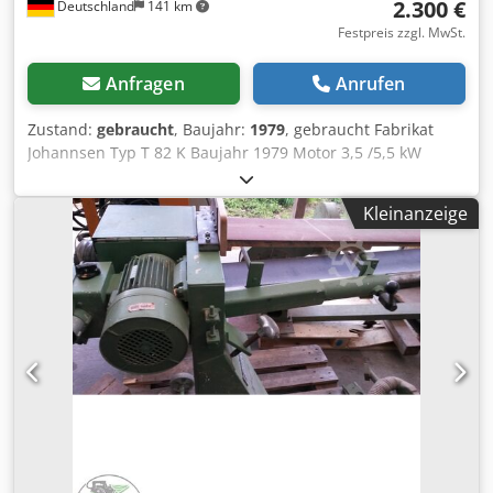
2.300 €
Deutschland
141 km
Festpreis zzgl. MwSt.
Anfragen
Anrufen
Zustand:
gebraucht
, Baujahr:
1979
, gebraucht Fabrikat
Johannsen Typ T 82 K Baujahr 1979 Motor 3,5 /5,5 kW
Schleiflänge ca. 2800 mm Schleifbreite ca. 950 mm
Tischgröße ca. 2800 mm x 950 mm Kröpfung rechts ca. 900
Kleinanzeige
mm obere Bandabdeckung pneumatischer
Schleifschuhandruck Dcsdpfx Asvwf A Hoglek Rechts-Links-
Lauf Bandausblasung Schleifschuh 300 mm
Absauganschluss D 180 mm Platzbedarf ca. 4000 mm x
1800 mm x 1400 mm Gesamtanschlusswert ca. 5,5 kW
Lagerort 97447 Gerolzhofen, frei verladen, unverpackt
Übergabe im Istzustand wie besichtigt, ohne Garantie und
Gewährleistung