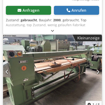
Anfragen
Anrufen
Zustand:
gebraucht
, Baujahr:
2000
, gebraucht, Top
Ausstattung, top Zustand, wenig gelaufen Fabrikat
Johannsen Typ T94 Baujahr 2000 Masch.-Nr. 22138 CE-
baumustergeprüft GS-holzstaubgeprüft Motor 5,5 / 0,25
Kleinanzeige
kW Schleiflänge ca. 2600 x 960 mm Schleifbreite ca. 960
mm Bandlänge ca. 7800 x 150 mm Tischgröße ca. 2790 x
960 mm Kröpfung rechts ca. 850 mm Dedpsyvvr Iefx Aglock
Verstellung elektrisch obere Bandabdeckung obere
Schleifauflage Tischbeleuchtung Bandgeschwindigkeiten
1434 m/min. Rechts-Links-Lauf Bandausblasung
Schleifschuh 300 x 140 mm Absauganschluss D 180 mm
Platzbedarf ca. 4000 x 1500 x 1500 mm Gewicht ca. 1000 kg
Gesamtanschlusswert ca. 5,7 kW Lagerort 97447
Gerolzhofen, frei verladen, unverpackt Übergabe im
Istzustand wie besichtigt, ohne Garantie und
Gewährleistung
1
/
5