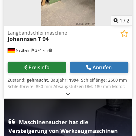
1
/
2
Langbandschleifmaschine
Johannsen
T 94
Nattheim
274 km
Preisinfo
Anrufen
Zustand:
gebraucht
, Baujahr:
1994
, Schleiflänge: 2600 mm
Schleifbreite: 850 mm Absaugstutzen DM: 180 mm Motor:
4 kW Drehzahl: 1430 min-1 Bandgeschwindigkeit: 22 m/sec
Gewicht: ca. 700 kg Csdpfxezg Nawe Ah Eerf Lagerort:
Kunde
Maschinensucher hat die
Versteigerung von Werkzeugmaschinen