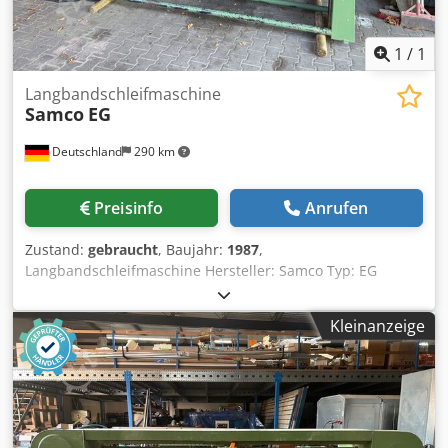
1
/
1
Langbandschleifmaschine
Samco
EG
Deutschland
290 km
Preisinfo
Anrufen
Zustand:
gebraucht
, Baujahr:
1987
,
Langbandschleifmaschine Hersteller: Samco Typ: EG
Codexdnrgjpfx Ah Eerf Baujahr: 1987 Schleiflänge: 3.000
mm Inkl. Ersatzbänder ä3826
Kleinanzeige