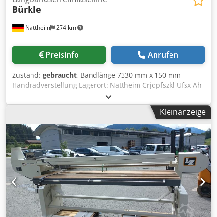
Bürkle
Nattheim
274 km
Preisinfo
Anrufen
Zustand:
gebraucht
, Bandlänge 7330 mm x 150 mm
Handradverstellung Lagerort: Nattheim Crjdpfszkl Ufsx Ah
Ejf
Kleinanzeige