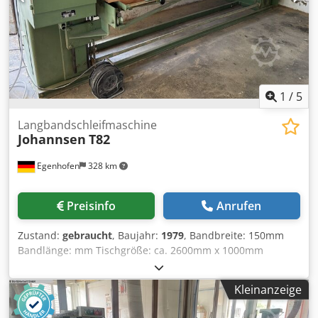
1
/
5
Langbandschleifmaschine
Johannsen
T82
Egenhofen
328 km
Preisinfo
Anrufen
Zustand:
gebraucht
, Baujahr:
1979
, Bandbreite: 150mm
Bandlänge: mm Tischgröße: ca. 2600mm x 1000mm
Absauganschluss: Motorleistung: 3kW Crjdpfx Aewm
Nrpeh Esf Maschinenlänge: Maschinenbreite: Gewicht:
Kleinanzeige
900kg