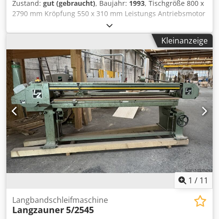
Zustand:
gut (gebraucht)
, Baujahr:
1993
, Tischgröße 800 x
2790 mm Kröpfung 550 x 310 mm Leistungs Antriebsmotor
4,0 kw Schleifbandabmessungen 150 x 7800 mm
Arbeitslänge 2600 Arbeitsbreite 850 mm Absaugstutzen-
Kleinanzeige
Durchmesser 180 mm Codozfqkhspfx Ah Ejrf - elektrischer
Tischhub - Rechts-Links-Lauf - Maschinengewicht 650 kg
1
/
11
Langbandschleifmaschine
Langzauner
5/2545