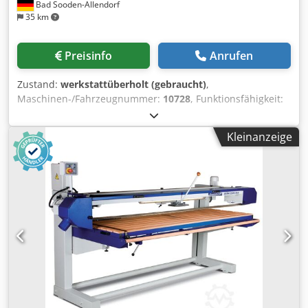
Bad Sooden-Allendorf
35 km
Preisinfo
Anrufen
Zustand:
werkstattüberholt (gebraucht)
,
Maschinen-/Fahrzeugnummer:
10728
, Funktionsfähigkeit:
voll funktionsfähig
, Tischgröße 2300 x 900 mm Crsdpfx
Asiyp Rfjh Esf
Kleinanzeige