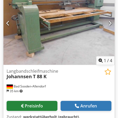
1
/
4
Langbandschleifmaschine
Johannsen
T 88 K
Bad Sooden-Allendorf
35 km
Preisinfo
Anrufen
Zustand:
werkstattüberholt (gebraucht)
,