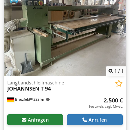
1
/
1
Langbandschleifmaschine
JOHANNSEN
T 94
2.500 €
Bretzfeld
233 km
Festpreis zzgl. MwSt.
Anfragen
Anrufen