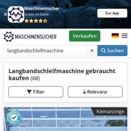
Maschinensucher
Zur App
Gratis im Store
Verkaufen
Suchen
Langbandschleifmaschine gebraucht
kaufen
(68)
Filter
Relevanz
Kleinanzeige