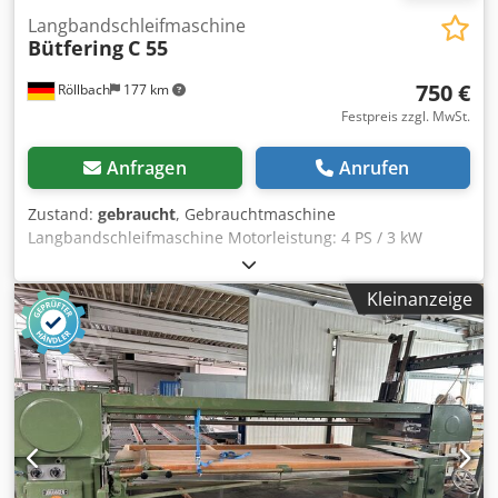
Langbandschleifmaschine
Bütfering
C 55
750 €
Röllbach
177 km
Festpreis zzgl. MwSt.
Anfragen
Anrufen
Zustand:
gebraucht
, Gebrauchtmaschine
Langbandschleifmaschine Motorleistung: 4 PS / 3 kW
Motordrehzahl 2890 Upm Tischabmessung ca. 2460 mm x
900 mm Manuelle Tischhöhenverstellung
Kleinanzeige
Transportabmessungen ca. 3600 x 1600 x 1450 mm
Gewicht ca. 500kg Cedpfx Ahozk Nvme Eorf Verfügbarkeit:
kurzfristg Standort: Röllbach