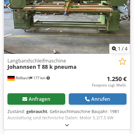
1
/
4
Langbandschleifmaschine
Johannsen
T 88 k pneuma
1.250 €
Röllbach
177 km
Festpreis zzgl. MwSt.
Anfragen
Anrufen
Zustand:
gebraucht
, Gebrauchtmaschine Baujahr: 1981
Ausstattung und technische Daten: Motor 5,2/7,5 kW
polumschaltbar 750/1500 Upm Bandgeschwindigkeiten 11
und 22 m/sec mit angeflanschtem Gebläsemotor 2,2 kW