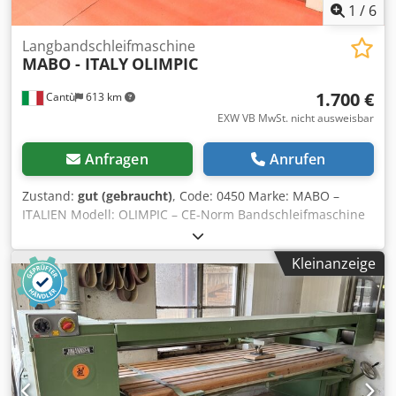
1
/
6
Langbandschleifmaschine
MABO - ITALY
OLIMPIC
1.700 €
Cantù
613 km
EXW VB MwSt. nicht ausweisbar
Anfragen
Anrufen
Zustand:
gut (gebraucht)
, Code: 0450 Marke: MABO –
ITALIEN Modell: OLIMPIC – CE-Norm Bandschleifmaschine
für Holz, Schreinerarbeiten, Möbel, Holzverbindungen,
Metalle, Edelstahl, Aluminium und andere Materialien –
Kleinanzeige
CE-Norm Technische Daten: Arbeitsfläche Länge 2500 mm
Arbeitsfläche Breite 600 mm Höhenverstellung des Tisches
per Handrad Bandbreite 120 mm Motorleistung 2 PS
Drehzahl 2820 U/min Durchmesser des
Staubabsaugstutzens 110 mm Crodpfxezmywmo Ah Esf
Gesamtabmessungen mm 3000 x 1200 x 1600 h Gewicht kg
230