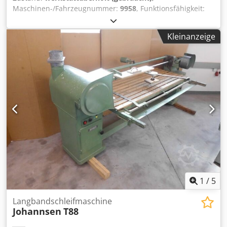
Maschinen-/Fahrzeugnummer:
9958
, Funktionsfähigkeit:
voll funktionsfähig
, Stromanschluss 380V 7,3kW
Absaugung 1x120 mm 1x180 mm Schleiftisch 2850 x 1550
Kleinanzeige
mm Schleifbandmaße 7820 x 150 mm Cjdpsiau Tljfx Ah
Esrf Tischhöhenverstellung über Handrad LxTxH: 4400 x
1700 x 1450 mm Gewicht ca. 1100 kg
1
/
5
Langbandschleifmaschine
Johannsen
T88