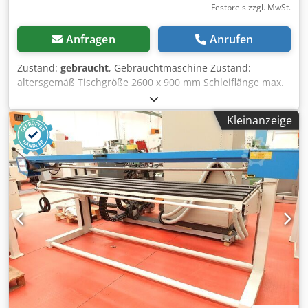
Festpreis zzgl. MwSt.
Anfragen
Anrufen
Zustand:
gebraucht
, Gebrauchtmaschine Zustand:
altersgemäß Tischgröße 2600 x 900 mm Schleiflänge max.
nutzbar 2500 mm Bandlänge 7100 mm x 150 mm
Crodpfxew I U Hyo Ah Esf 1100 mm Kröpfung rechts Motor
Kleinanzeige
5,2 kW Versandmaße: 4300x1650x1800 mm gewicht: 620 kg
Verfügbarkeit: kurzfristig Standort: Flörsheim