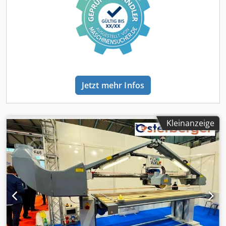
gereinigt und funktionsgeprueft. • Alle Maschinen werden
gekauft wie besichtigt ohne jeglichen Anspruech auf
Gewaehrleistung. Es steht dem Kaeufer frei die Maschinen
am Standort zu besichtigen. • Sondervereinbarungen sind
nur in schriftlicher Form moeglich. (Anfragen beantworten
wir nur unter Angabe Ihrer Adresse + Telefonnummer!)
Jetzt mehr Infos
Kleinanzeige