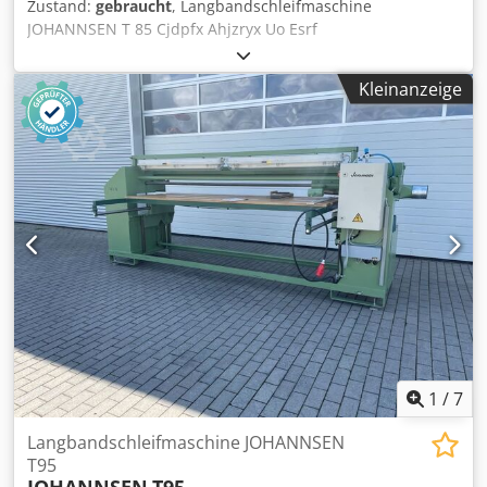
Zustand:
gebraucht
, Langbandschleifmaschine
JOHANNSEN T 85 Cjdpfx Ahjzryx Uo Esrf
Kleinanzeige
1
/
7
Langbandschleifmaschine JOHANNSEN
T95