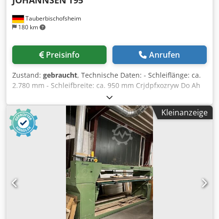
JOHANNSEN
T95
Tauberbischofsheim
180 km
Preisinfo
Anrufen
Zustand:
gebraucht
, Technische Daten: - Schleiflänge: ca.
2.780 mm - Schleifbreite: ca. 950 mm Crjdpfxozryw Do Ah
Esf - Motor: 6 kW
Kleinanzeige