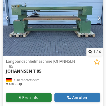
1
/
4
Langbandschleifmaschine JOHANNSEN
T 85
JOHANNSEN
T 85
Tauberbischofsheim
180 km
Preisinfo
Anrufen