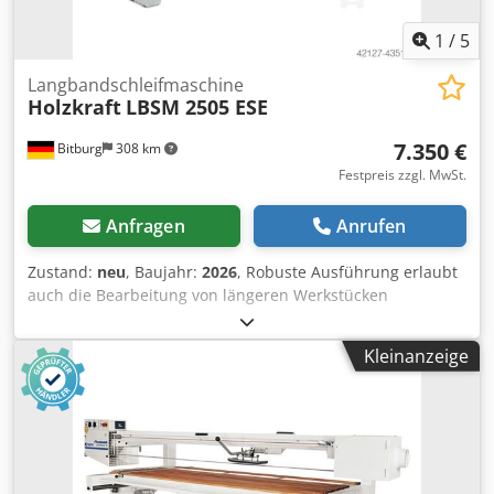
1
/
5
Langbandschleifmaschine
Holzkraft
LBSM 2505 ESE
7.350 €
Bitburg
308 km
Festpreis zzgl. MwSt.
Anfragen
Anrufen
Zustand:
neu
, Baujahr:
2026
, Robuste Ausführung erlaubt
auch die Bearbeitung von längeren Werkstücken
Schleifaggregat schwenkbar, dadurch auch als
Kantenschleifmaschine verwendbar 225 mm große
Kleinanzeige
gewuchtete Bandlaufrollen sorgen für vibrationsarmen
Antrieb. Einfache Justierung des Schleifbandes Hohe
Bandgeschwindigkeit von 17 m/s Rechts-Linkslauf Obere
Schleifsohle mit Graphitbelag Schleifschuh 4-fach gefedert
Mit beweglichem Schleifschuh für schrägkantige Flächen
Leichtgängiger Schleiftisch auch bei hoher Belastung