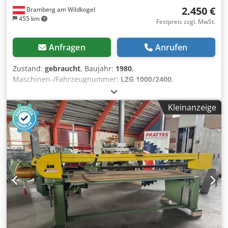
2.450 €
Bramberg am Wildkogel
455 km
Festpreis zzgl. MwSt.
Anfragen
Anrufen
Zustand:
gebraucht
, Baujahr:
1980
,
Maschinen-/Fahrzeugnummer:
LZG 1000/2400
,
Funktionsfähigkeit:
voll funktionsfähig
, Leistung:
4 kW
(5,44 PS)
, Schleifbandbreite:
150 mm
, Schleifbandlänge:
Kleinanzeige
6.800 mm
, Schleifhöhe:
300 mm
, Höheneinstelltyp:
mechanisch
, Die Langzauner Langbandschleifmaschine
(Baujahr ca. 1980) dient dem Glätten, Strukturieren und
Polieren von Holz- oder Metalloberflächen. Sie besteht aus
einem höhenverstellbaren Tisch und zwei Rollen, über die
das lange, endlose Schleifband läuft. Der manuelle Druck
erfolgt über einen geführten Schleifschuh. Größe des
Auflagentisches : 2500 mm x 1000 mm Cjdpfx Aozmhm Ajh
Eorf