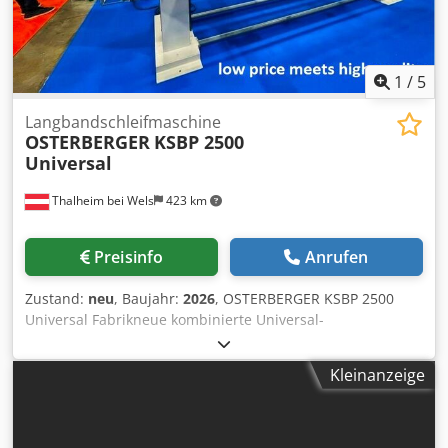
1
/
5
Langbandschleifmaschine
OSTERBERGER
KSBP 2500
Universal
Thalheim bei Wels
423 km
Preisinfo
Anrufen
Zustand:
neu
, Baujahr:
2026
, OSTERBERGER KSBP 2500
Universal Fabrikneue kombinierte Universal-
Langbandschleifmaschine - Bürstmaschine -
Poliermaschine in Portalbauweise Schleiflänge und Breite
Kleinanzeige
nach Kundenwunsch möglich, auch mit 2 Schleifbändern
parallel für 2 Arbeitsstationen für Vorschleifen und
Fertigschleifen ohne Bandwechsel, sowie Bürst- und
Polierkopf mit automatischer Längsverstellung nach links