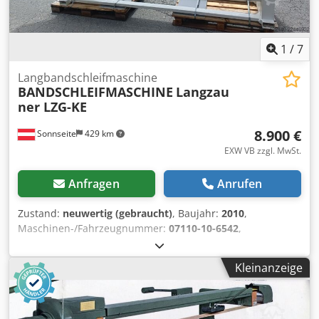
1
/
7
Langbandschleifmaschine
BANDSCHLEIFMASCHINE
Langzau
ner LZG-KE
8.900 €
Sonnseite
429 km
EXW VB zzgl. MwSt.
Anfragen
Anrufen
Zustand:
neuwertig (gebraucht)
, Baujahr:
2010
,
Maschinen-/Fahrzeugnummer:
07110-10-6542
,
Funktionsfähigkeit:
voll funktionsfähig
, Betriebsstunden:
200 h
, Leistung:
3,25 kW (4,42 PS)
, Eingangsspannung:
400
Kleinanzeige
V
, Eingangsstrom:
8 A
, Eingangsfrequenz:
50 Hz
, Art des
Eingangsstroms:
Drehstrom
, Schleifbandbreite:
150 mm
,
Schleifbandlänge:
6.800 mm
, Schleifhöhe:
240 mm
,
Höheneinstelltyp:
elektrisch
, Schleifbandgeschwindigkeit: