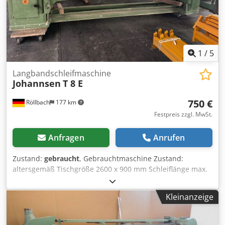
1
/
5
Langbandschleifmaschine
Johannsen
T 8 E
750 €
Röllbach
177 km
Festpreis zzgl. MwSt.
Anfragen
Anrufen
Zustand:
gebraucht
, Gebrauchtmaschine Zustand:
altersgemäß Tischgröße 2600 x 900 mm Schleiflänge max.
nutzbar 2700 mm Cedszk Ntxopfx Ah Ejrf Bandlänge 7800
mm x 150 mm 1100 mm Kröpfung rechts Motor 5,2/7,5 kW
Kleinanzeige
mit Bandausblasdüse Versandmaße: 4300x1650x1800 mm
Gewicht: 1300 kg Verfügbarkeit: kurzfristig Lagerort:
Röllbach