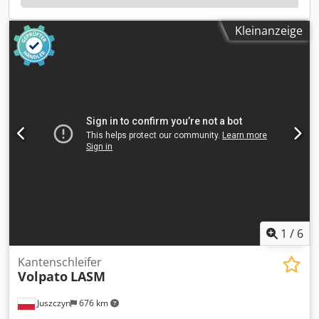
Kleinanzeige
1
/
6
Kantenschleifer
Volpato
LASM
Juszczyn
676 km