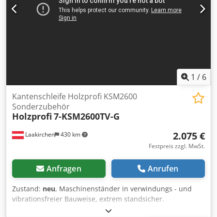
1
/
6
Kantenschleife Holzprofi KSM2600
Sonderzubehör
Holzprofi
7-KSM2600TV-G
2.075 €
Laakirchen
430 km
Festpreis zzgl. MwSt.
Anfragen
Anrufen
Zustand:
neu
, Maschinenständer in verwindungs - und
vibrationsfreier Bauweise, extrem standsicher.
Schleifaggregat mittels Hebel bis 45° verstellbar.