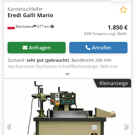
Kantenschleifer
Eredi Galli Mario
1.850 €
Biertowice
677 km
EXW Festpreis zzgl. MwSt.
Anfragen
Anrufen
Zustand:
sehr gut (gebraucht)
, Bandbreite 240 mm
mechanische Oszillation Schleifflächenlänge 1800 mm
Cjdpfow A Riuox Ab Serf Tischabmessungen 340x1400 mm
Aggregatwinkelverstellung Flanschdurchmesser für
Kleinanzeige
Absaugung 150 mm Motorleistung 7,5 kW