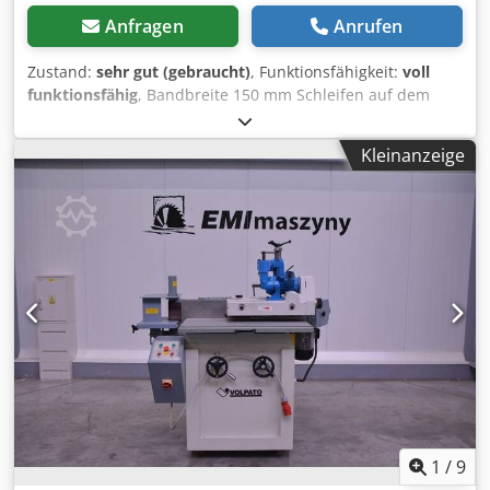
Anfragen
Anrufen
Zustand:
sehr gut (gebraucht)
, Funktionsfähigkeit:
voll
funktionsfähig
, Bandbreite 150 mm Schleifen auf dem
Schleifschuh oder auf der Fläche möglich Crodpfx Asy N N
N Heb Sjf Tischwinkel verstellbar Schleifen von gebogenen
Kleinanzeige
Werkstücken möglich Manuelle Tischhöhenverstellung
Motor 3,4 kW 380 V Baujahr 1992
1
/
9