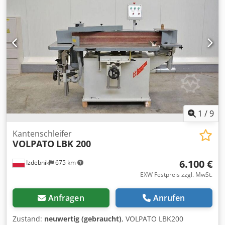
1
/
9
Kantenschleifer
VOLPATO
LBK 200
6.100 €
Izdebnik
675 km
EXW Festpreis zzgl. MwSt.
Anfragen
Anrufen
Zustand:
neuwertig (gebraucht)
, VOLPATO LBK200