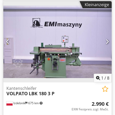
Schleifband - Oszillation mit separatem Getriebemotor.
Kleinanzeige
Höhenverstellbarer Codpevrvcgjfx Ab Serf Schleiftisch zur
Ausnutzung der gesamten Bandbreite. Höhenverstellbarer
Zusatztisch mit Absaugung zum Schleifen von Radien. Mit
gefederter Bandspannung. made in EU ! Technische
Daten: Tischgröße 750 x 300 mm Tischhöhenverstellung
200 mm Bandlänge 2600 mm Bandbreite 150 mm
Bandgeschwindigkeit 20m/sec Oszillationshub 20 mm
Motorleistung Oszillation 0,25 kW
Hauptmotorabgabeleleistung 3,8 kW S6 400V (3kW S1)
Gewicht 180 kg Im Preis u.a. inbegriffen: verstellbare
Tischverbreiterung mit Rollen. Gehrungsanschlag
1
/
8
Kantenschleifer
VOLPATO
LBK 180 3 P
2.990 €
Izdebnik
675 km
EXW Festpreis zzgl. MwSt.