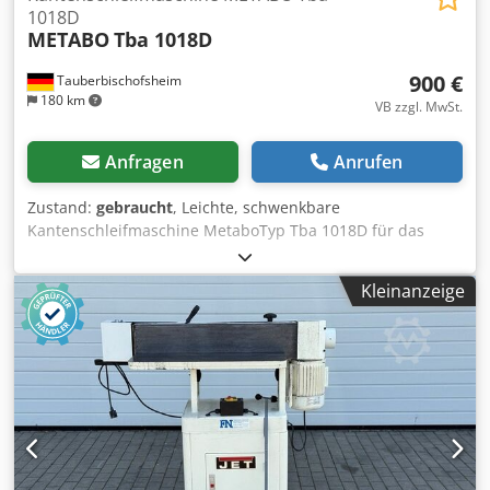
1018D
METABO
Tba 1018D
900 €
Tauberbischofsheim
180 km
VB zzgl. MwSt.
Anfragen
Anrufen
Zustand:
gebraucht
, Leichte, schwenkbare
Kantenschleifmaschine MetaboTyp Tba 1018D für das
präzise Schleifen von geraden und geschwungenen
Holzkanten. Die leichte Konstruktion und der
Kleinanzeige
leistungsstarke Motor ermöglichen ein gleichmäßiges
Schleifbild bei hoher Abtragsleistung. Ideal für kleine
Tischlereien, Möbelbau und Innenausbau. Inklusive
original Metabo untergestell. Technische Daten: -
Schleifbandbreite: 180 mm - Schwenkbar: 90°
Crodpszryxujfx Ab Sof - Motorleistung: 1,6 kW