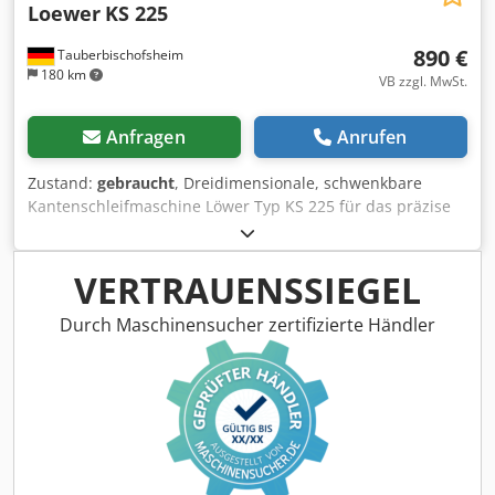
Loewer
KS 225
890 €
Tauberbischofsheim
180 km
VB zzgl. MwSt.
Anfragen
Anrufen
Zustand:
gebraucht
, Dreidimensionale, schwenkbare
Kantenschleifmaschine Löwer Typ KS 225 für das präzise
Schleifen von geraden und geschwungenen Holzkanten.
Die leichte Konstruktion und der leistungsstarke Motor
ermöglichen ein gleichmäßiges Schleifbild bei hoher
VERTRAUENSSIEGEL
Abtragsleistung. Ideal für kleine Tischlereien, Möbelbau
und Innenausbau. Technische Daten: - Einsatzmöglichkeit:
Durch Maschinensucher zertifizierte Händler
Horizontal-Kante, Horizontal-Plan oder Vertikal-Schräg. -
Schleifbandbreite: 150 mm - Schwenkbar: 90° Crsdpfx
Aezryx Iob Sef - Motorleistung: 1 kW