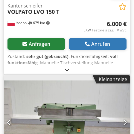
Kantenschleifer
VOLPATO
LVO 150 T
6.000 €
Izdebnik
675 km
EXW Festpreis zzgl. MwSt.
Anfragen
Anrufen
Zustand:
sehr gut (gebraucht)
, Funktionsfähigkeit:
voll
funktionsfähig
, Manuelle Tischverstellung Manuelle
Bandwinkelverstellung Bandbreite 15 cm Tischbreite 45
cm Csdpfx Aoy N N Ntsb Ssrf Tischlänge 92 cm
Kleinanzeige
Vorschubgeschwindigkeit 3,7/22 m/min. Motorleistung 2,2
kW 400 V Baujahr 2002