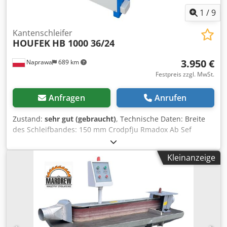
1
/
9
Kantenschleifer
HOUFEK
HB 1000 36/24
3.950 €
Naprawa
689 km
Festpreis zzgl. MwSt.
Anfragen
Anrufen
Zustand:
sehr gut (gebraucht)
, Technische Daten: Breite
des Schleifbandes: 150 mm Crodpfju Rmadox Ab Sef
Abmessungen des festen Arbeitstisches: 1000x400 mm
Abmessungen des kippbaren Arbeitstisches: 1000x350 mm
Kleinanzeige
Mechanische Oszillation Absaugdüse 2x120mm
Stromversorgung: 380 V Motordrehzahl: 1300 U/min
Leistung des Motors: 3 kW Gesamtabmessungen: Länge: 1
850 mm Breite: 1 400 mm Höhe: 1 350 mm