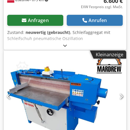
6.600 €
EXW Festpreis zzgl. MwSt.
Anfragen
Anrufen
Zustand:
neuwertig (gebraucht)
, Schleifaggregat mit
Schleifschuh pneumatische Oszillation
Vorschubgeschwindigkeit einstellbar über Variator: 5–30
m/min maximale Arbeitshöhe: 100 mm minimale
Kleinanzeige
Arbeitsbreite: 10 mm Maschinenbreite: 2000 mm
Maschinenhöhe: 1900 mm Crodpfx Abex Atnqe Sof
Anschluss: 380 V Baujahr: 1999