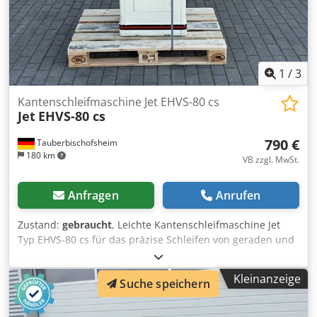
1
/
3
Kantenschleifmaschine Jet EHVS-80 cs
Jet
EHVS-80 cs
790 €
Tauberbischofsheim
180 km
VB zzgl. MwSt.
Anfragen
Anrufen
Zustand:
gebraucht
, Leichte Kantenschleifmaschine Jet
Typ EHVS-80 cs für das präzise Schleifen von geraden und
geschwungenen Holzkanten. Die leichte Konstruktion und
der leistungsstarke Motor ermöglichen ein gleichmäßiges
Kleinanzeige
Suche speichern
Schleifbild bei hoher Abtragsleistung. Ideal für kleine
Tischlereien, Möbelbau und Innenausbau. Technische
Daten: - Schleifbandlänge: 2260 mm - Schleifbandbreite: