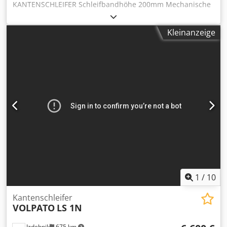
KANTENSCHLEIFER Schleifbandhöhe 200mm Mechanische
Schleifbandoszillation Anheben/Absenken der Einheit über
das Bedienfeld Hauptmotorleistung 2,5 KW Möglichkeit
Kleinanzeige
zum Schleifen auf einem Schuh oder einer flachen
Oberfläche Cedpfx Ajwi N D Reb Sorf Einstellen des
Tischwinkels Möglichkeit zum Schleifen gebogener
Elemente 380 V 1998
1
/
10
Kantenschleifer
VOLPATO
LS 1N
Izdebnik
675 km