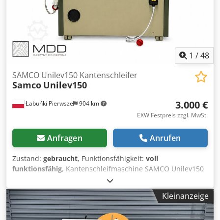
1
/
48
SAMCO Unilev150 Kantenschleifer
Samco
Unilev150
3.000 €
Łabuńki Pierwsze
904 km
EXW Festpreis zzgl. MwSt.
Anfragen
Anrufen
Zustand:
gebraucht
, Funktionsfähigkeit:
voll
funktionsfähig
, Kantenschleifmaschine SAMCO Unilev150
mit 4-Rollen-Vorschub Technische Daten: • Zustand –
gebraucht, nach umfassender Überholung • Hersteller –
Kleinanzeige
Samco • Modell – Unilev 150 • Arbeitshöhe – 150 mm •
Schleifbandabmessungen 150 x 2150 mm • Auflagetische: