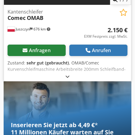
Kantenschleifer
Comec
OMAB
2.150 €
Juszczyn
676 km
EXW Festpreis zzgl. MwSt.
Anfragen
Anrufen
Zustand:
sehr gut (gebraucht)
, OMAB/Comec
Kurvenschleifmaschine Arbeitsbreite 200mm Schleifband-
Oszillation Pneumatischer Materialdruck Hauptmotor 5,5
kW Csdpfx Abstvfmhe Ssrf Vorschubmotor 0,25 kW
Absaugdüsen 2x100mm Abmessungen der Maschine
210x80x150cmH Gewicht 450kg
Inserieren Sie jetzt ab 4,49 €
*
11 Millionen
Käufer warten auf Sie