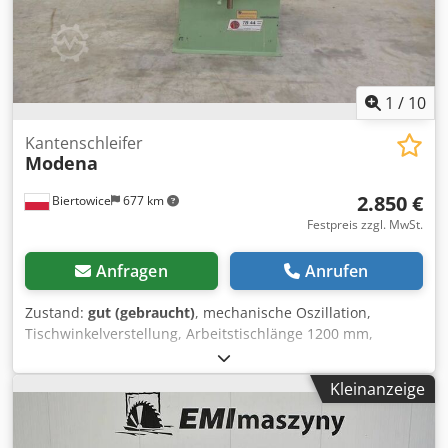
1
/
10
Kantenschleifer
Modena
2.850 €
Biertowice
677 km
Festpreis zzgl. MwSt.
Anfragen
Anrufen
Zustand:
gut (gebraucht)
, mechanische Oszillation,
Tischwinkelverstellung, Arbeitstischlänge 1200 mm,
Schleifen auf dem Schuh oder der Fläche, Möglichkeit zum
Schleifen unregelmäßiger Kanten, Versorgung 380V
Kleinanzeige
Cjdpfxsy N N Ngj Ab Serf