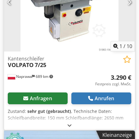
1
/
10
Kantenschleifer
VOLPATO
7/25
3.290 €
Naprawa
689 km
Festpreis zzgl. MwSt.
Anfragen
Anrufen
Zustand:
sehr gut (gebraucht)
, Technische Daten:
Schleifbandbreite: 150 mm Schleifbandlänge: 2650 mm
Abmessungen des Arbeitstisches: 16680x700 mm
Zusätzliche Walze zum Schleifen unregelmäßiger Kanten
Kleinanzeige
Oszillation Anschluss: 400 V Motorleistung: 2,4 kW