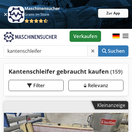
Maschinensucher
Zur App
Gratis im Store
Verkaufen
Suchen
Kantenschleifer gebraucht kaufen
(159)
Filter
Relevanz
Kleinanzeige