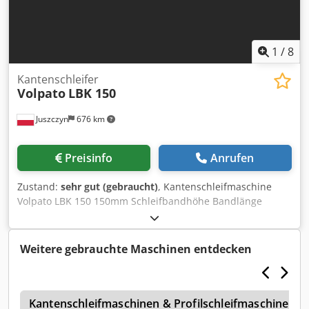
1
/
8
Kantenschleifer
Volpato
LBK 150
Juszczyn
676 km
Preisinfo
Anrufen
Zustand:
sehr gut (gebraucht)
, Kantenschleifmaschine
Volpato LBK 150 150mm Schleifbandhöhe Bandlänge
2650mmm Mechanische Schleifband-Oszillation
Heben/Senken des Gerätes über das Bedienfeld
Hauptmotor 3kw Oszillationsmotor 0,37kw CE-zertifiziert
Weitere gebrauchte Maschinen entdecken
Absaugöffnung 110mm Crodpfxjvdpyvj Ab Sef
h
Kantenschleifmaschinen & Profilschleifmaschinen