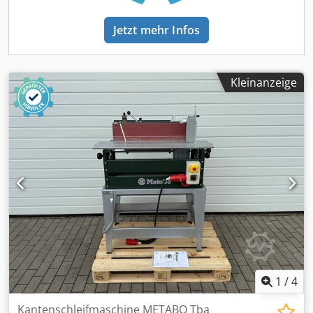
Jetzt mehr Infos
Kleinanzeige
1
/
4
Kantenschleifmaschine METABO Tba