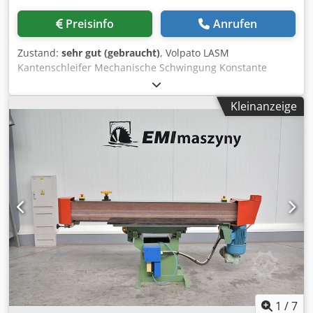
Preisinfo
Anrufen
Zustand:
sehr gut (gebraucht)
, Volpato LASM
Kantenschleifer Mechanische Schwingung Konstante
Schleifgeschwindigkeit Cedpfxowcflqs Ab Sorf 1,5k3-Motor
Schleifhöhe ca. 100 mm Bandlänge 2640mm Höhe 130mm
Kleinanzeige
Absaugstutzen ø 100mm
1
/
7