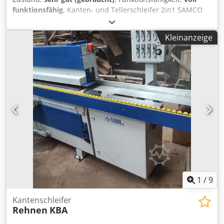
funktionsfähig
, Kanten- und Tellerschleifer 2in1 SAMCO
DG-60 Spezifikation: - Hersteller - SAMCO - Modell - DG-60 -
Arbeitshöhe - 150 mm - Papierformat - 150 x 1870 mm -
Kleinanzeige
Arbeitsfläche - Abmessungen 35 x 64 cm Cjdpfx Abjvgnagj
Sorf - Motorleistung - 2,2 kW - mechanische
Riemenspannung und Oszillation - die Maschine braucht
keine Pneumatik - Durchmesser des Schleiftellers - 600
mm - Tischplatte verstellbar im Winkel +- 45 Grad -
Absaugdüsen fi 120 mm - Gesundheits- und
Sicherheitsschutz und CE-Kennzeichnung - Gewicht - ca.
400 kg - Gesamtabmessungen 110 x 120 x 130 cm (L x B x
H) Zusätzliche Informationen: - sehr guter, werksseitiger
technischer und optischer Zustand - die Fotos zeigen den
tatsächlichen Zustand des Kaufgegenstandes -
Möglichkeit, das Gerät einzuschalten und vor Ort zu
überprüfen - der in der Auktion angegebene Preis versteht
sich ohne Mehrwertsteuer und Transportkosten
1
/
9
Kantenschleifer
Rehnen
KBA