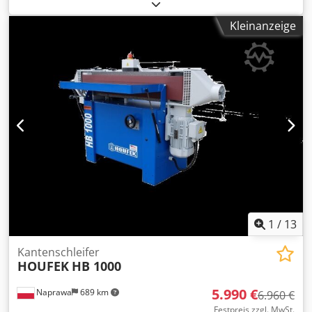
(4,89 PS)
, Schleifbandbreite 150mm, Schleifbandlänge
2000mm, Tisch manuell schwenkbar Crsdpfxey D Du Hs Ab
Kleinanzeige
Sjf
1
/
13
Kantenschleifer
HOUFEK
HB 1000
5.990 €
Naprawa
689 km
6.960 €
Festpreis zzgl. MwSt.