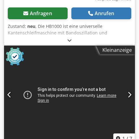
Anfragen
Anrufen
Zustand:
neu
, Die HB1000 ist eine universelle
Kantenschleifmaschine mit Bandoszillation und
schleifaggregat mit Höhenverstellung, konzipiert für
anspruchsvolle Arbeiten an großformatigen Werkstücken.
Kleinanzeige
Die Maschine kann zum Schleifen von Furnierkanten, zum
Kantenschleifen mit der Oszillationswalze oder mit
Schleifwalzen in verschiedenen Durchmessern verwendet
werden. Aufgrund dieser Eigenschaften eignet sich die HB-
Kantenschleifmaschine sowohl für kleine als auch große
Werkstätten. Technische Daten: Abmessung des
Arbeitstisches: 1000x400 mm Schleifbandbreite: 200 mm
Schleifbandlänge: 3200 mm Schleifbandgeschwindigkeit:
13 m/min Neigung des Arbeitstisches: 0 – 45 °
Motorleistung: 3 kW Absaugstutzen-Durchmesser: 2x120
mm Höhenverstellung des Schleifaggregats Mechanische
Bandspannung Credpeziag Tjfx Ab Sjf Oszillierende
Schleifeinheit Gesamtmaße: Länge: 1850 mm Breite: 1150
mm Höhe: 1350 mm
1
/
7