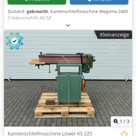
Zustand:
gebraucht
, Kantenschleifmaschine Wegoma 2400
Credpezryyfofx Ab Sjf
Kleinanzeige
1
/
3
Kantenschleifmaschine Löwer KS 225