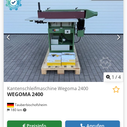
Cedpswv Swaefx Ab Ssrf Gesamtmaße: Länge: 1680 mm
Breite: 700 mm Höhe: 1560 mm
1
/
4
Kantenschleifmaschine Wegoma 2400
WEGOMA
2400
Tauberbischofsheim
180 km
Preisinfo
Anrufen