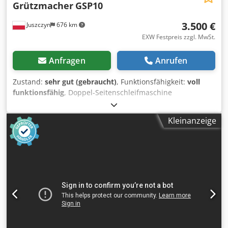
Grützmacher
GSP10
3.500 €
Juszczyn
676 km
EXW Festpreis zzgl. MwSt.
Anfragen
Anrufen
Zustand:
sehr gut (gebraucht)
, Funktionsfähigkeit:
voll
funktionsfähig
, Doppel-Seitenschleifmaschine
Grützmacher GSP10 Arbeitsbreite: 200-1000 mm
Arbeitshöhe: 230 mm Anzahl Aggregate: 2 Mechanische
Kleinanzeige
Oszillation der Schleifbänder Pneumatischer
Aggregatvorschub Schleifmotorleistung: 2×7,5 kW Cedpfx
Ajxmgrqjb Ssrf Oszillationsmotorleistung: 2×0,15 kW
Schleifband: 2500x250 mm Absaugstutzen: 2x140 mm