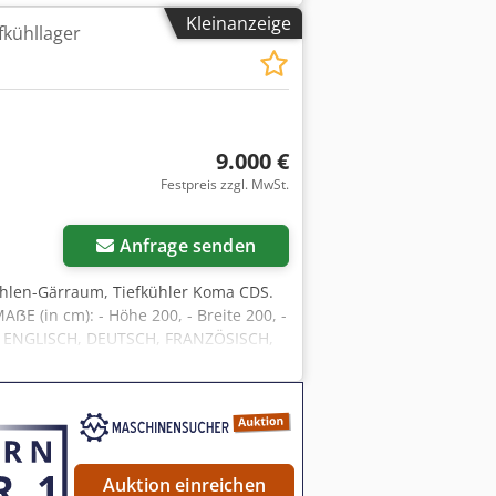
fen, Drehrohröfen, Gasöfen, Ölöfen,
Kleinanzeige
fkühllager
nd Geräte für die Bäckerei,
ändiges, aktuelles Angebot sehen
9.000 €
Festpreis zzgl. MwSt.
Anfrage senden
hlen-Gärraum, Tiefkühler Koma CDS.
ẞE (in cm): - Höhe 200, - Breite 200, -
EN ENGLISCH, DEUTSCH, FRANZÖSISCH,
roße Auswahl an Bäckereiöfen:
rsteller. Wir bieten auch Maschinen
Thc Tjxsa Wenn Sie unser vollständiges
es.
Auktion einreichen