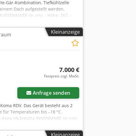
te-Gär-Kombination, Tiefkühlzelle
einem Dach aufgestellt werden.
AUSSENMAßE (in cm): - Höhe: 267, -
 210, - Länge: 354. Angegebener Preis
isch und Ukrainisch. In unserem Lager
Kleinanzeige
lraum
 Öl- und Elektroofen verschiedener
rötchenlinien und Brotanlagen an.
suchen Sie unser Profil bei Bakeres.
7.000 €
Festpreis zzgl. MwSt.
Anfrage senden
 Koma RDV. Das Gerät besteht aus 2
e für Temperaturen bis –18 °C.
pfx Asyw Hkdegxjha INNENMAẞE (in cm):
 Netto. WIR SPRECHEN ENGLISCH,
er eine große Auswahl an Backöfen:
Kleinanzeige