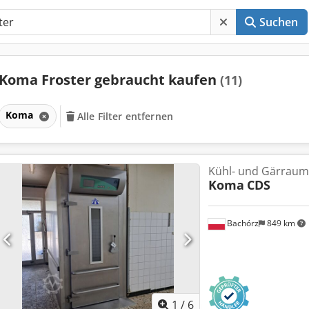
Suchen
Koma Froster gebraucht kaufen
(11)
Koma
Alle Filter entfernen
Kühl- und Gärraum
Koma
CDS
Bachórz
849 km
1
/
6