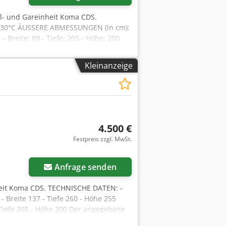
- und Gareinheit Koma CDS.
- +30°C ÄUSSERE ABMESSUNGEN (in cm):
 Breite: 89 - Tiefe: 205 - Höhe: 200
H, DEUTSCH, FRANZÖSISCH, RUSSSICH,
 Lagern: Etagenöfen, Drehrohröfen,
Kleinanzeige
jzlm T Ssxoa Wir bieten auch Maschinen
n und Linien für die Herstellung von
öchten, besuchen Sie unser Bakeres-
4.500 €
Festpreis zzgl. MwSt.
Anfrage senden
eit Koma CDS. TECHNISCHE DATEN: -
Breite 137 - Tiefe 260 - Höhe 255
Tiefe 205 - Höhe 200 Der angegebene
ZÖSISCH, RUSSSISCH, UKRAINISCH. Wir