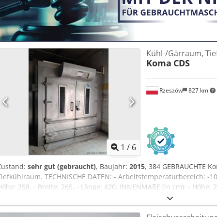
Kühl-/Gärraum, Tie
Koma
CDS
Rzeszów
827 km
1
/
6
Zustand:
sehr gut (gebraucht)
, Baujahr:
2015
, 384 GEBRAUCHTE K
Tiefkühlraum. TECHNISCHE DATEN: - Arbeitstemperaturbereich: -10
Höhe: 258, - Breite: 265, - Länge: 420. INNENMAßE (in cm): - Höhe: 2
Tg Rvjfx Agxea Der angegebene Preis ist ein Nettopreis. WIR SPR
FRANZÖSISCH, RUSSISCH, UKRAINISCH. Wir haben zahlreiche Backöf