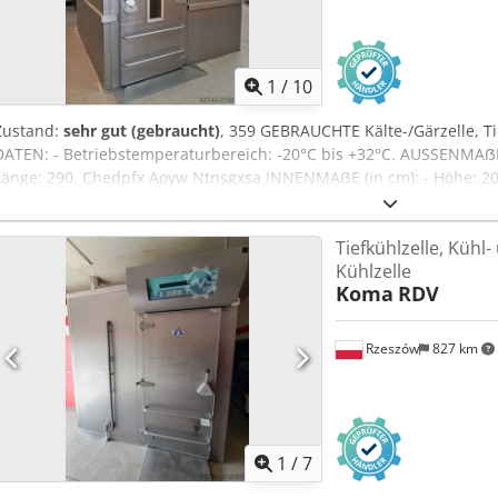
1
/
10
Zustand:
sehr gut (gebraucht)
, 359 GEBRAUCHTE Kälte-/Gärzelle, 
DATEN: - Betriebstemperaturbereich: -20°C bis +32°C. AUSSENMAẞE (i
Länge: 290. Chedpfx Aoyw Ntnsgxsa INNENMAẞE (in cm): - Höhe: 200, 
angegebene Preis ist Nettopreis. WIR SPRECHEN ENGLISCH, DEUTS
UKRAINISCH. Wir haben in unseren Lagern viele Bäckereiofen vorrät
Tiefkühlzelle, Kühl
Öl-, Elektroöfen verschiedener Hersteller. Außerdem bieten wir M
Kühlzelle
Brötchenlinien, Brotlinien an. Wenn Sie unser vollständiges und a
Koma
RDV
besuchen Sie unser Profil Bakeres.
Rzeszów
827 km
1
/
7