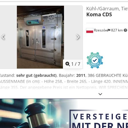
haben eine große Auswahl an Backöfen in unseren Lagern: Etagenö
Kühl-/Gärraum, Tie
Elektroöfen verschiedener Hersteller. Wir bieten auch Maschinen u
Koma
CDS
Produktionslinien für Brötchen und Brot an. Wenn Sie unser vollst
möchten, besuchen Sie unser Bakeres-Profil.
Rzeszów
827 km
1
/
7
Zustand:
sehr gut (gebraucht)
, Baujahr:
2011
, 386 GEBRAUCHTE Kü
AUSSENMAẞE (in cm): - Höhe 258, - Breite 265, - Länge 420. INNENMA
Länge 355. Der angegebene Preis ist ein Nettopreis. WIR SPRECH
RUSSISCH, UKRAINISCH. In unserem Lager verfügen wir über eine g
Etagenöfen, Rotationsöfen, Gas-, Öl-, Elektroöfen verschiedener He
und Bäckereiausrüstung, Brötchenlinien, Brotlinien. Chodpfx Agsy 
aktuelles Angebot sehen möchten, besuchen Sie unser Profil Baker