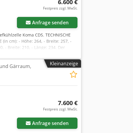
6.600 €
Festpreis zzgl. MwSt.
Anfrage senden
Tiefkühlzelle Koma CDS. TECHNISCHE
n cm): - Höhe: 264, - Breite: 257, -
- Breite: 210, - Länge: 234. Der
CH, FRANZÖSISCH, RUSSISCH,
ig: Etagenöfen, Rotationsöfen, Gas-,
Kleinanzeige
- und Gärraum,
aschinen und Bäckereiausrüstung,
ktuelles Angebot sehen möchten,
7.600 €
Festpreis zzgl. MwSt.
Anfrage senden