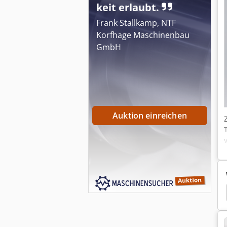
keit erlaubt.
Frank Stallkamp, NTF
Korfhage Maschinenbau
GmbH
Auktion einreichen
ea Verpackungsmaschinen
Gea Ahlborn
Gea