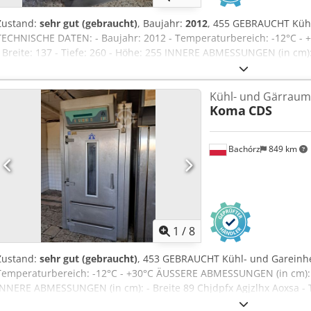
Zustand:
sehr gut (gebraucht)
, Baujahr:
2012
, 455 GEBRAUCHT Kühl
TECHNISCHE DATEN: - Baujahr: 2012 - Temperaturbereich: -12°C 
- Breite: 137 - Tiefe: 260 - Höhe: 255 INNERE ABMESSUNGEN (in cm): -
Der angegebene Preis ist ein Nettopreis. WIR SPRECHEN ENGLISC
UKRAINISCH. Wir haben eine große Auswahl an Backöfen in unseren
Kühl- und Gärraum
Gasöfen, Ölöfen, Elektroöfen verschiedener Hersteller. Chjdpfx Ag
Koma
CDS
und Geräte für die Bäckerei, Linien für die Herstellung von Brötche
Brot an. Wenn Sie unser vollständiges, aktuelles Angebot sehen m
rofil.
Bachórz
849 km
1
/
8
Zustand:
sehr gut (gebraucht)
, 453 GEBRAUCHT Kühl- und Gareinh
Temperaturbereich: -12°C - +30°C ÄUSSERE ABMESSUNGEN (in cm): - 
INNERE ABMESSUNGEN (in cm): - Breite 89 Chjdpfx Agjzlhx Aoxsa - 
Preis ist ein Nettopreis. WIR SPRECHEN ENGLISCH, DEUTSCH, FRAN