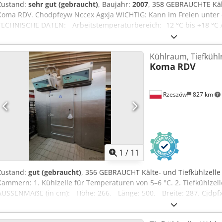
Zustand:
sehr gut (gebraucht)
, Baujahr:
2007
, 358 GEBRAUCHTE Käl
Koma RDV. Chodpfeyw Nccex Agxja WICHTIG: Kann im Freien unter 
TECHNISCHE DATEN: - Arbeitstemperaturbereich: -12 °C bis +18 °C 
Breite: 257, - Länge: 410. INNENMAßE (in cm): - Höhe: 198, - Breite:
ist Netto-Preis. Wir sprechen Englisch, Deutsch, Französisch, Russ
Kühlraum, Tiefküh
führen wir zahlreiche Bäckereiofen: Etagenöfen, Stikkenöfen, Gas-,
Koma
RDV
Hersteller. Wir bieten auch weitere Bäckereimaschinen, -geräte, B
Wenn Sie unser vollständiges, aktuelles Angebot sehen möchten, be
Rzeszów
827 km
1
/
11
Zustand:
gut (gebraucht)
, 356 GEBRAUCHT Kälte- und Tiefkühlzelle
Kammern: 1. Kühlzelle für Temperaturen von 5–6 °C. 2. Tiefkühlzell
AUSSENMAẞE (in cm): - Höhe: 266, - Länge: 500, - Breite: 287. Cjd
- Höhe: 195, - Länge: 402, - Breite: 264. Der angegebene Preis ist
DEUTSCH, FRANZÖSISCH, RUSSISCH, UKRAINISCH. Wir haben auf Lag