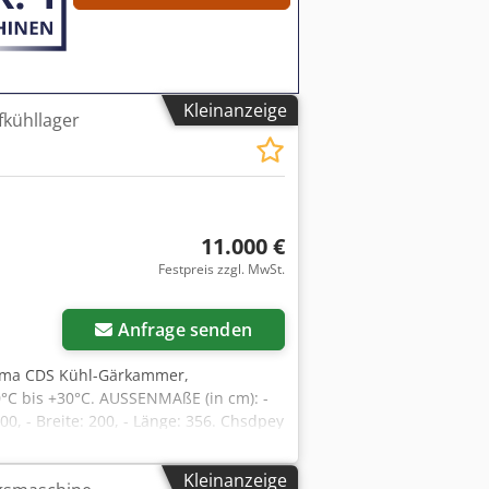
Kleinanzeige
fkühllager
11.000 €
Festpreis zzgl. MwSt.
Anfrage senden
oma CDS Kühl-Gärkammer,
°C bis +30°C. AUSSENMAßE (in cm): -
00, - Breite: 200, - Länge: 356. Chsdpey
ECHEN ENGLISCH, DEUTSCH,
en auf Lager: Etagenöfen,
Kleinanzeige