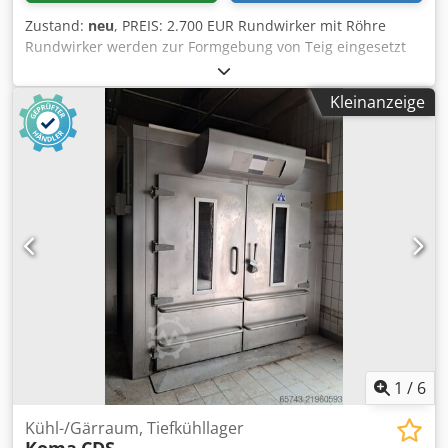
Zustand:
neu
, PREIS: 2.700 EUR Rundwirker mit Röhre
Rundwirker werden zur Formgebung von Teig eingesetzt
Sie finden Verwendung in der Bäckerei- und
Konditoreibranche Abmessungen: 350x550x800 mm
Kleinanzeige
Leistungsaufnahme: 0,6 kW Teiggewicht pro Stück: 30-300
g Djdpfxouufd Ij Afqowa Maschinengewicht: 62 kg
1
/
6
Kühl-/Gärraum, Tiefkühllager
Koma
CDS