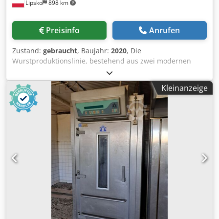
Lipsko
898 km
Preisinfo
Anrufen
Zustand:
gebraucht
, Baujahr:
2020
, Die
Wurstproduktionslinie, bestehend aus zwei modernen
Maschinen, der VEMAG HP20E und der VEMAG FSL210, ist
eine effiziente Lösung für Fleischverarbeitungsbetriebe,
Kleinanzeige
die zuverlässige Anlagen zur Automatisierung des Füll-
und Formerprozesses von Würsten suchen. Beide
Maschinen, hergestellt von der renommierten VEMAG
Maschinenbau GmbH, stehen für höchste Qualität,
Langlebigkeit und Präzision. VEMAG HP20E Vakuumfüller
Der VEMAG HP20E Vakuumfüller gewährleistet eine
gleichmäßige Portionierung von Massen mit
unterschiedlichen Konsistenzen. Mit einer Leistung von 23
kW und einem effizienten Vakuumsystem arbeitet die
Maschine auch bei hoher Auslastung zuverlässig.
Technische Daten VEMAG HP20E: Baujahr: 2015 Leistung:
23 kW Stromanschluss: 3x400V, 50/60 Hz
Leistungskapazität: bis zu 6.300 kg/h Portionsgewicht: 1-