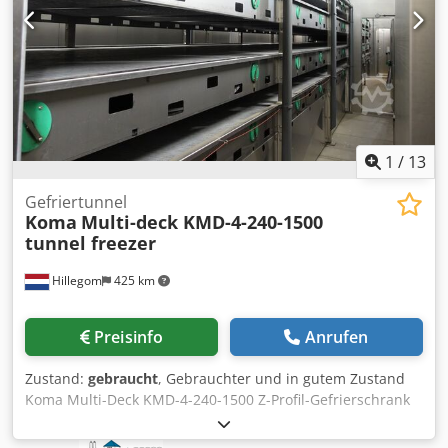
1
/
13
Gefriertunnel
Koma
Multi-deck KMD-4-240-1500
tunnel freezer
Hillegom
425 km
Preisinfo
Anrufen
Zustand:
gebraucht
, Gebrauchter und in gutem Zustand
Koma Multi-Deck KMD-4-240-1500 Z-Profil-Gefrierschrank
mit 3x Produktübergabe. Effektive Bandbreite 2.380 mm
und effektive Bandlänge 4 x 15.000 mm. Die