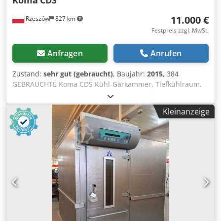
11.000 €
Rzeszów
827 km
Festpreis zzgl. MwSt.
Anfragen
Anrufen
Zustand:
sehr gut (gebraucht)
, Baujahr:
2015
, 384
GEBRAUCHTE Koma CDS Kühl-Gärkammer, Tiefkühlraum.
TECHNISCHE DATEN: - Arbeitstemperaturbereich: -10°C bis
+30°C. Dwjdpfx Afoy Tg Rvoqea AUSSENMAßE (in cm): -
Kleinanzeige
Höhe: 258, - Breite: 265, - Länge: 420. INNENMAßE (in cm):
- Höhe: 200, - Breite: 200, - Länge: 356. Der angegebene
Preis ist ein Nettopreis. WIR SPRECHEN ENGLISCH,
DEUTSCH, FRANZÖSISCH, RUSSISCH, UKRAINISCH. Wir
haben zahlreiche Backöfen auf Lager: Etagenöfen,
Stikkenöfen, Gas-, Öl- und Elektroöfen verschiedener
Hersteller. Wir bieten außerdem Maschinen,
Bäckereiausrüstung, Brötchenlinien, Brotlinien an. Wenn
Sie unser komplettes und aktuelles Angebot sehen
möchten, besuchen Sie unser Profil Bakeres.