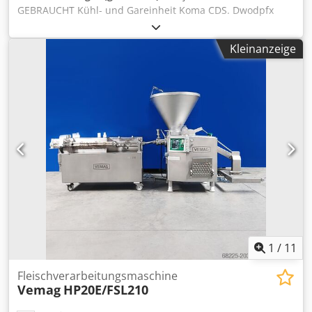
GEBRAUCHT Kühl- und Gareinheit Koma CDS. Dwodpfx
Aozlm T Sofqsa TECHNISCHE DATEN: - Baujahr: 2012 -
Temperaturbereich: -12°C - +30°C ÄUSSERE
Kleinanzeige
ABMESSUNGEN (in cm): - Breite: 137 - Tiefe: 260 - Höhe:
255 INNERE ABMESSUNGEN (in cm): - Breite: 89 - Tiefe: 205
- Höhe: 200 Der angegebene Preis ist ein Nettopreis. WIR
SPRECHEN ENGLISCH, DEUTSCH, FRANZÖSISCH, RUSSSICH,
UKRAINISCH. Wir haben eine große Auswahl an Backöfen
in unseren Lagern: Etagenöfen, Drehrohröfen, Gasöfen,
Ölöfen, Elektroöfen verschiedener Hersteller. Wir bieten
auch Maschinen und Geräte für die Bäckerei, Linien für
die Herstellung von Brötchen und Linien für die
Herstellung von Brot an. Wenn Sie unser vollständiges,
aktuelles Angebot sehen möchten, besuchen Sie unser
Bakeres-Profil.
1
/
11
Fleischverarbeitungsmaschine
Vemag
HP20E/FSL210