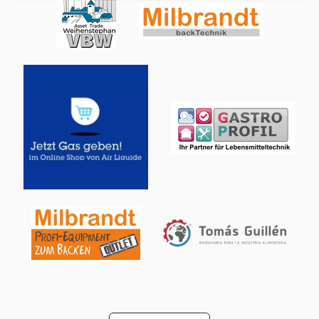
Bandgeschwindigkeit kann zwischen 0,07 m/min und 2,30
m/min variieren. Riemenantriebsmotoren, 4x Flender-
Antriebe und Automatisierung. 6x Verdampfer von
Goedhart LLK.p 187 M2 mit einer Leistung von 27 kW bei
25.000 m³/h pro Stück. Lüfter haben einen Downblow von
45°C. Dieses Multideck wird mit einer Komplettmontage
geliefert. 6x Bitzer S6F-30.2Y-40P (x2) Kompressorsatz mit
Flüssigkeitsbehälter, Ölabscheider, Filter,
Drucksicherheitsschaltern und Messgeräten. 6x Koma CAV
L09 1x2A Kondensatoren mit 2 Lüftern. Installation
komplett mit Bedienfeld mit Somron Sysdrive-
Wechselrichtern. Dwedpferlk Ikox Afqea Dieser
Tunnelgefrierschrank ist derzeit, wie Sie auf dem letzten
Foto sehen können, in unserem Lager montiert und bereit
für eine Besichtigung. 800 Stück/h Apfelkuchen in 60
Minuten (2200 Gramm/Stück) +40ºC bis -18ºC.