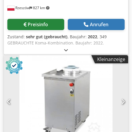
Elektroden werden am Kopf des Tieres angesetzt, während
Rzeszów
827 km
die dritte Elektrode mittels eines pneumatischen Antriebs
im Bereich des Herzens platziert wird, wodurch das Herz
kurzzeitig stillgelegt wird. Dadurch wird der Blutfluss
Preisinfo
Anrufen
gestoppt und die Anzahl der gestauten Muskeln reduziert.
Durch das kurzzeitige Stilllegen des Herzens mit der
Zustand:
sehr gut (gebraucht)
, Baujahr:
2022
, 349
dritten Elektrode lässt sich das Auftreten von negativen
GEBRAUCHTE Koma-Kombination. Baujahr: 2022.
Einflüssen auf die Fleischqualität deutlich verringern.
AUSSTATTUNG: 1. Tiefkühler RDV: bis -28°C für 30 Wagen
58x78 cm Innenmaße: - Breite 450 cm - Tiefe 354 cm 2.
Kleinanzeige
Kälte-/Gärraum CDS: -20/+35°C für 14 Wagen 58x78 cm
Innenmaße: Dwodpfxeyt Sv Aj Afqsa - Breite 200 cm - Tiefe
354 cm 3. Kühlraum UK: +2 / +8°C für 20 Wagen 58x78 cm
Innenmaße: - Breite 330 cm - Tiefe 354 cm ABMESSUNGEN
DER KOMBIANLAGE (in cm): - Breite 11.250 - Tiefe 3.900 -
Höhe 300 Der angegebene Preis ist Nettopreis. WIR
SPRECHEN ENGLISCH, DEUTSCH, FRANZÖSISCH, RUSSISCH,
UKRAINISCH. Wir haben viele verschiedene Backöfen auf
Lager: Etagenöfen, Stikkenöfen, Gas-, Öl- und Elektroöfen
verschiedener Hersteller. Wir bieten außerdem
Bäckereimaschinen, Bäckereianlagen, Brötchen- und
Brotanlagen an. Besuchen Sie unser vollständiges und