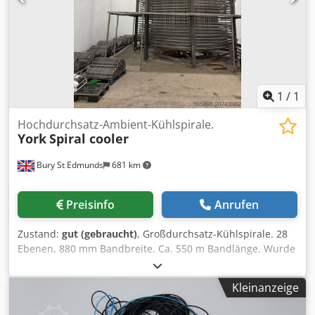
Bäckereigeräte, Brötchenlinien und Brotanlagen an. Um
unser komplettes aktuelles Angebot zu sehen, besuchen
Sie unser Bakeres-Profil.
1
/
1
Hochdurchsatz-Ambient-Kühlspirale.
York
Spiral cooler
Bury St Edmunds
681 km
Preisinfo
Anrufen
Zustand:
gut (gebraucht)
, Großdurchsatz-Kühlspirale. 28
Ebenen, 880 mm Bandbreite. Ca. 550 m Bandlänge. Wurde
als Spiralfroster zur Tiefkühlung von über 3 Tonnen
frittierten McDonald's Chicken-Burgern pro Stunde
Kleinanzeige
eingesetzt. Dwjdpfx Afjx Hbhcoqea