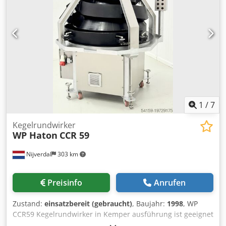
unseren Lagern viele Bäckereiofen vorrätig: Etagenöfen,
Rotationsöfen, Gas-, Öl-, Elektroöfen verschiedener
Hersteller. Außerdem bieten wir Maschinen und
Bäckereiausrüstung, Brötchenlinien, Brotlinien an. Wenn
Sie unser vollständiges und aktuelles Angebot sehen
möchten, besuchen Sie unser Profil Bakeres.
1
/
7
Kegelrundwirker
WP Haton
CCR 59
Nijverdal
303 km
Preisinfo
Anrufen
Zustand:
einsatzbereit (gebraucht)
, Baujahr:
1998
, WP
CCR59 Kegelrundwirker in Kemper ausführung ist geeignet
für die Verarbeitung von allen Teigsorten wie Weizenteige,