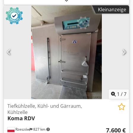
Weizenmischteige, Roggen-Mischteige und Körnerteige.
Kleinanzeige
Die Teigstücke werden auf dem Zylinderteil der Maschine
mit einstellbarer Rinne eingeführt, und durch die Drehung
des Kegels mittels speziell geformter Rinnen nach oben
gefördert und rundgewirkt. Durch die Teflonbeschichtung
von Rinne und Kegel wird das Verkleben der Teigstücke
vermieden und die Krümelbildung minimalisiert Dodpfew
Ic E Djx Afqjwa Baujahr 1998 Type M2 Gewichtsbereich
300- 1700 Gr. Leistung max. 5000 St Pro Stunde Heiß – und
Kaltluftgebläse Kegel (konisch und zylindrisch aus
Gusseisen), tefloniert Rinnen aus Gussaluminium, Innen-
und Außenseite tefloniert Kegel mit Kopflagerung Gerüst
Edelstahl, vernickelt Verkleidung Edelstahl, gebürstet
Untergestell Stahl, vernickelt mit 4 Rädern mit
Befestigungsstiften Mit Bedienungsschrank
1
/
7
Tiefkühlzelle, Kühl- und Gärraum,
Kühlzelle
Koma
RDV
7.600 €
Rzeszów
827 km