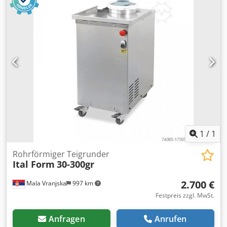
Nettopreis. WIR SPRECHEN ENGLISCH, DEUTSCH,
FRANZÖSISCH, RUSSISCH, UKRAINISCH. In unserem Lager
verfügen wir über eine große Auswahl an Bäckereiöfen:
Etagenöfen, Rotationsöfen, Gas-, Öl-, Elektroöfen
verschiedener Hersteller. Wir bieten auch Maschinen und
Bäckereiausrüstung, Brötchenlinien, Brotlinien. Wenn Sie
unser vollständiges aktuelles Angebot sehen möchten,
besuchen Sie unser Profil Bakeres.
1
/
1
Rohrförmiger Teigrunder
Ital Form
30-300gr
2.700 €
Mala Vranjska
997 km
Festpreis zzgl. MwSt.
Anfragen
Anrufen