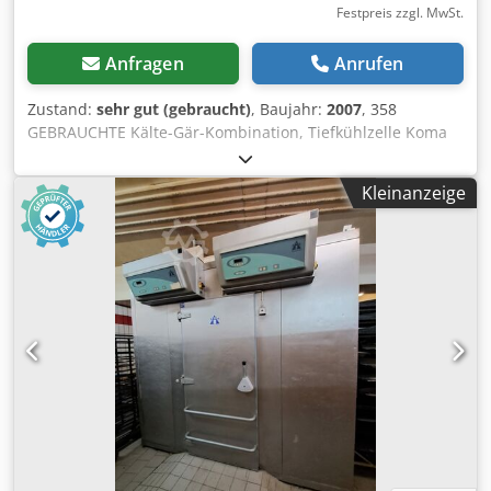
Festpreis zzgl. MwSt.
Anfragen
Anrufen
Zustand:
sehr gut (gebraucht)
, Baujahr:
2007
, 358
GEBRAUCHTE Kälte-Gär-Kombination, Tiefkühlzelle Koma
RDV. WICHTIG: Kann im Freien unter einem Dach
aufgestellt werden. TECHNISCHE DATEN: -
Kleinanzeige
Arbeitstemperaturbereich: -12 °C bis +18 °C AUSSENMAßE
(in cm): - Höhe: 267, - Breite: 257, - Länge: 410.
INNENMAßE (in cm): - Höhe: 198, - Breite: 210, - Länge:
354. Angegebener Preis ist Netto-Preis. Wir sprechen
Englisch, Deutsch, Französisch, Russisch und Ukrainisch.
Dwodsyw Nccspfx Afqja In unserem Lager führen wir
zahlreiche Bäckereiofen: Etagenöfen, Stikkenöfen, Gas-, Öl-
und Elektroofen verschiedener Hersteller. Wir bieten auch
weitere Bäckereimaschinen, -geräte, Brötchenlinien und
Brotanlagen an. Wenn Sie unser vollständiges, aktuelles
Angebot sehen möchten, besuchen Sie unser Profil bei
Bakeres.