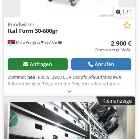
aktuelles Angebot auf unserem Bakeres-Profil.
1
/
1
Rundwirker
Ital Form
30-600gr
2.900 €
Mala Vranjska
997 km
Festpreis zzgl. MwSt.
Anfragen
Anrufen
Zustand:
neu
, PREIS: 2900 EUR Dsdpfx Afeuufpkoqewa
Röhrenförmiger Teigabrunder Teigabrundmaschinen
werden zum Rundwirken von Teig verwendet Sie finden
Einsatz in der Bäckerei- und Konditoreibranche
Kleinanzeige
Abmessungen: 350x550x800 mm Elektrische Leistung: 0,6
kW Portionsgewicht: 30–600 Gramm Maschinengewicht: 65
kg