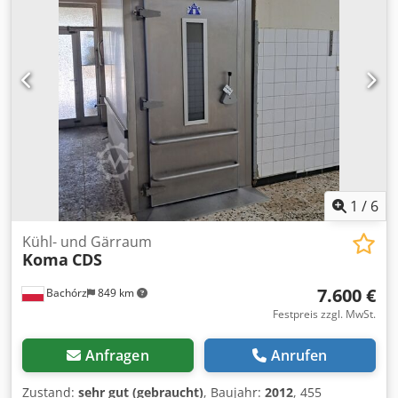
1
/
6
Kühl- und Gärraum
Koma
CDS
7.600 €
Bachórz
849 km
Festpreis zzgl. MwSt.
Anfragen
Anrufen
Zustand:
sehr gut (gebraucht)
, Baujahr:
2012
, 455