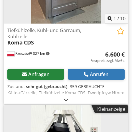
1
/
10
Tiefkühlzelle, Kühl- und Gärraum,
Kühlzelle
Koma
CDS
6.600 €
Rzeszów
827 km
Festpreis zzgl. MwSt.
Anfragen
Anrufen
Zustand:
sehr gut (gebraucht)
, 359 GEBRAUCHTE
Kälte-/Gärzelle, Tiefkühlzelle Koma CDS. Dwedpfoyw Ntnex
Afqea TECHNISCHE DATEN: - Betriebstemperaturbereich:
-20°C bis +32°C. AUSSENMAẞE (in cm): - Höhe: 264, -
Kleinanzeige
Breite: 257, - Länge: 290. INNENMAẞE (in cm): - Höhe: 200,
- Breite: 210, - Länge: 234. Der angegebene Preis ist
Nettopreis. WIR SPRECHEN ENGLISCH, DEUTSCH,
FRANZÖSISCH, RUSSISCH, UKRAINISCH. Wir haben in