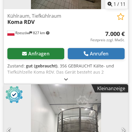
1
/
11
Kühlraum, Tiefkühlraum
Koma
RDV
7.000 €
Rzeszów
827 km
Festpreis zzgl. MwSt.
Anfragen
Anrufen
Zustand:
gut (gebraucht)
, 356 GEBRAUCHT Kälte- und
Tiefkühlzelle Koma RDV. Das Gerät besteht aus 2
Kammern: 1. Kühlzelle für Temperaturen von 5–6 °C.
Dwsdpeyw Hkdefx Afqsa 2. Tiefkühlzelle für Temperaturen
Kleinanzeige
bis –18 °C. AUSSENMAẞE (in cm): - Höhe: 266, - Länge: 500,
- Breite: 287. INNENMAẞE (in cm): - Höhe: 195, - Länge:
402, - Breite: 264. Der angegebene Preis ist Netto. WIR
SPRECHEN ENGLISCH, DEUTSCH, FRANZÖSISCH, RUSSISCH,
UKRAINISCH. Wir haben auf Lager eine große Auswahl an
Backöfen: Etagenöfen, Stikkenöfen, Gas-, Öl-, Elektroöfen
diverser Hersteller. Wir bieten ebenfalls Maschinen,