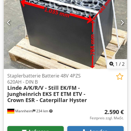
1
/
2
Staplerbatterie Batterie 48V 4PZS
620AH - DIN B
Linde A/K/R/V - Still EK/FM -
Jungheinrich
EKS ET ETM ETV -
Crown ESR - Caterpillar Hyster
2.590 €
Mannheim
234 km
Festpreis zzgl. MwSt.