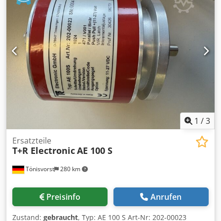
1
/
3
Ersatzteile
T+R Electronic
AE 100 S
Tönisvorst
280 km
Preisinfo
Anrufen
Zustand:
gebraucht
, Typ: AE 100 S Art-Nr: 202-00023