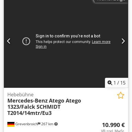
1
/
15
Hebebühne
Mercedes-Benz
Atego Atego
1323/Falck SCHMIDT
T2014/14mtr/Eu3
10.990 €
Grevenbroich
267 km
VB zzgl. MwSt.