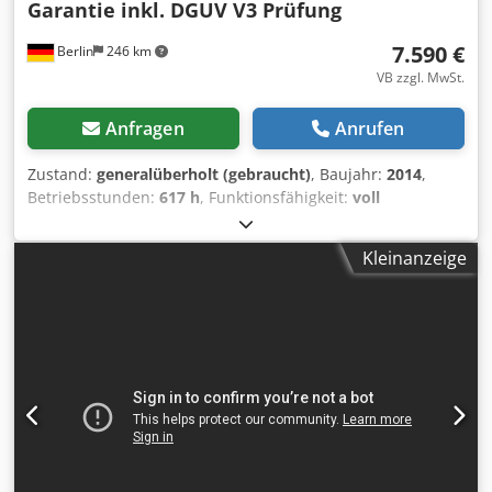
Garantie inkl. DGUV V3 Prüfung
7.590 €
Berlin
246 km
VB zzgl. MwSt.
Anfragen
Anrufen
Zustand:
generalüberholt (gebraucht)
, Baujahr:
2014
,
Betriebsstunden:
617 h
, Funktionsfähigkeit:
voll
funktionsfähig
, Kraftstofftyp:
elektrisch
, Hako Jonas /
Sweepmaster B 980 R Generalüberholte Kehrmaschine mit
Kleinanzeige
neuen Batterien, neuem Antriebsrad, 6 Monaten Garantie
und neuer DGUV V3 Prüfung samt Prüfprotokoll.
Arbeitsbreite mit Seitenbesen: 95 cm Zentralkehrwalze: 70
cm Flächenleistung max.: 5800 qm/h Behälterinhalt: 60 L
(2x 30L) Antriebsart: Batterie Batterie V/Ah: (24V) 4x 6V
240Ah GEL Verbaute Neuteile / durchgeführte
Reparaturen: - Alle Antriebsriemen neu - Antriebsrad neu -
Alle Kugellager neu - GEL- Batterien neu - Schwerlasträder
neu - Alle Gummileisten neu - Kastenfilter neu Csdpoyalv
Aefx Aqxeha - Antriebsmotor der Kehreinheit komplett