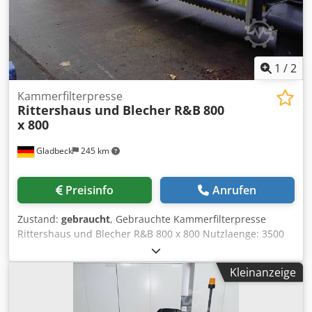
1
/
2
Kammerfilterpresse
Rittershaus und Blecher R&B
800
x 800
Gladbeck
245 km
Preisinfo
Anrufen
Zustand:
gebraucht
, Gebrauchte Kammerfilterpresse
Rittershaus und Blecher R&B 800 x 800 Nutzlaenge: 3500
Kammerzahl: 64 Filterdruck: 16 Bar Schliessdruck: min. 300
Bar, max. 320 Bar Filterflaeche pro Kammer: ca. 0,97 m²
Kleinanzeige
Gesamtfilterflaeche: ca. 62 m² Kuchenvolumen pro
Kammer: ca. 11,19 Liter Cjdpebr Db Iofx Aqxsha
Kuchenvolumen gesamt: ca. 716 Liter Plattenmaterial: PP