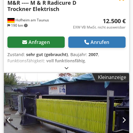
M&R ---- M & R
Radicure D
Trockner Elektrisch
12.500 €
Hofheim am Taunus
190 km
EXW VB MwSt. nicht ausweisbar
Anfragen
Anrufen
Zustand:
sehr gut (gebraucht)
, Baujahr:
2007
,
Funktionsfähigkeit:
voll funktionsfähig
,
Maschinen-/Fahrzeugnummer:
PL071105402R
, M&R
Trockner mit einer Bandbreite von 122cm. Der Trockner ist
Kleinanzeige
in einem super Zustand und wird mit Strom betrieben.
Das Band ist so breit, das 2 Reihen Textilien
nebeneinander Platz finden! Wir haben den Trockner
bereits demontiert und zum Versand parat. Die Kosten für
den Abbau fallen also weg. Auch das Verladen auf den
LKW übernehmen wir. Spedition haben wir vor Ort. Preis
für den Versand richtet sich nach dem Empfangsort.
Chodsw Stp Iopfx Aqxea Wir empfehlen eine Direktfahrt!