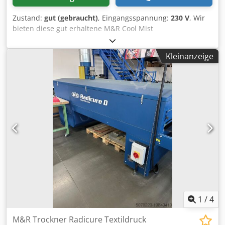
Zustand:
gut (gebraucht)
, Eingangsspannung:
230 V
, Wir
bieten diese gut erhaltene M&R Cool Mist
Siebdruckmaschine an. Cedpfeyup U Eox Aqxeha
Hersteller: M&R Modell: Cool Mist Zustand: gut
Kleinanzeige
Maschinentyp: Silikon Sprüher Wenn Sie Rückfragen
haben oder mehr Informationen benötigen, schreiben Sie
uns gerne eine Nachricht oder rufen uns an.
1
/
4
M&R Trockner Radicure Textildruck