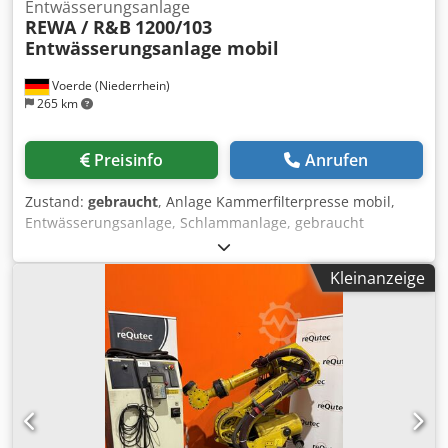
Entwässerungsanlage
REWA / R&B
1200/103
Entwässerungsanlage mobil
Voerde (Niederrhein)
265 km
Preisinfo
Anrufen
Zustand:
gebraucht
, Anlage Kammerfilterpresse mobil,
Entwässerungsanlage, Schlammanlage, gebraucht
Einsatzbereich: Kammerfilterpresse, mobile Entwässerung,
Übergangsentwässerung, Bauform: mobil 1200/103-30
Kleinanzeige
REWA/R&B Chodpfjrnnt Iex Aqxea Maschinen-Nr.: 17100-
44 Filterplattenformat: 1200x1200 mm Plattenanzahl: 103
Filterplatten: PP Kuchendicke: 30 mm Filtertücher: optional
lieferbar in Abstimmung auf das Medium Filterfläche: ca.
230 m² Pressen-Inhalt: ca. 3550 dm3 Filterdruck: ca. 15 bar
Plattentransport: automatisch Pumpentechnik: optional
Schaltschrank: ja Austrag: mittels Austragsschnecke
Aufgebaut: auf Sattelanhänger Kauf oder Miete: