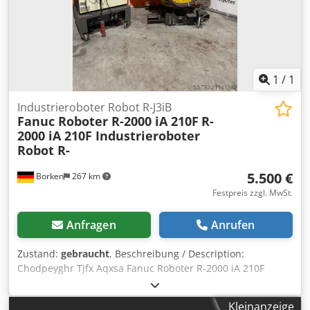
Besichtigung der Anlagen in Absprache bei uns um Werk.
1
/
1
Industrieroboter Robot R-J3iB
Fanuc Roboter R-2000 iA 210F
R-
2000 iA 210F Industrieroboter
Robot R-
5.500 €
Borken
267 km
Festpreis zzgl. MwSt.
Anfragen
Anrufen
Zustand:
gebraucht
, Beschreibung / Description:
Chodpeyghr Tjfx Aqxsa Fanuc Roboter R-2000 iA 210F
Industrieroboter Robot R-J3iB
Kleinanzeige