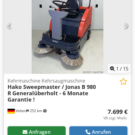
Ablauf: offen Bedienungsseite: rechts Lichtschranke Die
Anlage befindet sich in einem sehr guten Zustand .
1
/
15
Kehrmaschine Kehrsaugmaschine
Hako Sweepmaster / Jonas B 980
R
Generalüberholt - 6 Monate
Garantie !
7.699 €
Velten
252 km
VB zzgl. MwSt.
Anfragen
Anrufen