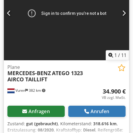
1
/
11
Plane
MERCEDES-BENZ
ATEGO 1323
AIRCO TAILLIFT
34.900 €
Vuren
382 km
VB zzgl. MwSt.
Anfragen
Anrufen
Zustand:
gut (gebraucht)
, Kilometerstand:
318.616 km
,
Erstzulassung:
08/2020
, Kraftstofftyp:
Diesel
, Reifengröße: