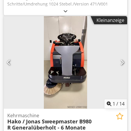
Schritte/Umdrehung 1024 Stebel./Version 471/V001
Schnittstelle/Code: Parallel/Binär Ausgangspegel: Push/Pull
+(11-27) Volt Option: V/R, Latch Inkrementaljustage Codoy
Kleinanzeige
Apcmopfx Aqxjha
1
/
14
Kehrmaschine
Hako / Jonas Sweepmaster B980
R
Generalüberholt - 6 Monate