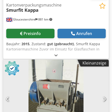
Kartonverpackungsmaschine
Smurfit Kappa
Gloucestershire
881 km
Preisinfo
Anrufen
Baujahr:
2015
, Zustand:
gut (gebraucht)
, Smurfit Kappa
Kartoniermaschine Zuvor im Einsatz für Glasflaschen in
verschiedenen Größen und Konfigurationen. Codozg Hd
Hjpfx Abbjrf *Videos auf Anfrage verfügbar*
Kleinanzeige