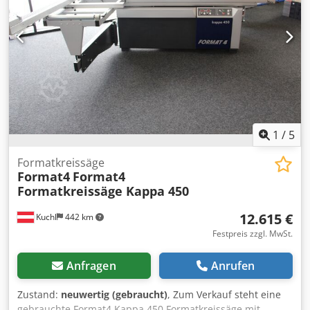
1
/
5
Formatkreissäge
Format4
Format4
Formatkreissäge Kappa 450
12.615 €
Kuchl
442 km
Festpreis zzgl. MwSt.
Anfragen
Anrufen
Zustand:
neuwertig (gebraucht)
, Zum Verkauf steht eine
gebrauchte Format4 Kappa 450 Formatkreissäge mit