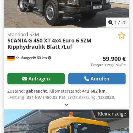
1
/
20
Standard SZM
SCANIA
G 450 XT 4x4 Euro 6 SZM
Kipphydraulik Blatt /Luf
59.900 €
Kaufungen
60 km
Festpreis zzgl. MwSt.
Anfragen
Anrufen
Zustand:
gebraucht
, Kilometerstand:
412.602 km
,
Leistung:
331 kW (450,03 PS)
, Erstzulassung:
12/2020
,
Kraftstofftyp:
Diesel
, Gesamtgewicht:
20.500 kg
, Achsen-
Konfiguration:
2 Achsen
, nächste Prüfung (TÜV):
08/2028
,
Kleinanzeige
Farbe:
Gelb
, Getriebetyp:
Automatisch
, Emissionsklasse:
Euro6
, Baujahr:
2020
, Ausstattung:
ABS, Allradantrieb,
Klimaanlage
, Interne Fahrzeugnr.: G400186 Ab sofort