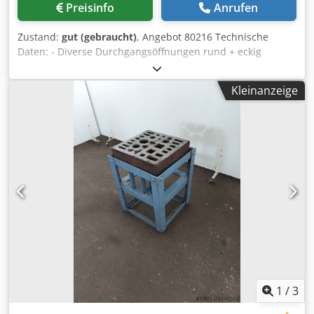
Preisinfo
Anrufen
Zustand:
gut (gebraucht)
, Angebot 80216 Technische
Daten: - Diverse Durchgangsöffnungen rund + eckig
Codjzrvmnopfx Abbjrf - Länge ca. 450 mm - Breite ca. 450
mm - Plattenstärke ca. 120 mm - Tischhöhe mit
Kleinanzeige
Untergestell 720 mm - Platzbedarf B 500 x T 500 x H 720
mm - Gewicht ca. 120 kg
1
/
3