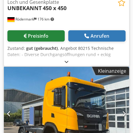
Loch und Gesenkplatte
UNBEKANNT
450 x 450
Rödermark
176 km
Preisinfo
Anrufen
Zustand:
gut (gebraucht)
, Angebot 80215 Technische
Daten: - Diverse Durchgangsöffnungen rund + eckig
Credpfozrvi Aex Abbsf - Länge ca. 450 mm - Breite ca. 450
mm - Plattenstärke ca. 120 mm - Tischhöhe mit
Kleinanzeige
Untergestell 720 mm - Platzbedarf B 500 x T 500 x H 720
mm - Gewicht ca. 120 kg