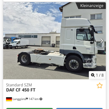
Einlaufquerschnitt ca. 450 x 600 mm Antriebsmotor 30 kW
Kleinanzeige
1
/
8
Standard SZM
DAF
CF 450 FT
Langgöns
147 km