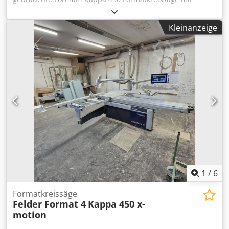
Schnittlänge 2800 mm. Die Maschine ist als
Ausstellungsmaschine in unserem Schauraum im Einsatz
Kleinanzeige
und somit neuwertig. Technische Daten: - Schnittlänge
2800 mm - Schnittbreite 800 mm - Schnitthöhe 155 mm -
max Sägeblatt Ø 450 mm - elektr. Höhenverstellbar +
schwenkbar - absaugbar Ø 120 mm Cedpfx Abjw Hd
Sqeberf - Motorleistung 7,5 kW / 10,2 PS - Baujahr 2023 Die
Maschine steht in A-5431 Kuchl und kann während
unserer Öffnungszeiten jederzeit begutachtet werden.
Zwischenverkauf vorbehalten! Info Tel. 06244-20299
Verwandte Begriffe: Säge, Kreissäge, Formatkreissäge,
Format Referenz: R-A0117
1
/
6
Formatkreissäge
Felder Format 4
Kappa 450 x-
motion