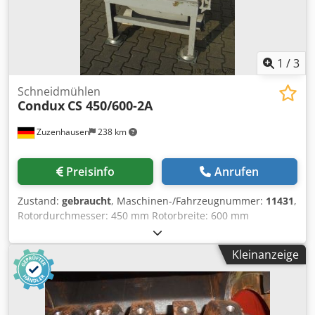
1
/
3
Schneidmühlen
Condux
CS 450/600-2A
Zuzenhausen
238 km
Preisinfo
Anrufen
Zustand:
gebraucht
, Maschinen-/Fahrzeugnummer:
11431
,
Rotordurchmesser: 450 mm Rotorbreite: 600 mm
Paddelrotor 3×3 Rotormesser (versetzt), 2
Statormesserreihen Einlaufquerschnitt ca. 550 x 625 mm
Kleinanzeige
Antriebsmotor 30 kW Codpfx Aboyr Tkrebsrf Eignung:
Vorzugsweise zur Zerkleinerung von Hohlblaskörpern und
sperrigen Formstücken wie Flaschen, Kanister, Kannen,
Schüsseln, Körbe, Eimer, Wannen usw.