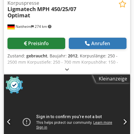
Korpuspresse
Ligmatech
MPH 450/25/07
Optimat
Nattheim
274 km
Preisinfo
Anrufen
Zustand:
gebraucht
, Baujahr:
2012
, Korpuslänge: 250 -
2500 mm Korpustiefe: 250 - 700 mm Korpushöhe: 150 -
1400 mm Pressdruck, vertikal / horizontal: 12 - 18 kN
Eilgang: 50 mm/s Schleichgang: 25 mm/s Arbeitshöhe: 300
Kleinanzeige
mm Gewicht: ca. 2200 kg Lagerort: Lieferant Crsdpfx Aszr H
Ipebbef