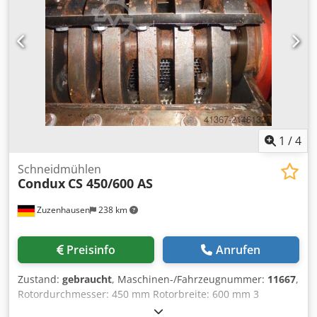
1
/
4
Schneidmühlen
Condux
CS 450/600 AS
Zuzenhausen
238 km
Preisinfo
Anrufen
Zustand:
gebraucht
, Maschinen-/Fahrzeugnummer:
11667
,
Rotordurchmesser: 450 mm Rotorbreite: 600 mm 3
Messerrotor 2 Statormesserreihen Codpfx Abeyr Tmtoborf