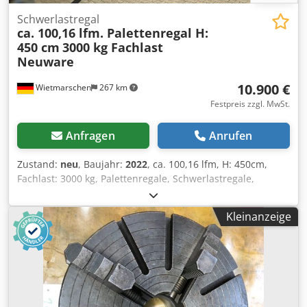
Schwerlastregal
ca. 100,16 lfm. Palettenregal H:
450 cm
3000 kg Fachlast
Neuware
10.900 €
Wietmarschen
267 km
Festpreis zzgl. MwSt.
Anfragen
Anrufen
Zustand:
neu
, Baujahr:
2022
, ca. 100,16 lfm, H: 450cm,
Fachlast: 3000 kg, Palettenregale, Schwerlastregale,
Hochregale, Industrieregale, Regale sofort ab Lager
Crodpfjzrvyhjx Abbof Daten : - Höhe : ca. 450 cm - Tiefe :
Kleinanzeige
ca. 110 cm - Länge : ca. 100,16 lfm - Belastung: 3000 kg
Fachlast - Ständer in verzinkt - Traversen 270 x 14 x 5 cm,
T30 - Traversen in orange - Neuware BLT / PR45 - in Europa
hergestellt & nach aktueller Norm DIN EN 15512 geprüft. -
100% Qualität zum besten Preis. Regal besteht aus : - 037 x
Ständer ca. 450 cm x 110 cm, zerlegt. - 144 x Traverse ca.