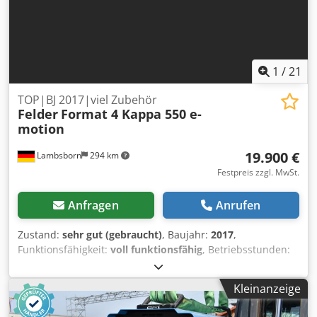
1
/
21
TOP|BJ 2017|viel Zubehör
Felder
Format 4 Kappa 550 e-
motion
19.900 €
Lambsborn
294 km
Festpreis zzgl. MwSt.
Anfragen
Anrufen
Zustand:
sehr gut (gebraucht)
, Baujahr:
2017
,
Funktionsfähigkeit:
voll funktionsfähig
, Betriebsstunden:
443 h
, Format 4 Formatkreissäge Kappa 550 e-motion -10
kW, 3 Drehzahlen 3000/4000/5000 U/min. -Baujahr: 2017 -
Kleinanzeige
Vorritzer Betriebsanzeige -Ablänganschlag 3200 mm,
schwenkbar 90°–45°, 2 Anschlagbacken -Auslegertisch