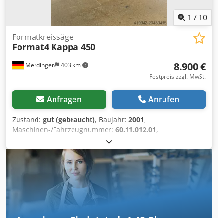
1
/
10
Formatkreissäge
Format4
Kappa 450
8.900 €
Merdingen
403 km
Festpreis zzgl. MwSt.
Anfragen
Anrufen
Zustand:
gut (gebraucht)
, Baujahr:
2001
,
Maschinen-/Fahrzeugnummer:
60.11.012.01
,
Funktionsfähigkeit:
voll funktionsfähig
, Leistung:
5,5 kW
(7,48 PS)
, Schnitthöhe (max.):
155 mm
,
Sägeblattdurchmesser:
450 mm
, Schnittlänge (max.):
3.200
mm
, Schnittbreite am Parallelanschlag:
1.610 mm
,
Schwenkbereich:
45 °
, Tischlänge:
3.200 mm
, Tischbreite:
1.610 mm
, Ausstattung:
Motorbremse, Vorritzer
, Format-4
Kappa 450 – Formatkreissäge – gepflegter Zustand Zum
Verkauf steht eine Formatkreissäge Kappa 450 des