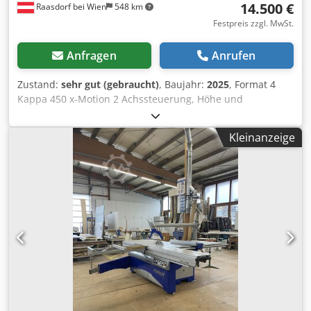
14.500 €
Raasdorf bei Wien
548 km
Festpreis zzgl. MwSt.
Anfragen
Anrufen
Zustand:
sehr gut (gebraucht)
, Baujahr:
2025
, Format 4
Kappa 450 x-Motion 2 Achssteuerung, Höhe und
Schwenkung Technische Daten: - Schnittlänge 2800 mm -
Schnittbreite 1300 mm - Schnitthöhe 155 mm - max.
Kleinanzeige
Sägeblatt Ø 450 - X-motion Steuerung - Gradraster mit
Längenkompensation Cjdpfsy Rp D Tex Abberf - absaugbar
Ø 120 mm - Motorleistung 10 kW - Baujahr 2025 Duplex
Gehrungsanschlag