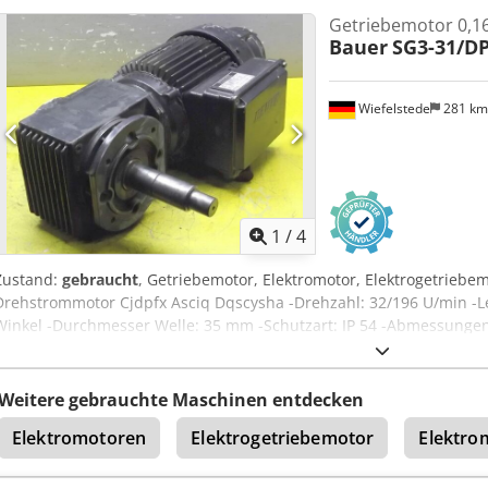
Getriebemotor 0,1
Bauer
SG3-31/D
Wiefelstede
281 k
1
/
4
Zustand:
gebraucht
, Getriebemotor, Elektromotor, Elektrogetriebe
Drehstrommotor Cjdpfx Asciq Dqscysha -Drehzahl: 32/196 U/min -Le
Winkel -Durchmesser Welle: 35 mm -Schutzart: IP 54 -Abmessunge
Weitere gebrauchte Maschinen entdecken
Elektromotoren
Elektrogetriebemotor
Elektro