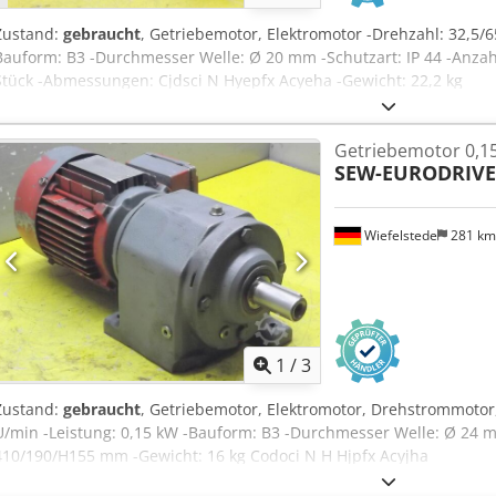
Zustand:
gebraucht
, Getriebemotor, Elektromotor -Drehzahl: 32,5/6
Bauform: B3 -Durchmesser Welle: Ø 20 mm -Schutzart: IP 44 -Anzah
Stück -Abmessungen: Cjdsci N Hyepfx Acyeha -Gewicht: 22,2 kg
Getriebemotor 0,1
SEW-EURODRIVE
Wiefelstede
281 k
1
/
3
Zustand:
gebraucht
, Getriebemotor, Elektromotor, Drehstrommotor,
U/min -Leistung: 0,15 kW -Bauform: B3 -Durchmesser Welle: Ø 24 
410/190/H155 mm -Gewicht: 16 kg Codoci N H Hjpfx Acyjha