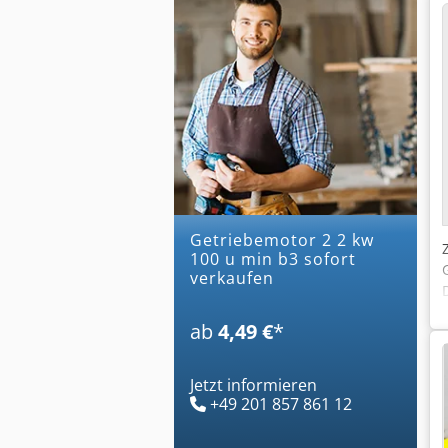
getriebemotor 2 2 kw
100 u min b3 sofort
verkaufen
ab
4,49 €
*
Jetzt informieren
+49 201 857 861 12