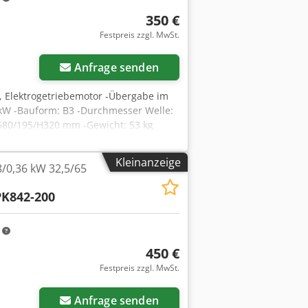
350 €
Festpreis zzgl. MwSt.
Anfrage senden
, Elektrogetriebemotor -Übergabe im
9 kW -Bauform: B3 -Durchmesser Welle:
680/195/H320 mm -Gewicht: 53 kg
Kleinanzeige
/0,36 kW 32,5/65
PK842-200
m
450 €
Festpreis zzgl. MwSt.
Anfrage senden