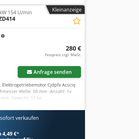
Kleinanzeige
 kW 154 U/min
ZD414
m
280 €
Festpreis zzgl. MwSt.
Anfrage senden
 Elektrogetriebemotor Cjdpfx Acsciq
chmesser Welle: 50 mm -Anzahl: 1x
 mm -Gewicht: 57 kg
ofort verkaufen
b 4,49 €
*