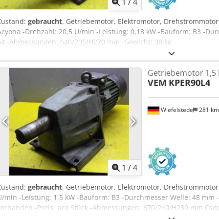
1
/
4
Zustand:
gebraucht
, Getriebemotor, Elektromotor, Drehstrommotor,
Acyoha -Drehzahl: 20,5 U/min -Leistung: 0,18 kW -Bauform: B3 -Dur
54 -Abmessungen: 640/205/H270 mm -Gewicht: 38 kg
Getriebemotor 1,5
VEM
KPER90L4
Wiefelstede
281 k
1
/
4
Zustand:
gebraucht
, Getriebemotor, Elektromotor, Drehstrommotor,
U/min -Leistung: 1,5 kW -Bauform: B3 -Durchmesser Welle: 48 mm -S
vorhanden -Preis: pro Stück -Abmessungen: 670/240/H280 mm Csdpf