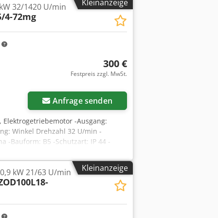
Kleinanzeige
 kW 32/1420 U/min
5/4-72mg
m
300 €
Festpreis zzgl. MwSt.
Anfrage senden
, Elektrogetriebemotor -Ausgang:
g: Winkel Drehzahl 32 U/min -
 -Bauform: B5 -Schutzart: IP 44 -
Kleinanzeige
0,9 kW 21/63 U/min
ZOD100L18-
m