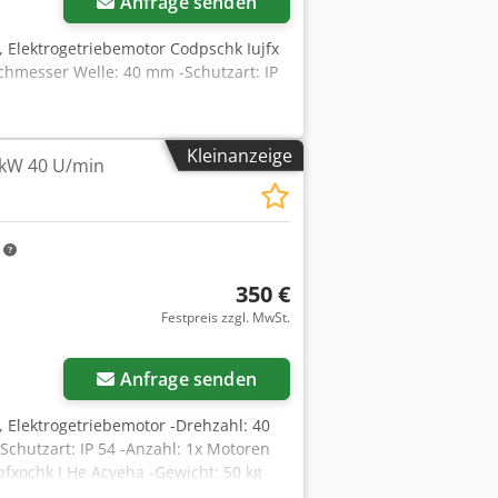
Anfrage senden
 Elektrogetriebemotor Codpschk Iujfx
chmesser Welle: 40 mm -Schutzart: IP
Kleinanzeige
 kW 40 U/min
m
350 €
Festpreis zzgl. MwSt.
Anfrage senden
 Elektrogetriebemotor -Drehzahl: 40
chutzart: IP 54 -Anzahl: 1x Motoren
xochk I He Acyeha -Gewicht: 50 kg