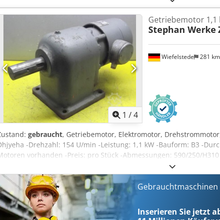
Getriebemotor 1,1
Stephan Werke
Wiefelstede
281 k
1
/
4
Zustand:
gebraucht
, Getriebemotor, Elektromotor, Drehstrommotor,
Dhjyeha -Drehzahl: 154 U/min -Leistung: 1,1 kW -Bauform: B3 -Dur
Motoren vorhanden -Preis: pro Stück -Abmessungen: 590/250/H310
Gebrauchtmaschinen s
Inserieren Sie jetzt a