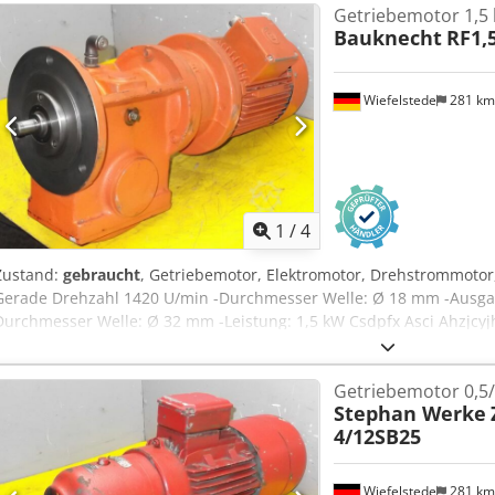
Getriebemotor 1,5
Bauknecht
RF1,
Wiefelstede
281 k
1
/
4
Zustand:
gebraucht
, Getriebemotor, Elektromotor, Drehstrommotor
Gerade Drehzahl 1420 U/min -Durchmesser Welle: Ø 18 mm -Ausgan
Durchmesser Welle: Ø 32 mm -Leistung: 1,5 kW Csdpfx Asci Ahzjcyjha
Abmessungen: 620/260/H350 mm -Gewicht: 51 kg
Getriebemotor 0,5/
Stephan Werke
4/12SB25
Wiefelstede
281 k