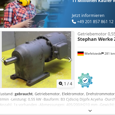
11 Millionen
Käufer w
Jetzt informieren
+49 201 857 861 12
Getriebemotor 0,5
Stephan Werke
Wiefelstede
281 k
1
/
4
Zustand:
gebraucht
, Getriebemotor, Elektromotor, Drehstrommotor,
U/min -Leistung: 0,55 kW -Bauform: B3 Cjdsciq Dijpfx Acyeha -Durc
-Anzahl: 1x vorhanden -Abmessungen: 405/200/H210 mm -Gewicht: