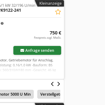
Kleinanzeige
6/1 kW 32/196 U/min
PK9122-241
m
750 €
Festpreis zzgl. MwSt.
Anfrage senden
motor, Getriebemotor für Anschlag,
istung: 0,16/1,0 kW -Bauform: B5
n: 560/310/H180 mm -Gewicht: 46 kg
motor 5000 U Min
Verstellgetriebemotor