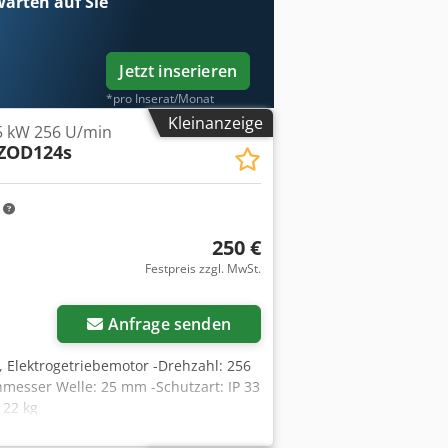
arten auf Sie
Jetzt inserieren
*pro Inserat/Monat
Kleinanzeige
5 kW 256 U/min
ZOD124s
m
250 €
Festpreis zzgl. MwSt.
Anfrage senden
 Elektrogetriebemotor -Drehzahl: 256
hmesser Welle: 25 mm -Schutzart: IP 33
 22 kg