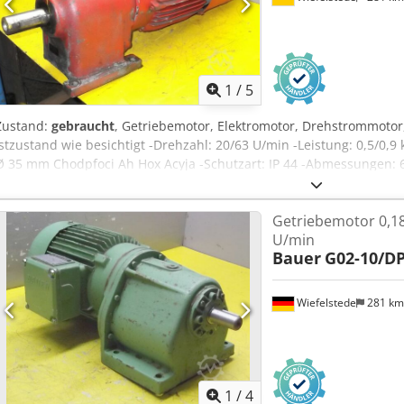
1
/
5
Zustand:
gebraucht
, Getriebemotor, Elektromotor, Drehstrommotor
Istzustand wie besichtigt -Drehzahl: 20/63 U/min -Leistung: 0,5/0,
Ø 35 mm Chodpfoci Ah Hox Acyja -Schutzart: IP 44 -Abmessungen: 
Getriebemotor 0,18
U/min
Bauer
G02-10/D
Wiefelstede
281 k
1
/
4