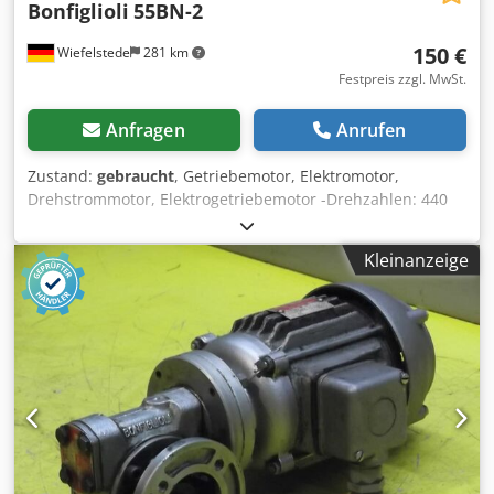
Bonfiglioli
55BN-2
150 €
Wiefelstede
281 km
Festpreis zzgl. MwSt.
Anfragen
Anrufen
Zustand:
gebraucht
, Getriebemotor, Elektromotor,
Drehstrommotor, Elektrogetriebemotor -Drehzahlen: 440
U/min Chodpfx Aeb R Df Ielcea -Leistung: 0,12 kW -
Bauform: B5 Winkel -Durchmesser Welle: Ø 9 mm -
Kleinanzeige
Schutzart: IP 54 -Gewicht: 3,3 kg