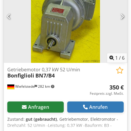
1
/
6
Getriebemotor 0,37 kW 52 U/min
Bonfiglioli
BN7/B4
350 €
Wiefelstede
282 km
Festpreis zzgl. MwSt.
Anfragen
Anrufen
Zustand:
gut (gebraucht)
, Getriebemotor, Elektromotor -
Drehzahl: 52 U/min -Leistung: 0,37 kW -Bauform: B3 -