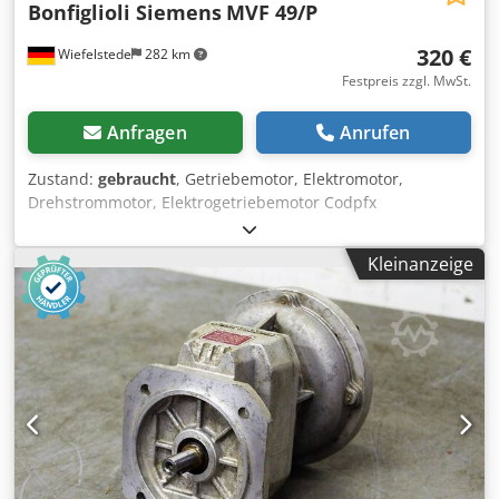
Bonfiglioli Siemens
MVF 49/P
320 €
Wiefelstede
282 km
Festpreis zzgl. MwSt.
Anfragen
Anrufen
Zustand:
gebraucht
, Getriebemotor, Elektromotor,
Drehstrommotor, Elektrogetriebemotor Codpfx
Alsikbrfecjha -Hersteller: Bonfigliol, Getriebemotor mit
Bremse -Getriebe: Bonfiglioli Typ MVF 49/P -Drehzahlen:
Kleinanzeige
125 U/min i= 1:24 -Hersteller Motor: Siemens, mit
Haltebremse -Spannung: 170 V -Leistung: 0,59 kW / 3000
U/min -Bauform: B3 Winkel -Welle: beidseitig Ø 18 x 18 mm
-Schutzart: IP 54 -Anzahl: 2x Getriebemotor vorhanden -
Preis: pro Stück -Abmessungen: 450/140/H185 mm -
Gewicht: 15 kg/St.