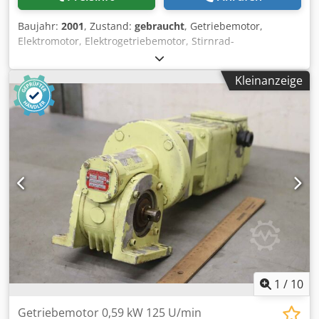
Baujahr:
2001
, Zustand:
gebraucht
, Getriebemotor,
Elektromotor, Elektrogetriebemotor, Stirnrad-
Getriebemotor für Umreifungsmaschine,
Verpackungsmaschine, Strapping Machine,
Kleinanzeige
Skinpackmaschine, Einwickelmaschine, Wickelmaschine,
Antriebsaggregat für Stretchwickelanlage Chodpfsu
Npgdsx Alcja -Hersteller: Bonfiglioli, Antriebsaggregat aus
Verpackungsmaschine ILAPAK Astra-STD -Getriebe: Typ
W63 U P80B14 i= 30 -Motor: 0,75 kW -Drehzahl: 46,6 U/min
-Einzelkomponenten: siehe Fotos -Abmessungen:
480/350/H250 mm -Gewicht: 22 kg
1
/
10
Getriebemotor 0,59 kW 125 U/min