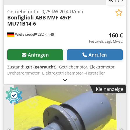
1
/
7
Getriebemotor 0,25 kW 20,4 U/min
Bonfiglioli ABB
MVF 49/P
MU71B14-6
160 €
Wiefelstede
282 km
Festpreis zzgl. MwSt.
Anfragen
Anrufen
Zustand:
gut (gebraucht)
, Getriebemotor, Elektromotor,
Drehstrommotor, Elektrogetriebemotor -Hersteller
Getriebe: Bonfiglioli Typ MVF 49/P -Drehzahlen: 20,4 U/min
i= 45 -Hersteller Motor ABB MU71B14-6 MK129106-S
Kleinanzeige
Cjdpfsw Admyex Alceha -Leistung: 0,25 kW -Bauform: B5
Winkel -Hohlwelle: Ø 25 x 80 mm -Schutzart: IP 55 -Anzahl:
3x Getriebemotor vorhanden -Preis: pro Stück -
Abmessungen: 350/170/H180 mm -Gewicht: 8,5 kg