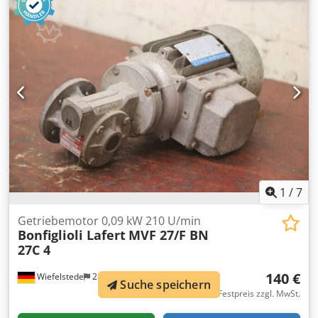
Antriebsaggregat für Stretchwickelanlage -Hersteller:
Bonfiglioli, Antriebsaggregat aus Verpackungsmaschine
ILAPAK Astra-STD Cedpfx Alju Npg Rocsha -Typ: GFF
200014/112 EE B3 -Motor: 24 VDC / 35 W -
Einzelkomponenten: siehe Fotos -Abmessungen:
345/180/H230 mm -Gewicht: 22 kg
1
/
7
Getriebemotor 0,09 kW 210 U/min
Bonfiglioli Lafert
MVF 27/F BN
27C 4
140 €
Wiefelstede
282 km
Suche speichern
Festpreis zzgl. MwSt.