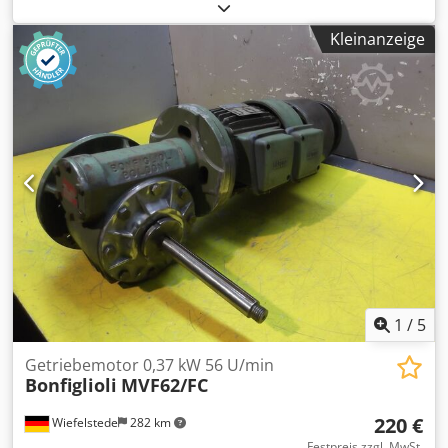
Bonfiglioli, Getriebemotor -Drehzahlen: 22,5 U/min
Chsdpfx Aexal Udolcsa -Getriebe: Typ VF30 N P56B14 i= 60
Kleinanzeige
-Motor: Typ BN 56 B4 0,09 kW -Bauform: B3 Winkel -
Hohlwelle: Ø 14 x 55 mm -Schutzart: IP 55 -Anzahl: 3x
Getriebemotor vorhanden -Preis: pro Stück -Abmessungen:
260/145/H120 mm -Gewicht: 4,1 kg/St.
1
/
5
Getriebemotor 0,37 kW 56 U/min
Bonfiglioli
MVF62/FC
220 €
Wiefelstede
282 km
Festpreis zzgl. MwSt.