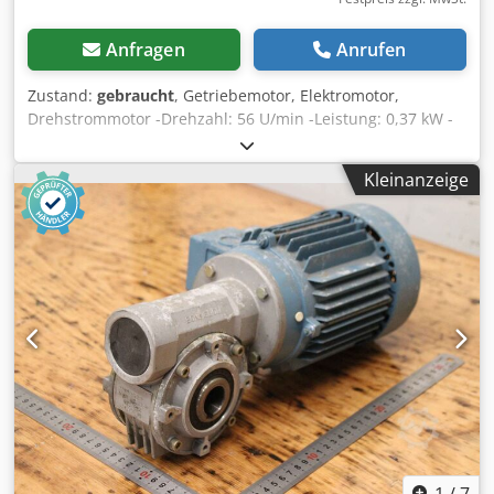
Anfragen
Anrufen
Zustand:
gebraucht
, Getriebemotor, Elektromotor,
Drehstrommotor -Drehzahl: 56 U/min -Leistung: 0,37 kW -
Bauform: B5 Winkel -Durchmesser Hohlwelle: Ø 20 mm -
Schutzart: IP 54 -Anzahl: 1x Motoren vorhanden -
Kleinanzeige
Abmessungen: 540/330/H220 mm Chsdpfxec R R Aro Alcja -
Gewicht: 24 kg/Stück