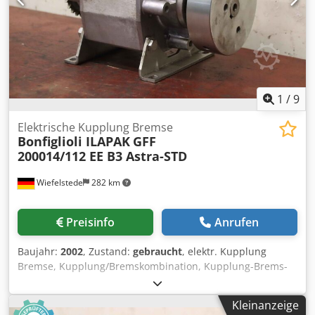
1
/
9
Elektrische Kupplung Bremse
Bonfiglioli ILAPAK
GFF
200014/112 EE B3 Astra-STD
Wiefelstede
282 km
Preisinfo
Anrufen
Baujahr:
2002
, Zustand:
gebraucht
, elektr. Kupplung
Bremse, Kupplung/Bremskombination, Kupplung-Brems-
Kombination für Umreifungsmaschine,
Verpackungsmaschine, Strapping Machine,
Kleinanzeige
Skinpackmaschine, Einwickelmaschine, Wickelmaschine,