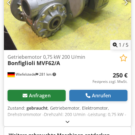
1
/
5
Getriebemotor 0,75 kW 200 U/min
Bonfiglioli
MVF62/A
250 €
Wiefelstede
281 km
Festpreis zzgl. MwSt.
Anfragen
Anrufen
Zustand:
gebraucht
, Getriebemotor, Elektromotor,
Drehstrommotor -Drehzahl: 200 U/min -Leistung: 0,75 kW -
Bauform: B5 Winkel -Durchmesser Hohlwelle: Ø 25 mm -
Schutzart: IP 54 -Anzahl: 1x Motoren vorhanden Cjdpfoc
Nlymsx Alcsha -Preis: pro Stück -Abmessungen: