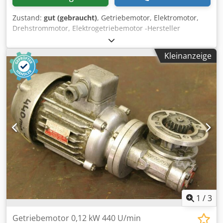
Zustand:
gut (gebraucht)
, Getriebemotor, Elektromotor,
Drehstrommotor, Elektrogetriebemotor -Hersteller
Getriebe Bonfiglioli Typ: MVF49/F -Hersteller Motor Fimet
Typ: MOF71A4 -Drehzahlen: 197 U/min -Leistung: 0,37 kW -
Kleinanzeige
Bauform: B5 Winkel -Durchmesser Welle: Ø 18 mm -
Schutzart: IP 44 -Anzahl: 1x Motoren vorhanden -Preis: pro
Stück -Abmessungen: 400/198/H200 mm -Gewicht: 16,3 kg
Cjdpfx Aleci Dk Ujcjha
1
/
3
Getriebemotor 0,12 kW 440 U/min