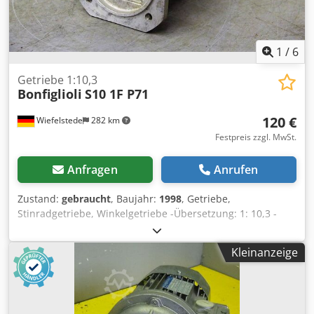
1
/
6
Getriebe 1:10,3
Bonfiglioli
S10 1F P71
120 €
Wiefelstede
282 km
Festpreis zzgl. MwSt.
Anfragen
Anrufen
Zustand:
gebraucht
, Baujahr:
1998
, Getriebe,
Stinradgetriebe, Winkelgetriebe -Übersetzung: 1: 10,3 -
Antriebswelle: Ø 14 mm Hohlwelle -Hohlwelle: Ø 14 mm -
Anzahl: 17x Getriebe vorhanden -Preis: pro Stück -
Kleinanzeige
Abmessungen: 220/220/H230 mm Codpfxsd Ar U As Alcsha
-Gewicht: 3,9 kg