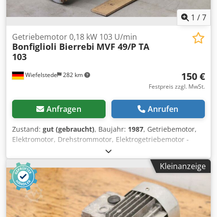
1
/
7
Getriebemotor 0,18 kW 103 U/min
Bonfiglioli Bierrebi
MVF 49/P TA
103
150 €
Wiefelstede
282 km
Festpreis zzgl. MwSt.
Anfragen
Anrufen
Zustand:
gut (gebraucht)
, Baujahr:
1987
, Getriebemotor,
Elektromotor, Drehstrommotor, Elektrogetriebemotor -
Getriebemotor: aus Schnittautomat Schneidemaschine
Bierrebi TA 103 -Hersteller Getriebe: Bonfiglioli Typ MVF
Kleinanzeige
49/P -Drehzahlen: ca. 103 U/min i= 1:14 -Hersteller Motor:
Electro Adda -Leistung: 0,18 kW / 1450 U/min -Bauform: B5
Winkel -Hohlwelle: Ø 25 x 80 mm -Schutzart: IP 54 -
Abmessungen: 325/125/H175 mm -Gewicht: 7,9 kg Chsdpfx
Ajiidq Tslcea