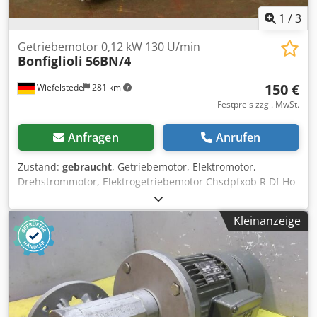
1
/
3
Getriebemotor 0,12 kW 130 U/min
Bonfiglioli
56BN/4
150 €
Wiefelstede
281 km
Festpreis zzgl. MwSt.
Anfragen
Anrufen
Zustand:
gebraucht
, Getriebemotor, Elektromotor,
Drehstrommotor, Elektrogetriebemotor Chsdpfxob R Df Ho
Alcoa -Drehzahlen: 130 U/min -Leistung: 0,12 kW -Bauform:
B5 Winkel -Durchmesser Welle: Ø mm -Schutzart: IP 54 -
Kleinanzeige
Gewicht: 5 kg