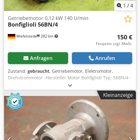
1
/
4
Getriebemotor 0,12 kW 140 U/min
Bonfiglioli
56BN/4
150 €
Wiefelstede
282 km
Festpreis zzgl. MwSt.
Anfragen
Anrufen
Zustand:
gebraucht
, Getriebemotor, Elektromotor,
Drehstrommotor -Hersteller Motor Bonfiglioli Typ: 56BN/4 -
Hersteller Getriebe Bonfiglioli Typ: -Leistung: 0,12 kW -
Bauform: B5 Winkel -Anzahl: 1x vorhanden -Gewicht: 5 kg
Kleinanzeige
Cjdpfeckd E Njx Alcsha