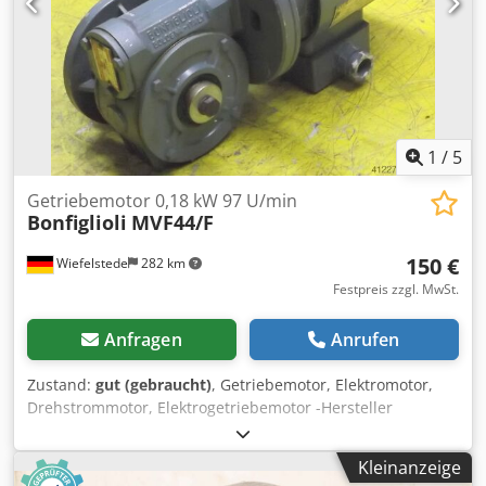
1
/
5
Getriebemotor 0,18 kW 97 U/min
Bonfiglioli
MVF44/F
150 €
Wiefelstede
282 km
Festpreis zzgl. MwSt.
Anfragen
Anrufen
Zustand:
gut (gebraucht)
, Getriebemotor, Elektromotor,
Drehstrommotor, Elektrogetriebemotor -Hersteller
Getriebe Bonfiglioli Typ: MVF44/F -Hersteller Motor AEG
Typ: AD63NZ4 -Drehzahlen: 97 U/min -Leistung: 0,18 kW -
Kleinanzeige
Spannung 380 Volt -Bauform: B5 Winkel -Durchmesser