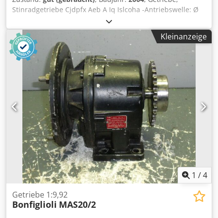
Stinradgetriebe Cjdpfx Aeb A Iq Islcoha -Antriebswelle: Ø
25 mm Hohlwelle -Hohlwelle: Ø 24 mm -Abmessungen:
220/190/H185 mm -Gewicht: 14 kg -Übersetzung: 1:20
Kleinanzeige
1
/
4
Getriebe 1:9,92
Bonfiglioli
MAS20/2