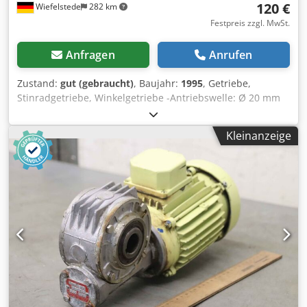
120 €
Wiefelstede
282 km
Festpreis zzgl. MwSt.
Anfragen
Anrufen
Zustand:
gut (gebraucht)
, Baujahr:
1995
, Getriebe,
Stinradgetriebe, Winkelgetriebe -Antriebswelle: Ø 20 mm
Csdpfsb A N Iuex Alcsha -Hohlwelle: Ø 19 mm -
Abmessungen: 220/200/H200 mm -Anzahl: 9x Getriebe
Kleinanzeige
vorhanden -Preis: pro Stück -Gewicht: 7 kg -Übersetzung:
1:9,92