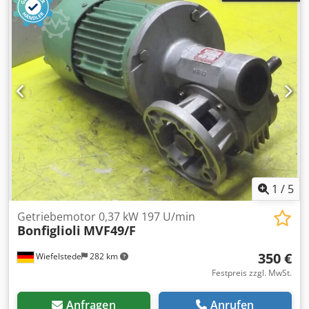
1
/
5
Getriebemotor 0,37 kW 197 U/min
Bonfiglioli
MVF49/F
350 €
Wiefelstede
282 km
Festpreis zzgl. MwSt.
Anfragen
Anrufen