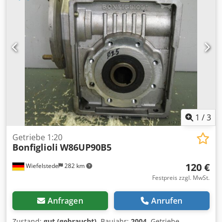
54 -Abmessungen: 390/265/H195 mm -Gewicht: 13 kg
1
/
3
Getriebe 1:20
Bonfiglioli
W86UP90B5
120 €
Wiefelstede
282 km
Festpreis zzgl. MwSt.
Anfragen
Anrufen
Zustand:
gut (gebraucht)
, Baujahr:
2004
, Getriebe,