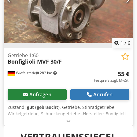
1
/
6
Getriebe 1:60
Bonfiglioli
MVF 30/F
55 €
Wiefelstede
282 km
Festpreis zzgl. MwSt.
Anfragen
Anrufen
Zustand:
gut (gebraucht)
, Getriebe, Stinradgetriebe,
Winkelgetriebe, Schneckengetriebe -Hersteller: Bonfiglioli,
Getriebe Typ MVF 30/F Codowa R Dgjpfx Alcoha
-Übersetzung: i= 60 -Hohlwellen: Ø 11 x 24 mm / Ø 14 x 55
mm -Abmessungen: 100/95/H115 mm -Gewicht: 1,1 kg
VERTRAUENSSIEGEL