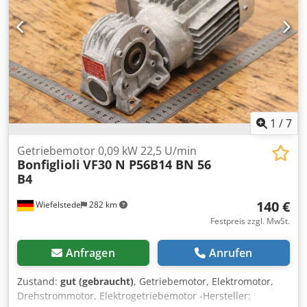
1
/
7
Getriebemotor 0,09 kW 22,5 U/min
Bonfiglioli
VF30 N P56B14 BN 56
B4
140 €
Wiefelstede
282 km
Festpreis zzgl. MwSt.
Anfragen
Anrufen
Zustand:
gut (gebraucht)
, Getriebemotor, Elektromotor,
Drehstrommotor, Elektrogetriebemotor -Hersteller: