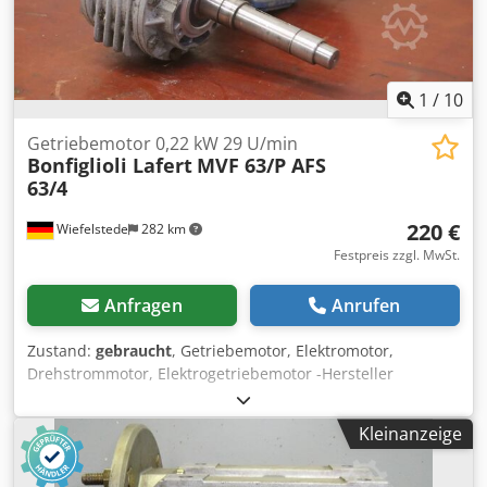
1
/
10
Getriebemotor 0,22 kW 29 U/min
Bonfiglioli Lafert
MVF 63/P AFS
63/4
220 €
Wiefelstede
282 km
Festpreis zzgl. MwSt.
Anfragen
Anrufen
Zustand:
gebraucht
, Getriebemotor, Elektromotor,
Drehstrommotor, Elektrogetriebemotor -Hersteller
Getriebe: Bonfiglioli Typ MVF 63/P -Drehzahlen: ca. 29
U/min i= 45 -Hersteller Motor: Lafert Typ AFS 63/4 -
Kleinanzeige
Leistung: 0,22 kW / 1307U/min Chedpfxsrkp Nfe Alcsa -
Bauform: B14 Winkel -Welle: Ø 25 x 80 mm -Schutzart: IP