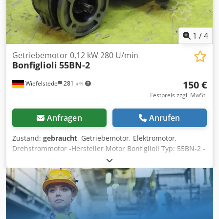
1
/
4
Getriebemotor 0,12 kW 280 U/min
Bonfiglioli
55BN-2
150 €
Wiefelstede
281 km
Festpreis zzgl. MwSt.
Anfragen
Anrufen
Zustand:
gebraucht
, Getriebemotor, Elektromotor,
Drehstrommotor -Hersteller Motor Bonfiglioli Typ: 55BN-2 -
Hersteller Getriebe Bonfiglioli Typ: -Leistung: 0,12 kW -
Bauform: B5 Winkel -Durchmesser Welle: Ø 9 mm -
Schutzart: -Preis: pro Stück -Anzahl: 2x vorhanden -
Abmessungen: Codsckd E Ropfx Alcjha -Gewicht: 4 kg