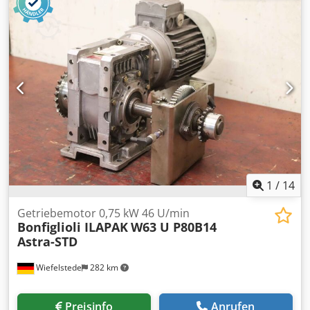
Welle: Ø 22 mm -Schutzart: IP 44 -Anzahl: 4x Motoren
vorhanden -Preis: pro Stück -Abmessungen: Chjdpfjci Evtox
Alcoa -Gewicht: 7,2 kg/Stück
1
/
14
Getriebemotor 0,75 kW 46 U/min
Bonfiglioli ILAPAK
W63 U P80B14
Astra-STD
Wiefelstede
282 km
Preisinfo
Anrufen