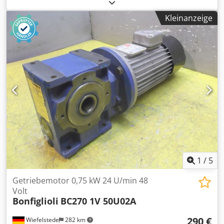
Durchmesser Welle: Ø 14 mm -Schutzart: IP 55 Csdpob A R
Nxsfx Alcsha -Gewicht: 10 kg
Kleinanzeige
1
/
5
Getriebemotor 0,75 kW 24 U/min 48
Volt
Bonfiglioli
BC270 1V 50U02A
290 €
Wiefelstede
282 km