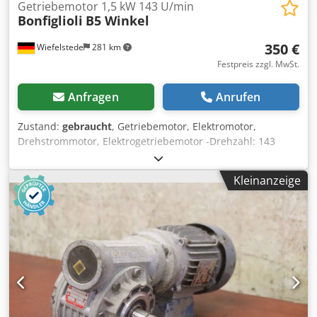
Getriebemotor 1,5 kW 143 U/min
Bonfiglioli
B5 Winkel
350 €
Wiefelstede
281 km
Festpreis zzgl. MwSt.
Anfragen
Anrufen
Zustand:
gebraucht
, Getriebemotor, Elektromotor,
Drehstrommotor, Elektrogetriebemotor -Drehzahl: 143
U/min -Leistung: 1,5 kW -Bauform: B5 Winkel -
Durchmesser Welle: 35 mm -Schutzart: IP 54 -
Kleinanzeige
Abmessungen: 620/320/H300 mm -Gewicht: 52 kg
Csdpfschq Imsx Alcsha