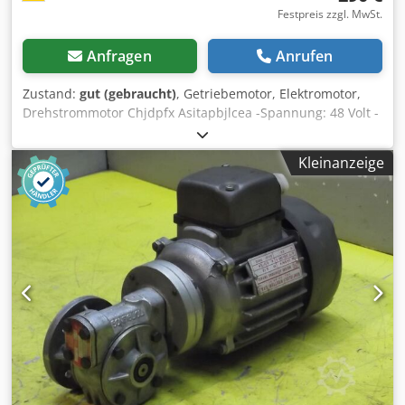
Festpreis zzgl. MwSt.
Anfragen
Anrufen
Zustand:
gut (gebraucht)
, Getriebemotor, Elektromotor,
Drehstrommotor Chjdpfx Asitapbjlcea -Spannung: 48 Volt -
Hersteller Motor Bonfiglioli Typ: BC270 -Hersteller Getriebe
Bonfiglioli Typ: 1V 50U02A -Drehzahlen: 24 U/min -
Kleinanzeige
Leistung: 0,75 kW -Bauform: B14 Winkel -Durchmesser
Hohwelle: Ø 28 mm -Schutzart: IP 54 -Anzahl: 1x Motoren
vorhanden -Abmessungen: 435/160/H170 mm -Gewicht: 19
kg