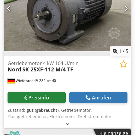
1
/
5
Getriebemotor 4 kW 104 U/min
Nord
SK 25XF-112 M/4 TF
Wiefelstede
282 km
Preisinfo
Anrufen
Zustand:
gut (gebraucht)
, Getriebemotor,
Flachgetriebemotor, Elektromotor, Drehstrommotor,
Elektrogetriebemotor -Drehzahl: 104 U/min -Leistung: 4 kW
-Motortyp: SK 112M/4 Crsdpfx Absd S Spae Nof -Bauform:
Kleinanzeige