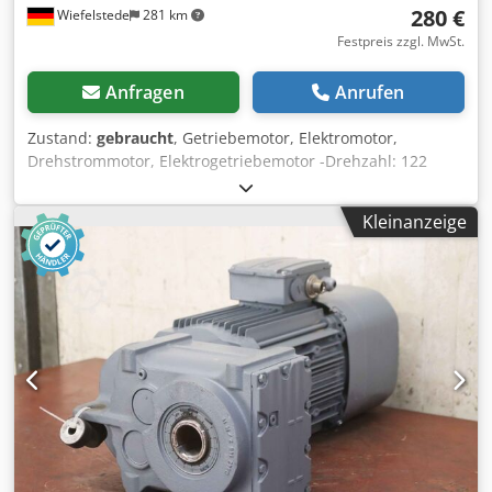
280 €
Wiefelstede
281 km
Festpreis zzgl. MwSt.
Anfragen
Anrufen
Zustand:
gebraucht
, Getriebemotor, Elektromotor,
Drehstrommotor, Elektrogetriebemotor -Drehzahl: 122
U/min -Leistung: 1,1 kW -Bauform: B3 -Durchmesser Welle:
50 mm Crsdpfx Abeciq Dgs Njf -Anzahl: 3x Motoren
Kleinanzeige
vorhanden -Preis: pro Stück -Abmessungen: 590/250/H310
mm -Gewicht: 63 kg