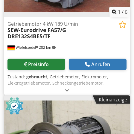
1
/
6
Getriebemotor 4 kW 189 U/min
SEW-Eurodrive
FA57/G
DRE132S4BE5/TF
Wiefelstede
282 km
Preisinfo
Anrufen
Zustand:
gebraucht
, Getriebemotor, Elektromotor,
Elektrogetriebemotor, Schneckengetriebemotor,
Flachgetriebemotor -Zustand: Getriebemotor ist
ungebraucht -Hersteller: SEW-Eurodrive, Getriebemotor
Kleinanzeige
mit Bremse, Flachgetriebe Baureihe F -Typ: FA57/G
DRE132S4BE5/TF -Übersetzung: i= 7,73 -Drehzahl:189
U/min -Leistung: 4 kW -Schutzart: IP54 -Hohlwelle: Ø 40 x
165 mm Credpfx Ajt Uluteb Nof -Bremse: 55 Nm -Anzahl:
3x Motor vorhanden -Preis: pro Stück -Abmessungen:
660/350/H280 mm -Gewicht: 78 kg/St.