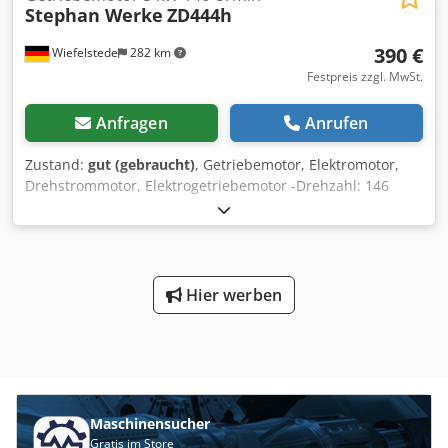
Stephan Werke
ZD444h
390 €
Wiefelstede
282 km
Festpreis zzgl. MwSt.
Anfragen
Anrufen
Zustand:
gut (gebraucht)
, Getriebemotor, Elektromotor,
Drehstrommotor, Elektrogetriebemotor -Drehzahl: 146
U/min Crjdjciw Sxepfx Ab Nsf -Leistung: 3,0 kW -Bauform:
B3 -Durchmesser Welle: Ø 45 mm -Schutzart: IP 33 -
Abmessungen: 630/260/H300 mm -Gewicht: 75 kg
Hier werben
Maschinensucher
Gratis im Store