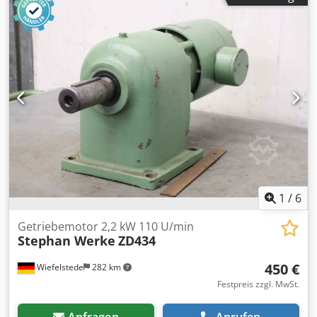
B3/B5 -Welle: Ø 30 x 70 mm -Schutzart: IP 55 -
Abmessungen: 550/285/H260 mm -Gewicht: 49 kg
1
/
6
Getriebemotor 2,2 kW 110 U/min
Stephan Werke
ZD434
450 €
Wiefelstede
282 km
Festpreis zzgl. MwSt.
Anfragen
Anrufen