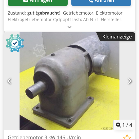
Zustand:
gut (gebraucht)
, Getriebemotor, Elektromotor,
Elektrogetriebemotor Cjdpoptf Iasfx Ab Njrf -Hersteller:
Stephan Werke, Getriebemotor -Drehzahlen: ca. 110 U/min
-Motor: Typ ZD434 -Leistung: 2,2 kW 1430 U/min -Bauform:
Kleinanzeige
B3 -Schutzart: P 33 / E -Anzahl: 1x Motor vorhanden -Preis:
pro Stück -Abmessungen: 640/270/H295 mm -Gewicht: 64
kg/St.
1
/
4
Getriebemotor 3 kW 146 U/min