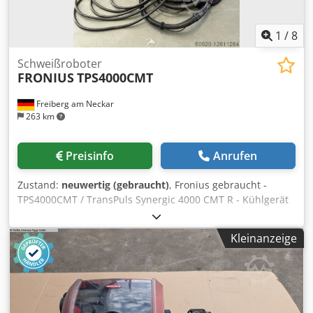
1
/
8
Schweißroboter
FRONIUS
TPS4000CMT
Freiberg am Neckar
263 km
Preisinfo
Anrufen
Zustand:
neuwertig (gebraucht)
, Fronius gebraucht -
TPS4000CMT / TransPuls Synergic 4000 CMT R - Kühlgerät
FK4000-RFC (4,045,837,632) wassergekühlt - RCU5000i
Fernbedienung Univ.SD (4,046,098) - VR7000 CMT R
Kleinanzeige
(4,045,963,000 - Winkelgeber CMT (43,0001,1219) mit
Roboterschlauchpaket kPL Robacta - Interface Interbus
Rugged Line(4,045,885) (wahlweise auch Profibus und
Profinet-Anschlüsse Verfügbar) Crsdpfepa N Aaox Ai Ssf