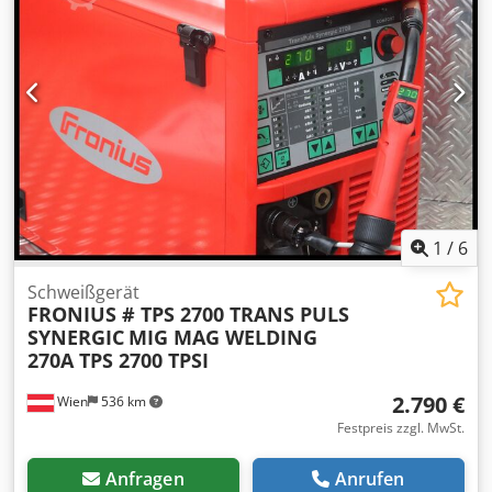
kg 15.43 Ib. Antrieb 4 Rollenantrieb Maximaler Druck
Schutzgas 7 bar 101 psi. Kühlflüssigkeit Original Fronius
Kühlflüssigkeit Maximaler Druck Kühlflüssigkeit 6 bar 87
psi. Schweißbrenner Robacta Drive W/E/6,25m
Schlauchpaket 6,5m Verschiedene Verschleißteile (bspw.
Rohrbögen, Gasdüse, Kontaktstücke) Absaugeinheit mit
Schlauchführung
1
/
6
Schweißgerät
FRONIUS # TPS 2700 TRANS PULS
SYNERGIC
MIG MAG WELDING
270A TPS 2700 TPSI
2.790 €
Wien
536 km
Festpreis zzgl. MwSt.
Anfragen
Anrufen