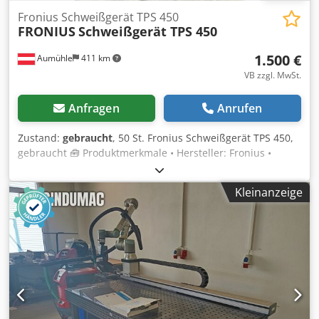
Fronius Schweißgerät TPS 450
FRONIUS
Schweißgerät TPS 450
1.500 €
Aumühle
411 km
VB zzgl. MwSt.
Anfragen
Anrufen
Zustand:
gebraucht
, 50 St. Fronius Schweißgerät TPS 450,
gebraucht 🧰 Produktmerkmale • Hersteller: Fronius •
Modell: TPS 450 • Zustand: gebraucht, siehe Fotos • Farbe:
rot • Netzabsicherung: 380 V / 400 V / 415 V •
Kleinanzeige
Scheinleistung: 17,2 kVA • Wirkungsgrad: 90% •
Schweißstrombereich: 3 - 450 A • Arbeitsspannung: 20 - 38
V • Leerlaufspannung: 50 - 80 V • Isolationsklasse: F •
Schutzart: IP 23 • Kühlart: AF • Schweißarten: MIG/MAG,
MMA, WIG/TIG 💰 Preis je Stück € 1500,- netto exkl. MwSt. •
Mengenrabatt: auf Anfrage • Versandkosten: Europaweit
auf Anfrage • Lieferzeit: Sofort lieferbar • Besichtigung und
Abholung: jederzeit nach Vereinbarung möglich Ständig
über 5000 lfm Palettenregale von zahlreichen Herstellern