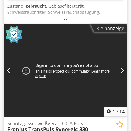
Zustand:
gebraucht
, Gebläsefiltergerät,
Schweissrauchfilter, Schweissrauchabsaugung,
Atemschutzgerät - Filter -im Koffer -ohne Akku -
Abmessungen: 420/165/H335 mm Credpfxsd Duvbe Ai Sjf -
Kleinanzeige
Gewicht: 3,2 kg
1
/
14
Schutzgasschweißgerät 330 A Puls
Fronius
TransPuls Synergic 330