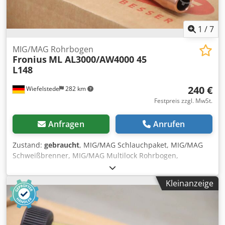
1
/
7
MIG/MAG Rohrbogen
Fronius
ML AL3000/AW4000 45
L148
240 €
Wiefelstede
282 km
Festpreis zzgl. MwSt.
Anfragen
Anrufen
Zustand:
gebraucht
, MIG/MAG Schlauchpaket, MIG/MAG
Schweißbrenner, MIG/MAG Multilock Rohrbogen,
Brennerkörper Cedpfxeii Sffo Ai Sjrf -Hersteller: Fronius,
MIG/MAG Multilock Rohrbogen Ovp -Typ: ML
Kleinanzeige
AL3000/AW4000 45 L148 -Anzahl: 2x Brennerkörper
vorhanden -Preis: pro Stück -Abmessung Karton:
325/125/H75 mm -Gewicht: 0,4 kg/St.