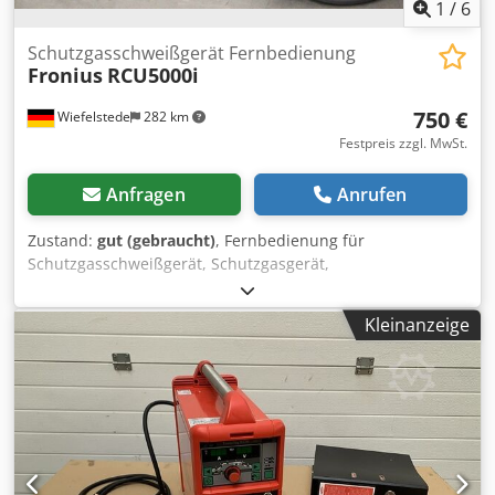
1
/
6
Schutzgasschweißgerät Fernbedienung
Fronius
RCU5000i
750 €
Wiefelstede
282 km
Festpreis zzgl. MwSt.
Anfragen
Anrufen
Zustand:
gut (gebraucht)
, Fernbedienung für
Schutzgasschweißgerät, Schutzgasgerät,
Schweißgleichrichter, Handregler -Hersteller: Fronius,
Fernbedienung RCU5000i .: 4,046,098 Crjdpogrlppjfx Ai Ssf
Kleinanzeige
-Spannung: U1 24 V -Abmessungen: 180/260/H50 mm -
Gewicht: 1,5 kg