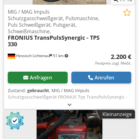
MIG / MAG Impuls
Schutzgasschweißgerät, Pulsmaschine,
Puls Schweißgerät, Pulsgerät,
Schweißmaschine,
FRONIUS
TransPulsSynergic - TPS
330
2.200 €
Hessisch Lichtenau
51 km
Festpreis zzgl. MwSt.
Anfragen
Anrufen
Zustand:
gebraucht
, MIG / MAG Impuls
Schutzgasschweißgerät FRONIUS Typ TransPulsSynergic -
TPS 330 Art.- Nr: 4.075 Serien. Nr. Baujahr ca. 2000
Leistung 330 Amp. = 50% ED 300 Amp. = 60% ED 210 Amp.
Kleinanzeige
= 100% ED Einstellbereich stufenlos Leerlaufspannung ca.
50 Volt Leerlaufspannung ca. 30 Volt Netzanschluß 400
Volt, 50 Hz, 32 Amp. Stecker - Digitalanzeige für Spannung
und Stromstärke - Pulsschweiseinrichtung - verschiedene