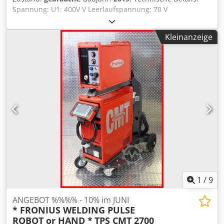
Spannung: U1: 400V V Leerlaufspannung: 70 V
Maschinengewicht ca.: 100 / Gerät kg Csdpeu Nwhijfx Ai
Sorf Abmessungen Maschine: ca. 0,85 x 0,37 x 1,25 pro
Kleinanzeige
Gerät m 4 Fronius TransPuls Schweißgeräte verfügbar Für
den industriellen Einsatz z.B. für Roboter einsetzbar.
Einsatzgebiete: Schweißprozeß "CMT", für sämtliche
MIG/MAG Schweißarbeiten mobil, 4 Räder / 2x davon
schwenkbar mit Drahtvorschub Typ: VR 7000-CMT:
Drahtvorschubgeschwindigkeit 0,5 - 22 m/min.; Einsatz
möglicher Draht Ø 0,8 - 1,2 mm Fernbedienung RCU5000i
univoSD 1 Meter Zwischenschlauchpaket Fahrwagen
Schutzart IP 23 Kühlart AF Bedienung über Display RCU
5000i i.D. *
1
/
9
ANGEBOT %%%% - 10% im JUNI
* FRONIUS WELDING PULSE
ROBOT or HAND *
TPS CMT 2700