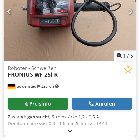
1
/
5
Roboter - Schweißen
FRONIUS
WF 25i R
Goldenstedt
228 km
Preisinfo
Anrufen
Zustand:
gebraucht
, Stromstärke 1,2 / 0,5 A
Drahtdurchmesser 0,8 - 1,6 mm Schutzart IP 43
Abmessungen 250x210x190 mm Geschwindigkeit 1 - 25
m/min Gewicht ca.7,2 kg hochpräzises Drahtvorschubgerät