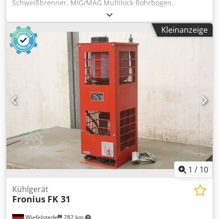
Schweißbrenner, MIG/MAG Multilock Rohrbogen,
Brennerkörper -Hersteller: Fronius, MIG/MAG Multilock
Rohrbogen Ovp -Typ: ML AL3000/AW4000 45 L157
Kleinanzeige
Credpfxeii Sfxe Ai Sef -Anzahl: 2x Brennerkörper
vorhanden -Preis: pro Stück -Abmessung Karton:
325/125/H75 mm -Gewicht: 0,4 kg/St.
1
/
10
Kühlgerät
Fronius
FK 31
Wiefelstede
282 km