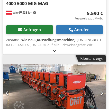
4000 5000 MIG MAG
5.590 €
Wien
538 km
Festpreis zzgl. MwSt.
Anfragen
Anrufen
Zustand:
wie neu (Ausstellungsmaschine)
, JUNI ANGBEOT.
IM GESAMTEN JUNI -10% auf alle Schweissegräte Wir
bieten Schweißgeräte in verschiedensten Konfigurationen
an und haben immer mehrere Sets auf Lager. CMT /
Kleinanzeige
ROBOTER / CMT Schlauchpakete UNIVERSAL oder
HOHLWELLEN Roboter. Alles auf Lager und sofort
verfügbar! Zögern Sie nicht und fragen ihre individuelle
Konfiguration an! Wir haben auch sehr viele verschiedene
Ersatzteile %%% -30% -50% -70% auf Lager einfach kurze
Mail / Anruf / Whatsapp. CMT GERÄTE um 1/3 Neupreis! -
66% RABATT ALLE GERÄTE KÖNNEN IN WIEN BESICHTIGT
und ohne WARTEZEIT GEKAUFT WERDEN! Die angegebenen
Preise sind alle ab ... Euro . Die Preise/ Angebote werden
individuell nach Geräte Konfiguration erstellt. .) Fronius