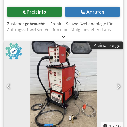
Preisinfo
Anrufen
Zustand:
gebraucht
, 1 Fronius-Schweißzellenanlage für
Auftragsschweißen Voll funktionsfähig, bestehend aus:
Crjdpfx Aiezquk No Ssf FPA 9000 Digitales
Systemsteuergerät Komplett mit PA9000-RC
Kleinanzeige
Fernbedienung Software für Loch-zu-Loch-Positionierung 1
TT 5000 DC 500 Ampere WIG-Schweißgerät 1 TT 2200 DC
220 Ampere HW-Schweißgerät 1 2.000 mm x 1.000 mm
Kreuztisch 1 KD1500 WIG-Drahtvorschub 1 Standard-
Schwenkkopf-Schweißbrenner für Einzeldrähte Komplett
mit allen zugehörigen Anschlusskabeln und
Schlauchpaketen 1 10-Tonnen-Drehtisch 1 Schwerlast-
Säulen- und Auslegersystem (4x3) Kann optional mit einem
3-Tonnen-Hohlspindelkopf für horizontale
Auftragsschweißung geliefert und integriert werden. TPS
kann bei Bedarf eine zusätzliche Installation weltweit
separat anbieten.
1
/
10