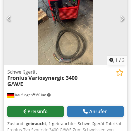
Proces Software - KUKA.ARC.Tech 2. Positioner 3-axis KUKA
KP3-V2H max. 1000kg / side L - 2000 mm - distance
between plates D - 1600 mm - max. diametr of fixture 3.
FRONIUS welding machine type TPS 500i ( option: TPS 500i
CMT ) Welding Packaging - PMC (Pulse Multi Control)
Welding Packaging - Standard Crsdsllyfijpfx Ai Sjf Welding
Packaging - Puls
1
/
3
Schweißgerät
Fronius
Variosynergic 3400
G/W/E
Kaufungen
60 km
Preisinfo
Anrufen
Zustand:
gebraucht
, 1 gebrauchtes Schweißgerät Fabrikat
Fronius Typ Synergic 3400 G/W/E Zum Schweissen von