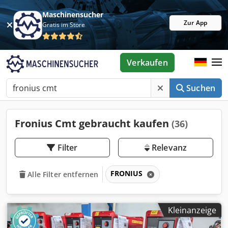
Maschinensucher
Zur App
Gratis im Store
Verkaufen
Suchen
Fronius Cmt gebraucht kaufen
(36)
Filter
Relevanz
FRONIUS
Alle Filter entfernen
Kleinanzeige