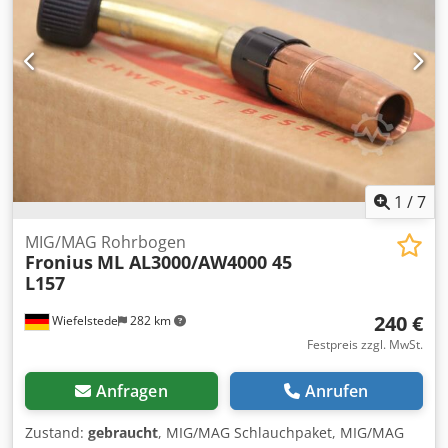
1
/
7
MIG/MAG Rohrbogen
Fronius
ML AL3000/AW4000 45
L157
240 €
Wiefelstede
282 km
Festpreis zzgl. MwSt.
Anfragen
Anrufen
Zustand:
gebraucht
, MIG/MAG Schlauchpaket, MIG/MAG