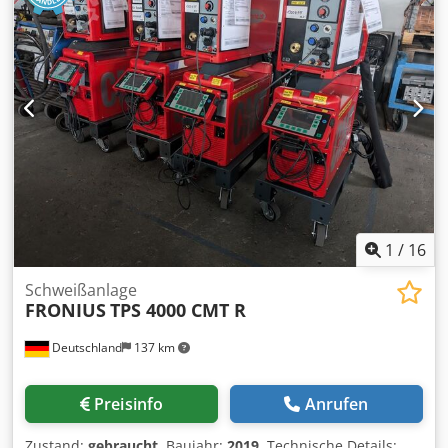
1
/
16
Schweißanlage
FRONIUS
TPS 4000 CMT R
Deutschland
137 km
Preisinfo
Anrufen
Zustand:
gebraucht
, Baujahr:
2019
, Technische Details: