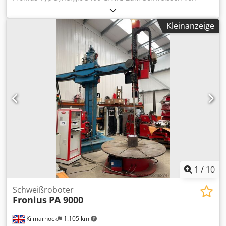
Stahl, Rostfrei und Alu mit dem MIG/MAG Prozess.
Technische Daten : Max. Schweissstrom 340 A
Kleinanzeige
Drahtdurchmesser 0,8/1,0/1,2 mm möglich Cedpfxjyl Id To
Ai Ssrf Anschlussspannung 380 Volt Einschaltdauer (ED)
35% 340 A Anzeige Digital Dimensionen (L x B x H) 890 x
460 x 945 mm Gewicht komplett 139 KG
1
/
10
Schweißroboter
Fronius
PA 9000
Kilmarnock
1.105 km