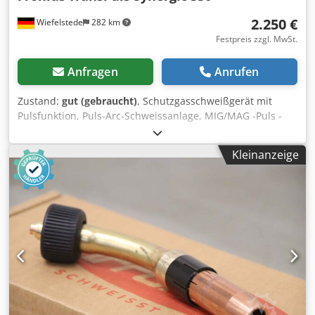
2.250 €
Wiefelstede
282 km
Festpreis zzgl. MwSt.
Anfragen
Anrufen
Zustand:
gut (gebraucht)
, Schutzgasschweißgerät mit
Pulsfunktion, Puls-Arc-Schweissanlage, MIG/MAG -Puls -
Schweißanlage -mit: 3 Stück Schlauchpakete (1x Alu, 1x VA,
1x Stahl) -max. Schweissleistung: 330 A -Ausstattung:
Kleinanzeige
Fernbedienunganschluß, mit abnehmbarem
Drahtvorschub, inkl. Massekabel, Gasarmatur -
Drahtvorschub: 4-Rollenantrieb Crsdpfjd I U Dwsx Ai Sof -
Kühlung: Wassergekühlt -Abmessungen: 655/900/H1490
mm -Gewicht: 160 kg