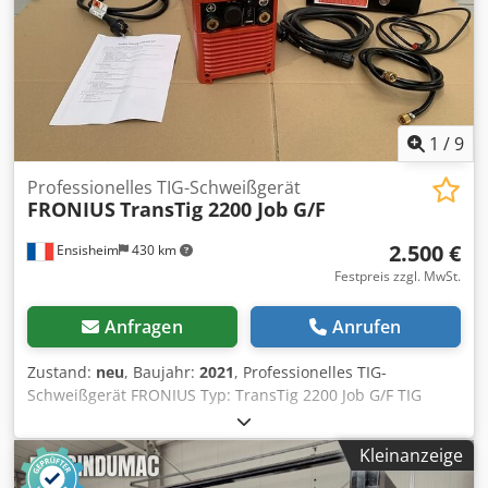
1
/
9
Professionelles TIG-Schweißgerät
FRONIUS
TransTig 2200 Job G/F
2.500 €
Ensisheim
430 km
Festpreis zzgl. MwSt.
Anfragen
Anrufen
Zustand:
neu
, Baujahr:
2021
, Professionelles TIG-
Schweißgerät FRONIUS Typ: TransTig 2200 Job G/F TIG
Gleichstrom (DC) Maximale Leistung: 220 A 2-Takt und 4-
Takt-Betrieb (Weitere technische Details siehe Foto)
Kleinanzeige
Baujahr: 2021 Credpfx Aozmxvhsi Sjf Neu, unbenutzt
(Kaufpreis: 3.594 Euro) Spannung: 230 V, einphasig