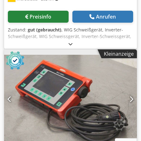
Preisinfo
Anrufen
Zustand:
gut (gebraucht)
, WIG Schweißgerät, Inverter-
Schweißgerät, WIG Schweissgerät, Inverter-Schweissgerät,
Kühlgerät, Kühlaggregat Cjdpfx Aelp Uzbei Ssrf -Hersteller:
Fronius, Kühlgerät für WIG-Schweißgerät Frowig 260 AC/DC
Kleinanzeige
-Typ: FK 31 -Fördermenge: max. 6,5 l/min -Abmessung:
250/210/H650 mm -Gewicht: 19 kg