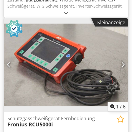
Schweißgerät, WIG Schweissgerät, Inverter-Schweissgerät,
Kühlgerät, Kühlaggregat Credpfx Ajlp Uzbsgmof -
Hersteller: Fronius, Kühlgerät für WIG-Schweißgerät Frowig
Kleinanzeige
260 AC/DC -Typ: FK 31 -Fördermenge: max. 6,5 l/min -
Abmessung: 250/210/H650 mm -Gewicht: 19 kg
1
/
6
Schutzgasschweißgerät Fernbedienung
Fronius
RCU5000i