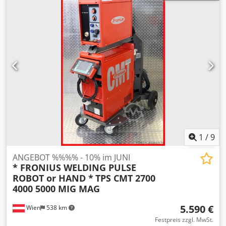
1
/
9
ANGEBOT %%%% - 10% im JUNI
* FRONIUS WELDING PULSE
ROBOT or HAND *
TPS CMT 2700
4000 5000 MIG MAG
5.590 €
Wien
538 km
Festpreis zzgl. MwSt.