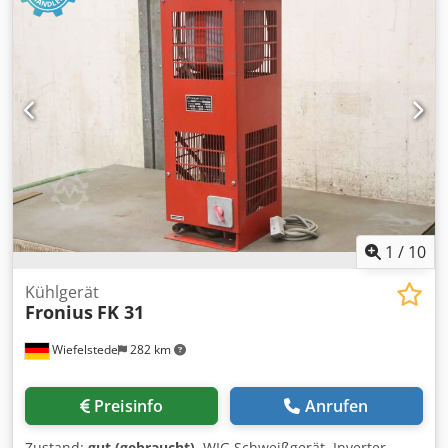
325/125/H75 mm -Gewicht: 0,4 kg/St.
1
/
10
Kühlgerät
Fronius
FK 31
Wiefelstede
282 km
Preisinfo
Anrufen
Zustand:
gut (gebraucht)
, WIG Schweißgerät, Inverter-