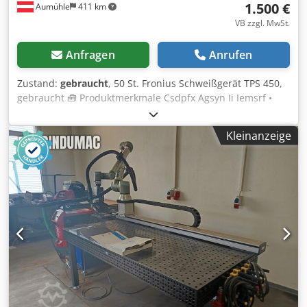
1.500 €
Aumühle
411 km
VB zzgl. MwSt.
Anfragen
Anrufen
Zustand:
gebraucht
, 50 St. Fronius Schweißgerät TPS 450,
gebraucht 🧰 Produktmerkmale Csdpfx Agsyn Ii Iemsrf •
Hersteller: Fronius • Modell: TPS 450 • Zustand: gebraucht,
siehe Fotos • Farbe: rot • Netzabsicherung: 380 V / 400 V /
Kleinanzeige
415 V • Scheinleistung: 17,2 kVA • Wirkungsgrad: 90% •
Schweißstrombereich: 3 - 450 A • Arbeitsspannung: 20 - 38
V • Leerlaufspannung: 50 - 80 V • Isolationsklasse: F •
Schutzart: IP 23 • Kühlart: AF • Schweißarten: MIG/MAG,
MMA, WIG/TIG 💰 Preis je Stück € 1500,- netto exkl. MwSt. •
Mengenrabatt: auf Anfrage • Versandkosten: Europaweit
auf Anfrage • Lieferzeit: Sofort lieferbar • Besichtigung und
Abholung: jederzeit nach Vereinbarung möglich Ständig
über 5000 lfm Palettenregale von zahlreichen Herstellern
auf Lager (Änderungen und Irrtümer in den technischen
Daten, Angaben und Preisen sowie Zwischenverkauf
vorbehalten! Siehe unsere AGB, alle Preise excl. MwSt. ab