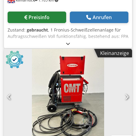
Kilmarnock
1.105 km
Preisinfo
Anrufen
Zustand:
gebraucht
, 1 Fronius-Schweißzellenanlage für
Auftragsschweißen Voll funktionsfähig, bestehend aus: FPA
9000 Digitales Systemsteuergerät Crodpfx Agszquk Nsmof
Komplett mit PA9000-RC Fernbedienung Software für Loch-
Kleinanzeige
zu-Loch-Positionierung 1 TT 5000 DC 500 Ampere WIG-
Schweißgerät 1 TT 2200 DC 220 Ampere HW-Schweißgerät
1 2.000 mm x 1.000 mm Kreuztisch 1 KD1500 WIG-
Drahtvorschub 1 Standard-Schwenkkopf-Schweißbrenner
für Einzeldrähte Komplett mit allen zugehörigen
Anschlusskabeln und Schlauchpaketen 1 10-Tonnen-
Drehtisch 1 Schwerlast-Säulen- und Auslegersystem (4x3)
Kann optional mit einem 3-Tonnen-Hohlspindelkopf für
horizontale Auftragsschweißung geliefert und integriert
werden. TPS kann bei Bedarf eine zusätzliche Installation
weltweit separat anbieten.