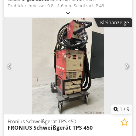
Drahtdurchmesser 0,8 - 1,6 mm Schutzart IP 43
Abmessungen 250x210x190 mm Geschwindigkeit 1 - 25
m/min Gewicht ca.7,2 kg hochpräzises Drahtvorschubgerät
Kleinanzeige
für automatisierte MIG/MAG Roboteranwendugnen,
optimiert für den Einsatz mit den digitalen Stromquellen
der i-Serie 4-Rollenatrieb für konstanten Drahtvorschub
Netzspannungstoleranz +/-10% Stromaufnahme 1,2 A /
0,5A Crjdszhxmcjpfx Agmsf Sicherung 3,15 A träge
Fehlerstrom Schutzeinrichtung Typ A
Drahtgeschwindigkeit 1 - 25 m/min Drehtantrieb: 4-
Rollenantrieb Drahtdurchmesser 0,8-1,6 mm schnelles
und sicheres Anschließen der Schlauchpakete mittels
Dronius System Connector FSC noch 2 auf Lager!
ACHTUNG, hier wird nur das Drahtvorschubgerät verkauft,
kein Schweißgerät!
1
/
9
Fronius Schweißgerät TPS 450
FRONIUS
Schweißgerät TPS 450