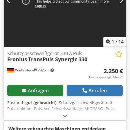
1
/
14
Schutzgasschweißgerät 330 A Puls
Fronius
TransPuls Synergic 330
2.250 €
Wiefelstede
282 km
Festpreis zzgl. MwSt.
Anfragen
Anrufen
Zustand:
gut (gebraucht)
, Schutzgasschweißgerät mit
Pulsfunktion, Puls-Arc-Schweissanlage, MIG/MAG -Puls -
Schweißanlage -mit: 3 Stück Schlauchpakete (1x Alu, 1x VA,
1x Stahl) -max. Schweissleistung: 330 A -Ausstattung:
Fernbedienunganschluß, mit abnehmbarem
Weitere gebrauchte Maschinen entdecken