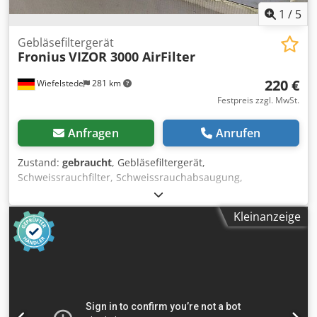
1
/
5
Gebläsefiltergerät
Fronius
VIZOR 3000 AirFilter
220 €
Wiefelstede
281 km
Festpreis zzgl. MwSt.
Anfragen
Anrufen
Zustand:
gebraucht
, Gebläsefiltergerät,
Schweissrauchfilter, Schweissrauchabsaugung,
Atemschutzgerät Cedjd Duvbepfx Agmjrf - Filter -im Koffer
-ohne Akku -Abmessungen: 420/165/H335 mm -Gewicht:
Kleinanzeige
3,2 kg