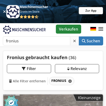
Maschinensucher
Zur App
Gratis im Store
Verkaufen
Suchen
Fronius gebraucht kaufen
(36)
Filter
Relevanz
FRONIUS
Alle Filter entfernen
Kleinanzeige