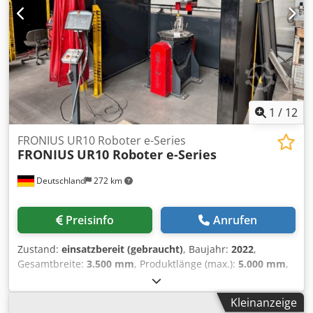
1
/
12
FRONIUS UR10 Roboter e-Series
FRONIUS
UR10 Roboter e-Series
Deutschland
272 km
Preisinfo
Anrufen
Zustand:
einsatzbereit (gebraucht)
, Baujahr:
2022
,
Gesamtbreite:
3.500 mm
, Produktlänge (max.):
5.000 mm
,
Anzahl der Achsen:
6
, Dieser 6-Achsen-Roboter der
FRONIUS UR10 e-Serie wurde im Jahr 2022 hergestellt. Er
Kleinanzeige
verfügt über einen 6-Achsen-Roboter mit Bedienfeld, einer