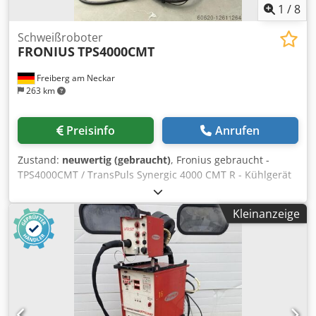
1
/
8
Schweißroboter
FRONIUS
TPS4000CMT
Freiberg am Neckar
263 km
Preisinfo
Anrufen
Zustand:
neuwertig (gebraucht)
, Fronius gebraucht -
TPS4000CMT / TransPuls Synergic 4000 CMT R - Kühlgerät
FK4000-RFC (4,045,837,632) wassergekühlt - RCU5000i
Fernbedienung Univ.SD (4,046,098) - VR7000 CMT R
Kleinanzeige
(4,045,963,000 - Winkelgeber CMT (43,0001,1219) mit
Roboterschlauchpaket kPL Robacta Crjdpfx Aspa N Aajgmsf
- Interface Interbus Rugged Line(4,045,885) (wahlweise
auch Profibus und Profinet-Anschlüsse Verfügbar)