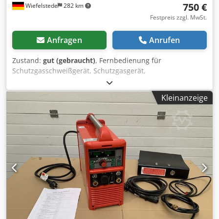
750 €
Wiefelstede
282 km
Festpreis zzgl. MwSt.
Anfragen
Anrufen
Zustand:
gut (gebraucht)
, Fernbedienung für
Schutzgasschweißgerät, Schutzgasgerät,
Schweißgleichrichter, Handregler -Hersteller: Fronius,
Fernbedienung RCU5000i .: 4,046,098 Credpfx
Kleinanzeige
Agegrlppjmjf -Spannung: U1 24 V -Abmessungen:
180/260/H50 mm -Gewicht: 1,5 kg