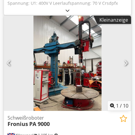
Spannung: U1: 400V V Leerlaufspannung: 70 V Crsdpfx
Ageu Nwhijmof Maschinengewicht ca.: 100 / Gerät kg
Abmessungen Maschine: ca. 0,85 x 0,37 x 1,25 pro Gerät m
Kleinanzeige
4 Fronius TransPuls Schweißgeräte verfügbar Für den
industriellen Einsatz z.B. für Roboter einsetzbar.
Einsatzgebiete: Schweißprozeß "CMT", für sämtliche
MIG/MAG Schweißarbeiten mobil, 4 Räder / 2x davon
schwenkbar mit Drahtvorschub Typ: VR 7000-CMT:
Drahtvorschubgeschwindigkeit 0,5 - 22 m/min.; Einsatz
möglicher Draht Ø 0,8 - 1,2 mm Fernbedienung RCU5000i
univoSD 1 Meter Zwischenschlauchpaket Fahrwagen
Schutzart IP 23 Kühlart AF Bedienung über Display RCU
5000i i.D. *
1
/
10
Schweißroboter
Fronius
PA 9000