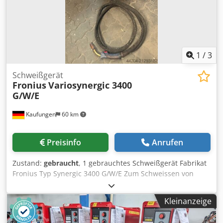
option: TPS 500i CMT ) Welding Packaging - PMC (Pulse
Multi Control) Welding Packaging - Standard Welding
Packaging - Puls
1
/
3
Schweißgerät
Fronius
Variosynergic 3400
G/W/E
Kaufungen
60 km
Preisinfo
Anrufen
Zustand:
gebraucht
, 1 gebrauchtes Schweißgerät Fabrikat
Fronius Typ Synergic 3400 G/W/E Zum Schweissen von
Stahl, Rostfrei und Alu mit dem MIG/MAG Prozess.
Technische Daten : Max. Schweissstrom 340 A
Kleinanzeige
Drahtdurchmesser 0,8/1,0/1,2 mm möglich
Anschlussspannung 380 Volt Einschaltdauer (ED) 35% 340