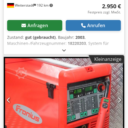
2.950 €
Weiterstadt
192 km
Festpreis zzgl. MwSt.
Anfragen
Anrufen
Zustand:
gut (gebraucht)
, Baujahr:
2003
,
Maschinen-/Fahrzeugnummer:
18220203
, System für
automatisiertes Roboterschweißen Netzspannung:3 x 400
V Netzspannungstoleranz:+ /- 15 Netzfrequenz:50 / 60 Hz
Kleinanzeige
Netzsicherungsschutz:35 A slow-blow Crsdjqpgntjpfx
Agmsf Primärer Dauerstrom:18 - 29.5 A - 100 duty cycle
Primäre Dauerleistung:13.1 kVA Leistungsfaktor:0.99
Wirkungsgrad:0.9 Schweißstrombereich:MIG/MAG: 3-500 A
Rod Electrode: 10-500 A TIG: 3-500 A Schweißstrom:40 duty
cycle: 500 A 60 duty cycle: 450 A 100 duty cycle: 360 A
Schweißspannungsbereich:MIG/MAG: 14.2 - 39.0 V Rod
electrode: 20.4 - 40.0 V TIG: 10.1 - 30.0 V Max.
Schweißspannung:49.2 V Offene Spannung (OCV):70 V
Abmessungen (mm) H x B x T:626 x 287 x 477 mm
Gewichte:35.6 kg Im Lieferumfang erhalten: Stromquelle
auf Stahlpodest (Schnittstelle RS 422) Kühlgerät (FK 4000-R)