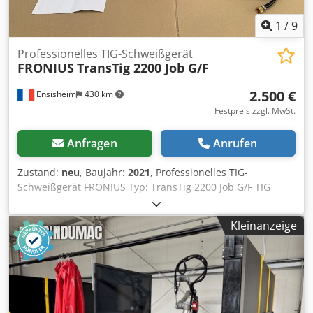
1
/
9
Professionelles TIG-Schweißgerät
FRONIUS
TransTig 2200 Job G/F
2.500 €
Ensisheim
430 km
Festpreis zzgl. MwSt.
Anfragen
Anrufen
Zustand:
neu
, Baujahr:
2021
, Professionelles TIG-
Schweißgerät FRONIUS Typ: TransTig 2200 Job G/F TIG
Gleichstrom (DC) Maximale Leistung: 220 A 2-Takt und 4-
Takt-Betrieb Crodpfx Aozmxvhegmof (Weitere technische
Kleinanzeige
Details siehe Foto) Baujahr: 2021 Neu, unbenutzt
(Kaufpreis: 3.594 Euro) Spannung: 230 V, einphasig