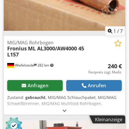
1
/
7
MIG/MAG Rohrbogen
Fronius
ML AL3000/AW4000 45
L157
240 €
Wiefelstede
282 km
Festpreis zzgl. MwSt.
Anfragen
Anrufen
Zustand:
gebraucht
, MIG/MAG Schlauchpaket, MIG/MAG
Schweißbrenner, MIG/MAG Multilock Rohrbogen,
Brennerkörper Crjdpeii Sfxefx Agmsf -Hersteller: Fronius,
MIG/MAG Multilock Rohrbogen Ovp -Typ: ML
Kleinanzeige
AL3000/AW4000 45 L157 -Anzahl: 2x Brennerkörper
vorhanden -Preis: pro Stück -Abmessung Karton: