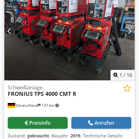
A Crsdpfx Agsyl Id Tsmef Anzeige Digital Dimensionen (L x
B x H) 890 x 460 x 945 mm Gewicht komplett 139 KG
1
/
16
Schweißanlage
FRONIUS
TPS 4000 CMT R
Deutschland
137 km
Preisinfo
Anrufen
Zustand:
gebraucht
, Baujahr:
2019
, Technische Details: