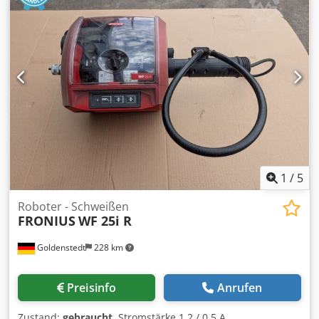
1
/
5
Roboter - Schweißen
FRONIUS
WF 25i R
Goldenstedt
228 km
Preisinfo
Anrufen
Zustand:
gebraucht
, Stromstärke 1,2 / 0,5 A