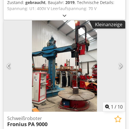
Zustand:
gebraucht
, Baujahr:
2019
, Technische Details:
Spannung: U1: 400V V Leerlaufspannung: 70 V
Maschinengewicht ca.: 100 / Gerät kg Abmessungen
Maschine: ca. 0,85 x 0,37 x 1,25 pro Gerät m Dkjdpfxju
Kleinanzeige
Nwhio Aldsr 4 Fronius TransPuls Schweißgeräte verfügbar
Für den industriellen Einsatz z.B. für Roboter einsetzbar.
Einsatzgebiete: Schweißprozeß "CMT", für sämtliche
MIG/MAG Schweißarbeiten mobil, 4 Räder / 2x davon
schwenkbar mit Drahtvorschub Typ: VR 7000-CMT:
Drahtvorschubgeschwindigkeit 0,5 - 22 m/min.; Einsatz
möglicher Draht Ø 0,8 - 1,2 mm Fernbedienung RCU5000i
univoSD 1 Meter Zwischenschlauchpaket Fahrwagen
Schutzart IP 23 Kühlart AF Bedienung über Display RCU
5000i i.D. *
1
/
10
Schweißroboter
Fronius
PA 9000