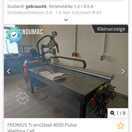
Zustand:
gebraucht
, Stromstärke 1,2 / 0,5 A
Drahtdurchmesser 0,8 - 1,6 mm Schutzart IP 43
Abmessungen 250x210x190 mm Geschwindigkeit 1 - 25
m/min Gewicht ca.7,2 kg hochpräzises Drahtvorschubgerät
Kleinanzeige
für automatisierte MIG/MAG Roboteranwendugnen,
optimiert für den Einsatz mit den digitalen Stromquellen
der i-Serie 4-Rollenatrieb für konstanten Drahtvorschub
Netzspannungstoleranz +/-10% Stromaufnahme 1,2 A /
0,5A Sicherung 3,15 A träge Fehlerstrom Schutzeinrichtung
Typ A Drahtgeschwindigkeit 1 - 25 m/min Drehtantrieb: 4-
Rollenantrieb Dodpozhxmcofx Aldokr Drahtdurchmesser
0,8-1,6 mm schnelles und sicheres Anschließen der
Schlauchpakete mittels Dronius System Connector FSC
noch 2 auf Lager! ACHTUNG, hier wird nur das
Drahtvorschubgerät verkauft, kein Schweißgerät!
1
/
8
FRONIUS TransSteel 4000 Pulse
Welding Cell