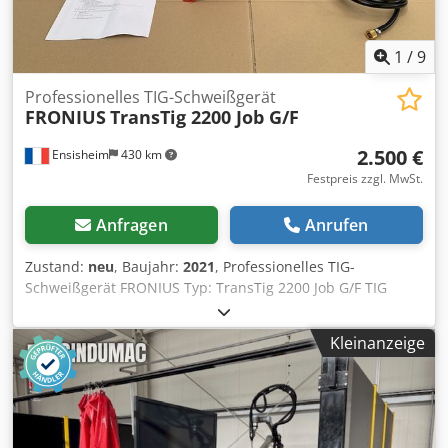
1
/
9
Professionelles TIG-Schweißgerät
FRONIUS
TransTig 2200 Job G/F
2.500 €
Ensisheim
430 km
Festpreis zzgl. MwSt.
Anfragen
Anrufen
Zustand:
neu
, Baujahr:
2021
, Professionelles TIG-
Schweißgerät FRONIUS Typ: TransTig 2200 Job G/F TIG
Gleichstrom (DC) Djdpfxozmxvhe Aldjkr Maximale Leistung:
220 A 2-Takt und 4-Takt-Betrieb (Weitere technische
Kleinanzeige
Details siehe Foto) Baujahr: 2021 Neu, unbenutzt
(Kaufpreis: 3.594 Euro) Spannung: 230 V, einphasig