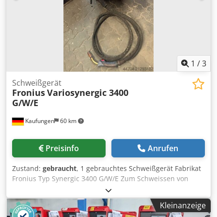
500i ( option: TPS 500i CMT ) Welding Packaging - PMC
(Pulse Multi Control) Welding Packaging - Standard
Welding Packaging - Puls
1
/
3
Schweißgerät
Fronius
Variosynergic 3400
G/W/E
Kaufungen
60 km
Preisinfo
Anrufen
Zustand:
gebraucht
, 1 gebrauchtes Schweißgerät Fabrikat
Fronius Typ Synergic 3400 G/W/E Zum Schweissen von
Stahl, Rostfrei und Alu mit dem MIG/MAG Prozess.
Technische Daten : Dedpfx Aeyl Id Toldjkr Max.
Kleinanzeige
Schweissstrom 340 A Drahtdurchmesser 0,8/1,0/1,2 mm