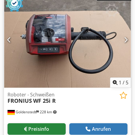
1
/
5
Roboter - Schweißen
FRONIUS
WF 25i R
Goldenstedt
228 km
Preisinfo
Anrufen