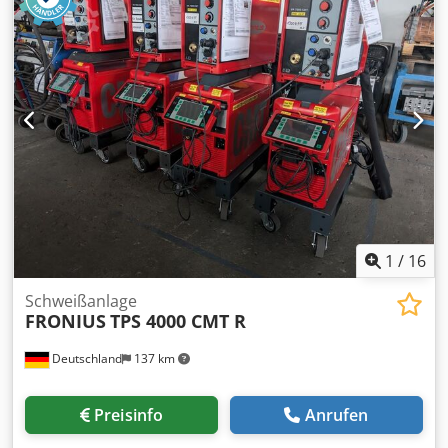
möglich Anschlussspannung 380 Volt Einschaltdauer (ED)
35% 340 A Anzeige Digital Dimensionen (L x B x H) 890 x
460 x 945 mm Gewicht komplett 139 KG
1
/
16
Schweißanlage
FRONIUS
TPS 4000 CMT R
Deutschland
137 km
Preisinfo
Anrufen