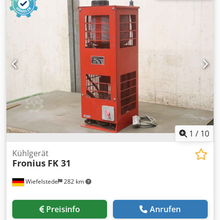
vorhanden -Preis: pro Stück -Abmessung Karton:
325/125/H75 mm -Gewicht: 0,4 kg/St.
1
/
10
Kühlgerät
Fronius
FK 31
Wiefelstede
282 km
Preisinfo
Anrufen