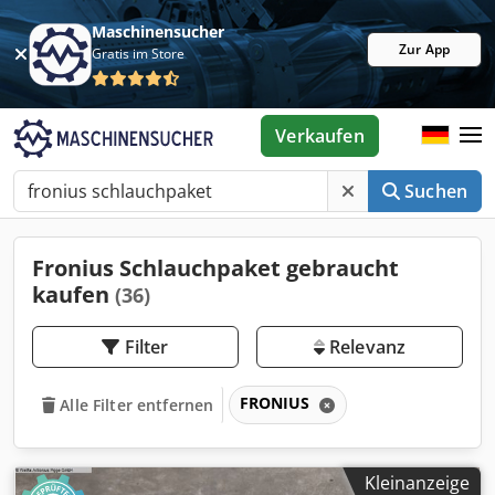
Maschinensucher
Zur App
Gratis im Store
Verkaufen
Suchen
Fronius Schlauchpaket gebraucht
kaufen
(36)
Filter
Relevanz
FRONIUS
Alle Filter entfernen
Kleinanzeige