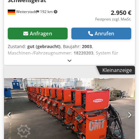
Schweißgerät
2.950 €
Weiterstadt
192 km
Festpreis zzgl. MwSt.
Anfragen
Anrufen
Zustand:
gut (gebraucht)
, Baujahr:
2003
,
Maschinen-/Fahrzeugnummer:
18220203
, System für
automatisiertes Roboterschweißen Netzspannung:3 x 400
V Netzspannungstoleranz:+ /- 15 Netzfrequenz:50 / 60 Hz
Kleinanzeige
Netzsicherungsschutz:35 A slow-blow Primärer
Dauerstrom:18 - 29.5 A - 100 duty cycle Primäre
Dauerleistung:13.1 kVA Leistungsfaktor:0.99
Wirkungsgrad:0.9 Schweißstrombereich:MIG/MAG: 3-500 A
Rod Electrode: 10-500 A TIG: 3-500 A Schweißstrom:40 duty
cycle: 500 A 60 duty cycle: 450 A 100 duty cycle: 360 A
Schweißspannungsbereich:MIG/MAG: 14.2 - 39.0 V Rod
electrode: 20.4 - 40.0 V TIG: 10.1 - 30.0 V Max.
Schweißspannung:49.2 V Offene Spannung (OCV):70 V
Abmessungen (mm) H x B x T:626 x 287 x 477 mm
Gewichte:35.6 kg Im Lieferumfang erhalten: Stromquelle