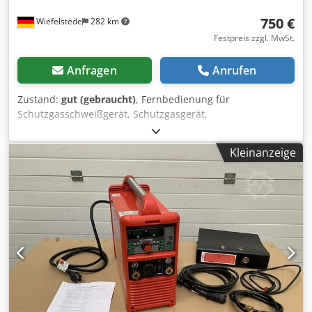
750 €
Wiefelstede
282 km
Festpreis zzgl. MwSt.
Anfragen
Anrufen
Zustand:
gut (gebraucht)
, Fernbedienung für
Schutzgasschweißgerät, Schutzgasgerät,
Schweißgleichrichter, Handregler -Hersteller: Fronius,
Fernbedienung RCU5000i .: 4,046,098 -Spannung: U1 24 V -
Kleinanzeige
Abmessungen: 180/260/H50 mm Dkodpfx Alogrlppedor -
Gewicht: 1,5 kg