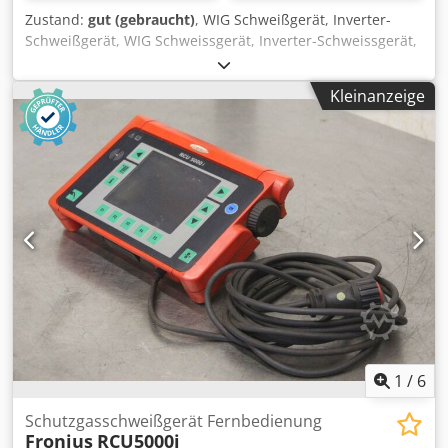
Zustand:
gut (gebraucht)
, WIG Schweißgerät, Inverter-
Schweißgerät, WIG Schweissgerät, Inverter-Schweissgerät,
Kühlgerät, Kühlaggregat -Hersteller: Fronius, Kühlgerät für
WIG-Schweißgerät Frowig 260 AC/DC Dedpfx Ajlp
Kleinanzeige
Uzboldokr -Typ: FK 31 -Fördermenge: max. 6,5 l/min -
Abmessung: 250/210/H650 mm -Gewicht: 19 kg
1
/
6
Schutzgasschweißgerät Fernbedienung
Fronius
RCU5000i