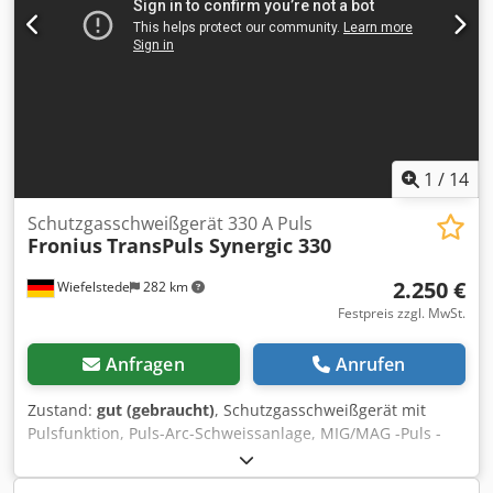
Rückbau und besenreine Übergabe. Egal ob Sie über
Schwerlastregale auf uns aufmerksam wurden oder ein
Schwerlastregal verzinkt / Regalsystem Schwerlast suchen
– wir garantieren beste Konditionen. Kontaktieren Sie uns
für ein unverbindliches Angebot!
1
/
14
Schutzgasschweißgerät 330 A Puls
Fronius
TransPuls Synergic 330
2.250 €
Wiefelstede
282 km
Festpreis zzgl. MwSt.
Anfragen
Anrufen
Zustand:
gut (gebraucht)
, Schutzgasschweißgerät mit
Pulsfunktion, Puls-Arc-Schweissanlage, MIG/MAG -Puls -
Schweißanlage Dedod I U Dwspfx Aldokr -mit: 3 Stück
Schlauchpakete (1x Alu, 1x VA, 1x Stahl) -max.