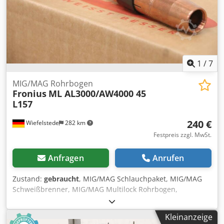
1
/
7
MIG/MAG Rohrbogen
Fronius
ML AL3000/AW4000 45
L157
240 €
Wiefelstede
282 km
Festpreis zzgl. MwSt.
Anfragen
Anrufen
Zustand:
gebraucht
, MIG/MAG Schlauchpaket, MIG/MAG
Schweißbrenner, MIG/MAG Multilock Rohrbogen,
Brennerkörper Dkjdsii Sfxepfx Aldsr -Hersteller: Fronius,
MIG/MAG Multilock Rohrbogen Ovp -Typ: ML
Kleinanzeige
AL3000/AW4000 45 L157 -Anzahl: 2x Brennerkörper