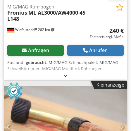
MIG/MAG Rohrbogen
Fronius
ML AL3000/AW4000 45
L148
240 €
Wiefelstede
282 km
Festpreis zzgl. MwSt.
Anfragen
Anrufen
Zustand:
gebraucht
, MIG/MAG Schlauchpaket, MIG/MAG
Schweißbrenner, MIG/MAG Multilock Rohrbogen,
Brennerkörper -Hersteller: Fronius, MIG/MAG Multilock
Rohrbogen Ovp -Typ: ML AL3000/AW4000 45 L148 -Anzahl:
Kleinanzeige
2x Brennerkörper vorhanden -Preis: pro Stück -Abmessung
Karton: 325/125/H75 mm Dkodpfeii Sffjx Alder -Gewicht: 0,4
kg/St.