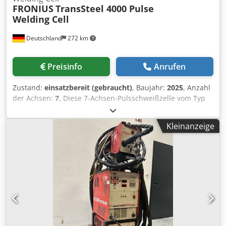
FRONIUS
TransSteel 4000 Pulse
Welding Cell
Deutschland
272 km
Preisinfo
Anrufen
Zustand:
einsatzbereit (gebraucht)
, Baujahr:
2025
, Anzahl
der Achsen:
7
, Diese 7-Achsen-Pulsschweißzelle vom Typ
FRONIUS TransSteel 4000 wurde im Jahr 2025 hergestellt.
Sie verfügt über fortschrittliche Stahltransfertechnologie
Kleinanzeige
und Puls-MIG/MAG-Fähigkeiten. Das System umfasst einen
Cobot vom Typ Universal Robots UR10e, einen Siegmund-
Schweißtisch und eine Fumator Minivac 200D-
Absauganlage. Wenn Sie auf der Suche nach hochwertigen
Schweißkapazitäten sind, sollten Sie die von uns zum
Verkauf angebotene FRONIUS TransSteel 4000
Impulsschweißzelle in Betracht ziehen. Kontaktieren Sie
uns für weitere Informationen. - Technologie: Stahl-
Transfer-Technologie / Puls-MIG/MAG- Marke des Cobots /
Roboters: Universal Robots- Cobot-/Roboter-Modell: