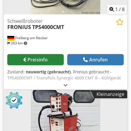
1
/
8
Schweißroboter
FRONIUS
TPS4000CMT
Freiberg am Neckar
263 km
Preisinfo
Anrufen
Zustand:
neuwertig (gebraucht)
, Fronius gebraucht -
TPS4000CMT / TransPuls Synergic 4000 CMT R - Kühlgerät
FK4000-RFC (4,045,837,632) wassergekühlt - RCU5000i
Fernbedienung Univ.SD (4,046,098) Dkjdpfx Aljpa N Aaeder
Kleinanzeige
- VR7000 CMT R (4,045,963,000 - Winkelgeber CMT
(43,0001,1219) mit Roboterschlauchpaket kPL Robacta -
Interface Interbus Rugged Line(4,045,885) (wahlweise auch
Profibus und Profinet-Anschlüsse Verfügbar)