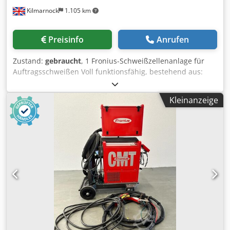
Kilmarnock
1.105 km
Preisinfo
Anrufen
Zustand:
gebraucht
, 1 Fronius-Schweißzellenanlage für
Auftragsschweißen Voll funktionsfähig, bestehend aus:
Djdpfxjzquk Ns Aldjkr FPA 9000 Digitales
Systemsteuergerät Komplett mit PA9000-RC
Kleinanzeige
Fernbedienung Software für Loch-zu-Loch-Positionierung 1
TT 5000 DC 500 Ampere WIG-Schweißgerät 1 TT 2200 DC
220 Ampere HW-Schweißgerät 1 2.000 mm x 1.000 mm
Kreuztisch 1 KD1500 WIG-Drahtvorschub 1 Standard-
Schwenkkopf-Schweißbrenner für Einzeldrähte Komplett
mit allen zugehörigen Anschlusskabeln und
Schlauchpaketen 1 10-Tonnen-Drehtisch 1 Schwerlast-
Säulen- und Auslegersystem (4x3) Kann optional mit einem
3-Tonnen-Hohlspindelkopf für horizontale
Auftragsschweißung geliefert und integriert werden. TPS
kann bei Bedarf eine zusätzliche Installation weltweit
separat anbieten.