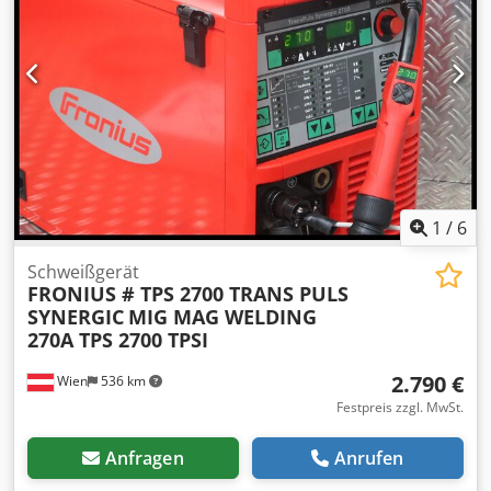
und gereinigt. Die Geräte können gerne vor Ort getestet
werden. Die Geräte können ebenfalls per Spediteur
versandt werden. Sie erhalten bei uns eine Rechnung mit
ausgewiesener MwSt. Schauen Sie ebenso unsere anderen
Anzeigen an. Sollten Sie da nicht fündig werden, können
Sie uns einfach anschreiben oder Anrufen. Wir haben
immer bis zu 40 Geräte auf Lager, welche noch nicht
geprüft und inseriert wurden.
1
/
6
Schweißgerät
FRONIUS # TPS 2700 TRANS PULS
SYNERGIC
MIG MAG WELDING
270A TPS 2700 TPSI
2.790 €
Wien
536 km
Festpreis zzgl. MwSt.
Anfragen
Anrufen