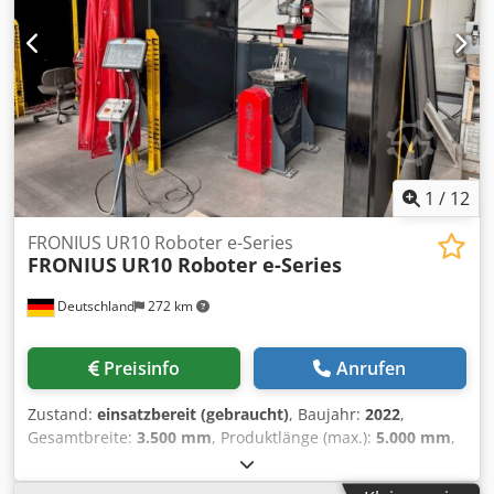
1
/
12
FRONIUS UR10 Roboter e-Series
FRONIUS
UR10 Roboter e-Series
Deutschland
272 km
Preisinfo
Anrufen
Zustand:
einsatzbereit (gebraucht)
, Baujahr:
2022
,
Gesamtbreite:
3.500 mm
, Produktlänge (max.):
5.000 mm
,
Anzahl der Achsen:
6
, Dieser 6-Achsen-Roboter der
FRONIUS UR10 e-Serie wurde im Jahr 2022 hergestellt. Er