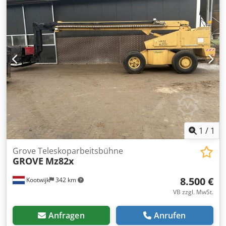
Aufbaus: GROVE RT765E-2 Technischer Zustand: sehr gut
Dedpfswud E Tjx Abvekr Optischer Zustand: sehr gut
1
/
1
Grove Teleskoparbeitsbühne
GROVE
Mz82x
8.500 €
Kootwijk
342 km
VB zzgl. MwSt.
Anfragen
Anrufen