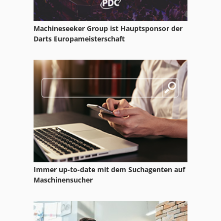
Grove Rt 522
Machineseeker Group ist Hauptsponsor der
Grove Rt 530 E
Darts Europameisterschaft
Grove Rt 540 E
Grove Rt 58
Grove Rt 650 E
Grove Rt 700 E
Grove Rt 760
Grove Rt 760 E
Immer up-to-date mit dem Suchagenten auf
Grove Rt 890 E
Maschinensucher
Grove Tms 300 Lp
Grove Toucan 1010