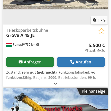
1
/
9
Teleskoparbeitsbühne
Grove
A 45 JE
5.500 €
Pomáz
735 km
VB zzgl. MwSt.
Anfragen
Anrufen
Zustand:
sehr gut (gebraucht)
, Funktionsfähigkeit:
voll
funktionsfähig
, Baujahr:
2000
, Betriebsstunden:
99 h
,
Maschinen-/Fahrzeugnummer:
256373
, Tragkraft:
227 kg
,
Hubhöhe:
15.700 mm
, Leergewicht:
6.810 kg
,
Kleinanzeige
Transportlänge:
6.040 mm
, Transportbreite:
1.550 mm
,
Transporthöhe:
2.010 mm
, nächste Prüfung (TÜV):
12/2026
, Kraftstofftyp:
elektrisch
, Reifenzustand:
90 %
,
Antriebszustand:
100 %
, Farbe:
Gelb
, Wir bieten aus