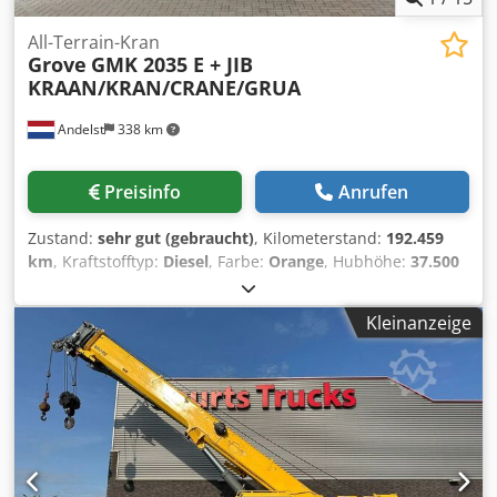
All-Terrain-Kran
Grove
GMK 2035 E + JIB
KRAAN/KRAN/CRANE/GRUA
Andelst
338 km
Preisinfo
Anrufen
Zustand:
sehr gut (gebraucht)
, Kilometerstand:
192.459
km
, Kraftstofftyp:
Diesel
, Farbe:
Orange
, Hubhöhe:
37.500
mm
, Masttyp:
ausziehbar
, Baujahr:
2008
, Allgemeine
Informationen Baujahr: 2008 Dksdpfjuxqgwsx Abvjr
Kleinanzeige
Antriebsstrang Antrieb: Rad Funktionell Mast: Teleskop (3
Teilen) Mastlänge: 29 m Hubkapazität: 40.000 kg Marke des
Aufbaus: GROVE GMK 2035E + JIB CE-Kennzeichnung: ja
Zustand Technischer Zustand: sehr gut Optischer Zustand:
sehr gut Finanzielle Informationen Preis: Auf Anfrage
GROVE GMK 2035 E KRAN + AUSLEGGER ANTRIEB 4X4X4
KONTERGEWICHT 6 TON. UNTER WAGEN 192459 KM
KLIMAANLAGE AUTOMAT GETRIEBE REIFEN 60% GUT