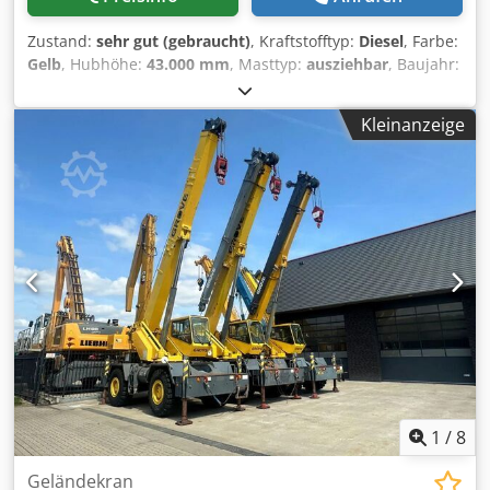
Zustand:
sehr gut (gebraucht)
, Kraftstofftyp:
Diesel
, Farbe:
Gelb
, Hubhöhe:
43.000 mm
, Masttyp:
ausziehbar
, Baujahr:
2008
, Allgemeine Informationen Baujahr: 2008 Dkodpfx
Aswud Ibobver Technische Informationen Zylinderzahl: 6
Kleinanzeige
Antrieb: Rad Leergewicht: 52.605 kg Funktionell Mast:
Teleskop (4 Teilen) Mastlänge: 43 m Hubkapazität: 81.646
kg Marke des Aufbaus: GROVE RT890E ROUGH TERRAIN
CRANE CE-Kennzeichnung: ja Zustand Technischer
Zustand: sehr gut Optischer Zustand: sehr gut
1
/
8
Geländekran