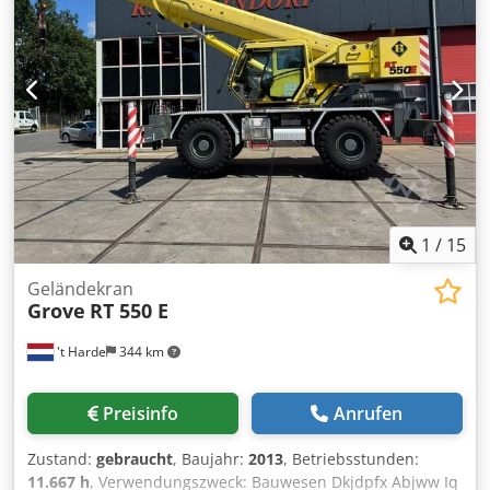
GRT8100 Dsdpjwud Ihsfx Abvjkr Zustand Technischer
Zustand: sehr gut Optischer Zustand: sehr gut Finanzielle
Informationen Preis: Auf Anfrage GROVE GRT8100 ROUGH
TERRAIN CRANE
1
/
15
Geländekran
Grove
RT 550 E
't Harde
344 km
Preisinfo
Anrufen
Zustand:
gebraucht
, Baujahr:
2013
, Betriebsstunden:
11.667 h
, Verwendungszweck: Bauwesen Dkjdpfx Abjww Iq