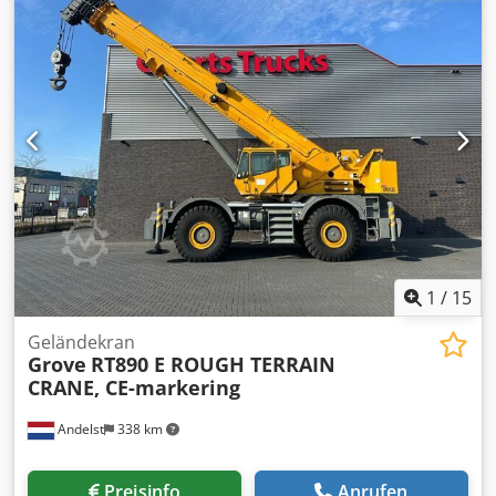
Specifications - Engine: Mercedes-Benz - Kilometers: ca.
118.000 km - Undercarrier hours: ca. 4.100 h -
Uppercarrier hours: ca. 13.800 h - Max. lifting capacity:
80.000 kg - Max. Operating pressure: 300 bar - Main Boom
/ 5 sections: 51 m - Hydraulic Jib Boom: 21 m - Drive: 8 x 8 x
8 Dsdsx Tp Svjpfx Abvokr - Tires: 445-95 R 25 - Own weight:
48.000 kg Accessories: - 1x 1-Sheave hook - 1x 3-Sheave
hook = Weitere Informationen = Baujahr: 2013 Leergewicht:
48.000 kg Mastlänge: 51 m Hubkapazität: 80.000 kg Marke
des Aufbaus: Grove GMK CE-Kennzeichnung: ja
Technischer Zustand: gut Optischer Zustand: gut Preis: Auf
Anfrage
1
/
15
Geländekran
Grove
RT890 E ROUGH TERRAIN
CRANE, CE-markering
Andelst
338 km
Preisinfo
Anrufen