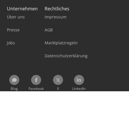
Unternehmen
Rechtliches
Über uns
Impressum
Presse
AGB
Jobs
Marktplatzregeln
Datenschutzerklärung
Blog
Facebook
X
LinkedIn
Alle Informationen, Angebote und Preise auf dieser Seite
sind freibleibend und unverbindlich!
Mit der Benutzung dieser Seite erkennen Sie unsere
AGB