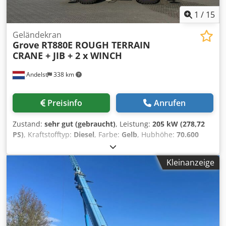
1
/
15
Geländekran
Grove
RT880E ROUGH TERRAIN
CRANE + JIB + 2 x WINCH
Andelst
338 km
Preisinfo
Anrufen
Zustand:
sehr gut (gebraucht)
, Leistung:
205 kW (278,72
PS)
, Kraftstofftyp:
Diesel
, Farbe:
Gelb
, Hubhöhe:
70.600
mm
, Erstzulassung:
02/2016
, Masttyp:
ausziehbar
,
Baujahr:
2016
, Allgemeine Informationen
Kleinanzeige
Verwendungszweck: Bauwesen Technische Informationen
Zylinderzahl: 6 Antrieb: Rad zGG: 49.588 kg Dkodpewud
Hwjfx Abvjr Funktionell Mast: Teleskop (4 Teilen)
Mastlänge: 39 m Hubkapazität: 75.000 kg Marke des
Aufbaus: GROVE RT880E Zustand Technischer Zustand:
sehr gut Optischer Zustand: sehr gut