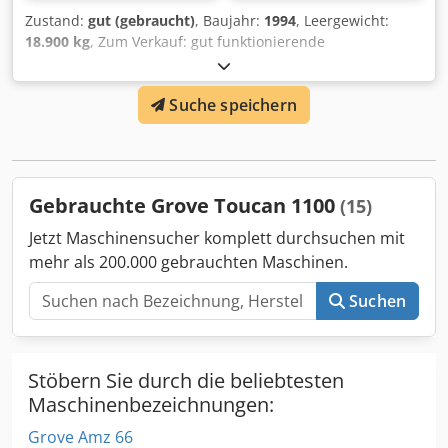
Zustand:
gut (gebraucht)
, Baujahr:
1994
, Leergewicht:
18.900 kg
, Zum Verkauf: gut funktionierende
Teleskoparbeitsbühne, Arbeitshöhe 24 m.
Inzahlungnahme und Transport nach Absprache möglich.
Suche speichern
Für weitere Informationen rufen Sie bitte an oder senden
Sie eine Nachricht. Dkodpfeyiz Ruox Abver
Gebrauchte Grove Toucan 1100
(15)
Jetzt Maschinensucher komplett durchsuchen mit
mehr als 200.000 gebrauchten Maschinen.
Suchen
Stöbern Sie durch die beliebtesten
Maschinenbezeichnungen:
Grove Amz 66