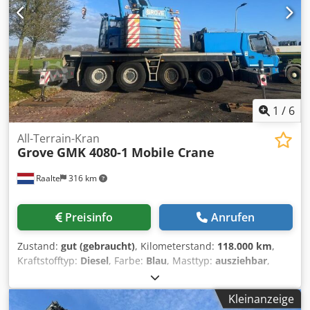
1
/
6
All-Terrain-Kran
Grove
GMK 4080-1 Mobile Crane
Raalte
316 km
Preisinfo
Anrufen
Zustand:
gut (gebraucht)
, Kilometerstand:
118.000 km
,
Kraftstofftyp:
Diesel
, Farbe:
Blau
, Masttyp:
ausziehbar
,
Baujahr:
2013
, Betriebsstunden:
13.800 h
, Details -
Manufacturer: Grove - Type: GMK 4080-1 mobile crane -
Kleinanzeige
Chassis number: W09080430DWG12042 - Year: 2013