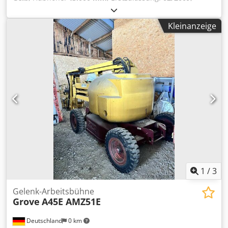
Masttyp:
ausziehbar
, Baujahr:
2009
, Allgemeine
Informationen Verwendungszweck: Bauwesen Technische
Kleinanzeige
Informationen Zylinderzahl: 6 Antrieb: Rad Leergewicht:
52.605 kg Funktionell Mast: Teleskop (4 Teilen) Mastlänge:
43 m Hubkapazität: 81.646 kg Marke des Aufbaus: GROVE
RT 890 E Dkjdpfx Abjwud H Rsvor Zustand Technischer
Zustand: sehr gut Optischer Zustand: sehr gut
1
/
3
Gelenk-Arbeitsbühne
Grove
A45E AMZ51E
Deutschland
0 km