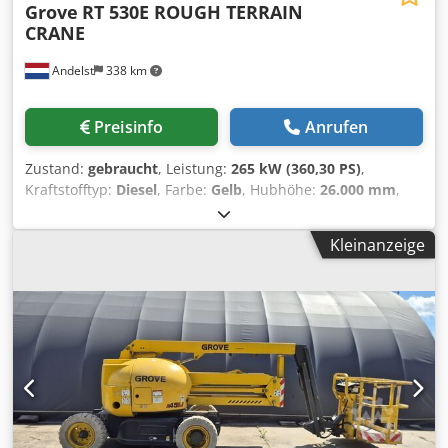
Grove
RT 530E ROUGH TERRAIN
CRANE
Andelst
338 km
Preisinfo
Anrufen
Zustand:
gebraucht
, Leistung:
265 kW (360,30 PS)
,
Kraftstofftyp:
Diesel
, Farbe:
Gelb
, Hubhöhe:
26.000 mm
,
Masttyp:
ausziehbar
, Baujahr:
2006
, = Weitere Optionen
und Zubehör = - PTO = Weitere Informationen = Baujahr:
Kleinanzeige
2006 Antrieb: Rad Zylinderzahl: 6 Motorhubraum: 14.000
cc Hubkapazität: 30.000 kg Marke des Aufbaus: GROVE RT
530E Dsdpfx Asw Rpttobvjkr