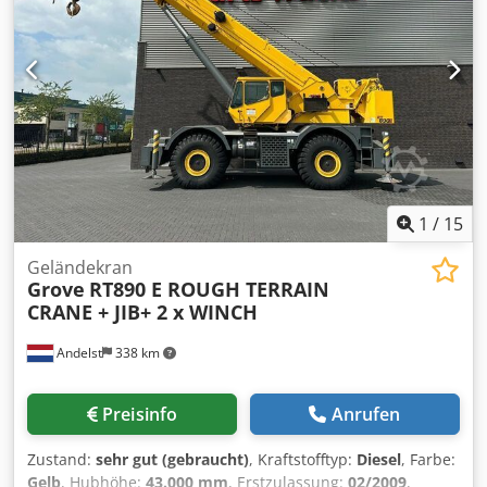
unserem Maschinenpark einen regelmäßig gewarteten
Gelenkhebebühnen-Arbeitskorb mit einer Arbeitshöhe von
16 Metern zum Verkauf an. Dank der kontinuierlichen und
regelmäßigen Wartungen befindet sich die Maschine in
ausgezeichnetem technischen Zustand. Dedpfx
Abezpvuaevekr
1
/
15
Geländekran
Grove
RT890 E ROUGH TERRAIN
CRANE + JIB+ 2 x WINCH
Andelst
338 km
Preisinfo
Anrufen
Zustand:
sehr gut (gebraucht)
, Kraftstofftyp:
Diesel
, Farbe:
Gelb
, Hubhöhe:
43.000 mm
, Erstzulassung:
02/2009
,