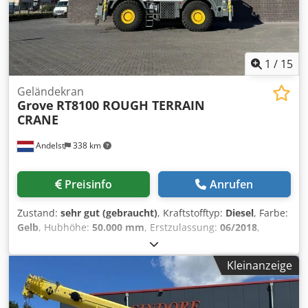
bei uns im Hause möglich. GOLEC NUTZFAHRZEUGE GMBH
Wir sprechen: Deutsch, English, Spanish, Polnisch,
Ukrainisch, Russisch, Bulgarisch. ----.
1
/
15
Geländekran
Grove
RT8100 ROUGH TERRAIN
CRANE
Andelst
338 km
Preisinfo
Anrufen
Zustand:
sehr gut (gebraucht)
, Kraftstofftyp:
Diesel
, Farbe:
Gelb
, Hubhöhe:
50.000 mm
, Erstzulassung:
06/2018
,
Masttyp:
ausziehbar
, Baujahr:
2018
, Allgemeine
Informationen Verwendungszweck: Bauwesen Technische
Kleinanzeige
Informationen Zylinderzahl: 6 Antrieb: Rad Leergewicht:
54.073 kg Funktionell Mast: Teleskop (5 Teilen) Mastlänge:
50 m Hubkapazität: 100.000 kg Marke des Aufbaus: GROVE