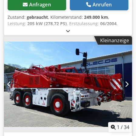
Anfragen
Anrufen
Zustand:
gebraucht
, Kilometerstand:
249.000 km
,
Leistung:
205 kW (278,72 PS)
, Erstzulassung:
06/2004
,
Kraftstofftyp:
Diesel
, Gesamtgewicht:
24.000 kg
, Achsen-
Konfiguration:
2 Achsen
, nächste Prüfung (TÜV):
11/2026
,
Kleinanzeige
Farbe:
Blau
, Getriebetyp:
Automatisch
, Emissionsklasse:
Euro5
, Gesamtbreite:
2.500 mm
, Gesamthöhe:
3.430 mm
,
Baujahr:
2004
, Ausstattung:
Allradantrieb, Kran
, Grove
GMK 2035 Baujahr 2004 Top gepflegt 48 Meter: 29 Meter,
Fly-Jib 19 m UVV neu TÜV neu. Zum Verkauf steht ein
hervorragend gepflegter Grove GMK 2035 deutsches Gerät,
2. Hand, vollständige Historie, sehr gepflegter,
zuverlässiger Zustand, professioneller Nutzung,
servicegepflegt.----Technische Highlights & Ausstattung?
Grove GMK 2035 ? Baujahr 2004 Dkodjzq Hcqjpfx Abver *
Betriebsstunden: ca. 21.400 h * Originaler 48 Meter Ship-
Fly-Jib, * zweifach hydraulischer Klappausleger rückenlos *
Teleskop-Hauptausleger: bis 29 m * 4x4 All-Terrain-
Fahrwerk * Mercedes-Antrieb (robust, zuverlässig)
1
/
34
Durchgeführte Wartungen Seilwindenwartung KOMPLETT