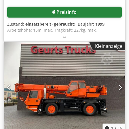
Preisinfo
Zustand:
einsatzbereit (gebraucht)
, Baujahr:
1999
,
Arbeitshöhe: 15m, max. Tragkraft: 227kg, max.
Personenzahl: 2, max. Personengewicht: 150kg, max.
Windgeschwindigkeit: 12,5m/s, Radstand: 1930mm,
Kleinanzeige
Bodenfreiheit: 150mm, max. Horizontalreichweite: ca.
6500mm, Plattforminnendimensionen X/Y:
1220mm/760mm. Maschinendimensionen X/Y/Z: ca.
6000mm/1500mm/2000mm, Gewicht: ca. 7000kg. Eine
Besichtigung vor Ort ist möglich. Dedpew U T U Nefx
Abvskr
1
/
15