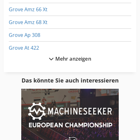
Grove Amz 66 Xt
Grove Amz 68 Xt
Grove Ap 308
Grove At 422
Mehr anzeigen
Grove Gmk 2035
Grove Gmk 3050
Das könnte Sie auch interessieren
Grove Gmk 3055
Grove Gmk 5275
Grove Mz 76
Grove Rt 422
Grove Rt 518