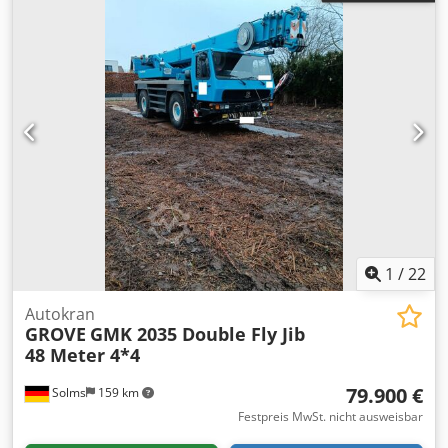
1
/
22
Autokran
GROVE
GMK 2035 Double Fly Jib
48 Meter 4*4
79.900 €
Solms
159 km
Festpreis MwSt. nicht ausweisbar