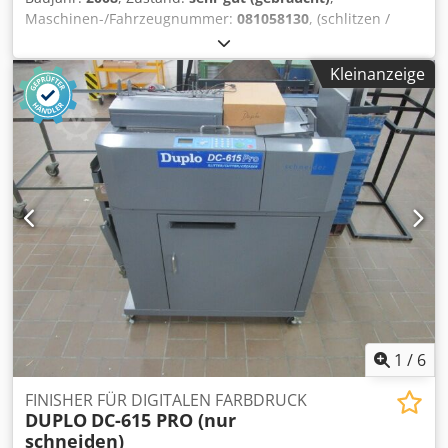
Maschinen-/Fahrzeugnummer:
081058130
, (schlitzen /
schneiden / falzen) Leistung: A4-Broschüren (4-seitig
schneiden, zentral rillen) 9 Bogen/Min. (540 Bogen/Std.)
Kleinanzeige
Format : min 210 mm (breit) x 210 mm (lang) Dsdpoffx
Skofx Ah Dekr Max:320 mm (breit) x 650 mm* (lang)
Grammatur (gr./m): min 110/ max. bis 300 Ausrüstung /
weitere Angaben: Rillen: 1 x Rillmesser quer zur
Bogenlaufrichtung Max. programmierbar 10 Rillungen,
programmierbar in Schritten von 0.1 mm
1
/
6
FINISHER FÜR DIGITALEN FARBDRUCK
DUPLO
DC-615 PRO (nur
schneiden)