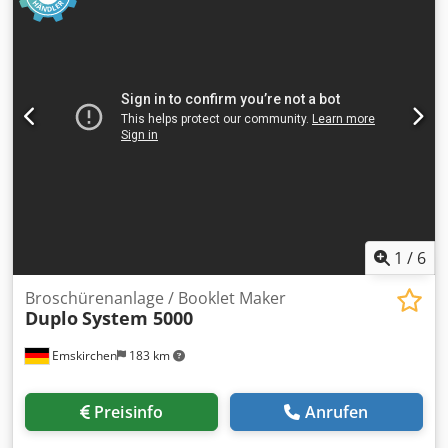
500 K: Auflagezähler mit Kicker Djdpfx Ahezqt Exo Dekr
Bedienung über Touchscreen
1
/
6
Broschürenanlage / Booklet Maker
Duplo
System 5000
Emskirchen
183 km
Preisinfo
Anrufen