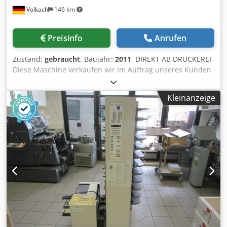
Volkach
146 km
Preisinfo
Anrufen
Zustand:
gebraucht
, Baujahr:
2011
, DIREKT AB DRUCKEREI
Diese Maschine verkaufen wir im Auftrag unseres Kunden
und versuchen seine Preisvorstellung zu realisieren. Wir
sind jedoch offen für Angebote Ihrerseits. Angebot besteht
Kleinanzeige
aus: - Hochleistungs-Finisher DocuCutter DC-645 Duplo
DocuCutter DC-645 Hochleistungs-Finisher für digitale
Farbdrucke: - Anleger: Saug-/ Blasluftanleger mit
Ausrichtestrecke - Bedienung: per LCD-Display -
Steuerung: Barcodesteuerung - PC enthalten -
Auftragsspeicher: 80 Speicherplätze für
Wiederholungsaufträge - Fehlervermeidung: Ultraschall-
Doppelblattkontrolle Aussteuerfach Testlaufprogramm
Druckmarkenlesung - integrierte Messer: 6 Längsmesser +
1 Quermesser - Format: max. 650x370mm min.
210x210mm - Papiergewicht: Dodpfeu Sr Szox Ah Djkr 110-
350g/qm - Ladekapazität: 100mm - Rillungen pro Bogen: