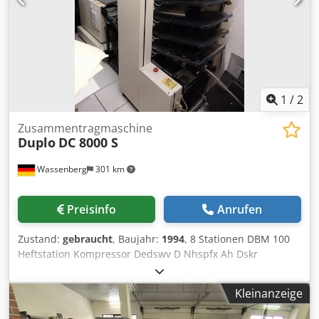
1
/
2
Zusammentragmaschine
Duplo
DC 8000 S
Wassenberg
301 km
Preisinfo
Anrufen
Zustand:
gebraucht
, Baujahr:
1994
, 8 Stationen DBM 100
Heftstation Kompressor Dedswv D Nhspfx Ah Dskr
Kleinanzeige