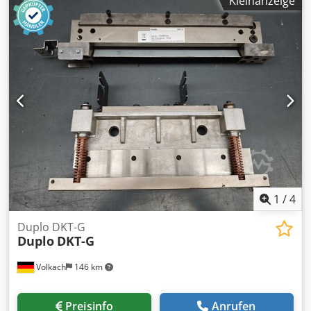
Kleinanzeige
folgende Punkte für Sie organisieren: Verpackung,
Verladung, Transport ( per Schiff oder Flugzeug) inklusive
Zollabwicklung Einholen eines Leasing Angebotes
1
/
4
Duplo DKT-G
Duplo
DKT-G
Volkach
146 km
Preisinfo
Anrufen