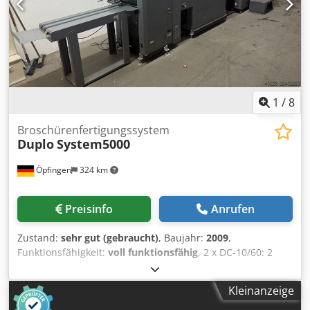
1
/
8
Broschürenfertigungssystem
Duplo
System5000
Öpfingen
324 km
Preisinfo
Anrufen
Zustand:
sehr gut (gebraucht)
, Baujahr:
2009
,
Funktionsfähigkeit:
voll funktionsfähig
, 2 x DC-10/60: 2
Türme je 10 Stationen (ges. 20 Stationen) Übergabeeinheit
LUL-HM (Handanleger) DBM 500 ( Falz- und Hefteinheit)
Kleinanzeige
DBM-500T Frontschneider Lange Auslage DBM-LS1 DBM-