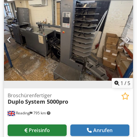
1
/
5
Broschürenfertiger
Duplo
System 5000pro
Reading
795 km
Preisinfo
Anrufen