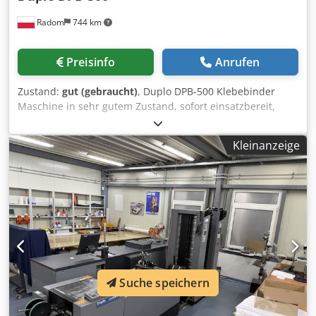
Luftstrom auf jeder Ebene. Papierformat: Min.: 120 x 148
Radom
744 km
mm, Max.: 350 x 500 mm. Papiergewichtsbereich:
Unterstützt Papier von 50 g/m² bis 300 g/m².
Sortiergeschwindigkeit: Bis zu 9.800–10.000 Blätter/Sätze
Preisinfo
Anrufen
pro Stunde. Fächerkapazität: 65 mm
Ablagehöhe/Fächerkapazität. 5000pro
Zustand:
gut (gebraucht)
, Duplo DPB-500 Klebebinder
Broschürenfertigungsanlage. Maximales Blattformat: 350
Maschine in sehr gutem Zustand, sofort einsatzbereit,
mm x 500 mm (bis zu 356 mm x 508 mm bei bestimmten
Geringer Kilometerstand. Maschine sehr schnell in den
Konfigurationen). Minimales Blattformat: 120 mm x 170
Einstellungen - Steuerung über Touchpanel.
mm. Maximale Broschürenkapazität: Bis zu 25 Blätter
Kleinanzeige
Dksdpfozlgaxjx Ah Dor Umschlagzuführung, 3 Walzen, die
Papier mit 80 g/m² (erstellt eine 100-seitige Broschüre).
Leim auftragen, einschließlich Seitenbeleimung, Fräsen
Maximale Heftstärke: 5 mm (ca. 50 Blätter dickes Papier).
Lichtschranken, externe Abfallabsaugung. Technische
Daten: Leistung bis zu 530 Takte/h Dicke der Bindung
51mm Max. Format 360x320mm Min. Format 120x120mm
Dicke des Umschlags 300g Gewicht 695kg Stromversorgung
400V
Suche speichern