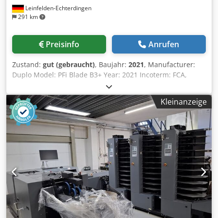
Leinfelden-Echterdingen
291 km
Preisinfo
Anrufen
Zustand:
gut (gebraucht)
, Baujahr:
2021
, Manufacturer:
Duplo Model: PFi Blade B3+ Year: 2021 Incoterm: FCA,
Germany (free loaded onto truck) FGT Condition Rating:
★★★★★☆ (9/10) _____ Why this machine is interesting The
Kleinanzeige
Duplo PFi Blade B3+ is a compact and highly versatile
digital cutting table designed for short-run and on-
demand production. It combines cutting, kiss-cutting and
creasing in a single operation, making it ideal for
packaging prototypes, labels, greeting cards, folding
cartons and digital print finishing without the need for
conventional dies. Its CCD camera registration system
ensures excellent accuracy, while the automatic feeder
allows efficient unattended production. _____ Technical
Data • Working size: 210 × 297 mm up to 400 × 600 mm •
Material thickness: up to 1.3 mm • Paper weight: 120 – 400
g/m² (depending on application) • Cutting speed: up to 800