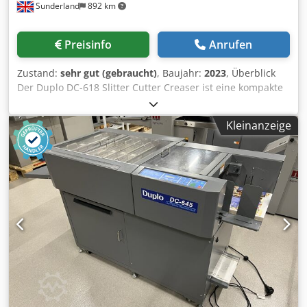
Sunderland
892 km
Preisinfo
Anrufen
Zustand:
sehr gut (gebraucht)
, Baujahr:
2023
, Überblick
Der Duplo DC-618 Slitter Cutter Creaser ist eine kompakte
und dennoch leistungsstarke All-in-One-Finishing-Lösung,
die speziell für die Anforderungen moderner digitaler
Kleinanzeige
Druckumgebungen entwickelt wurde. Von Glendale-
Ingenieuren professionell generalüberholt und in
außergewöhnlichem Zustand präsentiert, bietet dieses
2023er Modell (Erstinbetriebnahme 2024) eine seltene
Gelegenheit, eines der beliebtesten und vielseitigsten
Multifunktions-Finishing-Systeme von Duplo zu einem
erheblichen Preisvorteil gegenüber Neuware zu erwerben.
Konzipiert zur Beseitigung weißer Ränder und zur
Vermeidung von Tonerbruch, wie er häufig bei digital
gedruckten Anwendungen auftritt, vereint der DC-618
präzises Schneiden, Rillen und Perforieren in einem
vollautomatischen Prozess. Das System kann in einem
Durchgang bis zu 6 Längsschnitte, 30 Querschnitte und 20