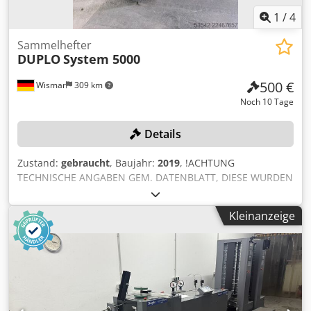
1
/
4
Sammelhefter
DUPLO
System 5000
500 €
Wismar
309 km
Noch 10 Tage
Details
Zustand:
gebraucht
, Baujahr:
2019
, !ACHTUNG
TECHNISCHE ANGABEN GEM. DATENBLATT, DIESE WURDEN
NICHT GEGENGEPRÜFT, BESICHTIGUNG EMPFOHLEN,
Einlaufformat 4-seitige Bogen min. 180 x 105 mm, max. 550
Kleinanzeige
x 350 mm, Endformat Broschüre: min. 90 x 105 mm, max.
305 x 350 mm, Broschürenstärke: max. 76 Seiten,
Geschwindigkeit: max. 6.000 Takte/h, Maschinenmaße:
6500 x 850 x 1.700 mm (L x B x H) Dksdpszqzclefx Ah Djr