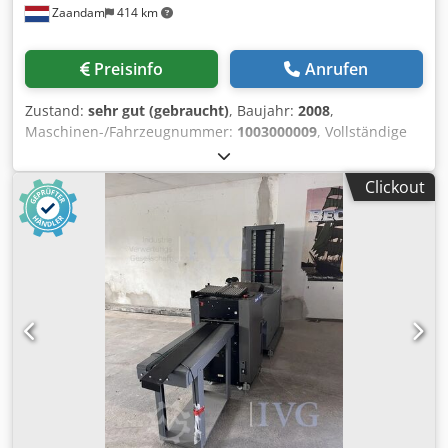
Zaandam
414 km
1150 W Djdpfezpwbhox Ah Dekr - Abmessungen: 1610mm
x 770mm x 1020mm - Gewicht: 412kg DBM 500T:
Frontschneider - Broschürenformat: min. 85x120mm; max.
Preisinfo
Anrufen
250x356mm - Beschnittenes Endformat: min. 75x120mm -
Geschwindigkeit: >5000 St./h - Verarbeitungsstärke: 50
Zustand:
sehr gut (gebraucht)
, Baujahr:
2008
,
Bögen (80g/qm) - Stromversorgung: 230 V, 50 Hz, 3,3A, 759
Maschinen-/Fahrzeugnummer:
1003000009
, Vollständige
W - Abmessungen: 700mm x 635mm x 1094mm - Gewicht:
und vollautomatische Endbearbeitungslinie zur
241 kg Auf Wunsch können wir folgende Punkte für Sie
Herstellung von Büchern, Zeitschriften, Katalogen usw. 10-
organisieren: Verpackung, Verladung, Transport ( per
Clickout
Stationen-Vakuumförderband-Kollationssystem (inklusive
Schiff oder Flugzeug) inklusive Zollabwicklung Einholen
Lufttrennung) mit Inline-DBM-350-Broschürenmaschine
eines Leasing Angebotes
mit Drahtheftung, Falzen, Schneiden und einer
Falzmaschine (Auto Spinemaster) mit einem
Stapelausleger am oberen Ende der Maschine. Inklusive
Online-Ausrichtungseinheit. Digitales Bedienfeld mit
Touchscreen-Steuerung. Alle Sicherheitsvorrichtungen.
230 V, 1 Phase, 50/60 Hz. Dksdpoztauxofx Ah Djr Min. /
max. Papiergröße: 120 x 148 / 350 x 500 mm Papiergewicht:
40 – 300 g/m² Geschwindigkeit: 5.000 – 10.000
Sätze/Stunde.