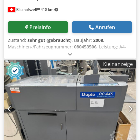
Bischofszell
418 km
Preisinfo
Anrufen
Zustand:
sehr gut (gebraucht)
, Baujahr:
2008
,
Maschinen-/Fahrzeugnummer:
080453506
, Leistung: A4-
Broschüren (4-seitig schneiden, zentral rillen) 9
Bogen/Min. (540 Bogen/Std.) Dkjdpov Ukgxsfx Ah Dsr
Kleinanzeige
Format: min 210 mm (breit) x 210 mm (lang) Max:320 mm
(breit) x 650 mm* (lang) Grammatur (gr./m): min 110/ max.
bis 300