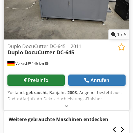
1
/
5
Duplo DocuCutter DC-645 | 2011
Duplo
DocuCutter DC-645
Volkach
146 km
Preisinfo
Anrufen
Zustand:
gebraucht
, Baujahr:
2008
, Angebot besteht aus:
Dodjx Afarjpfx Ah Dekr - Hochleistungs-Finisher
DocuCutter DC-645 Duplo DocuCutter DC-645
Hochleistungs-Finisher für digitale Farbdrucke: - Anleger:
Saug-/ Blasluftanleger mit Ausrichtestrecke - Bedienung:
Weitere gebrauchte Maschinen entdecken
per LCD-Display - Steuerung: Barcodesteuerung - PC
enthalten - Auftragsspeicher: 80 Speicherplätze für