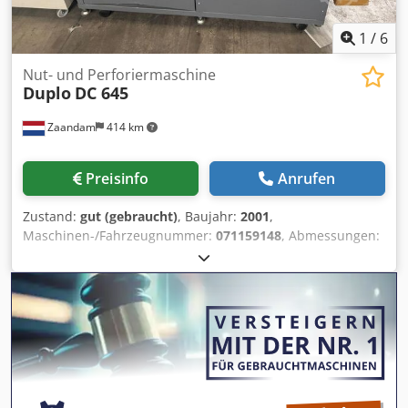
1
/
6
Nut- und Perforiermaschine
Duplo
DC 645
Zaandam
414 km
Preisinfo
Anrufen
Zustand:
gut (gebraucht)
, Baujahr:
2001
,
Maschinen-/Fahrzeugnummer:
071159148
, Abmessungen:
370 × 650 mm, Funktionen: Falzen, Schneiden und
Perforieren in einem einzigen Arbeitsgang,
computergesteuerte Bedienung, automatische
Blattpositionierung, hohe Schnittgenauigkeit und
Wiederholbarkeit. Dodpeztavpofx Ah Dokr