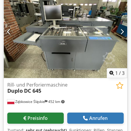
1
/
3
Rill- und Perforiermaschine
Duplo
DC 645
Ząbkowice Śląskie
452 km
Preisinfo
Anrufen
Zustand:
sehr gut (gebraucht)
, Funktionen: Rillen, Stanzen