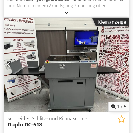
und Nuten in einem Arbeitsgang Steuerung über
Computer Automatische Bogenpositionierung Maximales
Bogenformat: 370 × 650 mm Hohe Schnittpräzision und
Kleinanzeige
Wiederholgenauigkeit Ideal für digitale Produktion und
Kleinserien Dkodjxtxdfopfx Ah Djr
1
/
5
Schneide-, Schlitz- und Rillmaschine
Duplo
DC-618