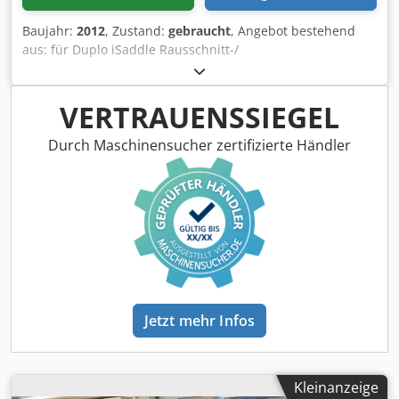
Baujahr:
2012
, Zustand:
gebraucht
, Angebot bestehend
aus: für Duplo iSaddle Rausschnitt-/
Trennschnitteinrichtung - 6mm Trennschnitt Dkedsxwl
Tuepfx Ah Dor - Gewicht: 14kg Auf Wunsch können wir
folgende Punkte für Sie organisieren: Verpackung,
VERTRAUENSSIEGEL
Verladung, Transport ( per Schiff oder Flugzeug) inklusive
Zollabwicklung Einholen eines Leasing Angebotes
Durch Maschinensucher zertifizierte Händler
Jetzt mehr Infos
Kleinanzeige