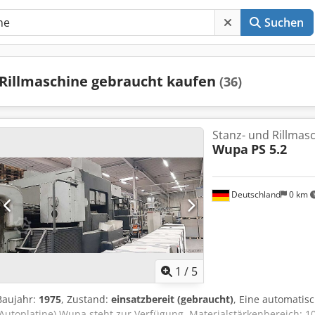
Suchen
Rillmaschine gebraucht kaufen
(36)
Stanz- und Rillmas
Wupa
PS 5.2
Deutschland
0 km
1
/
5
Baujahr:
1975
, Zustand:
einsatzbereit (gebraucht)
, Eine automatis
(Autoplatine) Wupa steht zur Verfügung. Materialstärkenbereich: 1