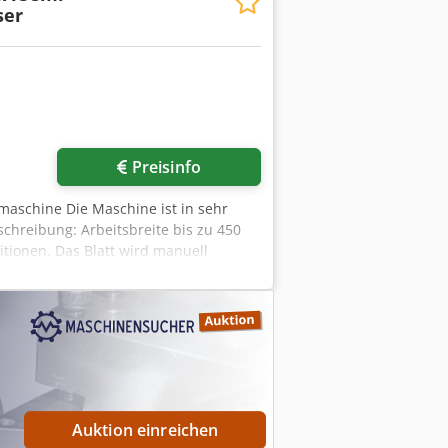
ser
Preisinfo
maschine Die Maschine ist in sehr
chreibung: Arbeitsbreite bis zu 450
itionen. Das Blatt wird manuell
ienoberfläche mit
orieren über die gesamte Breite des
nierten Bögen möglich. Vier
Auktion einreichen