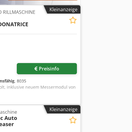
Kleinanzeige
D RILLMASCHINE
DONATRICE
Preisinfo
onsfähig
, 8035
t, inklusive neuem Messermodul von
Kleinanzeige
maschine
c Auto
easer