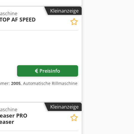
Kleinanzeige
maschine
STOP AF SPEED
Preisinfo
mmer:
2005
, Automatische Rillmaschine
Kleinanzeige
maschine
easer PRO
easer