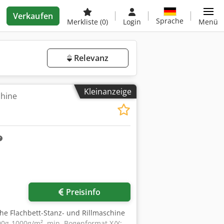
Verkaufen
Sprache
Merkliste
(0)
Login
Menü
Relevanz
Kleinanzeige
chine
Preisinfo
che Flachbett-Stanz- und Rillmaschine
00g-1000g/m², min. Bogenformat X/Y: