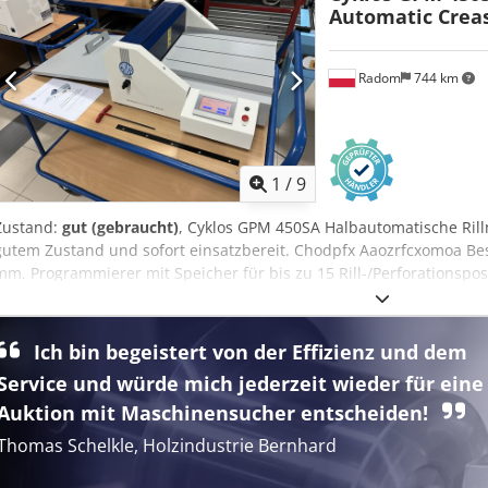
Automatic Crea
Radom
744 km
1
/
9
Zustand:
gut (gebraucht)
, Cyklos GPM 450SA Halbautomatische Rill
gutem Zustand und sofort einsatzbereit. Chodpfx Aaozrfcxomoa Bes
mm. Programmierer mit Speicher für bis zu 15 Rill-/Perforationspos
zugeführt und anschließend automatisch abgezogen. Einfache Bed
Programmspeicherung. Stabile Metallkonstruktion. Rillen oder Perf
Bogens (Rillwerkzeug inklusive). Rillen von Digitaldrucken und lami
Ich bin begeistert von der Effizienz und dem
verschiedene Rillbreiten serienmäßig. Großer Arbeitstisch.
Service und würde mich jederzeit wieder für eine
Auktion mit Maschinensucher entscheiden!
Thomas Schelkle, Holzindustrie Bernhard