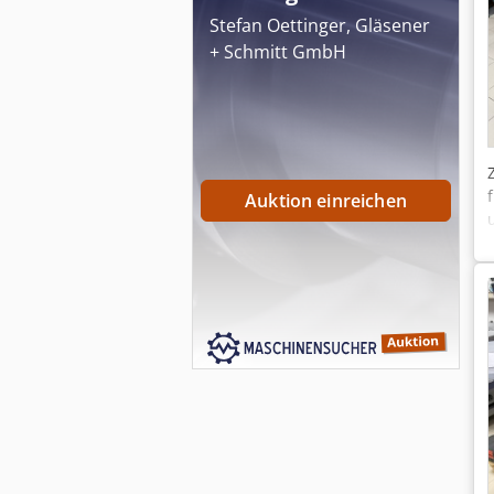
Stefan Oettinger, Gläsener
+ Schmitt GmbH
Auktion einreichen