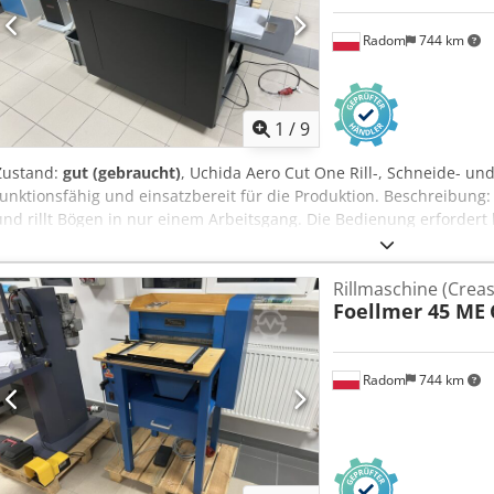
Radom
744 km
1
/
9
Zustand:
gut (gebraucht)
, Uchida Aero Cut One Rill-, Schneide- und
funktionsfähig und einsatzbereit für die Produktion. Beschreibung:
und rillt Bögen in nur einem Arbeitsgang. Die Bedienung erfordert 
Arbeitseffizienz deutlich steigert und die Kosten entsprechend sen
ein intuitives Touchscreen-Bedienfeld. Schneiden, Rillen, Perforie
Rillmaschine (Creas
mm Minimales Papierformat – 55 x 45 mm Max. Papiergrammatur – 
Foellmer 45 ME
Visitenkarten/Stunde Papierarten – Offset, Bilderdruck, lackiertes 
einstellbarem Vakuum Rillung – Streifenrillung Chjdpoziyrpefx Aa
benutzerdefinierte Touchscreen-Steuerung PC-Anbindung Doppelbo
Radom
744 km
Stromversorgung: 230 V Hergestellt in Japan.