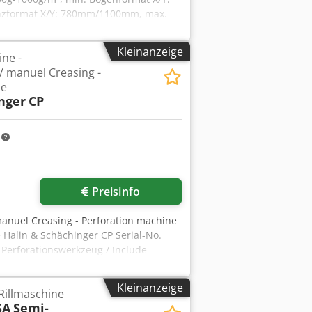
zformat X/Y: 780mm/1100mm, max.
 Eine Besichtigung vor Ort ist
Kleinanzeige
ne -
/ manuel Creasing -
ne
nger
CP
m
Preisinfo
manuel Creasing - Perforation machine
 Halin & Schächinger CP Serial-No.
 Perforationswerkzeug / Include
nline-Video-Inspection by WhatsApp -
ediately - Can be test Cedpfxszbawds
Kleinanzeige
Rillmaschine
SA
Semi-