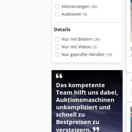
Kleinanzeigen
(36)
Auktionen
(0)
Details
Nur mit Bildern
(36)
Nur mit Videos
(3)
Nur geprüfte Händler
(19)
Das kompetente
Team hilft uns dabei,
tanzmaschinen
Stanzmaschine Stanze
Bobst
Auktionsmaschinen
unkompliziert und
schnell zu
Bestpreisen zu
versteigern.