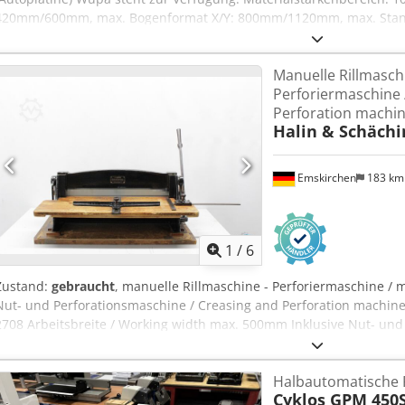
420mm/600mm, max. Bogenformat X/Y: 800mm/1120mm, max. Stan
Stanzkraft: 240t, max. Produktionsgeschwindigkeit: ca. 3000Bogen/h.
möglich. Csdpfx Aoznx I Hsamoha
Manuelle Rillmaschi
Perforiermaschine 
Perforation machi
Halin & Schächi
Emskirchen
183 k
1
/
6
Zustand:
gebraucht
, manuelle Rillmaschine - Perforiermaschine / 
Nut- und Perforationsmaschine / Creasing and Perforation machine
2708 Arbeitsbreite / Working width max. 500mm Inklusive Nut- und
Creasing and Perforation tools Handbetrieb - Manuell Operation O
MS Zoom - Telegram On Stock Emskirchen/Nürnberg - Available Imm
Halbautomatische 
Aamjha
Cyklos GPM 450