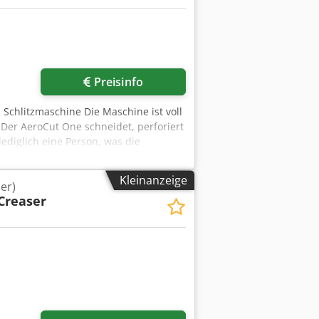
Preisinfo
 Schlitzmaschine Die Maschine ist voll
 Der AeroCut One schneidet, perforiert
lediglich eine Person, was die
kt. Die Programmierung erfolgt über
ren Maximales Papierformat – 370 x 520
Kleinanzeige
er)
400 g/m² Leistung – 11.130
Creaser
Papier Papierzufuhr – Band mit
moa Speicher – 263 Programme + 150
genkontrolle Gewicht: 240 kg