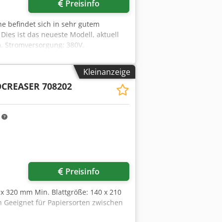
Preisinfo
ne befindet sich in sehr gutem
Dies ist das neueste Modell, aktuell
m. Stromversorgung: 380V.
derer und seitlicher Anschlag. Diese
 ihres Getriebemotors leise und
Kleinanzeige
CREASER 708202
m
Preisinfo
0 x 320 mm Min. Blattgröße: 140 x 210
h Geeignet für Papiersorten zwischen