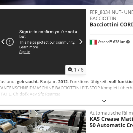
FER_8034 NUT- UN
BACCIOTTINI
Bacciottini
COR
Verona
638 km
1
/
6
Zustand:
gebraucht
, Baujahr:
2012
, Funktionsfähigkeit:
voll funkti
KANTENSCHNEIDMASCHINE BACCIOTTINI PIT-STOP Komplett überhol
STAHL. Chjdpfx Aey Sfz Rsamsa
Automatische Rill
KAS Crease Mati
50
Automatic Cr