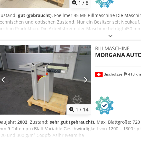
1
/
8
Zustand:
gut (gebraucht)
, Foellmer 45 ME Rillmaschine Die Maschi
technischen und optischen Zustand. Nur ein Besitzer seit Neukauf. 
noch in Produktion. Die Arbeitsbreite der Maschine beträgt 450 m
Csdpoziyrcefx Aamjha Zur Ausstattung gehören eine Rillstange, vor
Rillmaschine ist für größere Auflagen empfohlen. Sie arbeitet dank
RILLMASCHINE
kraftvoll. Die Bedienung erfolgt über ein Fußpedal.
MORGANA
AUTO
Bischofszell
418 k
1
/
14
Baujahr:
2002
, Zustand:
sehr gut (gebraucht)
, Max. Blattgröße: 72
mm 9 Falten pro Blatt Variable Geschwindigkeit von 1200 – 1800 sp
120 und 300 g/m² Codpfx Aslhr Iyeamjha