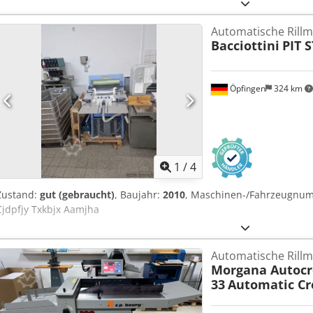
Automatische Rill
Bacciottini
PIT 
Öpfingen
324 km
1
/
4
Zustand:
gut (gebraucht)
, Baujahr:
2010
, Maschinen-/Fahrzeugnu
Cjdpfjy Txkbjx Aamjha
Automatische Rill
Morgana Autocr
33
Automatic Cr