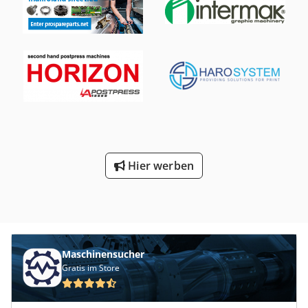
vielfaeltige Bindeanwendungen. Die Maschine befindet
sich derzeit in Deutschland und ist in gutem Zustand, was
ihre robuste Konstruktion und sorgfaeltige Wartung ueber
die Jahre hinweg widerspiegelt. Cedpfx Aloxb Dpco Derf
Die Hohner Favorit ist fuer ihre solide Konstruktion
bekannt und nach wie vor eine zuverlaessige Wahl fuer
Druckereien und Weiterverarbeitungsbetriebe, die eine
einfache und langlebige Heftloesung suchen. Format: 25
mm Ausstattung: Guter Zustand ohne Schaeden
Hier werben
Maschinensucher
Gratis im Store