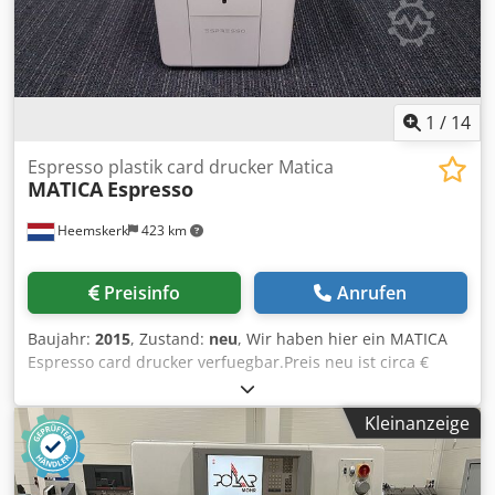
1
/
14
Espresso plastik card drucker Matica
MATICA
Espresso
Heemskerk
423 km
Preisinfo
Anrufen
Baujahr:
2015
, Zustand:
neu
, Wir haben hier ein MATICA
Espresso card drucker verfuegbar.Preis neu ist circa €
1.599,- Jetzt verfuegbar fuer € 999,- Baujahr 2015 und hat
immer in unsere showroomn gestanden. Wir haben da
Kleinanzeige
vielleicht 10 karten mit gedruckt und haben dann
entschieden das diese art systemen nicht bei unsere firma
gehoeren. Deswegen jetzt ein nagelneue verfuegbar Single