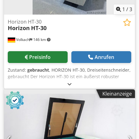
1
/
3
Horizon HT-30
Horizon
HT-30
Volkach
146 km
Preisinfo
Anrufen
Zustand:
gebraucht
, HORIZON HT-30, Dreiseitenschneider,
gebraucht Der Horizon HT-30 ist ein äußerst robuster
Dreiseitenschneider, der sich durch seine
außergewöhnliche Zuverlässigkeit einen Platz unter den
Kleinanzeige
beliebtesten Maschinen in der Druckweiterverarbeitung
gesichert hat – ein Garant für Qualität, der aufgrund
seiner hohen Nachfrage oft schnell verkauft ist.
Crsdpoyctybjfx Al Dsf Besondere Merkmale: - Verwendung:
Solo (offline) - Benutzerfreundlichkeit: einfache
Handhabung der Einstellungen über Touchscreen - Der
Horizon HT-30 schneidet Bücher vollautomatisch, sodass