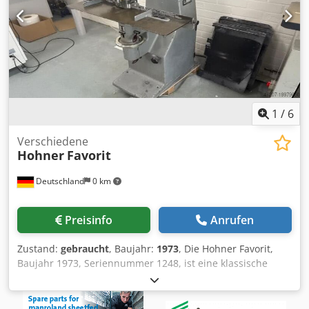
1
/
6
Verschiedene
Hohner
Favorit
Deutschland
0 km
Preisinfo
Anrufen
Zustand:
gebraucht
, Baujahr:
1973
, Die Hohner Favorit,
Baujahr 1973, Seriennummer 1248, ist eine klassische
Heftmaschine, die auf Langlebigkeit und zuverlaessige
Leistung ausgelegt ist. Mit einer Heftkapazitaet von bis zu
25 mm ist sie nach wie vor eine praktische Loesung fuer