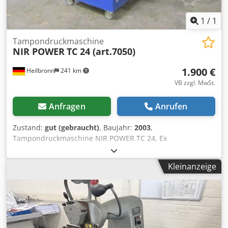
1
/
1
Tampondruckmaschine
NIR POWER
TC 24 (art.7050)
1.900 €
Heilbronn
241 km
VB zzgl. MwSt.
Anfragen
Anrufen
Zustand:
gut (gebraucht)
, Baujahr:
2003
,
Tampondruckmaschine NIR POWER TC 24, Ex
Durchlauftrockner für lösemittelhaltige Lacke Baujahr:
2003 Crodpfx Asd Ai Hksl Def Preis: 1.900 Euro
Kleinanzeige
Ansprechpartner: Herr Rainer Eckerle