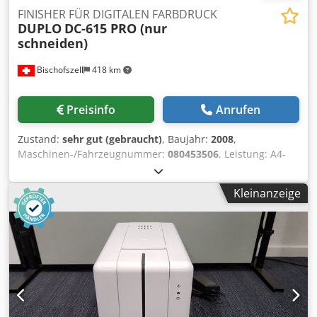
FINISHER FÜR DIGITALEN FARBDRUCK
DUPLO
DC-615 PRO (nur
schneiden)
Bischofszell
418 km
Preisinfo
Anrufen
Zustand:
sehr gut (gebraucht)
, Baujahr:
2008
,
Maschinen-/Fahrzeugnummer:
080453506
, Leistung: A4-
Broschüren (4-seitig schneiden, zentral rillen) 9
Bogen/Min. (540 Bogen/Std.) Crodpfxjv Ukgxo Al Dsf
Kleinanzeige
Format: min 210 mm (breit) x 210 mm (lang) Max:320 mm
(breit) x 650 mm* (lang) Grammatur (gr./m): min 110/ max.
bis 300