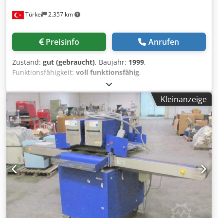
Türkei
2.357 km
Preisinfo
Anrufen
Zustand:
gut (gebraucht)
, Baujahr:
1999
,
Funktionsfähigkeit:
voll funktionsfähig
,
Maschinen-/Fahrzeugnummer:
027012
, Flachstapelanleger
Csdpfxof Swnlj Al Derf 4 Falztaschen 1 Schwert 1
Kleinanzeige
Seitentasche Gereinigt